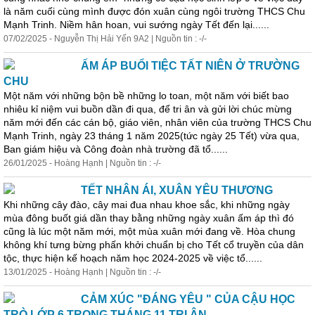
là năm cuối cùng mình được đón xuân cùng ngôi trường THCS Chu
Mạnh Trinh. Niềm hân hoan, vui sướng ngày Tết đến lại......
07/02/2025 - Nguyễn Thị H
ả
i Yến 9A2 | Nguồn tin : -/-
ẤM ÁP BUỔI TIỆC TẤT NIÊN Ở TRƯỜNG
CHU
Một năm với những bộn bề những lo toan, một năm với biết bao
nhiêu kỉ niệm vui buồn dần đi qua, để tri ân và gửi lời chúc mừng
năm mới đến các cán bộ, giáo viên, nhân viên của trường THCS Chu
Mạnh Trinh, ngày 23 tháng 1 năm 2025(tức ngày 25 Tết) vừa qua,
Ban giám hiệu và Công đoàn nhà trường đã tổ......
26/01/2025 - Hoàng Hạnh | Nguồn tin : -/-
TẾT NHÂN ÁI, XUÂN YÊU THƯƠNG
Khi những cây đào, cây mai đua nhau khoe sắc, khi những ngày
mùa đông buốt giá dần thay bằng những ngày xuân ấm áp thì đó
cũng là lúc một năm mới, một mùa xuân mới đang về. Hòa chung
không khí tưng bừng phấn khởi chuẩn bị cho Tết cổ truyền của dân
tộc, thực hiện kế hoạch năm học 2024-2025 về việc tổ......
13/01/2025 - Hoàng Hạnh | Nguồn tin : -/-
CẢM XÚC "ĐÁNG YÊU " CỦA CẬU HỌC
TRÒ LỚP 6 TRONG THÁNG 11 TRI ÂN