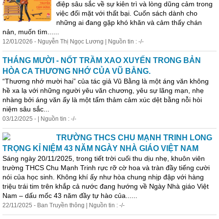
điệp sâu sắc về sự kiên trì và lòng dũng c
ả
m trong
việc đối mặt với thất bại. Cuốn sách dành cho
những ai đang gặp khó khăn và c
ả
m thấy chán
n
ả
n, muốn tìm......
12/01/2026 - Nguyễn Thị Ngọc Lương | Nguồn tin : -/-
THÁNG MƯỜI - NỐT TRẦM XAO XUYẾN TRONG BẢN
HÒA CA THƯƠNG NHỚ CỦA VŨ BẰNG.
“Thương nhớ mười hai” của tác gi
ả
Vũ Bằng là một áng văn không
hề xa lạ với những người yêu văn chương, yêu sự lãng mạn, nhẹ
nhàng bởi áng văn ấy là một tấm th
ả
m c
ả
m xúc dệt bằng nỗi hòi
niệm sâu sắc...
03/12/2025 - | Nguồn tin : -/-
TRƯỜNG THCS CHU MẠNH TRINH LONG
TRỌNG KỈ NIỆM 43 NĂM NGÀY NHÀ GIÁO VIỆT NAM
Sáng ngày 20/11/2025, trong tiết trời cuối thu dịu nhẹ, khuôn viên
trường THCS Chu Mạnh Trinh rực rỡ cờ hoa và tràn đầy tiếng cười
nói của học sinh. Không khí ấy như hòa chung nhịp đập với hàng
triệu trái tim trên khắp c
ả
nước đang hướng về Ngày Nhà giáo Việt
Nam – dấu mốc 43 năm đầy tự hào của......
22/11/2025 - Ban Truyền thông | Nguồn tin : -/-