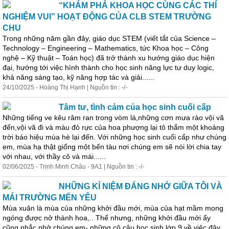
“KHÁM PHÁ KHOA HỌC CÙNG CÁC THÍ
NGHIỆM VUI” HOẠT ĐỘNG CỦA CLB STEM TRƯỜNG
CHU
Trong những năm gần đây, giáo dục STEM (viết tắt của Science –
Technology – Engineering – Mathematics, tức Khoa học – Công
nghệ – Kỹ thuật – Toán học) đã trở thành xu hướng giáo dục hiện
đại, hướng tới việc hình thành cho học sinh năng lực tư duy logic,
kh
ả
năng sáng tạo, kỹ năng hợp tác và gi
ả
i......
24/10/2025 - Hoàng Thị Hạnh | Nguồn tin : -/-
Tâm tư, tình c
ả
m của học sinh cuối cấp
Những tiếng ve kêu râm ran trong vòm lá,những cơn mưa rào vội vã
đến,vội vã đi và màu đỏ rực của hoa phượng lại tô thắm một kho
ả
ng
trời báo hiệu mùa hè lại đến. Với những học sinh cuối cấp như chúng
em, mùa hạ thật giống một bến tàu nơi chúng em sẽ nói lời chia tay
với nhau, với thầy cô và mái......
02/06/2025 - Trịnh Minh Châu - 9A1 | Nguồn tin : -/-
NHỮNG KỈ NIỆM ĐÁNG NHỚ GIỮA TÔI VÀ
MÁI TRƯỜNG MẾN YÊU
Mùa xuân là mùa của những khởi đầu mới, mùa của hạt mầm mong
ngóng được nở thành hoa,.. Thế nhưng, những khởi đầu mới ấy
cũng nhắc nhở chúng em- những cô cậu học sinh lớp 9 về việc đây