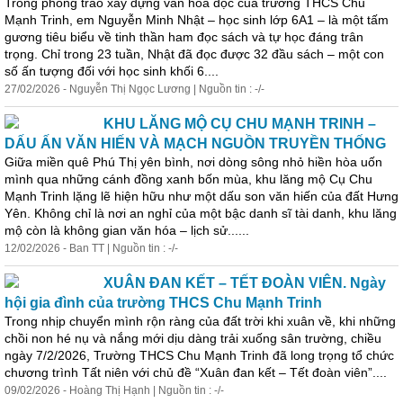
Trong phong trào xây dựng văn hóa đọc của trường THCS Chu
Mạnh Trinh, em Nguyễn Minh Nhật – học sinh lớp 6A1 – là một tấm
gương tiêu biểu về tinh thần ham đọc sách và tự học đáng trân
trọng. Chỉ trong 23 tuần, Nhật đã đọc được 32 đầu sách – một con
số ấn tượng đối với học sinh khối 6....
27/02/2026 - Nguyễn Thị Ngọc Lương | Nguồn tin : -/-
KHU LĂNG MỘ CỤ CHU MẠNH TRINH –
DẤU ẤN VĂN HIẾN VÀ MẠCH NGUỒN TRUYỀN THỐNG
Giữa miền quê Phú Thị yên bình, nơi dòng sông nhỏ hiền hòa uốn
mình qua những cánh đồng xanh bốn mùa, khu lăng mộ Cụ Chu
Mạnh Trinh lặng lẽ hiện hữu như một dấu son văn hiến của đất Hưng
Yên. Không chỉ là nơi an nghỉ của một bậc danh sĩ tài danh, khu lăng
mộ còn là không gian văn hóa – lịch sử......
12/02/2026 - Ban TT | Nguồn tin : -/-
XUÂN ĐAN KẾT – TẾT ĐOÀN VIÊN. Ngày
hội gia đình của trường THCS Chu Mạnh Trinh
Trong nhịp chuyển mình rộn ràng của đất trời khi xuân về, khi những
chồi non hé nụ và nắng mới dịu dàng tr
ả
i xuống sân trường, chiều
ngày 7/2/2026, Trường THCS Chu Mạnh Trinh đã long trọng tổ chức
chương trình Tất niên với chủ đề “Xuân đan kết – Tết đoàn viên”....
09/02/2026 - Hoàng Thị Hạnh | Nguồn tin : -/-