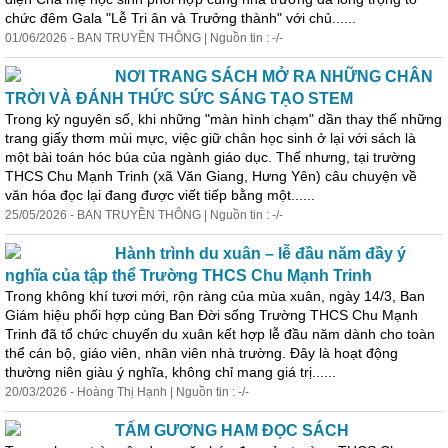
chức đêm Gala "Lễ Tri ân và Trưởng thành" với chủ......
01/06/2026 - BAN TRUYỀN THÔNG | Nguồn tin : -/-
NƠI TRANG SÁCH MỞ RA NHỮNG CHÂN
TRỜI VÀ ĐÁNH THỨC SỨC SÁNG TẠO STEM
Trong kỷ nguyên số, khi những "màn hình chạm" dần thay thế những
trang giấy thơm mùi mực, việc giữ chân học sinh ở lại với sách là
một bài toán hóc búa của ngành giáo dục. Thế nhưng, tại trường
THCS Chu Mạnh Trinh (xã Văn Giang, Hưng Yên) câu chuyện về
văn hóa đọc lại đang được viết tiếp bằng một......
25/05/2026 - BAN TRUYỀN THÔNG | Nguồn tin : -/-
Hành trình du xuân – lễ đầu năm đầy ý
nghĩa của tập thể Trường THCS Chu Mạnh Trinh
Trong không khí tươi mới, rộn ràng của mùa xuân, ngày 14/3, Ban
Giám hiệu phối hợp cùng Ban Đời sống Trường THCS Chu Mạnh
Trinh đã tổ chức chuyến du xuân kết hợp lễ đầu năm dành cho toàn
thể cán bộ, giáo viên, nhân viên nhà trường. Đây là hoạt động
thường niên giàu ý nghĩa, không chỉ mang giá trị......
20/03/2026 - Hoàng Thị Hạnh | Nguồn tin : -/-
TẤM GƯƠNG HAM ĐỌC SÁCH