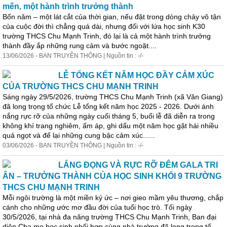
mến, một hành trình trưởng thành
Bốn năm – một lát cắt của thời gian, nếu đặt trong dòng ch
ả
y vô tận
của cuộc đời thì chẳng quá dài, nhưng đối với lứa học sinh K30
trường THCS Chu Mạnh Trinh, đó lại là c
ả
một hành trình trưởng
thành đầy ắp những rung c
ả
m và bước ngoặt....
13/06/2026 - BAN TRUYỀN THÔNG | Nguồn tin : -/-
LỄ TỔNG KẾT NĂM HỌC ĐẦY CẢM XÚC
CỦA TRƯỜNG THCS CHU MẠNH TRINH
Sáng ngày 29/5/2026, trường THCS Chu Mạnh Trinh (xã Văn Giang)
đã long trọng tổ chức Lễ tổng kết năm học 2025 - 2026. Dưới ánh
nắng rực rỡ của những ngày cuối tháng 5, buổi lễ đã diễn ra trong
không khí trang nghiêm, ấm áp, ghi dấu một năm học gặt hái nhiều
qu
ả
ngọt và để lại những cung bậc c
ả
m xúc......
03/06/2026 - BAN TRUYỀN THÔNG | Nguồn tin : -/-
LẮNG ĐỌNG VÀ RỰC RỠ ĐÊM GALA TRI
ÂN – TRƯỞNG THÀNH CỦA HỌC SINH KHỐI 9 TRƯỜNG
THCS CHU MẠNH TRINH
Mỗi ngôi trường là một miền ký ức – nơi gieo mầm yêu thương, chắp
cánh cho những ước mơ đầu đời của tuổi học trò. Tối ngày
30/5/2026, tại nhà đa năng trường THCS Chu Mạnh Trinh, Ban đại
diện Cha mẹ học sinh phối hợp cùng nhà trường đã long trọng tổ