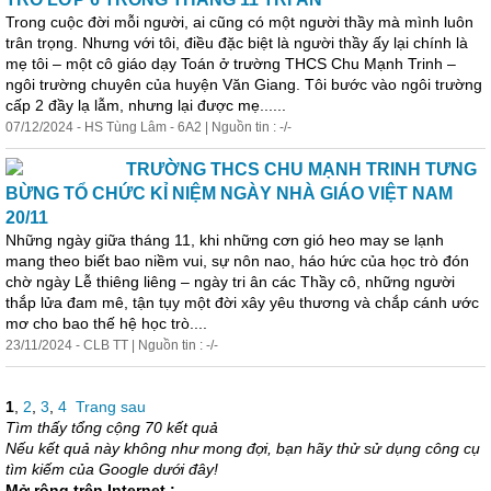
Trong cuộc đời mỗi người, ai cũng có một người thầy mà mình luôn
trân trọng. Nhưng với tôi, điều đặc biệt là người thầy ấy lại chính là
mẹ tôi – một cô giáo dạy Toán ở trường THCS Chu Mạnh Trinh –
ngôi trường chuyên của huyện Văn Giang. Tôi bước vào ngôi trường
cấp 2 đầy lạ lẫm, nhưng lại được mẹ......
07/12/2024 - HS Tùng Lâm - 6A2 | Nguồn tin : -/-
TRƯỜNG THCS CHU MẠNH TRINH TƯNG
BỪNG TỔ CHỨC KỈ NIỆM NGÀY NHÀ GIÁO VIỆT NAM
20/11
Những ngày giữa tháng 11, khi những cơn gió heo may se lạnh
mang theo biết bao niềm vui, sự nôn nao, háo hức của học trò đón
chờ ngày Lễ thiêng liêng – ngày tri ân các Thầy cô, những người
thắp lửa đam mê, tận tụy một đời xây yêu thương và chắp cánh ước
mơ cho bao thế hệ học trò....
23/11/2024 - CLB TT | Nguồn tin : -/-
1
,
2
,
3
,
4
Trang sau
Tìm thấy tổng cộng 70 kết quả
Nếu kết quả này không như mong đợi, bạn hãy thử sử dụng công cụ
tìm kiếm của Google dưới đây!
Mở rộng trên Internet :