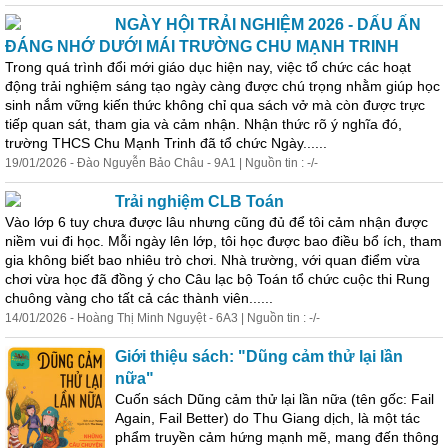
NGÀY HỘI TRẢI NGHIỆM 2026 - DẤU ẤN
ĐÁNG NHỚ DƯỚI MÁI TRƯỜNG CHU MẠNH TRINH
Trong quá trình đổi mới giáo dục hiện nay, việc tổ chức các hoạt
động tr
ả
i nghiệm sáng tạo ngày càng được chú trọng nhằm giúp học
sinh nắm vững kiến thức không chỉ qua sách vở mà còn được trực
tiếp quan sát, tham gia và c
ả
m nhận. Nhận thức rõ ý nghĩa đó,
trường THCS Chu Mạnh Trinh đã tổ chức Ngày......
19/01/2026 - Đào Nguyễn B
ả
o Châu - 9A1 | Nguồn tin : -/-
Tr
ả
i nghiệm CLB Toán
Vào lớp 6 tuy chưa được lâu nhưng cũng đủ để tôi c
ả
m nhận được
niềm vui đi học. Mỗi ngày lên lớp, tôi học được bao điều bổ ích, tham
gia không biết bao nhiêu trò chơi. Nhà trường, với quan điểm vừa
chơi vừa học đã đồng ý cho Câu lạc bộ Toán tổ chức cuộc thi Rung
chuông vàng cho tất c
ả
các thành viên......
14/01/2026 - Hoàng Thị Minh Nguyệt - 6A3 | Nguồn tin : -/-
Giới thiệu sách: "Dũng c
ả
m thử lại lần
nữa"
Cuốn sách Dũng c
ả
m thử lại lần nữa (tên gốc: Fail
Again, Fail Better) do Thu Giang dịch, là một tác
phẩm truyền c
ả
m hứng mạnh mẽ, mang đến thông