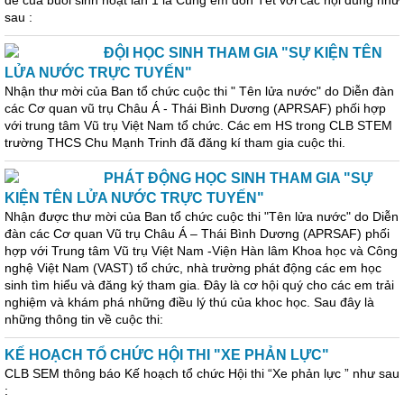
đề của buổi sinh hoạt lần 1 là Cùng em đón Tết với các nội dung như
sau :
ĐỘI HỌC SINH THAM GIA "SỰ KIỆN TÊN
LỬA NƯỚC TRỰC TUYẾN"
Nhận thư mời của Ban tổ chức cuộc thi " Tên lửa nước" do Diễn đàn
các Cơ quan vũ trụ Châu Á - Thái Bình Dương (APRSAF) phối hợp
với trung tâm Vũ trụ Việt Nam tổ chức. Các em HS trong CLB STEM
trường THCS Chu Mạnh Trinh đã đăng kí tham gia cuộc thi.
PHÁT ĐỘNG HỌC SINH THAM GIA "SỰ
KIỆN TÊN LỬA NƯỚC TRỰC TUYẾN"
Nhận được thư mời của Ban tổ chức cuộc thi "Tên lửa nước" do Diễn
đàn các Cơ quan Vũ trụ Châu Á – Thái Bình Dương (APRSAF) phối
hợp với Trung tâm Vũ trụ Việt Nam -Viện Hàn lâm Khoa học và Công
nghệ Việt Nam (VAST) tổ chức, nhà trường phát động các em học
sinh tìm hiểu và đăng ký tham gia. Đây là cơ hội quý cho các em trải
nghiệm và khám phá những điều lý thú của khoc học. Sau đây là
những thông tin về cuộc thi:
KẾ HOẠCH TỔ CHỨC HỘI THI "XE PHẢN LỰC"
CLB SEM thông báo Kế hoạch tổ chức Hội thi “Xe phản lực ” như sau
: