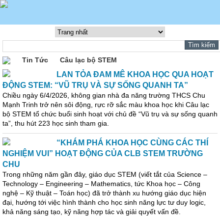
Tin Tức
Câu lạc bộ STEM
LAN TỎA ĐAM MÊ KHOA HỌC QUA HOẠT
ĐỘNG STEM: “VŨ TRỤ VÀ SỰ SỐNG QUANH TA”
Chiều ngày 6/4/2026, không gian nhà đa năng trường THCS Chu
Mạnh Trinh trở nên sôi động, rực rỡ sắc màu khoa học khi Câu lạc
bộ STEM tổ chức buổi sinh hoạt với chủ đề “Vũ trụ và sự sống quanh
ta”, thu hút 223 học sinh tham gia.
“KHÁM PHÁ KHOA HỌC CÙNG CÁC THÍ
NGHIỆM VUI” HOẠT ĐỘNG CỦA CLB STEM TRƯỜNG
CHU
Trong những năm gần đây, giáo dục STEM (viết tắt của Science –
Technology – Engineering – Mathematics, tức Khoa học – Công
nghệ – Kỹ thuật – Toán học) đã trở thành xu hướng giáo dục hiện
đại, hướng tới việc hình thành cho học sinh năng lực tư duy logic,
khả năng sáng tạo, kỹ năng hợp tác và giải quyết vấn đề.