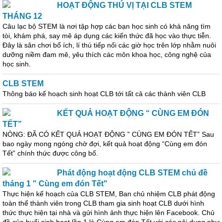
HOẠT ĐỘNG THÚ VỊ TẠI CLB STEM
THÁNG 12
Câu lạc bộ STEM là nơi tập hợp các bạn học sinh có khả năng tìm
tòi, khám phá, say mê áp dụng các kiến thức đã học vào thực tiễn.
Đây là sân chơi bổ ích, lí thú tiếp nối các giờ học trên lớp nhằm nuôi
dưỡng niềm đam mê, yêu thích các môn khoa học, công nghệ của
học sinh.
CLB STEM
Thông báo kế hoạch sinh hoạt CLB tới tất cả các thành viên CLB
KẾT QUẢ HOẠT ĐỘNG “ CÙNG EM ĐÓN
TẾT”
NÓNG: ĐÃ CÓ KẾT QUẢ HOẠT ĐỘNG ” CÙNG EM ĐÓN TẾT” Sau
bao ngày mong ngóng chờ đợi, kết quả hoạt động “Cùng em đón
Tết” chính thức được công bố.
Phát động hoạt động CLB STEM chủ đề
tháng 1 " Cùng em đón Tết"
Thực hiện kế hoạch của CLB STEM, Ban chủ nhiệm CLB phát động
toàn thể thành viên trong CLB tham gia sinh hoạt CLB dưới hình
thức thực hiện tại nhà và gửi hình ảnh thực hiện lên Facebook. Chủ