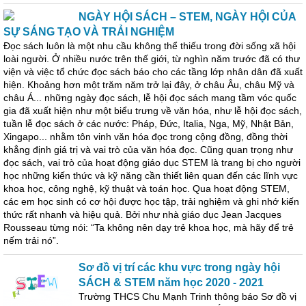
NGÀY HỘI SÁCH – STEM, NGÀY HỘI CỦA
SỰ SÁNG TẠO VÀ TRẢI NGHIỆM
Đọc sách luôn là một nhu cầu không thể thiếu trong đời sống xã hội
loài người. Ở nhiều nước trên thế giới, từ nghìn năm trước đã có thư
viện và việc tổ chức đọc sách báo cho các tầng lớp nhân dân đã xuất
hiện. Khoảng hơn một trăm năm trở lại đây, ở châu Âu, châu Mỹ và
châu Á... những ngày đọc sách, lễ hội đọc sách mang tầm vóc quốc
gia đã xuất hiện như một biểu trưng về văn hóa, như lễ hội đọc sách,
tuần lễ đọc sách ở các nước: Pháp, Đức, Italia, Nga, Mỹ, Nhật Bản,
Xingapo... nhằm tôn vinh văn hóa đọc trong cộng đồng, đồng thời
khẳng định giá trị và vai trò của văn hóa đọc. Cũng quan trọng như
đọc sách, vai trò của hoạt động giáo dục STEM là trang bị cho người
học những kiến thức và kỹ năng cần thiết liên quan đến các lĩnh vực
khoa học, công nghệ, kỹ thuật và toán học. Qua hoạt động STEM,
các em học sinh có cơ hội được học tập, trải nghiệm và ghi nhớ kiến
thức rất nhanh và hiệu quả. Bởi như nhà giáo dục Jean Jacques
Rousseau từng nói: “Ta không nên dạy trẻ khoa học, mà hãy để trẻ
nếm trải nó”.
Sơ đồ vị trí các khu vực trong ngày hội
SÁCH & STEM năm học 2020 - 2021
Trường THCS Chu Mạnh Trinh thông báo Sơ đồ vị