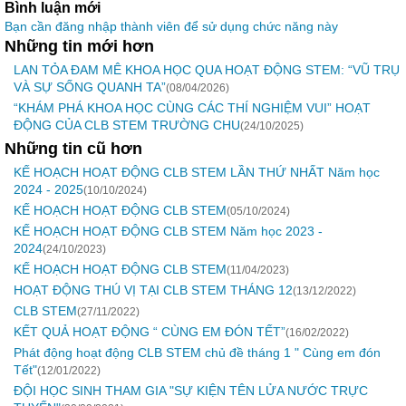
Bình luận mới
Bạn cần đăng nhập thành viên để sử dụng chức năng này
Những tin mới hơn
LAN TỎA ĐAM MÊ KHOA HỌC QUA HOẠT ĐỘNG STEM: “VŨ TRỤ
VÀ SỰ SỐNG QUANH TA”
(08/04/2026)
“KHÁM PHÁ KHOA HỌC CÙNG CÁC THÍ NGHIỆM VUI” HOẠT
ĐỘNG CỦA CLB STEM TRƯỜNG CHU
(24/10/2025)
Những tin cũ hơn
KẾ HOẠCH HOẠT ĐỘNG CLB STEM LẦN THỨ NHẤT Năm học
2024 - 2025
(10/10/2024)
KẾ HOẠCH HOẠT ĐỘNG CLB STEM
(05/10/2024)
KẾ HOẠCH HOẠT ĐỘNG CLB STEM Năm học 2023 -
2024
(24/10/2023)
KẾ HOẠCH HOẠT ĐỘNG CLB STEM
(11/04/2023)
HOẠT ĐỘNG THÚ VỊ TẠI CLB STEM THÁNG 12
(13/12/2022)
CLB STEM
(27/11/2022)
KẾT QUẢ HOẠT ĐỘNG “ CÙNG EM ĐÓN TẾT”
(16/02/2022)
Phát động hoạt động CLB STEM chủ đề tháng 1 " Cùng em đón
Tết"
(12/01/2022)
ĐỘI HỌC SINH THAM GIA "SỰ KIỆN TÊN LỬA NƯỚC TRỰC