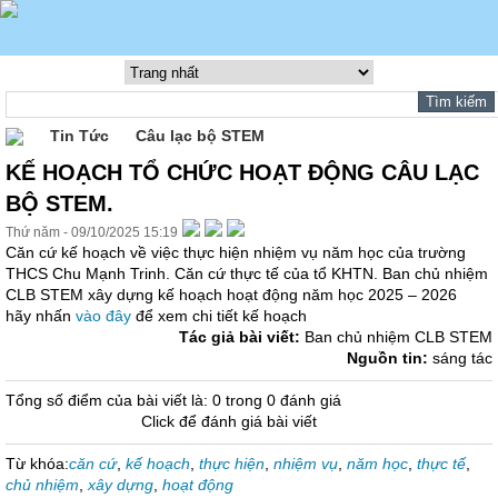
Tin Tức
Câu lạc bộ STEM
KẾ HOẠCH TỔ CHỨC HOẠT ĐỘNG CÂU LẠC
BỘ STEM.
Thứ năm - 09/10/2025 15:19
Căn cứ kế hoạch về việc thực hiện nhiệm vụ năm học của trường
THCS Chu Mạnh Trinh. Căn cứ thực tế của tổ KHTN. Ban chủ nhiệm
CLB STEM xây dựng kế hoạch hoạt động năm học 2025 – 2026
hãy nhấn
vào đây
để xem chi tiết kế hoạch
Tác giả bài viết:
Ban chủ nhiệm CLB STEM
Nguồn tin:
sáng tác
Tổng số điểm của bài viết là: 0 trong 0 đánh giá
Click để đánh giá bài viết
Từ khóa:
căn cứ
,
kế hoạch
,
thực hiện
,
nhiệm vụ
,
năm học
,
thực tế
,
chủ nhiệm
,
xây dựng
,
hoạt động