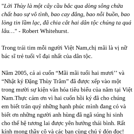
"
Lời Thùy là một cây cầu bắc qua dòng sông chứa
chất bao sự vô tình, bao cay đắng, bao nỗi buồn, bao
lòng tin lầm lạc, đã chia cắt hai dân tộc chúng ta quá
lâu…
" - Robert Whitehurst.
Trong trái tim mỗi người Việt Nam,chị mãi là vị nữ
bác sĩ trẻ tuổi vĩ đại nhất của dân tộc.
Năm 2005, cả ai cuốn “Mãi mãi tuổi hai mươi’’ và
“Nhật ký Đặng Thùy Trâm” đã được xếp vào một
trong mười sự kiện văn hóa tiêu biểu của năm tại Việt
Nam.Thực cảm ơn vì hai cuốn hồi ký đã cho chúng
em biết trân quý những hạnh phúc mình đang có và
biết ơn những người anh hùng đã ngã súng hi sinh
cho thế hệ tương lai được yên hưởng thái bình. Rất
kính mong thầy cô và các bạn cùng chú ý đón đọc!