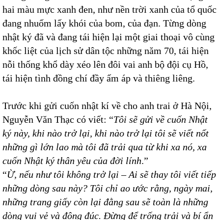
hai màu mực xanh đen, như nền trời xanh của tổ quốc
đang nhuốm lấy khói của bom, của đạn. Từng dòng
nhật ký đã và đang tái hiện lại một giai thoại vô cùng
khốc liệt của lịch sử dân tộc những năm 70, tái hiện
nỗi thống khổ dày xéo lên đôi vai anh bộ đội cụ Hồ,
tái hiện tình đồng chí đầy ấm áp và thiêng liêng.
Trước khi gửi cuốn nhật kí về cho anh trai ở Hà Nội,
Nguyễn Văn Thạc có viết: “
Tôi sẽ gửi về cuốn Nhật
ký này, khi nào trở lại, khi nào trở lại tôi sẽ viết nốt
những gì lớn lao mà tôi đã trải qua từ khi xa nó, xa
cuốn Nhật ký thân yêu của đời lính
.”
“
Ừ, nếu như tôi không trở lại – Ai sẽ thay tôi viết tiếp
những dòng sau này? Tôi chỉ ao ước rằng, ngày mai,
những trang giấy còn lại đằng sau sẽ toàn là những
dòng vui vẻ và đông đúc. Đừng để trống trải và bí ẩn