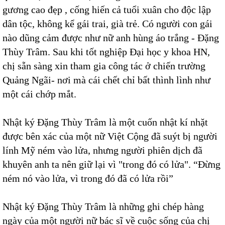
gương cao đẹp , cống hiến cả tuổi xuân cho độc lập
dân tộc, không kể gái trai, già trẻ. Có người con gái
nào dũng cảm được như nữ anh hùng áo trắng - Đặng
Thùy Trâm. Sau khi tốt nghiệp Đại học y khoa HN,
chị sẵn sàng xin tham gia công tác ở chiến trường
Quảng Ngãi- nơi mà cái chết chỉ bất thình lình như
một cái chớp mắt.
Nhật ký Đặng Thùy Trâm là một cuốn nhật kí nhặt
được bên xác của một nữ Việt Cộng đã suýt bị người
lính Mỹ ném vào lửa, nhưng người phiên dịch đã
khuyên anh ta nên giữ lại vì "trong đó có lửa". “Đừng
ném nó vào lửa, vì trong đó đã có lửa rồi”
Nhật ký Đặng Thùy Trâm là những ghi chép hàng
ngày của một người nữ bác sĩ về cuộc sống của chị