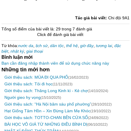
Tác giả bài viết:
Chi đội 9A1
Tổng số điểm của bài viết là: 29 trong 7 đánh giá
Click để đánh giá bài viết
Từ khóa:
nước da
,
lịch sử
,
dân tộc
,
thế hệ
,
giờ đây
,
tương lai
,
đặc
biệt
,
nhật ký
,
giai thoại
Bình luận mới
Bạn cần đăng nhập thành viên để sử dụng chức năng này
Những tin mới hơn
Giới thiệu sách: MÙA ĐI QUA PHỐ
(16/02/2023)
Giới thiệu sách: Tôi đi học
(11/11/2023)
Giới thiệu sách: Thăng Long Kinh kì - Kẻ chợ
(14/10/2024)
Người gieo hy vọng
(15/10/2025)
Giới thiệu sách: “Hà Nội băm sáu phố phường”
(28/10/2022)
Hạt Giống Tâm Hồn – Xin Đừng Làm Mẹ Khóc
(19/10/2022)
Giới thiệu sách: TOTTO-CHAN BÊN CỬA SỔ
(24/09/2022)
BÀI HỌC VÔ GIÁ TỪ NHỮNG ĐIỀU BÌNH DỊ
(06/10/2022)