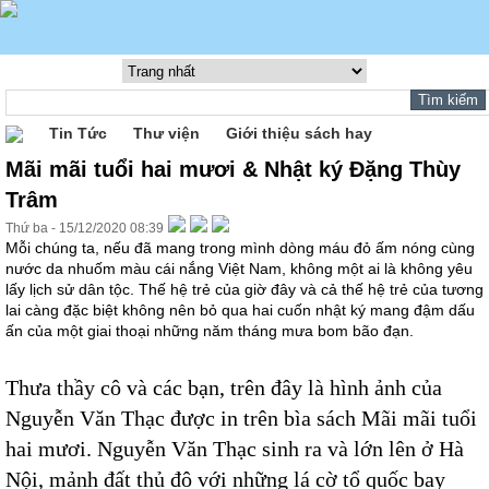
Tin Tức
Thư viện
Giới thiệu sách hay
Mãi mãi tuổi hai mươi & Nhật ký Đặng Thùy
Trâm
Thứ ba - 15/12/2020 08:39
Mỗi chúng ta, nếu đã mang trong mình dòng máu đỏ ấm nóng cùng
nước da nhuốm màu cái nắng Việt Nam, không một ai là không yêu
lấy lịch sử dân tộc. Thế hệ trẻ của giờ đây và cả thế hệ trẻ của tương
lai càng đặc biệt không nên bỏ qua hai cuốn nhật ký mang đậm dấu
ấn của một giai thoại những năm tháng mưa bom bão đạn.
Thưa thầy cô và các bạn, trên đây là hình ảnh của
Nguyễn Văn Thạc được in trên bìa sách Mãi mãi tuổi
hai mươi. Nguyễn Văn Thạc sinh ra và lớn lên ở Hà
Nội, mảnh đất thủ đô với những lá cờ tổ quốc bay