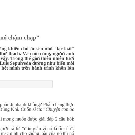
o nó chậm chạp”
òng khiến chú ốc sên nhỏ "lạc loài"
 thử thách. Và cuối cùng, người anh
vậy. Trong thế giới thiên nhiên tươi
a Luis Sepulveda dường như biến mỗi
 hết mình trên hành trình khôn lớn
ải đi nhanh không? Phải chăng thực
ó Dũng Khí. Cuốn sách:
“
Chuyện con ốc
ong muốn được giải đáp 2 câu hỏi:
rả lời "đơn giản vì nó là ốc sên".
mặc định cho giống loài của nó thì nó