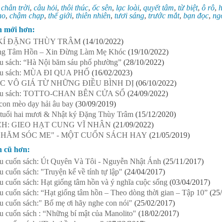
:
chân trời
,
câu hỏi
,
thôi thúc
,
ốc sên
,
lạc loài
,
quyết tâm
,
từ biệt
,
ô rô
,
h
ao
,
chậm chạp
,
thế giới
,
thiên nhiên
,
tươi sáng
,
trước mắt
,
bạn đọc
,
ng
n mới hơn:
KÍ ĐẶNG THÙY TRÂM
(14/10/2022)
ng Tâm Hồn – Xin Đừng Làm Mẹ Khóc
(19/10/2022)
ệu sách: “Hà Nội băm sáu phố phường”
(28/10/2022)
iệu sách: MÙA ĐI QUA PHỐ
(16/02/2023)
C VÔ GIÁ TỪ NHỮNG ĐIỀU BÌNH DỊ
(06/10/2022)
hiệu sách: TOTTO-CHAN BÊN CỬA SỔ
(24/09/2022)
con mèo dạy hải âu bay
(30/09/2019)
 tuổi hai mươi & Nhật ký Đặng Thùy Trâm
(15/12/2020)
H: GIEO HẠT CUNG VĨ NHÂN
(21/09/2022)
CHĂM SÓC ME" - MỘT CUỐN SÁCH HAY
(21/05/2019)
n cũ hơn:
ệu cuốn sách: Út Quyên Và Tôi - Nguyễn Nhật Ánh
(25/11/2017)
ệu cuốn sách: "Truyện kể về tính tự lập"
(24/04/2017)
ệu cuốn sách: Hạt giống tâm hồn và ý nghĩa cuộc sống
(03/04/2017)
ệu cuốn sách: “Hạt giống tâm hồn – Theo dòng thời gian – Tập 10”
(25
ệu cuốn sách:" Bố mẹ ơi hãy nghe con nói"
(25/02/2017)
ệu cuốn sách : “Những bí mật của Manolito"
(18/02/2017)