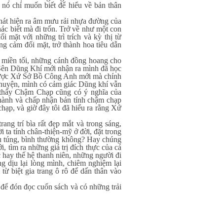
 nó chỉ muốn biết để hiểu về bản thân
át hiện ra âm mưu rải nhựa đường của
ác biết mà đi trốn. Trở về như một con
i mặt với những trì trích và kỳ thị từ
g cảm đối mặt, trở thành hoa tiêu dẫn
iền tối, những cánh đồng hoang cho
c Sên Dũng Khí mới nhận ra mình đã học
 được Xứ Sở Bồ Công Anh mới mà chính
chuyện, mình có cảm giác Dũng khí vẫn
g thấy Chậm Chạp cũng có ý nghĩa của
thành và chấp nhận bản tính chậm chạp
hạp, và giờ đây tôi đã hiểu ra rằng Xứ
trí bìa rất đẹp mắt và trong sáng,
ta tính chân-thiện-mỹ ở đời, đặt trong
tù túng, bình thường không? Hay chúng
i, tìm ra những giá trị đích thực của cá
 hay thế hệ thanh niên, những người đi
ng dịu lại lòng mình, chiêm nghiệm lại
ừ biệt gia trang ô rô để dấn thân vào
đón đọc cuốn sách và có những trải