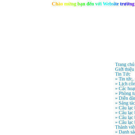
C
h
à
o
m
ừ
n
g
b
ạ
n
đ
ế
n
v
ớ
i
W
e
b
s
i
t
e
t
r
ư
ờ
n
g
Trang chủ
Giới thiệu
Tin Tức
» Tin tức,
» Lịch côn
» Các hoạ
» Phòng t
» Diễn đà
» Sáng tá
» Câu lạc
» Câu lạ
» Câu lạc
» Câu lạc
Thành viê
» Danh sá