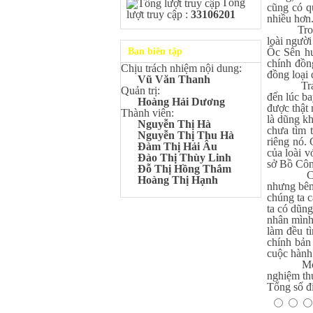
Tổng
Kangaroo – IKMC 2020
cũng có q
lượt truy cập :
33106201
nhiều hơn
Bùi Quang Minh - Lớp 9A3
Trong hàn
Giải Ba kỳ thi chọn HSG cấp
loài người
tỉnh môn Toán.
Ốc Sên huy
Ban biên tập
Đinh Anh Thư - Lớp 9A3
chính đồn
Chịu trách nhiệm nội dung:
Giải Nhì kỳ thi chọn HSG cấp
đồng loại 
Vũ Văn Thanh
tỉnh môn Sinh học.
Trải qua 
Quản trị:
đến lúc ba
Chu Quang Lượng - Lớp
Hoàng Hải Dương
được thật
9A3
Thành viên:
là dũng k
Giải Ba kỳ thi chọn HSG cấp
Nguyễn Thị Hà
chưa tìm 
tỉnh môn Toán.
Nguyễn Thị Thu Hà
riêng nó.
Đàm Thị Hải Âu
Lê Minh Chiến- Lớp 9A3
của loài v
Đào Thị Thùy Linh
Giải Ba kỳ thi chọn HSG cấp
sở Bồ Côn
Đỗ Thị Hồng Thắm
tỉnh môn Sinh học.
Câu chuyệ
Hoàng Thị Hạnh
nhưng bên 
Đào Thu Hiền - Lớp 9A1
chúng ta 
Giải Ba kỳ thi chọn HSG cấp
ta có dũng
tỉnh môn Tiếng Anh.
nhân mình,
Nguyễn Mạnh Dũng - Lớp
làm đều t
6A1
chính bản
Đạt TOP 5% học sinh xuất sắc
cuộc hành 
Toàn quốc Kỳ thi Toán Quốc
Mời các b
tế Kangaroo – IKMC 2021
nghiệm thú
Tổng số đi
Nguyễn Lê Bảo Ngọc - Lớp
6A2