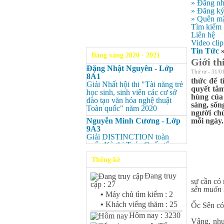
» Đăng n
» Đăng k
» Quên mậ
Tìm kiếm
Liên hệ
Video clip
Tin Tức
Bảng vàng 2020 - 2021
Giới th
Đặng Nhật Nguyên - Lớp
Thứ tư - 31/0
8A1
thức để t
Giải Nhất hội thi "Tài năng trẻ
quyết tâm
học sinh, sinh viên các cơ sở
hùng của 
đào tạo văn hóa nghệ thuật
sáng, sốn
Toàn quốc" năm 2020
người chú
Nguyễn Minh Cương - Lớp
mỗi ngày.
9A3
Giải DISTINCTION toàn
quốc Kỳ thi Toán Quốc tế
Kangaroo – IKMC 2020
Thống kê
Nguyễn Minh Cương - Lớp
9A3
Khi một n
Đang truy
Giải Ba kỳ thi chọn HSG cấp
sự cần có 
cập : 27
tỉnh môn Toán.
sên muốn 
•
Máy chủ tìm kiếm : 2
Một cuốn
Bùi Quang Minh - Lớp 9A3
•
Khách viếng thăm : 25
Ốc Sên có
Giải DISTINCTION Toàn
Một con ố
Hôm nay : 3230
quốc Kỳ thi Toán Quốc tế
Vâng, như