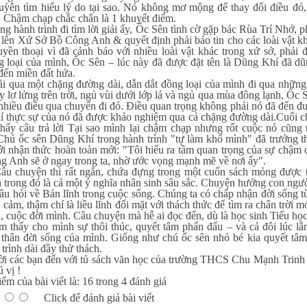
uỳên tìm hiểu lý do tại sao. Nó không mơ mộng để thay đổi điều đó,
. Chậm chạp chắc chắn là 1 khuyết điểm.
h trình đi tìm lời giải ấy, Ốc Sên tình cờ gặp bác Rùa Trí Nhớ, ph
 lên Xứ Sở Bồ Công Anh & quyết định phải báo tin cho các loài vật kh
ền thoại vì đã cảnh báo với nhiều loài vật khác trong xứ sở, phải đố
g loại của mình, Ốc Sên – lúc này đã được đặt tên là Dũng Khí đã dũn
đến miền đất hứa.
một chặng đường dài, dẫn dắt đồng loại của mình đi qua những m
y lơ lửng trên trời, ngủ vùi dưới lớp lá và ngủ qua mùa đông lạnh, Ố
 nhiều điều qua chuyến đi đó. Điều quan trọng không phải nó đã đến
hí thực sự của nó đã được khảo nghiệm qua cả chặng đường dài.Cuối 
thấy câu trả lời Tại sao mình lại chậm chạp nhưng rốt cuộc nó cũn
 Chú ốc sên Dũng Khí trong hành trình "tự làm khổ mình" đã trưởng 
ới nhận thức hoàn toàn mới: "Tôi hiểu ra tầm quan trọng của sự chậm c
g Anh sẽ ở ngay trong ta, nhờ ước vọng mạnh mẽ về nơi ấy".
n thì rất ngắn, chứa đựng trong một cuốn sách mỏng được trang 
trong đó là cả một ý nghĩa nhân sinh sâu sắc. Chuyện hướng con người 
câu hỏi về Bản lĩnh trong cuộc sống. Chúng ta có chấp nhận đời sống 
 cảm, thậm chí là liều lĩnh đối mặt với thách thức để tìm ra chân trời mớ
 cuộc đời mình. Câu chuyện mà hễ ai đọc đến, dù là học sinh Tiểu học
ìm thấy cho mình sự thôi thúc, quyết tâm phấn đấu – và cả đôi lúc lắ
 thân đời sống của mình. Giống như chú ốc sên nhỏ bé kia quyết tâm t
trình dài đầy thử thách.
ạn đến với tủ sách văn học của trường THCS Chu Mạnh Trinh để 
 vị !
ểm của bài viết là: 16 trong 4 đánh giá
Click để đánh giá bài viết