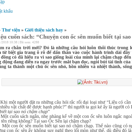
hập
ý
t khẩu
»
Thư viện
»
Giới thiệu sách hay
»
iệu cuốn sách: “Chuyện con ốc sên muốn biết tại sa
1/2018 10:38 | Đã xem: 4288
ìm ra chân trời mới? Đó là những câu hỏi luôn thôi thúc trong l
 từ biệt gia trang ô rô để dấn thân vào cuộc hành trình dài đầy
đồng cỏ đã hiểu ra vì sao giống loài của mình lại chậm chạp đến 
g động đang diễn ra ngay trước mắt bạn đọc, ngòi bút tài tình củ
ng ta thành một chú ốc sên nhỏ, hồn nhiên và nhiệt thành, sống
gười đặt ra những câu hỏi rắc rối đại loại như “Liệu có cần ph
nhiều vật chất để được hạnh phúc?” thì người ta gọi kẻ ấy là người c
biết tại sao nó chậm chạp
”
 sách ngắn, nhẹ nhàng kể về một con ốc sên luôn ngắc ngoải m
 tên riêng không? Tại sao Ốc Sên lại chậm chạp?
c sên muốn biết tại sao nó chậm chạp. Thể nào cũng có người t
ng con ốc sên ấy không suy nghĩ theo lối mòn như thế, dù điều đó là 