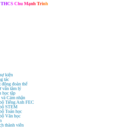
T
H
C
S
C
h
u
M
ạ
n
h
T
r
i
n
h
 sự kiện
g tác
t động đoàn thể
ư vấn tâm lý
n học tập
c và Cảm nhận
 bộ Tiếng Anh FEC
c bộ STEM
 bộ Toán học
 bộ Văn học
n
ch thành viên