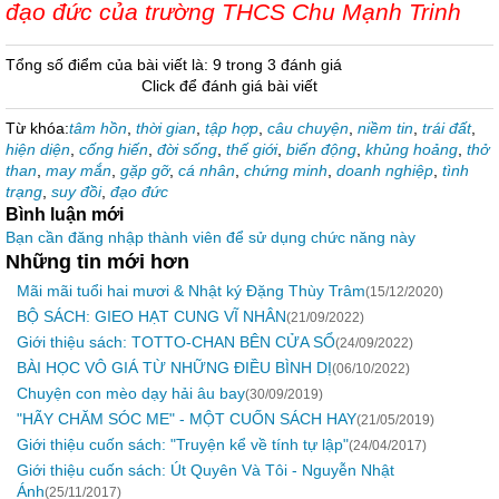
đạo đức của trường THCS Chu Mạnh Trinh
Tổng số điểm của bài viết là: 9 trong 3 đánh giá
Click để đánh giá bài viết
Từ khóa:
tâm hồn
,
thời gian
,
tập hợp
,
câu chuyện
,
niềm tin
,
trái đất
,
hiện diện
,
cống hiến
,
đời sống
,
thế giới
,
biến động
,
khủng hoảng
,
thở
than
,
may mắn
,
gặp gỡ
,
cá nhân
,
chứng minh
,
doanh nghiệp
,
tình
trạng
,
suy đồi
,
đạo đức
Bình luận mới
Bạn cần đăng nhập thành viên để sử dụng chức năng này
Những tin mới hơn
Mãi mãi tuổi hai mươi & Nhật ký Đặng Thùy Trâm
(15/12/2020)
BỘ SÁCH: GIEO HẠT CUNG VĨ NHÂN
(21/09/2022)
Giới thiệu sách: TOTTO-CHAN BÊN CỬA SỔ
(24/09/2022)
BÀI HỌC VÔ GIÁ TỪ NHỮNG ĐIỀU BÌNH DỊ
(06/10/2022)
Chuyện con mèo dạy hải âu bay
(30/09/2019)
"HÃY CHĂM SÓC ME" - MỘT CUỐN SÁCH HAY
(21/05/2019)
Giới thiệu cuốn sách: "Truyện kể về tính tự lập"
(24/04/2017)
Giới thiệu cuốn sách: Út Quyên Và Tôi - Nguyễn Nhật
Ánh
(25/11/2017)