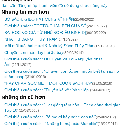
Bạn cần đăng nhập thành viên để sử dụng chức năng này
Những tin mới hơn
BỘ SÁCH: GIEO HẠT CUNG VĨ NHÂN
(21/09/2022)
Giới thiệu sách: TOTTO-CHAN BÊN CỬA SỔ
(24/09/2022)
BÀI HỌC VÔ GIÁ TỪ NHỮNG ĐIỀU BÌNH DỊ
(06/10/2022)
NHẬT KÍ ĐẶNG THÙY TRÂM
(14/10/2022)
Mãi mãi tuổi hai mươi & Nhật ký Đặng Thùy Trâm
(15/12/2020)
Chuyện con mèo dạy hải âu bay
(30/09/2019)
Giới thiệu cuốn sách: Út Quyên Và Tôi - Nguyễn Nhật
Ánh
(25/11/2017)
Giới thiệu cuốn sách: “Chuyện con ốc sên muốn biết tại sao nó
chậm chạp”
(31/01/2018)
"HÃY CHĂM SÓC ME" - MỘT CUỐN SÁCH HAY
(21/05/2019)
Giới thiệu cuốn sách: "Truyện kể về tính tự lập"
(24/04/2017)
Những tin cũ hơn
Giới thiệu cuốn sách: “Hạt giống tâm hồn – Theo dòng thời gian –
Tập 10”
(25/03/2017)
Giới thiệu cuốn sách:" Bố mẹ ơi hãy nghe con nói"
(25/02/2017)
Giới thiệu cuốn sách : “Những bí mật của Manolito"
(18/02/2017)