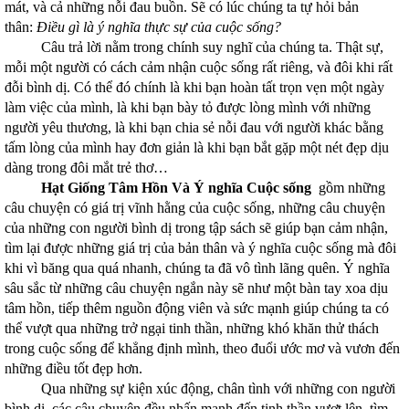
mát, và cả những nỗi đau buồn. Sẽ có lúc chúng ta tự hỏi bản
thân:
Điều gì là ý nghĩa thực sự của cuộc sống?
Câu trả lời nằm trong chính suy nghĩ của chúng ta. Thật sự,
mỗi một người có cách cảm nhận cuộc sống rất riêng, và đôi khi rất
đỗi bình dị. Có thể đó chính là khi bạn hoàn tất trọn vẹn một ngày
làm việc của mình, là khi bạn bày tỏ được lòng mình với những
người yêu thương, là khi bạn chia sẻ nỗi đau với người khác bằng
tấm lòng của mình hay đơn giản là khi bạn bắt gặp một nét đẹp dịu
dàng trong đôi mắt trẻ thơ…
Hạt Giống Tâm Hồn Và Ý nghĩa Cuộc sống
gồm những
câu chuyện có giá trị vĩnh hằng của cuộc sống, những câu chuyện
của những con người bình dị trong tập sách sẽ giúp bạn cảm nhận,
tìm lại được những giá trị của bản thân và ý nghĩa cuộc sống mà đôi
khi vì băng qua quá nhanh, chúng ta đã vô tình lãng quên. Ý nghĩa
sâu sắc từ những câu chuyện ngắn này sẽ như một bàn tay xoa dịu
tâm hồn, tiếp thêm nguồn động viên và sức mạnh giúp chúng ta có
thể vượt qua những trở ngại tinh thần, những khó khăn thử thách
trong cuộc sống để khẳng định mình, theo đuổi ước mơ và vươn đến
những điều tốt đẹp hơn.
Qua những sự kiện xúc động, chân tình với những con người
bình dị, các câu chuyện đều nhấn mạnh đến tinh thần vượt lên, tìm