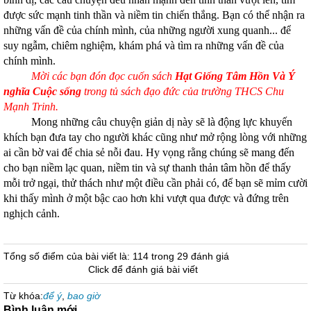
được sức mạnh tinh thần và niềm tin chiến thắng. Bạn có thể nhận ra
những vấn đề của chính mình, của những người xung quanh... để
suy ngẫm, chiêm nghiệm, khám phá và tìm ra những vấn đề của
chính mình.
Mời các bạn đón đọc cuốn sách
Hạt Giống Tâm Hồn Và Ý
nghĩa Cuộc sống
trong tủ sách đạo đức của trường THCS Chu
Mạnh Trinh.
Mong những câu chuyện giản dị này sẽ là động lực khuyến
khích bạn đưa tay cho người khác cũng như mở rộng lòng với những
ai cần bờ vai để chia sẻ nỗi đau. Hy vọng rằng chúng sẽ mang đến
cho bạn niềm lạc quan, niềm tin và sự thanh thản tâm hồn để thấy
mỗi trở ngại, thử thách như một điều cần phải có, để bạn sẽ mỉm cười
khi thấy mình ở một bậc cao hơn khi vượt qua được và đứng trên
nghịch cảnh.
Tổng số điểm của bài viết là: 114 trong 29 đánh giá
Click để đánh giá bài viết
Từ khóa:
để ý
,
bao giờ
Bình luận mới