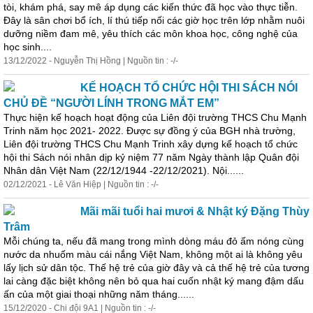
tòi, khám phá, say mê áp dụng các kiến thức đã học vào thực tiễn.
Đây là sân chơi bổ ích, lí thú tiếp nối các giờ học trên lớp nhằm nuôi
dưỡng niềm đam mê, yêu thích các môn khoa học, công nghệ của
học sinh....
13/12/2022 - Nguyễn Thị Hồng | Nguồn tin : -/-
KẾ HOẠCH TỔ CHỨC HỘI THI SÁCH NÓI
CHỦ ĐỀ “NGƯỜI LÍNH TRONG MẮT EM”
Thực hiện kế hoạch hoạt động của Liên đội trường THCS Chu Mạnh
Trinh năm học 2021- 2022. Được sự đồng ý của BGH nhà trường,
Liên đội trường THCS Chu Mạnh Trinh xây dựng kế hoạch tổ chức
hội thi Sách nói nhân dịp kỷ niệm 77 năm Ngày thành lập Quân đội
Nhân dân Việt Nam (22/12/1944 -22/12/2021). Nội......
02/12/2021 - Lê Văn Hiệp | Nguồn tin : -/-
Mãi mãi tuổi hai mươi & Nhật ký Đặng Thùy
Trâm
Mỗi chúng ta, nếu đã mang trong mình dòng máu đỏ ấm nóng cùng
nước da nhuốm màu cái nắng Việt Nam, không một ai là không yêu
lấy lịch sử dân tộc. Thế hệ trẻ của giờ đây và cả thế hệ trẻ của tương
lai càng đặc biệt không nên bỏ
qua
hai cuốn nhật ký mang đậm dấu
ấn của một giai thoại những năm tháng......
15/12/2020 - Chi đội 9A1 | Nguồn tin : -/-