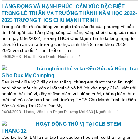
LẮNG ĐỌNG VÀ HẠNH PHÚC- CẢM XÚC ĐẶC BIỆT
TRONG LỄ TRI ÂN VÀ TRƯỞNG THÀNH NĂM HỌC 2022-
2023 TRƯỜNG THCS CHU MẠNH TRINH
Trong cái rộn rã của tiếng ve, ngập tràn sắc đỏ của phượng vĩ, sắc
tím bát ngát của bằng lăng cùng cái nắng vàng chói chang của mùa
hè, ngày 08/6/2022, trường THCS Chu Mạnh Trinh đã long trọng tổ
chức lễ tri ân và ra trường cho học sinh khối 9, niên khóa 2019 -
2023 với chủ đề: “ Tâm biết ơn- Trí......
09/06/2023 - Ngô Thị Kim Oanh | Nguồn tin : -/-
Trải
nghiệm thú vị tại Đền Sóc và Nông Trại
Giáo Dục My Camping
Sau kì thi giữa kỳ 2 đầy căng thẳng, chúng em được thư giãn, nghỉ
ngơi bằng một chuyến đi rất vui vẻ và bổ ích vào ngày 21/3. Một
trải
nghiệm thật thú vị, đầy những niềm vui, tiếng cười, những kiến thức
mới mẻ của các bạn học sinh trường THCS Chu Mạnh Trinh tại Đền
Sóc và Nông Trại Giáo Dục My......
04/04/2023 - Hoàng Vân Linh-Phạm Phương Mai 9A3 | Nguồn tin : -/-
HOẠT ĐỘNG THÚ VỊ TẠI CLB STEM
THÁNG 12
Câu lạc bộ STEM là nơi tập hợp các bạn học sinh có khả năng tìm