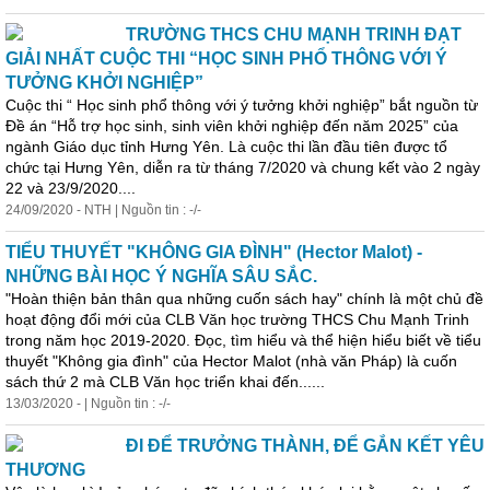
TRƯỜNG THCS CHU MẠNH TRINH ĐẠT
GIẢI NHẤT CUỘC THI “HỌC SINH PHỔ THÔNG VỚI Ý
TƯỞNG KHỞI NGHIỆP”
Cuộc thi “ Học sinh phổ thông với ý tưởng khởi nghiệp” bắt nguồn từ
Đề án “Hỗ trợ học sinh, sinh viên khởi nghiệp đến năm 2025” của
ngành Giáo dục tỉnh Hưng Yên. Là cuộc thi lần đầu tiên được tổ
chức tại Hưng Yên, diễn ra từ tháng 7/2020 và chung kết vào 2 ngày
22 và 23/9/2020....
24/09/2020 - NTH | Nguồn tin : -/-
TIỂU THUYẾT "KHÔNG GIA ĐÌNH" (Hector Malot) -
NHỮNG BÀI HỌC Ý NGHĨA SÂU SẮC.
"Hoàn thiện bản thân
qua
những cuốn sách hay" chính là một chủ đề
hoạt động đổi mới của CLB Văn học trường THCS Chu Mạnh Trinh
trong năm học 2019-2020. Đọc, tìm hiểu và thể hiện hiểu biết về tiểu
thuyết "Không gia đình" của Hector Malot (nhà văn Pháp) là cuốn
sách thứ 2 mà CLB Văn học triển khai đến......
13/03/2020 - | Nguồn tin : -/-
ĐI ĐỂ TRƯỞNG THÀNH, ĐỂ GẮN KẾT YÊU
THƯƠNG