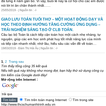
đã từng 4 năm gắn bó. Vì vậy, buổi lễ này là cơ hội cho các em được
nói lời tri ân chân thành nhất.......
25/05/2019 - | Nguồn tin : -/-
GIAO LƯU TOÁN TUỔI THƠ – MỘT HOẠT ĐỘNG DẠY VÀ
HỌC THEO ĐỊNH HƯỚNG TĂNG CƯỜNG ỨNG DỤNG –
TRẢI NGHIỆM SÁNG TẠO Ở CLB TOÁN.
Câu lạc bộ Toán là cách tiếp cận toán học một cách nhẹ nhàng, tự
nguyện, giúp các em học sinh phát huy tốt nhất năng lực của mình
và tiếp cận nhanh nhất, nhớ lâu, hiểu sâu các vấn đề về toán....
19/03/2019 - Đàm Thị Hải Âu | Nguồn tin : -/-
1
,
2
Trang sau
Tìm thấy tổng cộng 35 kết quả
Nếu kết quả này không như mong đợi, bạn hãy thử sử dụng công cụ
tìm kiếm của Google dưới đây!
Mở rộng trên Internet :
Tìm trên toàn mạng Internet
Tìm trong site
http://www.thcschumanhtrinh.edu.vn