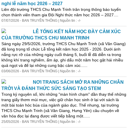
nghi lễ năm học 2026 – 2027
Liên đội trường THCS Chu Mạnh Trinh trân trọng thông báo tuyển
chọn thành viên tham gia Đội Nghi thức năm học 2026 – 2027....
07/07/2026 - BAN TRUYỀN THÔNG | Nguồn tin : -/-
LỄ TỔNG KẾT NĂM HỌC ĐẦY CẢM XÚC
CỦA TRƯỜNG THCS CHU MẠNH TRINH
Sáng ngày 29/5/2026, trường THCS Chu Mạnh Trinh (xã Văn Giang)
đã long trọng tổ chức Lễ tổng kết năm học 2025 - 2026. Dưới ánh
nắng rực rỡ của những ngày cuối tháng 5, buổi lễ đã diễn ra trong
không khí trang nghiêm, ấm áp, ghi dấu một năm học gặt hái nhiều
quả ngọt và để lại những cung bậc cảm xúc......
03/06/2026 - BAN TRUYỀN THÔNG | Nguồn tin : -/-
NƠI TRANG SÁCH MỞ RA NHỮNG CHÂN
TRỜI VÀ ĐÁNH THỨC SỨC SÁNG TẠO STEM
Trong kỷ nguyên số, khi những "màn hình chạm" dần thay thế những
trang giấy thơm mùi mực, việc giữ chân học sinh ở lại với sách là
một bài toán hóc búa của ngành giáo dục. Thế nhưng, tại trường
THCS Chu Mạnh Trinh (xã Văn Giang, Hưng Yên) câu chuyện về
văn hóa đọc lại đang được viết tiếp bằng một......
25/05/2026 - BAN TRUYỀN THÔNG | Nguồn tin : -/-