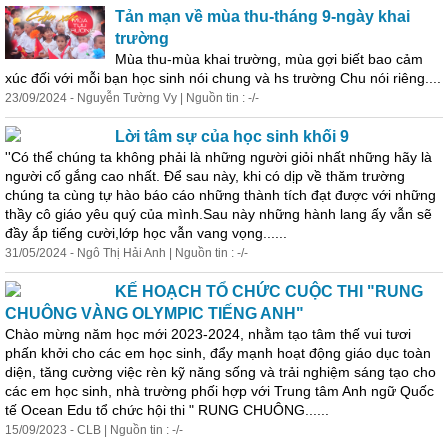
Tản mạn về mùa thu-tháng 9-ngày khai
trường
Mùa thu-mùa khai trường, mùa gợi biết bao cảm
xúc đối với mỗi bạn học sinh nói chung và hs trường Chu nói riêng....
23/09/2024 - Nguyễn Tường Vy | Nguồn tin : -/-
Lời tâm sự của học sinh khối 9
''Có thể chúng ta không phải là những người giỏi nhất những hãy là
người cố gắng cao nhất. Để sau này, khi có dịp về thăm trường
chúng ta cùng tự hào báo cáo những thành tích đạt được với những
thầy cô giáo yêu quý của mình.Sau này những hành lang ấy vẫn sẽ
đầy ắp tiếng cười,lớp học vẫn vang vọng......
31/05/2024 - Ngô Thị Hải Anh | Nguồn tin : -/-
KẾ HOẠCH TỔ CHỨC CUỘC THI "RUNG
CHUÔNG VÀNG OLYMPIC TIẾNG ANH"
Chào mừng năm học mới 2023-2024, nhằm tạo tâm thế vui tươi
phấn khởi cho các em học sinh, đẩy mạnh hoạt động giáo dục toàn
diện, tăng cường việc rèn kỹ năng sống và
trải
nghiệm sáng tạo cho
các em học sinh, nhà trường phối hợp với Trung tâm Anh ngữ Quốc
tế Ocean Edu tổ chức hội thi " RUNG CHUÔNG......
15/09/2023 - CLB | Nguồn tin : -/-