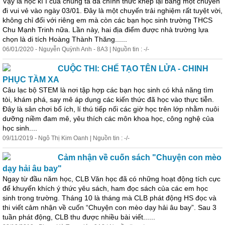
Vậy là học kì I của chúng ta đã chính thức khép lại bằng một chuyến
đi vui vẻ vào ngày 03/01. Đây là một chuyến
trải
nghiệm rất tuyệt vời,
không chỉ đối với riêng em mà còn các bạn học sinh trường THCS
Chu Mạnh Trinh nữa. Lần này, hai địa điểm được nhà trường lựa
chọn là di tích Hoàng Thành Thăng......
06/01/2020 - Nguyễn Quỳnh Anh - 8A3 | Nguồn tin : -/-
CUỘC THI: CHẾ TẠO TÊN LỬA - CHINH
PHỤC TẦM XA
Câu lạc bộ STEM là nơi tập hợp các bạn học sinh có khả năng tìm
tòi, khám phá, say mê áp dụng các kiến thức đã học vào thực tiễn.
Đây là sân chơi bổ ích, lí thú tiếp nối các giờ học trên lớp nhằm nuôi
dưỡng niềm đam mê, yêu thích các môn khoa học, công nghệ của
học sinh....
09/11/2019 - Ngô Thị Kim Oanh | Nguồn tin : -/-
Cảm nhận về cuốn sách "Chuyện con mèo
dạy hải âu bay"
Ngay từ đầu năm học, CLB Văn học đã có những hoạt động tích cực
để khuyến khích ý thức yêu sách, ham đọc sách của các em học
sinh trong trường. Tháng 10 là tháng mà CLB phát động HS đọc và
thi viết cảm nhận về cuốn “Chuyện con mèo dạy hải âu bay”. Sau 3
tuần phát động, CLB thu được nhiều bài viết......