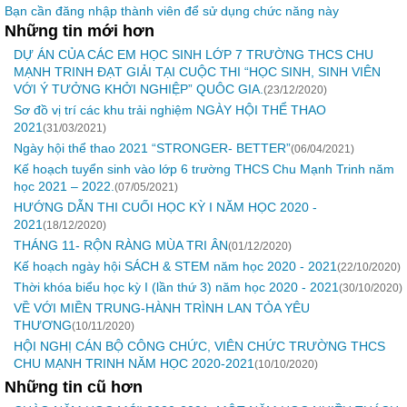
Bạn cần đăng nhập thành viên để sử dụng chức năng này
Những tin mới hơn
DỰ ÁN CỦA CÁC EM HỌC SINH LỚP 7 TRƯỜNG THCS CHU
MẠNH TRINH ĐẠT GIẢI TẠI CUỘC THI “HỌC SINH, SINH VIÊN
VỚI Ý TƯỞNG KHỞI NGHIỆP” QUÔC GIA.
(23/12/2020)
Sơ đồ vị trí các khu trải nghiệm NGÀY HỘI THỂ THAO
2021
(31/03/2021)
Ngày hội thể thao 2021 “STRONGER- BETTER”
(06/04/2021)
Kế hoạch tuyển sinh vào lớp 6 trường THCS Chu Mạnh Trinh năm
học 2021 – 2022.
(07/05/2021)
HƯỚNG DẪN THI CUỐI HỌC KỲ I NĂM HỌC 2020 -
2021
(18/12/2020)
THÁNG 11- RỘN RÀNG MÙA TRI ÂN
(01/12/2020)
Kế hoạch ngày hội SÁCH & STEM năm học 2020 - 2021
(22/10/2020)
Thời khóa biểu học kỳ I (lần thứ 3) năm học 2020 - 2021
(30/10/2020)
VỀ VỚI MIỀN TRUNG-HÀNH TRÌNH LAN TỎA YÊU
THƯƠNG
(10/11/2020)
HỘI NGHỊ CÁN BỘ CÔNG CHỨC, VIÊN CHỨC TRƯỜNG THCS
CHU MẠNH TRINH NĂM HỌC 2020-2021
(10/10/2020)
Những tin cũ hơn