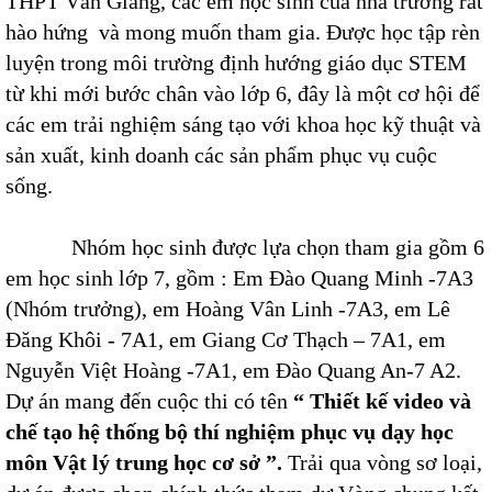
THPT Văn Giang, các em học sinh của nhà trường rất
hào hứng và mong muốn tham gia. Được học tập rèn
luyện trong môi trường định hướng giáo dục STEM
từ khi mới bước chân vào lớp 6, đây là một cơ hội để
các em trải nghiệm sáng tạo với khoa học kỹ thuật và
sản xuất, kinh doanh các sản phẩm phục vụ cuộc
sống.
Nhóm học sinh được lựa chọn tham gia gồm 6
em học sinh lớp 7, gồm : Em Đào Quang Minh -7A3
(Nhóm trưởng), em Hoàng Vân Linh -7A3, em Lê
Đăng Khôi - 7A1, em Giang Cơ Thạch – 7A1, em
Nguyễn Việt Hoàng -7A1, em Đào Quang An-7 A2.
Dự án mang đến cuộc thi có tên
“ Thiết kế video và
chế tạo hệ thống bộ thí nghiệm phục vụ dạy học
môn Vật lý trung học cơ sở ”.
Trải qua vòng sơ loại,