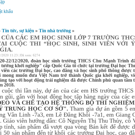
hập
ý
t khẩu
»
Tin tức, sự kiện
»
Tin nhà trường
»
 CỦA CÁC EM HỌC SINH LỚP 7 TRƯỜNG TH
TẠI CUỘC THI “HỌC SINH, SINH VIÊN VỚI
GIA.
2/2020 11:23 | Đã xem: 6274
20-22/12/2020, đoàn học sinh trường THCS Chu Mạnh Trinh đã 
ý tưởng khởi nghiệp" cấp Quốc Gia tổ chức tại trường Đại học Thủ
h viên các trường Đại học, cao đẳng và học sinh phổ thông được 
i mong muốn đưa Việt Nam trở thành Quốc gia khởi nghiệp, việc
áng tạo với hoạt động trải nghiệm đã được Chính phủ quan tâm t
m 2018.
 cuộc thi lần này, dự án của các em HS trường THCS 
ần gũi, gắn với hoạt động học tập hàng ngày của các
DEO VÀ CHẾ TẠO HỆ THỐNG BỘ THÍ NGHIỆ
Ý TRUNG HỌC CƠ SỞ".
Tham gia dự án gồm 5 e
g Vân Linh -7a3, em Lê Đăng Khôi -7a1, em Giang 
. Giáo viên hướng dẫn: Cô Nguyễn Thị Thu Thủy, cô V
p tỉnh, sản phẩm đã vượt qua vòng Bán kết để được d
i 50 sản phẩm đến từ khối các trường Đại học, cao đ