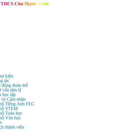
T
H
C
S
C
h
u
M
ạ
n
h
T
r
i
n
h
 sự kiện
g tác
t động đoàn thể
ư vấn tâm lý
n học tập
c và Cảm nhận
 bộ Tiếng Anh FEC
c bộ STEM
 bộ Toán học
 bộ Văn học
n
ch thành viên