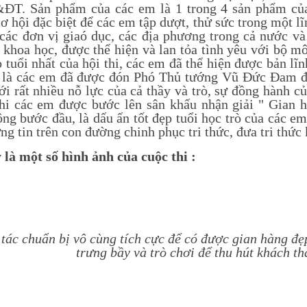
T. Sản phẩm của các em là 1 trong 4 sản phẩm của 
cơ hội đặc biệt để các em tập dượt, thử sức trong một l
 các đơn vị giaó dục, các địa phương trong cả nước và
khoa học, được thể hiện và lan tỏa tình yêu với bộ mô
 tuổi nhất của hội thi, các em đã thể hiện được bản lĩn
 là các em đã được đón Phó Thủ tướng Vũ Đức Đam đế
ới rất nhiều nỗ lực của cả thầy và trò, sự đồng hành 
hi các em được bước lên sân khấu nhận giải " Gian h
ông bước đầu, là dấu ấn tốt đẹp tuổi học trò của các e
g tin trên con đường chinh phục tri thức, đưa tri thức
 là một số hình ảnh của cuộc thi :
tác chuẩn bị vô cùng tích cực để có được gian hàng đẹ
trưng bầy và trò chơi để thu hút khách t