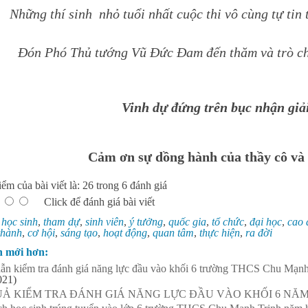
Những thí sinh nhỏ tuổi nhất cuộc thi vô cùng tự tin
Đón Phó Thủ tướng Vũ Đức Đam đến thăm và trò ch
Vinh dự đứng trên bục nhận giả
Cảm ơn sự dồng hành của thầy cô và
ểm của bài viết là: 26 trong 6 đánh giá
Click để đánh giá bài viết
:
học sinh
,
tham dự
,
sinh viên
,
ý tưởng
,
quốc gia
,
tổ chức
,
đại học
,
cao 
thành
,
cơ hội
,
sáng tạo
,
hoạt động
,
quan tâm
,
thực hiện
,
ra đời
n mới hơn:
n kiểm tra đánh giá năng lực đầu vào khối 6 trường THCS Chu Mạnh
021)
Ả KIỂM TRA ĐÁNH GIÁ NĂNG LỰC ĐẦU VÀO KHỐI 6 NĂM H