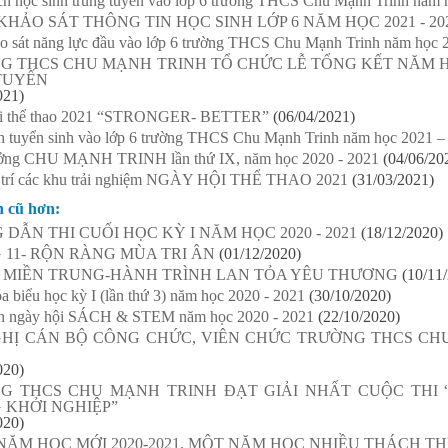
h học sinh trúng tuyển vào lớp 6 trường THCS Chu Mạnh Trinh năm 
KHẢO SÁT THÔNG TIN HỌC SINH LỚP 6 NĂM HỌC 2021 - 20
o sát năng lực đầu vào lớp 6 trường THCS Chu Mạnh Trinh năm học 
G THCS CHU MẠNH TRINH TỔ CHỨC LỄ TỔNG KẾT NĂM HỌ
TUYẾN
021)
i thể thao 2021 “STRONGER- BETTER”
(06/04/2021)
h tuyển sinh vào lớp 6 trường THCS Chu Mạnh Trinh năm học 2021 –
ưởng CHU MẠNH TRINH lần thứ IX, năm học 2020 - 2021
(04/06/20
ị trí các khu trải nghiệm NGÀY HỘI THỂ THAO 2021
(31/03/2021)
n cũ hơn:
DẪN THI CUỐI HỌC KỲ I NĂM HỌC 2020 - 2021
(18/12/2020)
 11- RỘN RÀNG MÙA TRI ÂN
(01/12/2020)
I MIỀN TRUNG-HÀNH TRÌNH LAN TỎA YÊU THƯƠNG
(10/11
a biểu học kỳ I (lần thứ 3) năm học 2020 - 2021
(30/10/2020)
h ngày hội SÁCH & STEM năm học 2020 - 2021
(22/10/2020)
GHỊ CÁN BỘ CÔNG CHỨC, VIÊN CHỨC TRƯỜNG THCS CHU
020)
G THCS CHU MẠNH TRINH ĐẠT GIẢI NHẤT CUỘC THI 
 KHỞI NGHIỆP”
020)
ĂM HỌC MỚI 2020-2021, MỘT NĂM HỌC NHIỀU THÁCH TH