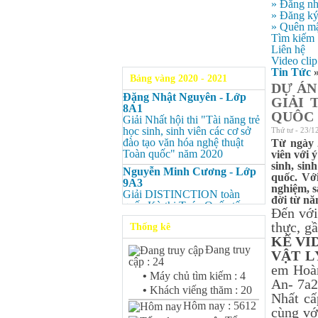
» Đăng n
» Đăng k
» Quên mậ
Tìm kiếm
Liên hệ
Video clip
Tin Tức
Bảng vàng 2020 - 2021
DỰ ÁN
Đặng Nhật Nguyên - Lớp
GIẢI 
8A1
QUÔC 
Giải Nhất hội thi "Tài năng trẻ
học sinh, sinh viên các cơ sở
Thứ tư - 23/1
đào tạo văn hóa nghệ thuật
Từ ngày 
Toàn quốc" năm 2020
viên với 
sinh, sin
Nguyễn Minh Cương - Lớp
quốc. Vớ
9A3
nghiệm, s
Giải DISTINCTION toàn
đời từ nă
quốc Kỳ thi Toán Quốc tế
Đến với
Kangaroo – IKMC 2020
thực, g
Thống kê
Nguyễn Minh Cương - Lớp
KẾ VI
9A3
Đang truy
VẬT L
Giải Ba kỳ thi chọn HSG cấp
cập : 24
em Hoàn
tỉnh môn Toán.
•
Máy chủ tìm kiếm : 4
An- 7a2
Bùi Quang Minh - Lớp 9A3
•
Khách viếng thăm : 20
Nhất cấ
Giải DISTINCTION Toàn
Hôm nay : 5612
quốc Kỳ thi Toán Quốc tế
cùng vớ