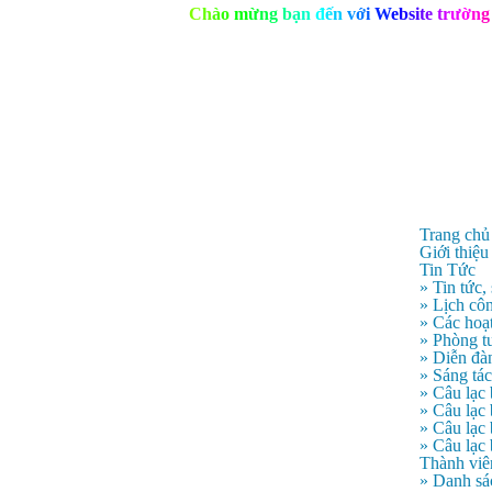
C
h
à
o
m
ừ
n
g
b
ạ
n
đ
ế
n
v
ớ
i
W
e
b
s
i
t
e
t
r
ư
ờ
n
g
Trang chủ
Giới thiệu
Tin Tức
» Tin tức,
» Lịch côn
» Các hoạ
» Phòng t
» Diễn đà
» Sáng tá
» Câu lạc
» Câu lạ
» Câu lạc
» Câu lạc
Thành viê
» Danh sá