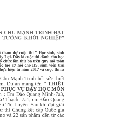
CS CHU MẠNH TRINH ĐẠT
 Ý TƯỞNG KHỞI NGHIỆP”
tham dự cuộc thi " Học sinh, sinh
y Lợi. Đây là cuộc thi dành cho học
tổ chức lần thứ ba trên quy mô toàn
 tạo cơ hội cho HS, sinh viên trải
hực hiện từ năm 2017 và cuộc thi ra
Chu Mạnh Trinh hết sức thiết
 em. Dự án mang tên
" THIẾT
M PHỤC VỤ DẠY HỌC MÔN
m : Em Đào Quang Minh-7a3,
Cơ Thạch -7a1, em Đào Quang
ũ Thị Luyện. Sau khi đạt giải
ự thi Chung kết cấp Quốc gia
ẳng và 22 sản phẩm đến từ các