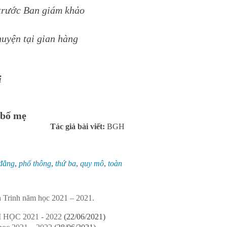
 trước Ban giám khảo
uyện tại gian hàng
i
 bố mẹ
Tác giả bài viết:
BGH
đẳng
,
phổ thông
,
thứ ba
,
quy mô
,
toàn
 Trinh năm học 2021 – 2021.
ỌC 2021 - 2022
(22/06/2021)