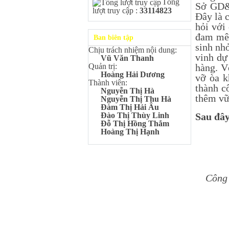
Tổng
Kangaroo – IKMC 2020
Sở GD&Đ
lượt truy cập :
33114823
Bùi Quang Minh - Lớp 9A3
Đây là 
Giải Ba kỳ thi chọn HSG cấp
hỏi với
tỉnh môn Toán.
đam mê 
Ban biên tập
Đinh Anh Thư - Lớp 9A3
sinh nhỏ
Chịu trách nhiệm nội dung:
Giải Nhì kỳ thi chọn HSG cấp
vinh dự
Vũ Văn Thanh
tỉnh môn Sinh học.
hàng. V
Quản trị:
Chu Quang Lượng - Lớp
Hoàng Hải Dương
vỡ òa k
9A3
Thành viên:
thành c
Giải Ba kỳ thi chọn HSG cấp
Nguyễn Thị Hà
thêm vữn
tỉnh môn Toán.
Nguyễn Thị Thu Hà
Đàm Thị Hải Âu
Lê Minh Chiến- Lớp 9A3
Sau đây
Đào Thị Thùy Linh
Giải Ba kỳ thi chọn HSG cấp
Đỗ Thị Hồng Thắm
tỉnh môn Sinh học.
Hoàng Thị Hạnh
Đào Thu Hiền - Lớp 9A1
Giải Ba kỳ thi chọn HSG cấp
tỉnh môn Tiếng Anh.
Nguyễn Mạnh Dũng - Lớp
6A1
Công 
Đạt TOP 5% học sinh xuất sắc
Toàn quốc Kỳ thi Toán Quốc
tế Kangaroo – IKMC 2021
Nguyễn Lê Bảo Ngọc - Lớp
6A2