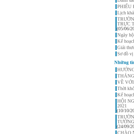
Danh sác
Nguyễn Thị Ngọc Linh -
PHIẾU 
Lớp 9A3
Lịch khả
HS xuất sắc nhất khối 9, điểm
TRƯỜN
trung bình đạt 9,5
TRỰC 
(05/06/2
Ngày hộ
Kế hoạc
Giải th
Sơ đồ v
Những ti
HƯỚNG 
THÁNG
VỀ VỚ
Thời khó
Kế hoạc
HỘI N
2021
(10/10/2
TRƯỜN
TƯỞNG
(24/09/2
CHÀO N