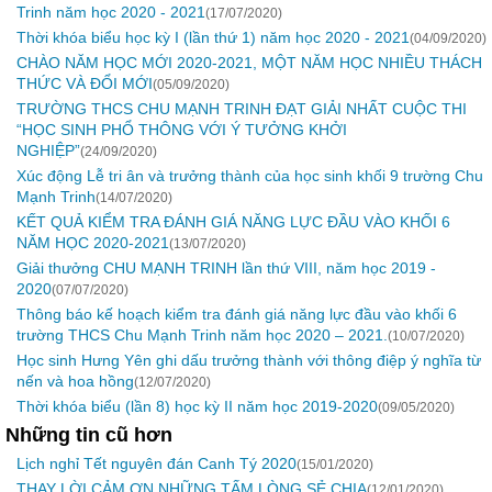
Trinh năm học 2020 - 2021
(17/07/2020)
Thời khóa biểu học kỳ I (lần thứ 1) năm học 2020 - 2021
(04/09/2020)
CHÀO NĂM HỌC MỚI 2020-2021, MỘT NĂM HỌC NHIỀU THÁCH
THỨC VÀ ĐỔI MỚI
(05/09/2020)
TRƯỜNG THCS CHU MẠNH TRINH ĐẠT GIẢI NHẤT CUỘC THI
“HỌC SINH PHỔ THÔNG VỚI Ý TƯỞNG KHỞI
NGHIỆP”
(24/09/2020)
Xúc động Lễ tri ân và trưởng thành của học sinh khối 9 trường Chu
Mạnh Trinh
(14/07/2020)
KẾT QUẢ KIỂM TRA ĐÁNH GIÁ NĂNG LỰC ĐẦU VÀO KHỐI 6
NĂM HỌC 2020-2021
(13/07/2020)
Giải thưởng CHU MẠNH TRINH lần thứ VIII, năm học 2019 -
2020
(07/07/2020)
Thông báo kế hoạch kiểm tra đánh giá năng lực đầu vào khối 6
trường THCS Chu Mạnh Trinh năm học 2020 – 2021.
(10/07/2020)
Học sinh Hưng Yên ghi dấu trưởng thành với thông điệp ý nghĩa từ
nến và hoa hồng
(12/07/2020)
Thời khóa biểu (lần 8) học kỳ II năm học 2019-2020
(09/05/2020)
Những tin cũ hơn
Lịch nghỉ Tết nguyên đán Canh Tý 2020
(15/01/2020)
THAY LỜI CẢM ƠN NHỮNG TẤM LÒNG SẺ CHIA
(12/01/2020)