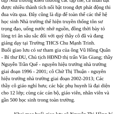
dịp Nhà trường khen thưởng các tập thể, cá nhân đạt
được nhiều thành tích nổi bật trong đợt phát động thi
đua vừa qua. Đây cũng là dịp để toàn thể các thế hệ
học sinh Nhà trường thể hiện truyền thống tôn sư
trọng đạo, uống nước nhớ nguồn, đồng thời bày tỏ
lòng tri ân sâu sắc đối với quý thầy cô đã và đang
giảng dạy tại Trường THCS Chu Mạnh Trinh.
Buổi giao lưu có sư tham gia của ông Vũ Hồng Quân
- Bí thư ĐU, Chủ tịch HĐND thị trấn Văn Giang; thầy
Nguyễn Trần Quế - nguyên hiệu trưởng nhà trường
giai đoạn 1996 - 2001; cô Chử Thị Thuận - nguyên
hiệu trưởng nhà trường giai đoạn 2002-2013; Các
thầy cô giáo nghỉ hưu; các bậc phụ huynh là đại diện
cho 12 lớp; cùng các cán bộ, giáo viên, nhân viên và
gần 500 học sinh trong toàn trường.