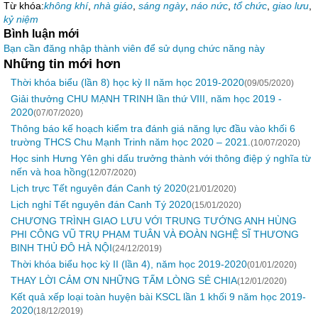
Từ khóa:
không khí
,
nhà giáo
,
sáng ngày
,
náo nức
,
tổ chức
,
giao lưu
,
kỷ niệm
Bình luận mới
Bạn cần đăng nhập thành viên để sử dụng chức năng này
Những tin mới hơn
Thời khóa biểu (lần 8) học kỳ II năm học 2019-2020
(09/05/2020)
Giải thưởng CHU MẠNH TRINH lần thứ VIII, năm học 2019 -
2020
(07/07/2020)
Thông báo kế hoạch kiểm tra đánh giá năng lực đầu vào khối 6
trường THCS Chu Mạnh Trinh năm học 2020 – 2021.
(10/07/2020)
Học sinh Hưng Yên ghi dấu trưởng thành với thông điệp ý nghĩa từ
nến và hoa hồng
(12/07/2020)
Lịch trực Tết nguyên đán Canh tý 2020
(21/01/2020)
Lịch nghỉ Tết nguyên đán Canh Tý 2020
(15/01/2020)
CHƯƠNG TRÌNH GIAO LƯU VỚI TRUNG TƯỚNG ANH HÙNG
PHI CÔNG VŨ TRỤ PHẠM TUÂN VÀ ĐOÀN NGHỆ SĨ THƯƠNG
BINH THỦ ĐÔ HÀ NỘI
(24/12/2019)
Thời khóa biểu học kỳ II (lần 4), năm học 2019-2020
(01/01/2020)
THAY LỜI CẢM ƠN NHỮNG TẤM LÒNG SẺ CHIA
(12/01/2020)
Kết quả xếp loại toàn huyện bài KSCL lần 1 khối 9 năm học 2019-
2020
(18/12/2019)