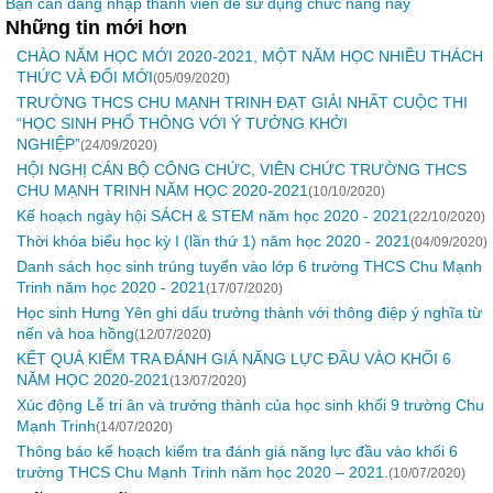
Bạn cần đăng nhập thành viên để sử dụng chức năng này
Những tin mới hơn
CHÀO NĂM HỌC MỚI 2020-2021, MỘT NĂM HỌC NHIỀU THÁCH
THỨC VÀ ĐỔI MỚI
(05/09/2020)
TRƯỜNG THCS CHU MẠNH TRINH ĐẠT GIẢI NHẤT CUỘC THI
“HỌC SINH PHỔ THÔNG VỚI Ý TƯỞNG KHỞI
NGHIỆP”
(24/09/2020)
HỘI NGHỊ CÁN BỘ CÔNG CHỨC, VIÊN CHỨC TRƯỜNG THCS
CHU MẠNH TRINH NĂM HỌC 2020-2021
(10/10/2020)
Kế hoạch ngày hội SÁCH & STEM năm học 2020 - 2021
(22/10/2020)
Thời khóa biểu học kỳ I (lần thứ 1) năm học 2020 - 2021
(04/09/2020)
Danh sách học sinh trúng tuyển vào lớp 6 trường THCS Chu Mạnh
Trinh năm học 2020 - 2021
(17/07/2020)
Học sinh Hưng Yên ghi dấu trưởng thành với thông điệp ý nghĩa từ
nến và hoa hồng
(12/07/2020)
KẾT QUẢ KIỂM TRA ĐÁNH GIÁ NĂNG LỰC ĐẦU VÀO KHỐI 6
NĂM HỌC 2020-2021
(13/07/2020)
Xúc động Lễ tri ân và trưởng thành của học sinh khối 9 trường Chu
Mạnh Trinh
(14/07/2020)
Thông báo kế hoạch kiểm tra đánh giá năng lực đầu vào khối 6
trường THCS Chu Mạnh Trinh năm học 2020 – 2021.
(10/07/2020)