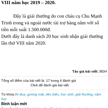
VII
I
năm học 201
9
– 20
20
.
Đây là giải thưởng do con cháu cụ Chu Mạnh
Trinh trong và ngoài nước tài trợ hàng năm với số
tiền mỗi suất 1.500.000đ.
Dưới đây là danh sách 20 học sinh nhận giải thưởng
lần thứ VIII năm 2020.
Tác giả bài viết:
BGH
Tổng số điểm của bài viết là: 17 trong 4 đánh giá
Click để đánh giá bài viết
Từ khóa:
thi đua
,
gương mặt
,
tiêu biểu
,
học sinh
,
giải thưởng
,
năm
học
Bình luận mới