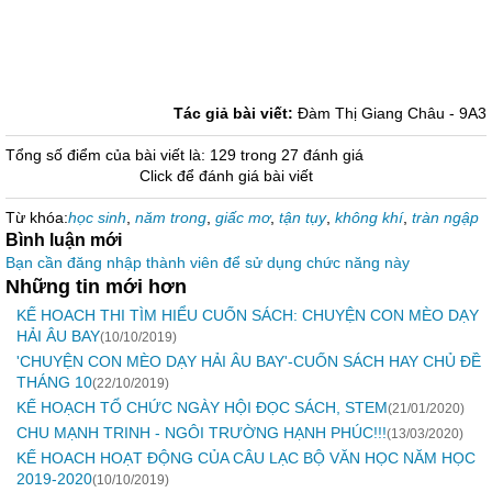
Tác giả bài viết:
Đàm Thị Giang Châu - 9A3
Tổng số điểm của bài viết là: 129 trong 27 đánh giá
Click để đánh giá bài viết
Từ khóa:
học sinh
,
năm trong
,
giấc mơ
,
tận tụy
,
không khí
,
tràn ngập
Bình luận mới
Bạn cần đăng nhập thành viên để sử dụng chức năng này
Những tin mới hơn
KẾ HOACH THI TÌM HIỂU CUỐN SÁCH: CHUYỆN CON MÈO DẠY
HẢI ÂU BAY
(10/10/2019)
'CHUYỆN CON MÈO DẠY HẢI ÂU BAY'-CUỐN SÁCH HAY CHỦ ĐỀ
THÁNG 10
(22/10/2019)
KẾ HOẠCH TỔ CHỨC NGÀY HỘI ĐỌC SÁCH, STEM
(21/01/2020)
CHU MẠNH TRINH - NGÔI TRƯỜNG HẠNH PHÚC!!!
(13/03/2020)
KẾ HOACH HOẠT ĐỘNG CỦA CÂU LẠC BỘ VĂN HỌC NĂM HỌC
2019-2020
(10/10/2019)