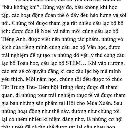
“bầu không khí”. Đúng vậy đó, bầu không khí học
tập, các hoạt động đoàn thể ở đây đều hào hứng và sôi
nổi. Chúng tôi được tham gia rất nhiều câu lạc bộ bổ
ích: được đón lễ Noel và năm mới cùng câu lạc bộ
Tiếng Anh, được viết nên những tác phẩm, những vở
kịch của riêng mình cùng câu lạc bộ Văn học, được
trải nghiệm để tự tạo ra những đồ vật lý thú cùng câu
lạc bộ Toán học, câu lạc bộ STEM… Khi vào trường,
các em sẽ có quyền đăng kí các câu lạc bộ mà mình
yêu thích. Mỗi năm học, chúng tôi đều được tổ chức
Tết Trung Thu- Đêm hội Trăng rằm; được đi tham
quan, đi những tour trải nghiệm thực tế và được tham
gia bán những sản phẩm tại Hội chơ Mùa Xuân. Sau
những hoạt động như thế này, dường như chúng tôi
lại có thêm nhiều kỉ niệm đáng nhớ, là những cơ hội
thật tuyệt để cả tập thể được sát lại gần nhau hơn.