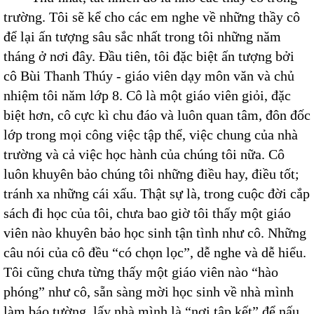
trường. Tôi sẽ kể cho các em nghe về những thầy cô
để lại ấn tượng sâu sắc nhất trong tôi những năm
tháng ở nơi đây. Đầu tiên, tôi đặc biệt ấn tượng bởi
cô Bùi Thanh Thúy - giáo viên dạy môn văn và chủ
nhiệm tôi năm lớp 8. Cô là một giáo viên giỏi, đặc
biệt hơn, cô cực kì chu đáo và luôn quan tâm, đôn đốc
lớp trong mọi công việc tập thể, việc chung của nhà
trường và cả việc học hành của chúng tôi nữa. Cô
luôn khuyên bảo chúng tôi những điều hay, điều tốt;
tránh xa những cái xấu. Thật sự là, trong cuộc đời cắp
sách đi học của tôi, chưa bao giờ tôi thấy một giáo
viên nào khuyên bảo học sinh tận tình như cô. Những
câu nói của cô đều “có chọn lọc”, dễ nghe và dễ hiểu.
Tôi cũng chưa từng thấy một giáo viên nào “hào
phóng” như cô, sẵn sàng mời học sinh về nhà mình
làm báo tường, lấy nhà mình là “nơi tập kết” để nấu