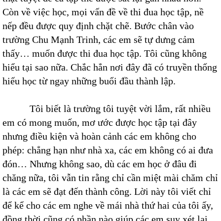
Còn về việc học, mọi vấn đề về thi đua học tập, nề
nếp đều được quy định chặt chẽ. Bước chân vào
trường Chu Mạnh Trinh, các em sẽ tự dưng cảm
thấy… muốn được thi đua học tập. Tôi cũng không
hiểu tại sao nữa. Chắc hẳn nơi đây đã có truyền thống
hiếu học từ ngay những buổi đầu thành lập.
Tôi biết là trường tôi tuyệt vời lắm, rất nhiều
em có mong muốn, mơ ước được học tập tại đây
nhưng điều kiện và hoàn cảnh các em không cho
phép: chẳng hạn như nhà xa, các em không có ai đưa
đón… Nhưng không sao, dù các em học ở đâu đi
chăng nữa, tôi vẫn tin rằng chỉ cần miệt mài chăm chỉ
là các em sẽ đạt đến thành công. Lời này tôi viết chỉ
để kể cho các em nghe về mái nhà thứ hai của tôi ấy,
đồng thời cũng có phần nào giúp các em suy xét lại