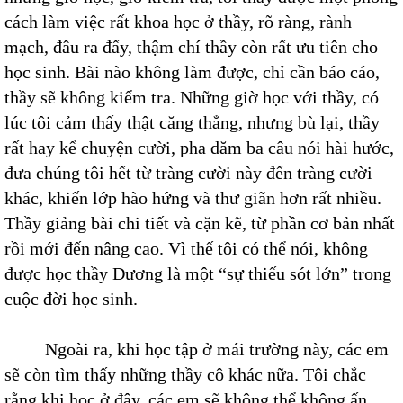
cách làm việc rất khoa học ở thầy, rõ ràng, rành
mạch, đâu ra đấy, thậm chí thầy còn rất ưu tiên cho
học sinh. Bài nào không làm được, chỉ cần báo cáo,
thầy sẽ không kiểm tra. Những giờ học với thầy, có
lúc tôi cảm thấy thật căng thẳng, nhưng bù lại, thầy
rất hay kể chuyện cười, pha dăm ba câu nói hài hước,
đưa chúng tôi hết từ tràng cười này đến tràng cười
khác, khiến lớp hào hứng và thư giãn hơn rất nhiều.
Thầy giảng bài chi tiết và cặn kẽ, từ phần cơ bản nhất
rồi mới đến nâng cao. Vì thế tôi có thể nói, không
được học thầy Dương là một “sự thiếu sót lớn” trong
cuộc đời học sinh.
Ngoài ra, khi học tập ở mái trường này, các em
sẽ còn tìm thấy những thầy cô khác nữa. Tôi chắc
rằng khi học ở đây, các em sẽ không thể không ấn