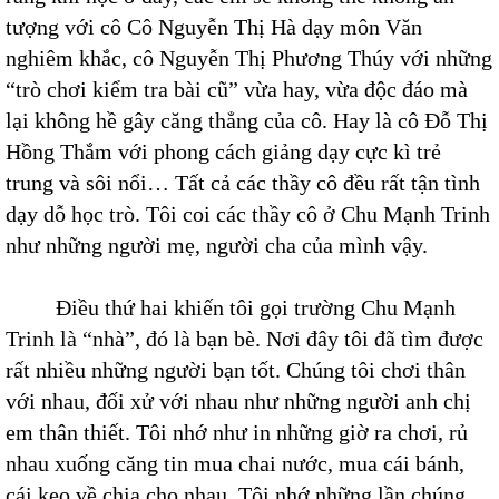
tượng với cô Cô Nguyễn Thị Hà dạy môn Văn
nghiêm khắc, cô Nguyễn Thị Phương Thúy với những
“trò chơi kiểm tra bài cũ” vừa hay, vừa độc đáo mà
lại không hề gây căng thẳng của cô. Hay là cô Đỗ Thị
Hồng Thắm với phong cách giảng dạy cực kì trẻ
trung và sôi nổi… Tất cả các thầy cô đều rất tận tình
dạy dỗ học trò. Tôi coi các thầy cô ở Chu Mạnh Trinh
như những người mẹ, người cha của mình vậy.
Điều thứ hai khiến tôi gọi trường Chu Mạnh
Trinh là “nhà”, đó là bạn bè. Nơi đây tôi đã tìm được
rất nhiều những người bạn tốt. Chúng tôi chơi thân
với nhau, đối xử với nhau như những người anh chị
em thân thiết. Tôi nhớ như in những giờ ra chơi, rủ
nhau xuống căng tin mua chai nước, mua cái bánh,
cái kẹo về chia cho nhau. Tôi nhớ những lần chúng