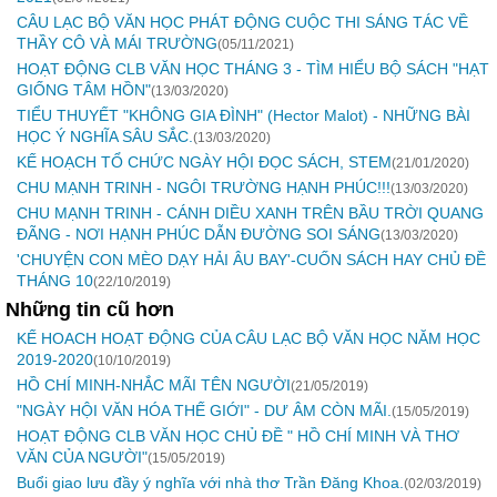
CÂU LẠC BỘ VĂN HỌC PHÁT ĐỘNG CUỘC THI SÁNG TÁC VỀ
THẦY CÔ VÀ MÁI TRƯỜNG
(05/11/2021)
HOẠT ĐỘNG CLB VĂN HỌC THÁNG 3 - TÌM HIỂU BỘ SÁCH "HẠT
GIỐNG TÂM HỒN"
(13/03/2020)
TIỂU THUYẾT "KHÔNG GIA ĐÌNH" (Hector Malot) - NHỮNG BÀI
HỌC Ý NGHĨA SÂU SẮC.
(13/03/2020)
KẾ HOẠCH TỔ CHỨC NGÀY HỘI ĐỌC SÁCH, STEM
(21/01/2020)
CHU MẠNH TRINH - NGÔI TRƯỜNG HẠNH PHÚC!!!
(13/03/2020)
CHU MẠNH TRINH - CÁNH DIỀU XANH TRÊN BẦU TRỜI QUANG
ĐÃNG - NƠI HẠNH PHÚC DẪN ĐƯỜNG SOI SÁNG
(13/03/2020)
'CHUYỆN CON MÈO DẠY HẢI ÂU BAY'-CUỐN SÁCH HAY CHỦ ĐỀ
THÁNG 10
(22/10/2019)
Những tin cũ hơn
KẾ HOACH HOẠT ĐỘNG CỦA CÂU LẠC BỘ VĂN HỌC NĂM HỌC
2019-2020
(10/10/2019)
HỒ CHÍ MINH-NHẮC MÃI TÊN NGƯỜI
(21/05/2019)
"NGÀY HỘI VĂN HÓA THẾ GIỚI" - DƯ ÂM CÒN MÃI.
(15/05/2019)
HOẠT ĐỘNG CLB VĂN HỌC CHỦ ĐỀ " HỒ CHÍ MINH VÀ THƠ
VĂN CỦA NGƯỜI"
(15/05/2019)
Buổi giao lưu đầy ý nghĩa với nhà thơ Trần Đăng Khoa.
(02/03/2019)