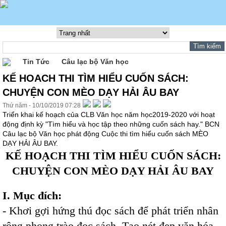
Tin Tức
Câu lạc bộ Văn học
KẾ HOACH THI TÌM HIỂU CUỐN SÁCH:
CHUYỆN CON MÈO DẠY HẢI ÂU BAY
Thứ năm - 10/10/2019 07:28
Triển khai kế hoạch của CLB Văn học năm học2019-2020 với hoạt
động định kỳ "Tìm hiểu và học tập theo những cuốn sách hay." BCN
Câu lạc bộ Văn học phát động Cuộc thi tìm hiểu cuốn sách MÈO
DẠY HẢI ÂU BAY.
KẾ HOẠCH THI TÌM HIỂU CUỐN SÁCH:
CHUYỆN CON MÈO DẠY HẢI ÂU BAY
I. Mục đích:
- Khơi gợi hứng thú đọc sách để phát triển nhân
rộng phong trào đọc sách. Tạo nét đẹp văn hóa