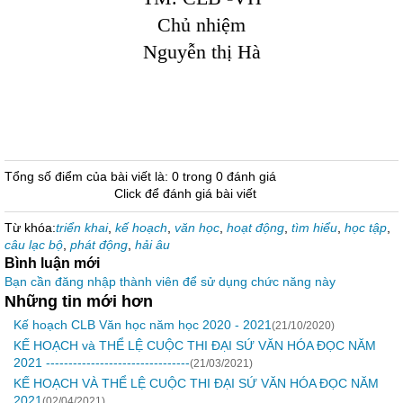
Chủ nhiệm
Nguyễn thị Hà
Tổng số điểm của bài viết là: 0 trong 0 đánh giá
Click để đánh giá bài viết
Từ khóa:
triển khai
,
kế hoạch
,
văn học
,
hoạt động
,
tìm hiểu
,
học tập
,
câu lạc bộ
,
phát động
,
hải âu
Bình luận mới
Bạn cần đăng nhập thành viên để sử dụng chức năng này
Những tin mới hơn
Kế hoạch CLB Văn học năm học 2020 - 2021
(21/10/2020)
KẾ HOẠCH và THỂ LỆ CUỘC THI ĐẠI SỨ VĂN HÓA ĐỌC NĂM
2021 --------------------------------
(21/03/2021)
KẾ HOẠCH VÀ THỂ LỆ CUỘC THI ĐẠI SỨ VĂN HÓA ĐỌC NĂM
2021
(02/04/2021)