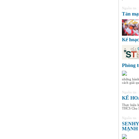
Nguồn tin 
Tản mạn
Kế hoạc
Phòng t
những hành 
cách giải qu
Nguồn tin 
KẾ HOẠ
Thực hiện 
THCS Chu Mạ
Nguồn tin 
SENHY
MẠNH 