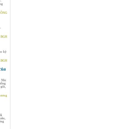
c.
ng
THÔNG
-
- BGH
ọc kỳ
- BGH
của
u Nhi
giống
 gũi,
Lương
đã
 sâu,
ống