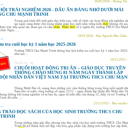
26/01/2026 - Hoàng Thị
:
-/-
HỘI TRẢI NGHIỆM 2026 - DẤU ẤN ĐÁNG NHỚ DƯỚI MÁI
G CHU MẠNH TRINH
Trong quá trình đổi mới giáo dục hiện nay, việc tổ chức các hoạt động trải nghiệm s
tạo ngày càng được chú trọng nhằm giúp học sinh nắm vững kiến
thức
không chỉ qua
ược trực tiếp quan sát, tham gia và cảm
nhận
.
Nhận
thức
rõ ý nghĩa đó, trường THCS Chu Mạn
chức Ngày......
19/01/2026 - Đào Nguyễn Bảo Châu 
:
-/-
ểm tra cuối học kỳ 1 năm học 2025-2026
Trường THCS Chu Mạnh Trinh thông báo lịch kiểm tra cuối học kỳ 1 năm học 2025
như sau:...
26/12/2025 
Nguồn tin :
-/-
CHUỖI HOẠT ĐỘNG TRI ÂN – GIÁO DỤC TRUYỀN
THỐNG CHÀO MỪNG 81 NĂM NGÀY THÀNH LẬP
ĐỘI NHÂN DÂN VIỆT NAM TẠI TRƯỜNG THCS CHU MẠN
Tháng Mười Hai về, mang theo những xúc cảm thiêng liêng trong lòng mỗi người dâ
Nam khi cả nước cùng hướng về ngày 22/12 – ngày thành lập Quân đội Nhân dân Vi
ung không khí trang nghiêm và tự hào ấy, ngay từ tuần đầu của tháng 12, thầy và trò Trường
inh đã triển......
22/12/2025 - Ban truyền 
:
-/-
 TRÀO ĐỌC SÁCH CỦA HỌC SINH TRƯỜNG THCS CHU
TRINH
Trong những năm gần đây, phong trào đọc sách của học sinh trường THCS: Chu Mạ
Trinh đã trở thành một nét đẹp văn hóa, góp phần xây dựng môi trường học tập thân