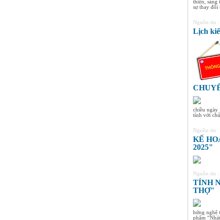
thiện, sáng 
8A3
sự thay đổi t
HS xuất sắc nhất khối 8, điểm
trung bình đạt 9,4
Nguồn tin 
Lịch ki
Nguyễn Thị Ngọc Linh -
Lớp 9A3
HS xuất sắc nhất khối 9, điểm
trung bình đạt 9,5
CHUYỂ
chiều ngày 
tỉnh với chủ 
Nguồn tin 
KẾ HO
2025"
Nguồn tin 
TÍNH 
THỢ"
hứng nghệ t
phẩm “Nhát 