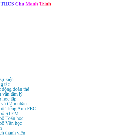
T
H
C
S
C
h
u
M
ạ
n
h
T
r
i
n
h
 sự kiện
g tác
t động đoàn thể
ư vấn tâm lý
n học tập
c và Cảm nhận
 bộ Tiếng Anh FEC
c bộ STEM
 bộ Toán học
 bộ Văn học
n
ch thành viên