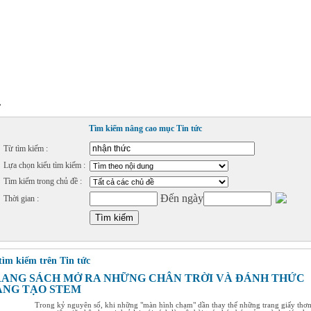
»
Tìm kiếm nâng cao mục Tin tức
Từ tìm kiếm :
Lựa chọn kiểu tìm kiếm :
Tìm kiếm trong chủ đề :
Đến ngày
Thời gian :
tìm kiếm trên Tin tức
RANG SÁCH MỞ RA NHỮNG CHÂN TRỜI VÀ ĐÁNH THỨC
ÁNG TẠO STEM
Trong kỷ nguyên số, khi những "màn hình chạm" dần thay thế những trang giấy thơ