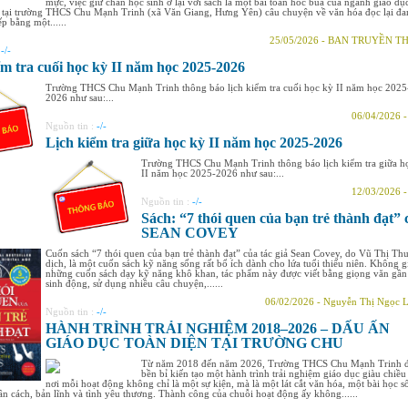
mực, việc giữ chân học sinh ở lại với sách là một bài toán hóc búa của ngành giáo dụ
 tại trường THCS Chu Mạnh Trinh (xã Văn Giang, Hưng Yên) câu chuyện về văn hóa đọc lại đa
ếp bằng một......
25/05/2026 - BAN TRUYỀN 
:
-/-
ểm tra cuối học kỳ II năm học 2025-2026
Trường THCS Chu Mạnh Trinh thông báo lịch kiểm tra cuối học kỳ II năm học 2025
2026 như sau:...
06/04/2026 
Nguồn tin :
-/-
Lịch kiểm tra giữa học kỳ II năm học 2025-2026
Trường THCS Chu Mạnh Trinh thông báo lịch kiểm tra giữa h
II năm học 2025-2026 như sau:...
12/03/2026 
Nguồn tin :
-/-
Sách: “7 thói quen của bạn trẻ thành đạt” 
SEAN COVEY
Cuốn sách “7 thói quen của bạn trẻ thành đạt” của tác giả Sean Covey, do Vũ Thị Th
dịch, là một cuốn sách kỹ năng sống rất bổ ích dành cho lứa tuổi thiếu niên. Không 
những cuốn sách dạy kỹ năng khô khan, tác phẩm này được viết bằng giọng văn gần
sinh động, sử dụng nhiều câu chuyện,......
06/02/2026 - Nguyễn Thị Ngọc 
Nguồn tin :
-/-
HÀNH TRÌNH TRẢI NGHIỆM 2018–2026 – DẤU ẤN
GIÁO DỤC TOÀN DIỆN TẠI TRƯỜNG CHU
Từ năm 2018 đến năm 2026, Trường THCS Chu Mạnh Trinh 
bền bỉ kiến tạo một hành trình trải nghiệm giáo dục giàu chiều
nơi mỗi hoạt động không chỉ là một sự kiện, mà là một lát cắt văn hóa, một bài học s
n cách, bản lĩnh và tình yêu thương. Thành công của chuỗi hoạt động ấy không......