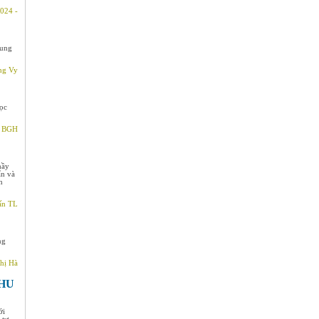
024 -
hung
ng Vy
ọc
- BGH
hầy
ẩn và
n
ấn TL
ng
hị Hà
CHU
ới