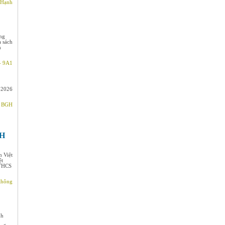
 Hạnh
áng
 sách
h
- 9A1
-2026
- BGH
H
n Việt
ệt
 THCS
thông
nh