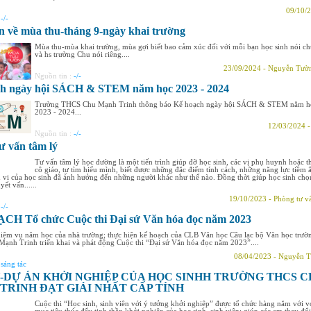
09/10/2
:
-/-
 về mùa thu-tháng 9-ngày khai trường
Mùa thu-mùa khai trường, mùa gợi biết bao cảm xúc đối với mỗi bạn học sinh nói c
và hs trường Chu nói riêng....
23/09/2024 - Nguyễn Tườ
Nguồn tin :
-/-
h ngày hội SÁCH & STEM năm học 2023 - 2024
Trường THCS Chu Mạnh Trinh thông báo Kế hoạch ngày hội SÁCH & STEM năm h
2023 - 2024...
12/03/2024 
Nguồn tin :
-/-
ư vấn tâm lý
Tư vấn tâm lý học đường là một tiến trình giúp đỡ học sinh, các vị phụ huynh hoặc t
cô giáo, tự tìm hiểu mình, biết được những đặc điểm tính cách, những năng lực tiềm 
vi của học sinh đã ảnh hưởng đến những người khác như thế nào. Đồng thời giúp học sinh chọ
yết vấn......
19/10/2023 - Phòng tư v
:
-/-
CH Tổ chức Cuộc thi Đại sứ Văn hóa đọc năm 2023
hiệm vụ năm học của nhà trường; thực hiện kế hoạch của CLB Văn học Câu lạc bộ Văn học trườ
nh Trinh triển khai và phát động Cuộc thi “Đại sứ Văn hóa đọc năm 2023”....
08/04/2023 - Nguyễn T
:
sáng tác
-DỰ ÁN KHỞI NGHIỆP CỦA HỌC SINHH TRƯỜNG THCS 
TRINH ĐẠT GIẢI NHẤT CẤP TỈNH
Cuộc thi “Học sinh, sinh viên với ý tưởng khởi nghiệp” được tổ chức hàng năm với v