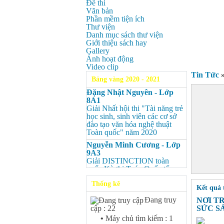
Đề thi
Văn bản
Phần mềm tiện ích
Thư viện
Danh mục sách thư viện
Giới thiệu sách hay
Gallery
Ảnh hoạt động
Video clip
Tin Tức
Bảng vàng 2020 - 2021
Đặng Nhật Nguyên - Lớp
8A1
Giải Nhất hội thi "Tài năng trẻ
học sinh, sinh viên các cơ sở
đào tạo văn hóa nghệ thuật
Toàn quốc" năm 2020
Nguyễn Minh Cương - Lớp
9A3
Giải DISTINCTION toàn
quốc Kỳ thi Toán Quốc tế
Kangaroo – IKMC 2020
Thống kê
Kết quả 
Nguyễn Minh Cương - Lớp
9A3
Đang truy
NƠI T
Giải Ba kỳ thi chọn HSG cấp
SỨC S
cập : 22
tỉnh môn Toán.
•
Máy chủ tìm kiếm : 1