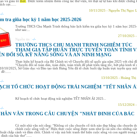
tạo và giàu tri
thức
. Được kiêm nhiệm thêm công tác thư viện, tôi thật sự tự hào khi được chứng 
ích cực......
10/11/2025 - Nguyễn Thị Ngọc 
:
-/-
ểm tra giũa học kỳ 1 năm học 2025-2026
Trường THCS Chu Mạnh Trinh thông báo lịch kiểm tra giũa học kỳ 1 năm học 2025
như sau:...
27/10/2025 
Nguồn tin :
-/-
TRƯỜNG THCS CHU MẠNH TRINH NGHIÊM TÚC
THAM GIA TẬP HUẤN TRỰC TUYẾN TOÀN TỈNH 
N ĐỔI SỐ, KỸ NĂNG SỐNG VÀ AN NINH MẠNG
Thực hiện kế hoạch của Bộ Chính trị về Chuyển đổi số quốc gia năm 2025 với chủ đ
“Chuyển đổi số toàn dân, toàn diện, toàn trình để phát triển tăng tốc, bứt phá kinh tế 
10/10/2025, Sở Giáo dục và Đào tạo tỉnh Hưng Yên đã tổ chức buổi tập huấn trực tuyến quy mô
đề:......
13/10/2025 - Hoàng Thị
:
-/-
ẠCH TỔ CHỨC HOẠT ĐỘNG TRẢI NGHIỆM "TẾT NHÂN Á
Kế hoạch tổ chức hoạt động trải nghiệm TẾT NHÂN ÁI 2025...
15/12/2024 
:
-/-
NHÂN VĂN TRONG CÂU CHUYỆN "NHÁT ĐINH CỦA BÁC
Có một nhà văn nói rằng: “Không có câu chuyện cổ tích nào đẹp bằng câu chuyện d
chính cuộc sống viết ra” Hiện thực cuộc sống được xem như là cái nền cho những c
huật chắp cánh và đâm chồi. Chính vì vậy mà bức tranh thể hiện cuộc sống và con người trong 
đinh của bác thợ”......