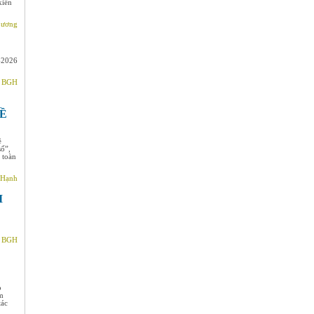
kiến
Lương
-2026
- BGH
VỀ
ề
số”,
 toàn
 Hạnh
I
- BGH
o
ảm
tác