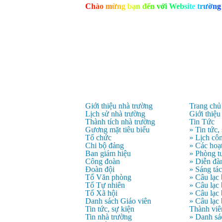
C
h
à
o
m
ừ
n
g
b
ạ
n
đ
ế
n
v
ớ
i
W
e
b
s
i
t
e
t
r
ư
ờ
n
g
Giới thiệu nhà trường
Trang chủ
Lịch sử nhà trường
Giới thiệu
Thành tích nhà trường
Tin Tức
Gương mặt tiêu biểu
» Tin tức,
Tổ chức
» Lịch côn
Chi bộ đảng
» Các hoạ
Ban giám hiệu
» Phòng t
Công đoàn
» Diễn đà
Đoàn đội
» Sáng tá
Tổ Văn phòng
» Câu lạc
Tổ Tự nhiên
» Câu lạ
Tổ Xã hội
» Câu lạc
Danh sách Giáo viên
» Câu lạc
Tin tức, sự kiện
Thành viê
Tin nhà trường
» Danh sá