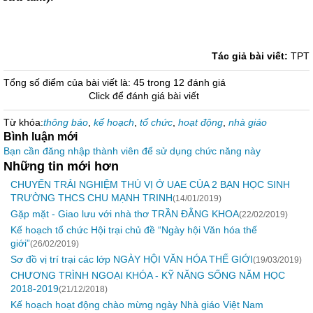
Tác giả bài viết:
TPT
Tổng số điểm của bài viết là: 45 trong 12 đánh giá
Click để đánh giá bài viết
Từ khóa:
thông báo
,
kế hoạch
,
tổ chức
,
hoạt động
,
nhà giáo
Bình luận mới
Bạn cần đăng nhập thành viên để sử dụng chức năng này
Những tin mới hơn
CHUYẾN TRẢI NGHIỆM THÚ VỊ Ở UAE CỦA 2 BẠN HỌC SINH
TRƯỜNG THCS CHU MẠNH TRINH
(14/01/2019)
Gặp mặt - Giao lưu với nhà thơ TRẦN ĐẰNG KHOA
(22/02/2019)
Kế hoạch tổ chức Hội trại chủ đề “Ngày hội Văn hóa thế
giới”
(26/02/2019)
Sơ đồ vị trí trại các lớp NGÀY HỘI VĂN HÓA THẾ GIỚI
(19/03/2019)
CHƯƠNG TRÌNH NGOẠI KHÓA - KỸ NĂNG SỐNG NĂM HỌC
2018-2019
(21/12/2018)
Kế hoạch hoạt động chào mừng ngày Nhà giáo Việt Nam