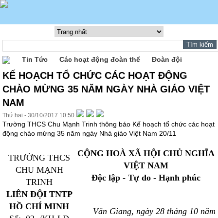
Tin Tức
Các hoạt động đoàn thể
Đoàn đội
KẾ HOẠCH TỔ CHỨC CÁC HOẠT ĐỘNG
CHÀO MỪNG 35 NĂM NGÀY NHÀ GIÁO VIỆT
NAM
Thứ hai - 30/10/2017 10:50
Trường THCS Chu Mạnh Trinh thông báo Kế hoạch tổ chức các hoạt
động chào mừng 35 năm ngày Nhà giáo Việt Nam 20/11
CỘNG HOÀ XÃ HỘI CHỦ NGHĨA
TRƯỜNG THCS
VIỆT NAM
CHU MẠNH
Độc lập - Tự do - Hạnh phúc
TRINH
LIÊN ĐỘI TNTP
HỒ CHÍ MINH
Văn Giang, ngày 28 tháng 10 năm