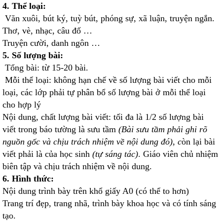
4. Thể loại:
Văn xuôi, bút ký, tuỳ bút, phóng sự, xã luận, truyện ngắn.
Thơ, vè, nhạc, câu đố …
Truyện cười, danh ngôn …
5. Số lượng bài:
Tổng bài: từ 15-20 bài.
Mỗi thể loại: không hạn chế về số lượng bài viết cho mỗi
loại, các lớp phải tự phân bổ số lượng bài ở mỗi thể loại
cho hợp lý
Nội dung, chất lượng bài viết: tối đa là 1/2 số lượng bài
viết trong báo tường là sưu tầm
(Bài sưu tầm phải ghi rõ
nguồn gốc và chịu trách nhiệm về nội dung đó), c
òn lại bài
viết phải là của học sinh
(tự sáng tác)
. Giáo viên chủ nhiệm
biên tập và chịu trách nhiệm về nội dung.
6. Hình thức:
Nội dung trình bày trên khổ giấy A0 (có thể to hơn)
Trang trí đẹp, trang nhã, trình bày khoa học và có tính sáng
tạo.