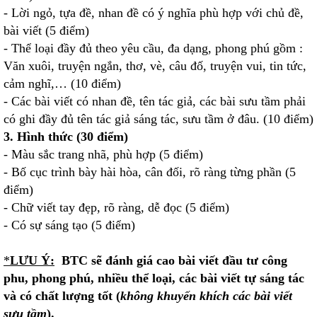
- Lời ngỏ, tựa đề, nhan đề có ý nghĩa phù hợp với chủ đề,
bài viết (5 điểm)
- Thể loại đầy đủ theo yêu cầu, đa dạng, phong phú gồm :
Văn xuôi, truyện ngắn, thơ, vè, câu đố, truyện vui, tin tức,
cảm nghĩ,… (10 điểm)
- Các bài viết có nhan đề, tên tác giả, các bài sưu tầm phải
có ghi đầy đủ tên tác giả sáng tác, sưu tầm ở đâu. (10 điểm)
3. Hình thức (30 điểm)
- Màu sắc trang nhã, phù hợp (5 điểm)
- Bố cục trình bày hài hòa, cân đối, rõ ràng từng phần (5
điểm)
- Chữ viết tay đẹp, rõ ràng, dễ đọc (5 điểm)
- Có sự sáng tạo (5 điểm)
*
LƯU Ý:
BTC sẽ đánh giá cao bài viết đầu tư công
phu, phong phú, nhiều thể loại, các bài viết tự sáng tác
và có chất lượng tốt (
không khuyến khích các bài viết
sưu tầm
).