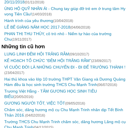
20/11/2018
(01/11/2018)
ỦNG HỘ QUỸ NHÂN ÁI - Chung tay giúp đỡ trẻ em ở trung tâm Hy
vọng Tiên Cầu!
(14/03/2018)
Hành trình của yêu thương
(10/04/2018)
LỄ BẾ GIẢNG NĂM HỌC 2017-2018
(04/06/2018)
PHAN THỊ THU THỦY, cô trò nhỏ - Niểm tự hào của trường
Chu
(19/11/2017)
Những tin cũ hơn
LUNG LINH ĐÊM HỘI TRĂNG RẰM
(09/10/2017)
KẾ HOẠCH TỔ CHỨC “ĐÊM HỘI TRĂNG RẰM”
(23/09/2017)
VÌ CUỘC ĐỜI LÀ NHỮNG CHUYẾN ĐI - ĐI ĐỂ TRƯỞNG THÀNH !
(23/04/2017)
Hai thủ khoa vào lớp 10 trường THPT Văn Giang và Dương Quảng
Hàm đều là học sinh trường THCS Chu Mạnh Trinh
(06/07/2016)
Trương Việt Hằng - TẤM GƯƠNG HỌC SINH TIÊU
BIỂU
(20/05/2016)
GƯƠNG NGƯỜI TỐT, VIỆC TỐT
(09/05/2016)
Chăm sóc, dâng hương mộ cụ Chu Mạnh Trinh nhân dịp Tết Bính
Thân 2016.
(04/02/2016)
Trường THCS Chu Mạnh Trinh chăm sóc, dâng hương Lăng mộ cụ
Chu Mạnh Trinh
(04/12/2015)