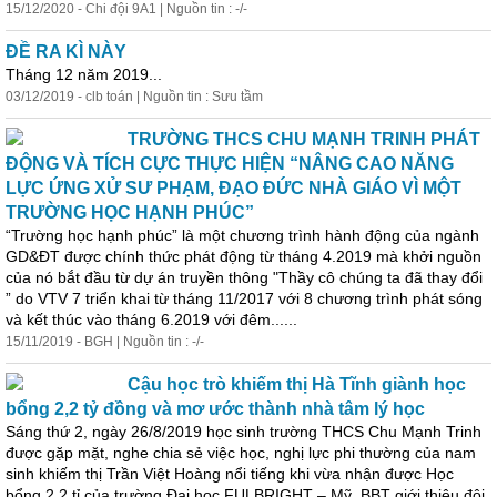
15/12/2020 - Chi đội 9A1 | Nguồn tin : -/-
ĐỀ RA KÌ NÀY
Tháng 12 năm 2019...
03/12/2019 - clb toán | Nguồn tin : Sưu tầm
TRƯỜNG THCS CHU MẠNH TRINH PHÁT
ĐỘNG VÀ TÍCH CỰC THỰC HIỆN “NÂNG CAO NĂNG
LỰC ỨNG XỬ SƯ PHẠM, ĐẠO ĐỨC NHÀ GIÁO VÌ MỘT
TRƯỜNG HỌC HẠNH PHÚC”
“Trường
học
hạnh phúc” là một chương trình hành động của ngành
GD&ĐT được chính thức phát động từ tháng 4.2019 mà khởi nguồn
của nó bắt đầu từ dự án truyền thông "Thầy cô chúng ta đã thay đổi
” do VTV 7 triển khai từ tháng 11/2017 với 8 chương trình phát sóng
và kết thúc vào tháng 6.2019 với đêm......
15/11/2019 - BGH | Nguồn tin : -/-
Cậu
học
trò khiếm thị Hà Tĩnh giành
học
bổng 2,2 tỷ đồng và mơ ước thành nhà tâm lý
học
Sáng thứ 2, ngày 26/8/2019
học
sinh trường THCS Chu Mạnh Trinh
được gặp mặt, nghe chia sẻ việc
học
, nghị lực phi thường của nam
sinh khiếm thị Trần Việt Hoàng nổi tiếng khi vừa nhận được
Học
bổng 2,2 tỉ của trường Đại
học
FULBRIGHT – Mỹ. BBT giới thiệu đôi