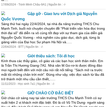
17/09/2024 - Trịnh Minh Châu-9A1 | Nguồn tin : -/-
Gặp gỡ - Giao lưu với Dịch giả Nguyễn
Quốc Vương
Sáng thứ hai ngày 22/4/2024, tại nhà đa năng trường THCS Chu
Mạnh Tinh, buổi nói chuyện chuyên đề “Phát triển văn hóa đọc trong
thời
đại
số” đã diễn ra vô cùng tốt đẹp với sự tham gia của diễn giả
Nguyễn Quốc Vương - nhà nghiên cứu giáo dục, dịch giả, từng là
giảng viên của Đại
học
Sư phạm Hà Nội và......
22/04/2024 - BTT | Nguồn tin : -/-
Giới thiệu sách: Tôi đi
học
Kính thưa các thầy giáo, cô giáo và các bạn
học
sinh thân mến. Em
là Trần Thị Hương Giang-7A1. Nhà văn M.Go-rơ-ki được đông đảo
mọi người biết đến với một câu nói rất nổi tiếng: “Sách mở ra trước
mắt tôi những chân trời mới”. Đúng như vậy, việc đọc sách từ lâu đã
trở thành một nhu cầu cần thiết,......
11/11/2023 -
Học
sinh 7a1 | Nguồn tin : -/-
GIỜ CHÀO CỜ ĐẶC BIỆT
Giờ chào cờ sáng nay tại sân trường THCS Chu Mạnh Trinh có sự
xuất hiện 2 vị khách mời đặc biệt. Đó là cô Vũ Thị Dung- người sáng