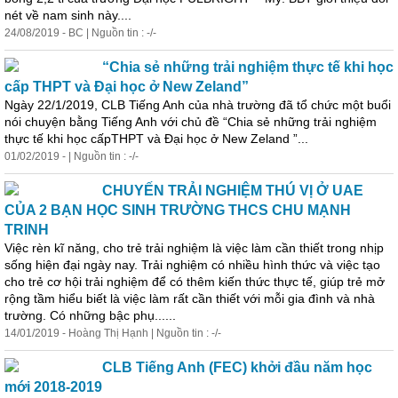
nét về nam sinh này....
24/08/2019 - BC | Nguồn tin : -/-
“Chia sẻ những trải nghiệm thực tế khi
học
cấp THPT và Đại
học
ở New Zeland”
Ngày 22/1/2019, CLB Tiếng Anh của nhà trường đã tổ chức một buổi
nói chuyện bằng Tiếng Anh với chủ đề “Chia sẻ những trải nghiệm
thực tế khi
học
cấpTHPT và Đại
học
ở New Zeland ”...
01/02/2019 - | Nguồn tin : -/-
CHUYẾN TRẢI NGHIỆM THÚ VỊ Ở UAE
CỦA 2 BẠN HỌC SINH TRƯỜNG THCS CHU MẠNH
TRINH
Việc rèn kĩ năng, cho trẻ trải nghiệm là việc làm cần thiết trong nhịp
sống hiện
đại
ngày nay. Trải nghiệm có nhiều hình thức và việc tạo
cho trẻ cơ hội trải nghiệm để có thêm kiến thức thực tế, giúp trẻ mở
rộng tầm hiểu biết là việc làm rất cần thiết với mỗi gia đình và nhà
trường. Có những bậc phụ......
14/01/2019 - Hoàng Thị Hạnh | Nguồn tin : -/-
CLB Tiếng Anh (FEC) khởi đầu năm
học
mới 2018-2019