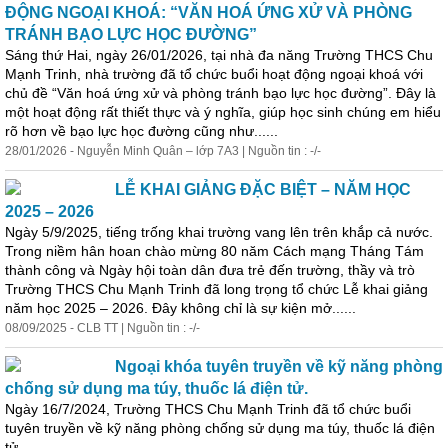
ĐỘNG NGOẠI KHOÁ: “VĂN HOÁ ỨNG XỬ VÀ PHÒNG
TRÁNH BẠO LỰC HỌC ĐƯỜNG”
Sáng thứ Hai, ngày 26/01/2026, tại nhà đa năng Trường THCS Chu
Mạnh Trinh, nhà trường đã tổ chức buổi hoạt động ngoại khoá với
chủ đề “Văn hoá ứng xử và phòng tránh bạo lực
học
đường”. Đây là
một hoạt động rất thiết thực và ý nghĩa, giúp
học
sinh chúng em hiểu
rõ hơn về bạo lực
học
đường cũng như......
28/01/2026 - Nguyễn Minh Quân – lớp 7A3 | Nguồn tin : -/-
LỄ KHAI GIẢNG ĐẶC BIỆT – NĂM HỌC
2025 – 2026
Ngày 5/9/2025, tiếng trống khai trường vang lên trên khắp cả nước.
Trong niềm hân hoan chào mừng 80 năm Cách mạng Tháng Tám
thành công và Ngày hội toàn dân đưa trẻ đến trường, thầy và trò
Trường THCS Chu Mạnh Trinh đã long trọng tổ chức Lễ khai giảng
năm
học
2025 – 2026. Đây không chỉ là sự kiện mở......
08/09/2025 - CLB TT | Nguồn tin : -/-
Ngoại khóa tuyên truyền về kỹ năng phòng
chống sử dụng ma túy, thuốc lá điện tử.
Ngày 16/7/2024, Trường THCS Chu Mạnh Trinh đã tổ chức buổi
tuyên truyền về kỹ năng phòng chống sử dụng ma túy, thuốc lá điện
tử....