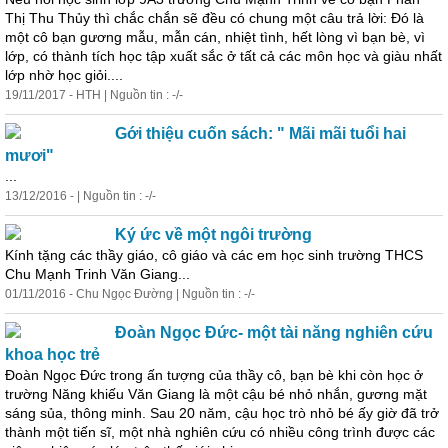
Thị Thu Thủy thì chắc chắn sẽ đều có chung một câu trả lời: Đó là
một cô bạn gương mẫu, mẫn cán, nhiệt tình, hết lòng vì bạn bè, vì
lớp, có thành tích
học
tập xuất sắc ở tất cả các môn
học
và giàu nhất
lớp nhờ
học
giỏi....
19/11/2017 - HTH | Nguồn tin : -/-
Gới thiệu cuốn sách: " Mãi mãi tuổi hai
mươi"
...
13/12/2016 - | Nguồn tin : -/-
Ký ức về một ngôi trường
Kính tặng các thầy giáo, cô giáo và các em
học
sinh trường THCS
Chu Mạnh Trinh Văn Giang...
01/11/2016 - Chu Ngọc Đường | Nguồn tin : -/-
Đoàn Ngọc Đức- một tài năng nghiên cứu
khoa
học
trẻ
Đoàn Ngọc Đức trong ấn tượng của thầy cô, bạn bè khi còn
học
ở
trường Năng khiếu Văn Giang là một cậu bé nhỏ nhắn, gương mặt
sáng sủa, thông minh. Sau 20 năm, cậu
học
trò nhỏ bé ấy giờ đã trở
thành một tiến sĩ, một nhà nghiên cứu có nhiều công trình được các