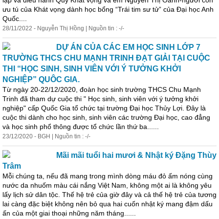
lập và điều hành Quỹ Khát vọng và em Nguyễn Thị Oanh-người con
ưu tú của Khát vọng dành
học
bổng “Trái tim sư tử” của Đại
học
Anh
Quốc....
28/11/2022 - Nguyễn Thị Hồng | Nguồn tin : -/-
DỰ ÁN CỦA CÁC EM HỌC SINH LỚP 7
TRƯỜNG THCS CHU MẠNH TRINH ĐẠT GIẢI TẠI CUỘC
THI “HỌC SINH, SINH VIÊN VỚI Ý TƯỞNG KHỞI
NGHIỆP” QUÔC GIA.
Từ ngày 20-22/12/2020, đoàn
học
sinh trường THCS Chu Mạnh
Trinh đã tham dự cuộc thi "
Học
sinh, sinh viên với ý tưởng khởi
nghiệp" cấp Quốc Gia tổ chức tại trường Đại
học
Thủy Lợi. Đây là
cuộc thi dành cho
học
sinh, sinh viên các trường Đại
học
, cao đẳng
và
học
sinh phổ thông được tổ chức lần thứ ba......
23/12/2020 - BGH | Nguồn tin : -/-
Mãi mãi tuổi hai mươi & Nhật ký Đặng Thùy
Trâm
Mỗi chúng ta, nếu đã mang trong mình dòng máu đỏ ấm nóng cùng
nước da nhuốm màu cái nắng Việt Nam, không một ai là không yêu
lấy lịch sử dân tộc. Thế hệ trẻ của giờ đây và cả thế hệ trẻ của tương
lai càng đặc biệt không nên bỏ qua hai cuốn nhật ký mang đậm dấu
ấn của một giai thoại những năm tháng......