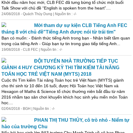
Khởi đầu năm
học
mới, CLB FEC đã tưng bừng tổ chức một buổi
Talk Show với chủ đề “English is spoken from the heart”....
24/08/2018 - Quách Thùy Dung | Nguồn tin : -/-
Mời tham dự sự kiện CLB Tiếng Anh FEC
tháng 8 với chủ đề"Tiếng Anh được nói từ trái tim"
Bạn có muốn: - Đánh thức tiếng Anh trong bạn - Nhận biết tầm quan
trọng của tiếng Anh - Giúp bạn tự tin trong giao tiếp tiếng Anh...
19/08/2018 - CLB FEC | Nguồn tin : -/-
ĐỘI TUYỂN NHÀ TRƯỜNG TIẾP TỤC
GIÀNH 4 HUY CHƯƠNG KỲ THI TÌM KIẾM TÀI NĂNG
TOÁN HỌC TRẺ VIỆT NAM (MYTS) 2018
Cuộc thi Tìm kiếm Tài năng Toán
học
trẻ Việt Nam (MYTS) giành
cho thí sinh từ 10 đến 16 tuổi, được Hội Toán
học
Việt Nam và
Hexagon of Maths & Science tổ chức thường niên bắt đầu từ năm
2016 nhằm tạo sân chơi khuyến khích
học
sinh yêu mến môn Toán
học
....
02/04/2018 - BGH | Nguồn tin : -/-
PHAN THỊ THU THỦY, cô trò nhỏ - Niểm tự
hào của trường Chu
Nếu hỏi
học
sinh lớp 9A3 trường Chu Mạnh Trinh về cô bạn Phan