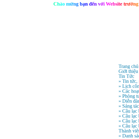
C
h
à
o
m
ừ
n
g
b
ạ
n
đ
ế
n
v
ớ
i
W
e
b
s
i
t
e
t
r
ư
ờ
n
g
Trang chủ
Giới thiệu
Tin Tức
» Tin tức,
» Lịch côn
» Các hoạ
» Phòng t
» Diễn đà
» Sáng tá
» Câu lạc
» Câu lạ
» Câu lạc
» Câu lạc
Thành viê
» Danh sá