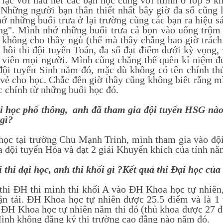
n lạc với hầu hết các bạn học cùng với mình ở lớp 9 k
 Những người bạn thân thiết nhất bây giờ đa số cũng 
ớ những buổi trưa ở lại trường cùng các bạn ra hiệu s
ng". Mình nhớ những buổi trưa cả bọn vào uống trộm 
 không cho thầy ngủ (thế mà thầy chẳng bao giờ trách
 hồi thi đội tuyển Toán, đa số đạt điểm dưới kỳ vọng,
 viên mọi người. Mình cũng chẳng thể quên kỉ niệm 
đội tuyển Sinh năm đó, mặc dù không có tên chính th
 vẻ cho học. Chắc đến giờ thầy cũng không biết rằng 
c chính từ những buổi học đó.
học phổ thông, anh đã tham gia đội tuyển HSG nào 
gì?
 tại trường Chu Mạnh Trinh, mình tham gia vào đội t
a đội tuyển Hóa và đạt 2 giải Khuyến khích của tỉnh nă
thi đại học, anh thi khối gì ?Kết quả thi Đại học của
i ĐH thì mình thi khối A vào ĐH Khoa học tự nhiê
ận tải. ĐH Khoa học tự nhiên được 25.5 điểm và là 1
 ĐH Khoa học tự nhiên năm thi đó (thủ khoa được 27 
ình không đăng ký thi trường cao đẳng nào năm đó.