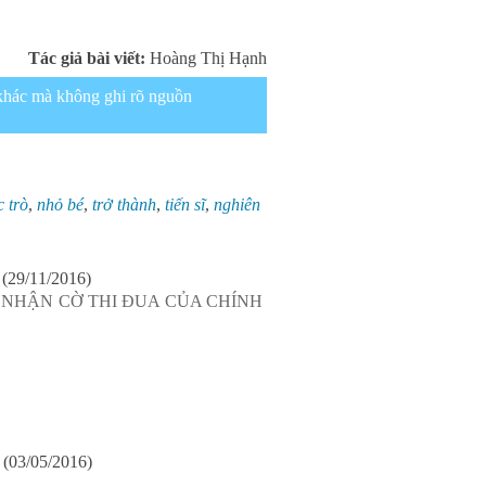
Tác giả bài viết:
Hoàng Thị Hạnh
g khác mà không ghi rõ nguồn
c trò
,
nhỏ bé
,
trở thành
,
tiến sĩ
,
nghiên
(29/11/2016)
 NHẬN CỜ THI ĐUA CỦA CHÍNH
(03/05/2016)