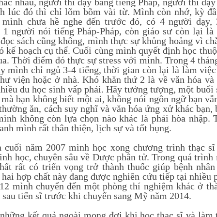
hác nhau, người thì dạy bằng tiếng Pháp, người thì dạ
h lúc đó thì chỉ lõm bõm vài từ. Mình còn nhớ, kỳ đ
mình chưa hề nghe đến trước đó, có 4 người dạy, 
 1 người nói tiếng Pháp-Pháp, còn giáo sư còn lại l
, đọc sách cũng không, mình thực sự khủng hoảng vì ch
ó kế hoạch cụ thể. Cuối cùng mình quyết định học thuộ
qua. Thời điểm đó thực sự stress với mình. Trong 4 thán
y mình chỉ ngủ 3-4 tiếng, thời gian còn lại là làm việ
thư viện hoặc ở nhà. Khó khăn thứ 2 là về văn hóa và 
nhiều du học sinh vấp phải. Hãy tưởng tượng, một buổi
 mà bạn không biết một ai, không nói ngôn ngữ bạn vẫ
thường ăn, cách suy nghĩ và văn hóa ứng xử khác bạn, 
mình không còn lựa chọn nào khác là phải hòa nhập.
nh mình rất thân thiện, lịch sự và tốt bụng.
i năm 2007 mình học xong chương trình thạc sĩ và
inh học, chuyên sâu về Dược phân tử. Trong quá trình 
hất rất có triển vọng trở thành thuốc giúp bệnh nhâ
 hai hợp chất này đang được nghiên cứu tiếp tại nhiều 
2 mình chuyển đến một phòng thí nghiệm khác ở thà
p sau tiến sĩ trước khi chuyển sang Mỹ năm 2014.
ng kết quả ngoài mong đợi khi học thạc sĩ và làm ti