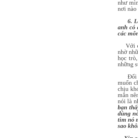
như mìn
nơi nào
6. Là 
anh có 
các môn
Với các
nhờ nhữ
học trò
những s
Đối với
muốn ch
chịu kh
mắn nên
nói là 
bạn thấ
dùng nó
tìm nó 
sao khô