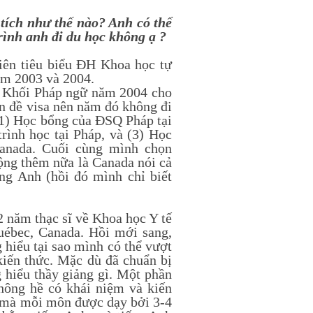
ích như thế nào? Anh có thể
ình anh đi du học không ạ ?
ên tiêu biểu ĐH Khoa học tự
m 2003 và 2004.
a Khối Pháp ngữ năm 2004 cho
n đề visa nên năm đó không đi
1) Học bổng của ĐSQ Pháp tại
ình học tại Pháp, và (3) Học
Canada. Cuối cùng mình chọn
ộng thêm nữa là Canada nói cả
ng Anh (hồi đó mình chỉ biết
năm thạc sĩ về Khoa học Y tế
uébec, Canada. Hồi mới sang,
 hiểu tại sao mình có thể vượt
kiến thức. Mặc dù đã chuẩn bị
g hiểu thầy giảng gì. Một phần
hông hề có khái niệm và kiến
c mà mỗi môn được dạy bởi 3-4