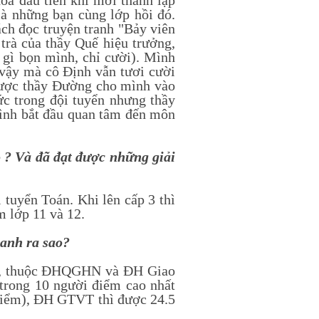
hóa đầu tiên khi mới thành lập
là những bạn cùng lớp hồi đó.
ách đọc truyện tranh "Bảy viên
trà của thầy Quế hiệu trưởng,
 gì bọn mình, chỉ cười). Mình
 vậy mà cô Định vẫn tươi cười
được thầy Đường cho mình vào
ức trong đội tuyển nhưng thầy
mình bắt đầu quan tâm đến môn
? Và đã đạt được những giải
uyển Toán. Khi lên cấp 3 thì
m lớp 11 và 12.
 anh ra sao?
n, thuộc ĐHQGHN và ĐH Giao
 trong 10 người điểm cao nhất
điểm), ĐH GTVT thì được 24.5