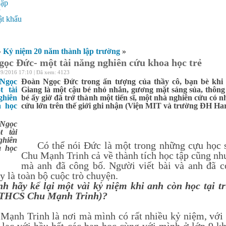
hập
ý
t khẩu
»
Kỷ niệm 20 năm thành lập trường
»
ọc Đức- một tài năng nghiên cứu khoa học trẻ
09/2016 17:10 | Đã xem: 4123
Đoàn Ngọc Đức trong ấn tượng của thầy cô, bạn bè khi
Giang là một cậu bé nhỏ nhắn, gương mặt sáng sủa, thông
bé ấy giờ đã trở thành một tiến sĩ, một nhà nghiên cứu có n
cứu lớn trên thế giới ghi nhận (Viện MIT và trường ĐH Ha
Ngọc
t tài
hiên
Có thể nói Đức là một trong những cựu học si
a học
Chu Mạnh Trinh cả về thành tích học tập cũng nh
mà anh đã công bố. Người viết bài và anh đã có
y là toàn bộ cuộc trò chuyện.
hãy kể lại một vài kỷ niệm khi anh còn học tại t
à THCS Chu Mạnh Trinh)?
h Trinh là nơi mà mình có rất nhiều kỷ niệm, với b