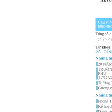
Xin cám
Chú ý: V
http://t
Tổng số đi
Từ khóa
cứu
,
thế g
Những ti
20 NĂ
TRƯỜN
PHỦ
(17/11/2
Trường 
Gương mặ
Những ti
Phòng T
Kế hoạc
Danh sá