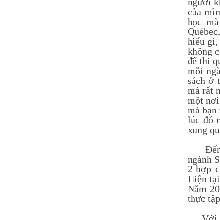
người k
Nguyễn Thị Ngọc Linh -
của mìn
Lớp 9A3
học mà 
HS xuất sắc nhất khối 9, điểm
Québec,
trung bình đạt 9,5
hiểu gì
không c
để thi 
mỗi ngà
sách ở 
mà rất 
một nơi
mà bạn 
lúc đó 
xung qua
Đến cuố
ngành S
2 hợp c
Hiện tại
Năm 201
thực tậ
Với nhữ