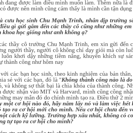
h đang được làm điều mình muốn làm. Thêm nữa là đi
 có được nên mình cũng cảm thấy là mình cần tận dụng 
cưu học sinh Chu Mạnh Trinh, nhân dịp trường sắp
điều gì gửi gắm đến các thầy cô cũng như những em
 khoa học giống như anh không ạ?
 thầy cô trường Chu Mạnh Trinh, em xin gửi đến các
ng người thầy, người cô không chỉ dạy giỏi mà còn luô
, luôn khơi dậy những tiềm năng, khuyến khích sự s
ự thành công như hôm nay
 các bạn học sinh, theo kinh nghiệm của bản thân,
ia sẻ với các bạn, đó là "
Không thành công nào là d
ó, và không sợ thất bại là chìa khóa của thành công. 
 được nhận vào MIT và Harvard, mình cũng công nhậ
những may mắn đó do chính mình tạo ra. Điều thứ 2 mì
y một cơ hội nào đó, hãy nắm lấy nó và làm việc hết 
 tạo ra cơ hội mới cho mình. Nếu cơ hội chưa đến vớ
một cách kỹ lưỡng. Trường hợp xấu nhất, không có cơ h
ng tự tạo ra cơ hội cho mình?