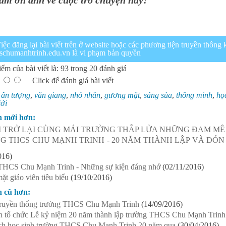
 ơn anh về cuộc trò chuyện này!
iệc đăng lại bài viết trên ở website hoặc các phương tiện truyền thôn
hcschumanhtrinh.edu.vn là vi phạm bản quyền
ểm của bài viết là: 93 trong 20 đánh giá
Click để đánh giá bài viết
:
ấn tượng
,
văn giang
,
nhỏ nhắn
,
gương mặt
,
sáng sủa
,
thông minh
,
họ
iới
n mới hơn:
M TRỞ LẠI CÙNG MÁI TRƯỜNG THẮP LỬA NHỮNG ĐAM MÊ
G THCS CHU MẠNH TRINH - 20 NĂM THÀNH LẬP VÀ ĐÓN
016)
THCS Chu Mạnh Trinh - Những sự kiện đáng nhớ
(02/11/2016)
t giáo viên tiêu biểu
(19/10/2016)
n cũ hơn:
ruyền thống trường THCS Chu Mạnh Trinh
(14/09/2016)
h tổ chức Lễ kỷ niệm 20 năm thành lập trường THCS Chu Mạnh Trinh
ch học sinh trường THCS Chu Mạnh Trinh 20 năm qua
(30/04/2016)