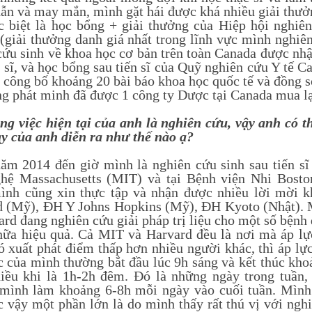
ẫn và may mắn, mình gặt hái được khá nhiều giải thưởn
c biệt là học bổng + giải thưởng của Hiệp hội nghiê
(giải thưởng danh giá nhất trong lĩnh vực mình nghiên
cứu sinh về khoa học cơ bản trên toàn Canada được nhậ
n sĩ, và học bổng sau tiến sĩ của Quỹ nghiên cứu Y tế 
 công bố khoảng 20 bài báo khoa học quốc tế và đồng s
ng phát minh đã được 1 công ty Dược tại Canada mua lại
 việc hiện tại của anh là nghiên cứu, vậy anh có thể
y của anh diễn ra như thế nào ạ?
2014 đến giờ mình là nghiên cứu sinh sau tiến sĩ 
hệ Massachusetts (MIT) và tại Bệnh viện Nhi Bost
ình cũng xin thực tập và nhận được nhiều lời mời 
d (Mỹ), ĐH Y Johns Hopkins (Mỹ), ĐH Kyoto (Nhật).
ard đang nghiên cứu giải pháp trị liệu cho một số bệnh 
hữa hiệu quả. Cả MIT và Harvard đều là nơi mà áp lự
ó xuất phát điểm thấp hơn nhiều người khác, thì áp lự
c của mình thường bắt đầu lúc 9h sáng và kết thúc khoả
iều khi là 1h-2h đêm. Đó là những ngày trong tuần, 
mình làm khoảng 6-8h mỗi ngày vào cuối tuần. Mình
c vậy một phần lớn là do mình thấy rất thú vị với ngh