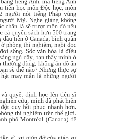
y bằng tiếng Anh, mà tiếng Anh
ầu tiên học môn Độc học, môn
2 người nói tiếng Pháp vùng
à người Mỹ. Nghe giảng không
ắc chắn là sẽ trượt môn đó nếu
c cả quyển sách hơn 500 trang
g đầu tiên ở Canada, bình quân
c ở phòng thí nghiệm, ngồi đọc
đời sống. Sốc văn hóa là điều
 sáng ngủ dậy, bạn thấy mình ở
n thường dùng, không ăn đồ ăn
bạn sẽ thế nào? Nhưng thực sự
 Thật may mắn là những người
 quyết định học lên tiến sĩ
nghiên cứu, mình đã phát hiện
n đột quỵ hồi phục nhanh hơn.
phòng thí nghiệm trên thế giới.
nh phố Montréal (Canada) để
ễn sĩ, sự giúp đỡ của giáo sư