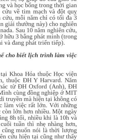
g và học bổng trong thời gian
n cứu về tim mạch và đột quỵ
 cứu, mỗi năm chỉ có tối đa 3
n giải thưởng này) cho nghiên
Canada. Sau 10 năm nghiên cứu,
ở hữu 3 bằng phát minh (trong
 và đang phát triển tiếp).
 cho biết lịch trình làm việc
tại Khoa Hóa thuộc Học viện
on, thuộc ĐH Y Harvard. Năm
khác từ ĐH Oxford (Anh), ĐH
 Mình cùng đồng nghiệp ở MIT
di truyền mà hiện tại không có
c làm việc rất lớn. Với những
c còn lớn hơn nhiều. Một ngày
ng 8h tối, nhiều khi là 10h và
cuối tuần thì nhẹ nhàng hơn,
 cũng muốn nói là thời lượng
iên cứu hiện tại cũng như thấy