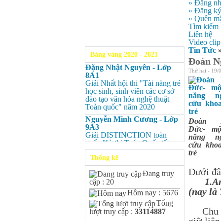
» Đăng n
» Đăng k
» Quên mậ
Tìm kiếm
Liên hệ
Video clip
Tin Tức
Bảng vàng 2020 - 2021
Đoàn Ng
Đặng Nhật Nguyên - Lớp
Thứ hai - 19/
8A1
Giải Nhất hội thi "Tài năng trẻ
học sinh, sinh viên các cơ sở
đào tạo văn hóa nghệ thuật
Toàn quốc" năm 2020
Nguyễn Minh Cương - Lớp
Đoàn 
9A3
Đức- mộ
Giải DISTINCTION toàn
năng ng
quốc Kỳ thi Toán Quốc tế
cứu kho
Kangaroo – IKMC 2020
trẻ
Thống kê
Nguyễn Minh Cương - Lớp
Dưới đâ
9A3
Đang truy
Giải Ba kỳ thi chọn HSG cấp
1.Anh 
cập : 20
tỉnh môn Toán.
(nay l
Hôm nay : 5676
Bùi Quang Minh - Lớp 9A3
Tổng
Giải DISTINCTION Toàn
Chu Mạn
lượt truy cập :
33114887
quốc Kỳ thi Toán Quốc tế