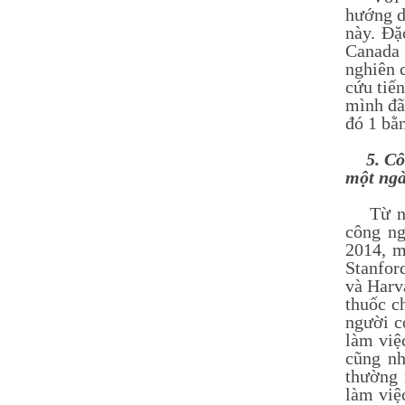
hướng d
này. Đặ
Canada 
nghiên 
cứu tiế
mình đã
đó 1 bằ
5. Công
một ngà
Từ năm 
công ng
2014, m
Stanfor
và Harv
thuốc c
người c
làm việ
cũng nh
thường 
làm việ