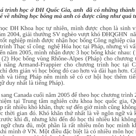
trình học ở ĐH Quốc Gia, anh đã có những thành t
hể về những học bổng mà anh có được cũng như quá tr
 ĐH Khoa học tự nhiên, mình được chọn là sinh vi
ăm 2004, giải thưởng SV nghèo vượt khó ĐHQGHN nă
 tốt nghiệp mình được nhận học bổng Công nghiệp củ
trình Thạc sĩ công nghệ Hóa học tại Pháp, nhưng vì vấ
ến năm 2005, mình nhận được 3 học bổng khác nhau: (
 (2) Học bổng vùng Rhône-Alpes (Pháp) cho chương tr
i năng Armand-Frappier cho chương trình học tại 
chỉ đơn giản vì học bổng đó cao hơn và dài hạn hơn. C
nh và tiếng Pháp nên mình sẽ có cơ hội học thêm tiế
ữ duy nhất là tiếng Pháp).
ng Canada cuối năm 2005 để theo học chương trình 2 
hiệm tại Trung tâm nghiên cứu khoa học quốc gia, Q
p rất nhiều khó khăn, thực sự đến giờ mình cũng không
c thời gian đó. Khó khăn thứ nhất là về ngôn ngữ và 
 trước khi đi, nhưng khi đến đó học thì nhiều khi khôn
 ngữ chưa đủ, một phần là rất nhiều môn học mình k
 khi mình ở VN. Một điều đặc biệt là có nhiều môn họ