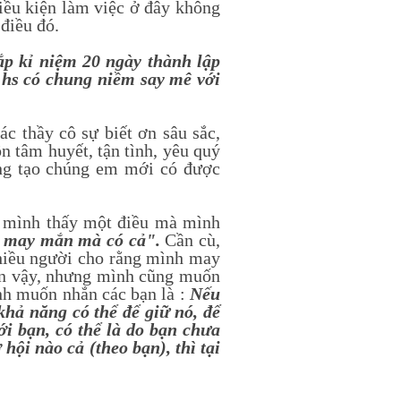
ều kiện làm việc ở đây không
điều đó.
 kỉ niệm 20 ngày thành lập
 hs có chung niềm say mê với
 thầy cô sự biết ơn sâu sắc,
n tâm huyết, tận tình, yêu quý
áng tạo chúng em mới có được
 mình thấy một điều mà mình
o may mắn mà có cả".
Cần cù,
Nhiều người cho rằng mình may
n vậy, nhưng mình cũng muốn
nh muốn nhắn các bạn là :
Nếu
khả năng có thể để giữ nó, để
i bạn, có thể là do bạn chưa
ội nào cả (theo bạn), thì tại