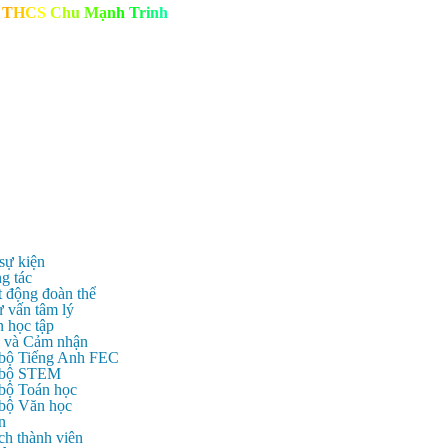
T
H
C
S
C
h
u
M
ạ
n
h
T
r
i
n
h
 sự kiện
g tác
t động đoàn thể
ư vấn tâm lý
n học tập
c và Cảm nhận
 bộ Tiếng Anh FEC
c bộ STEM
 bộ Toán học
 bộ Văn học
n
ch thành viên