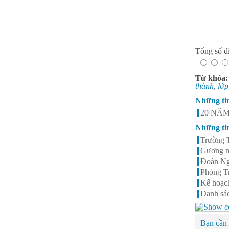
Tổng số đi
Từ khóa
thành
,
lớp
Những ti
20 NĂ
Những ti
Trường 
Gương mặ
Đoàn Ngọ
Phòng T
Kế hoạc
Danh sá
Bạn cần 