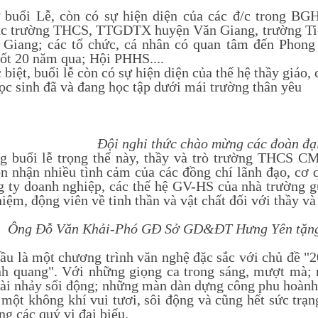
 buổi Lễ, còn có sự hiện diện của các đ/c trong 
c trường THCS, TTGDTX huyện Văn Giang, trường Tiể
Giang; các tổ chức, cá nhân có quan tâm đến Phong 
uốt 20 năm qua; Hội PHHS....
 biệt, buổi lễ còn có sự hiện diện của thế hệ thầy giáo,
học sinh đã và đang học tập dưới mái trường thân yêu
Đội nghi thức chào mừng các đoàn đạ
uổi lễ trọng thể này, thầy và trò trường THCS CM
n nhận nhiều tình cảm của các đồng chí lãnh đạo, cơ q
g ty doanh nghiệp, các thế hệ GV-HS của nhà trường g
iệm, động viên về tinh thần và vật chất đối với thầy và
Ông Đỗ Văn Khải-Phó GĐ Sở GD&ĐT Hưng Yên tặng 
là một chương trình văn nghệ đặc sắc với chủ đề "2
nh quang". Với những giọng ca trong sáng, mượt mà;
ài nhảy sổi động; những màn dàn dựng công phu hoành
 một không khí vui tươi, sôi động và cũng hết sức trạn
ng các quý vị đại biểu.