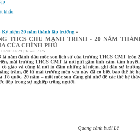
hập
ý
t khẩu
»
Kỷ niệm 20 năm thành lập trường
»
G THCS CHU MẠNH TRINH - 20 NĂM THÀN
UA CỦA CHÍNH PHỦ
/11/2016 06:29 | Đã xem: 3125
 là năm đánh dấu mốc son lịch sử của trường THCS CMT tròn 20
riển, mái trường THCS CMT là nơi gửi gắm tình cảm, tâm huyết, t
, cô giáo và cũng là nơi in đậm những kỉ niệm, ghi dấu sự trưởn
hăng trầm, để từ mái trường mến yêu này đã có biết bao thế hệ h
 Tổ quốc. 20 năm – một mốc son đáng ghi nhớ để các thế hệ thầy
ớc tiếp trong sự nghiệp trồng người.
Quang cảnh buổi Lễ