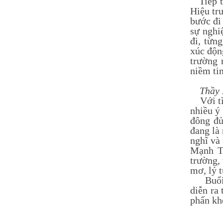
Tiếp th
Hiệu tr
bước đi
sự nghi
đi, từn
xúc động
trường 
niềm tin
Thầy 
Với tìn
nhiều ý
đông đủ
đang là
nghĩ và
Mạnh Tr
trường,
mơ, lý 
Buổi lễ
diễn ra
phấn kh