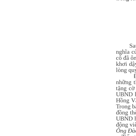
Nguyễn Thị Ngọc Linh -
Lớp 9A3
HS xuất sắc nhất khối 9, điểm
trung bình đạt 9,5
Sau phầ
nghĩa c
cô đã ô
khơi dậ
lòng qu
Để ghi
những t
tặng cờ
UBND hu
Hồng Vậ
Trong b
đồng th
UBND hu
động vi
Ông Đào