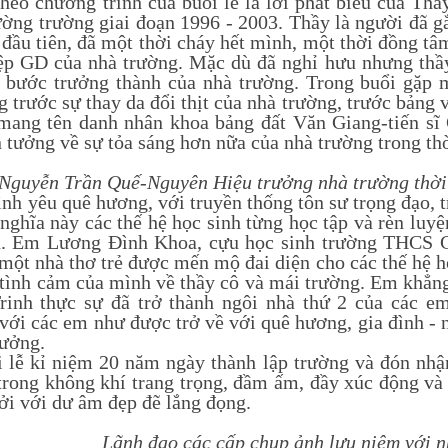
eo chương trình của buổi lễ là lời phát biểu của T
ường trường giai đoạn 1996 - 2003. Thầy là người đã g
 đầu tiên, đã một thời cháy hết mình, một thời đồng tâm
ệp GD của nhà trường. Mặc dù đã nghỉ hưu nhưng thầy
g bước trưởng thành của nhà trường. Trong buổi gặp 
 trước sự thay da đổi thịt của nhà trường, trước bảng 
mang tên danh nhân khoa bảng đất Văn Giang-tiến sĩ
 tưởng về sự tỏa sáng hơn nữa của nhà trường trong thờ
Nguyễn Trần Quế-Nguyên Hiệu trưởng nhà trường thời k
h yêu quê hương, với truyền thống tôn sư trọng đạo, tr
 nghĩa này các thế hệ học sinh từng học tập và rèn lu
. Em Lương Đình Khoa, cựu học sinh trường THCS 
 một nhà thơ trẻ được mến mộ đai diện cho các thế hệ 
 tình cảm của mình về thầy cô và mái trường. Em khẳ
inh thực sự đã trở thành ngôi nhà thứ 2 của các e
 với các em như được trở về với quê hương, gia đình -
tưởng.
 kỉ niệm 20 năm ngày thành lập trường và đón nhận
 trong không khí trang trọng, đầm ấm, đầy xúc động và
ởi với dư âm đẹp đẽ lắng đọng.
Lãnh đạo các cấp chụp ảnh lưu niệm với 