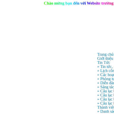
C
h
à
o
m
ừ
n
g
b
ạ
n
đ
ế
n
v
ớ
i
W
e
b
s
i
t
e
t
r
ư
ờ
n
g
Trang chủ
Giới thiệu
Tin Tức
» Tin tức,
» Lịch côn
» Các hoạ
» Phòng t
» Diễn đà
» Sáng tá
» Câu lạc
» Câu lạ
» Câu lạc
» Câu lạc
Thành viê
» Danh sá