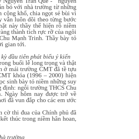
hầy Nguyễn Trần Quế - nguyên
ắn bó với nhà trường từ những
 cộng khổ, chia ngọt sẻ bùi vì
 vẫn luôn dõi theo từng bước
mặt này thầy thể hiện rõ niềm
vàng thành tích rực rỡ của ngôi
 Chu Mạnh Trinh. Thầy bày tỏ
i gian tới.
ỳ đầu tiên phát biểu ý kiến
ong buổi lễ long trọng và thật
yện ở mái trường CMT đã tề tựu
CMT khóa (1996 – 2000) hiện
học sinh bày tỏ niềm những suy
ng định: ngôi trường THCS Chu
m. Ngày hôm nay được trở về
 nơi đã vun đắp cho các em ước
 cờ thi đua của Chính phủ đã
 kết thúc trong niềm hân hoan,
nhà trường