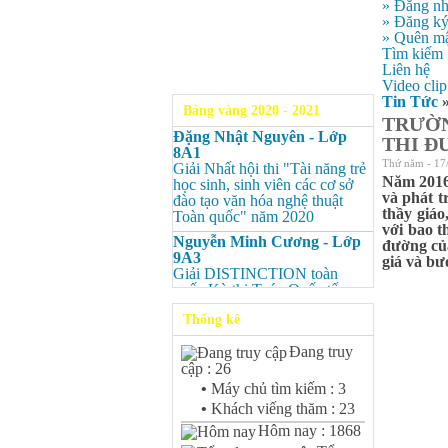
» Đăng n
» Đăng k
» Quên mậ
Tìm kiếm
Liên hệ
Video clip
Tin Tức
Bảng vàng 2020 - 2021
TRƯỜN
Đặng Nhật Nguyên - Lớp
THI Đ
8A1
Thứ năm - 17
Giải Nhất hội thi "Tài năng trẻ
Năm 2016
học sinh, sinh viên các cơ sở
và phát t
đào tạo văn hóa nghệ thuật
thầy giáo
Toàn quốc" năm 2020
với bao t
Nguyễn Minh Cương - Lớp
đường của
9A3
giá và bư
Giải DISTINCTION toàn
quốc Kỳ thi Toán Quốc tế
Kangaroo – IKMC 2020
Thống kê
Nguyễn Minh Cương - Lớp
9A3
Đang truy
Giải Ba kỳ thi chọn HSG cấp
cập : 26
tỉnh môn Toán.
•
Máy chủ tìm kiếm : 3
Bùi Quang Minh - Lớp 9A3
•
Khách viếng thăm : 23
Giải DISTINCTION Toàn
Hôm nay : 1868
quốc Kỳ thi Toán Quốc tế