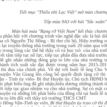
Tiết mục "Thiếu nhi Lạc Việt" mở màn chương
Tốp múa 9A3 với bài "Sắc xuân"
Màn hát múa "Rạng rỡ Việt Nam" kết thúc chươn
n hội với chương trình văn nghệ đặc sắc là bài diễn
ủa cô Nguyễn Thị Hồng - Bí thư chi bộ, Hiệu trưởng n
n lại truyền thống nhà trường trong suốt 20 năm qua vớ
y trong lòng các thế hệ thầy cô và học trò của nhà tr
yết tâm tiếp tục nỗ lực, tiếp tục phấn đấu đưa nhà trư
 nhận những đóng góp to lớn của nhà trường tron
hành tích xuất sắc đạt được trong năm học 2015-20
 thi đua của chính phủ. Về dự với buổi lễ ông Chu
yện Văn Giang lên công bố quyết định tặng cờ thi
n - Tỉnh ủy viên- Bí thư Huyện ủy, Chủ tịch HĐND hu
ài phát biểu ông đã ghi nhận,biểu dương những thành t
ời tiếp tục giao nhiệm vụ cho nhà trường. Sự có mặt
yện và những lời phát biểu của đồng chí tại buổi lễ t
ên to lớn đối với thầy trò trường THCS CMT
 Hồng Vận-Tỉnh ủy viên, Bí thư Huyện ủy trao cờ thi 