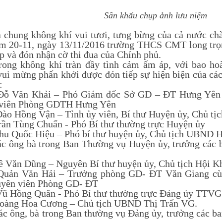
Sân khấu chụp ảnh lưu niệm
ng không khí vui tươi, tưng bừng của cả nước chà
m 20-11, ngày 13/11/2016 trường THCS CMT long trọ
ập và đón nhận cờ thi đua của Chính phủ.
không khí tràn đầy tình cảm ấm áp, với bao hoài 
vui mừng phấn khởi được đón tiếp sự hiện biện của các
:
Đỗ Văn Khải – Phó Giám đốc Sở GD – ĐT Hưng Yên cù
 viên Phòng GDTH Hưng Yên
Đào Hồng Vận – Tỉnh ủy viên, Bí thư Huyện ủy, Chủ 
 Trần Tùng Chuẩn - Phó Bí thư thường tr
hu Quốc Hiệu – Phó bí thư huyện ủy, Chủ tịch UBND
ông bà trong Ban Thường vụ Huyện ủy, trưởng các b
ê Văn Dũng – Nguyên Bí thư huyện ủy, Chủ tịch Hội K
Quản Văn Hải – Trưởng phòng GD- ĐT Văn Giang cùn
uyên viên Phòng GD- ĐT
Vũ Hồng Quân - Phó Bí thư thường trực Đảng ủy TTVG
oàng Hoa Cương – Chủ tịch UBND Thị Trấn VG.
ông, bà trong Ban thường vụ Đảng ủy, trưởng các ban