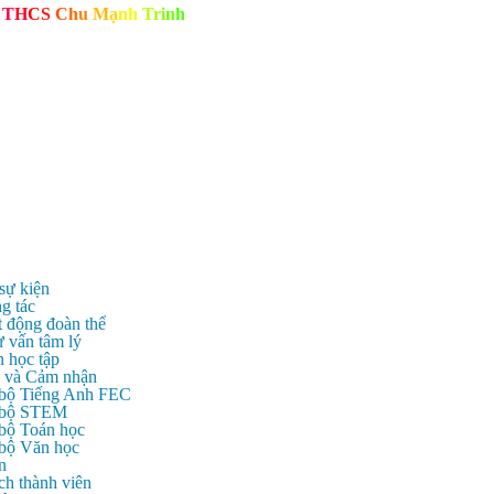
T
H
C
S
C
h
u
M
ạ
n
h
T
r
i
n
h
 sự kiện
g tác
t động đoàn thể
ư vấn tâm lý
n học tập
c và Cảm nhận
 bộ Tiếng Anh FEC
c bộ STEM
 bộ Toán học
 bộ Văn học
n
ch thành viên