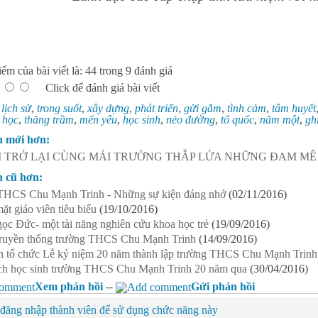
ểm của bài viết là: 44 trong 9 đánh giá
Click để đánh giá bài viết
:
lịch sử
,
trong suốt
,
xây dựng
,
phát triển
,
gửi gắm
,
tình cảm
,
tâm huyết
 học
,
thăng trầm
,
mến yêu
,
học sinh
,
nẻo đường
,
tổ quốc
,
năm một
,
gh
n mới hơn:
M TRỞ LẠI CÙNG MÁI TRƯỜNG THẮP LỬA NHỮNG ĐAM MÊ
n cũ hơn:
THCS Chu Mạnh Trinh - Những sự kiện đáng nhớ
(02/11/2016)
t giáo viên tiêu biểu
(19/10/2016)
c Đức- một tài năng nghiên cứu khoa học trẻ
(19/09/2016)
ruyền thống trường THCS Chu Mạnh Trinh
(14/09/2016)
h tổ chức Lễ kỷ niệm 20 năm thành lập trường THCS Chu Mạnh Trinh
ch học sinh trường THCS Chu Mạnh Trinh 20 năm qua
(30/04/2016)
Xem phản hồi
--
Gửi phản hồi
đăng nhập thành viên để sử dụng chức năng này