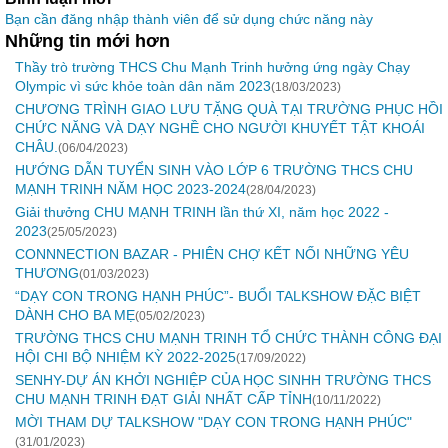
Bạn cần đăng nhập thành viên để sử dụng chức năng này
Những tin mới hơn
Thầy trò trường THCS Chu Mạnh Trinh hưởng ứng ngày Chạy
Olympic vì sức khỏe toàn dân năm 2023
(18/03/2023)
CHƯƠNG TRÌNH GIAO LƯU TẶNG QUÀ TẠI TRƯỜNG PHỤC HỒI
CHỨC NĂNG VÀ DẠY NGHỀ CHO NGƯỜI KHUYẾT TẬT KHOÁI
CHÂU.
(06/04/2023)
HƯỚNG DẪN TUYỂN SINH VÀO LỚP 6 TRƯỜNG THCS CHU
MẠNH TRINH NĂM HỌC 2023-2024
(28/04/2023)
Giải thưởng CHU MẠNH TRINH lần thứ XI, năm học 2022 -
2023
(25/05/2023)
CONNNECTION BAZAR - PHIÊN CHỢ KẾT NỐI NHỮNG YÊU
THƯƠNG
(01/03/2023)
“DẠY CON TRONG HẠNH PHÚC”- BUỔI TALKSHOW ĐẶC BIỆT
DÀNH CHO BA MẸ
(05/02/2023)
TRƯỜNG THCS CHU MẠNH TRINH TỔ CHỨC THÀNH CÔNG ĐẠI
HỘI CHI BỘ NHIỆM KỲ 2022-2025
(17/09/2022)
SENHY-DỰ ÁN KHỞI NGHIỆP CỦA HỌC SINHH TRƯỜNG THCS
CHU MẠNH TRINH ĐẠT GIẢI NHẤT CẤP TỈNH
(10/11/2022)
MỜI THAM DỰ TALKSHOW "DẠY CON TRONG HẠNH PHÚC"
(31/01/2023)