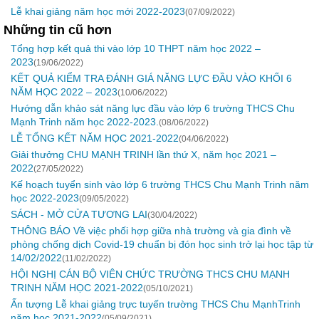
Lễ khai giảng năm học mới 2022-2023
(07/09/2022)
Những tin cũ hơn
Tổng hợp kết quả thi vào lớp 10 THPT năm học 2022 –
2023
(19/06/2022)
KẾT QUẢ KIỂM TRA ĐÁNH GIÁ NĂNG LỰC ĐẦU VÀO KHỐI 6
NĂM HỌC 2022 – 2023
(10/06/2022)
Hướng dẫn khảo sát năng lực đầu vào lớp 6 trường THCS Chu
Mạnh Trinh năm học 2022-2023.
(08/06/2022)
LỄ TỔNG KẾT NĂM HỌC 2021-2022
(04/06/2022)
Giải thưởng CHU MẠNH TRINH lần thứ X, năm học 2021 –
2022
(27/05/2022)
Kế hoạch tuyển sinh vào lớp 6 trường THCS Chu Mạnh Trinh năm
học 2022-2023
(09/05/2022)
SÁCH - MỞ CỬA TƯƠNG LAI
(30/04/2022)
THÔNG BÁO Về việc phối hợp giữa nhà trường và gia đình về
phòng chống dịch Covid-19 chuẩn bị đón học sinh trở lại học tập từ
14/02/2022
(11/02/2022)
HỘI NGHỊ CÁN BỘ VIÊN CHỨC TRƯỜNG THCS CHU MẠNH
TRINH NĂM HỌC 2021-2022
(05/10/2021)
Ấn tượng Lễ khai giảng trực tuyến trường THCS Chu MạnhTrinh
năm học 2021-2022
(05/09/2021)