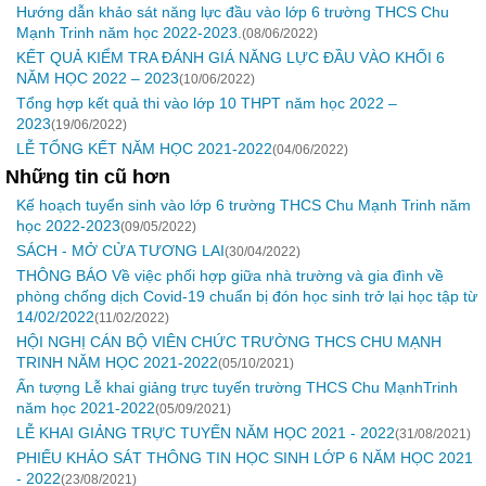
Hướng dẫn khảo sát năng lực đầu vào lớp 6 trường THCS Chu
Mạnh Trinh năm học 2022-2023.
(08/06/2022)
KẾT QUẢ KIỂM TRA ĐÁNH GIÁ NĂNG LỰC ĐẦU VÀO KHỐI 6
NĂM HỌC 2022 – 2023
(10/06/2022)
Tổng hợp kết quả thi vào lớp 10 THPT năm học 2022 –
2023
(19/06/2022)
LỄ TỔNG KẾT NĂM HỌC 2021-2022
(04/06/2022)
Những tin cũ hơn
Kế hoạch tuyển sinh vào lớp 6 trường THCS Chu Mạnh Trinh năm
học 2022-2023
(09/05/2022)
SÁCH - MỞ CỬA TƯƠNG LAI
(30/04/2022)
THÔNG BÁO Về việc phối hợp giữa nhà trường và gia đình về
phòng chống dịch Covid-19 chuẩn bị đón học sinh trở lại học tập từ
14/02/2022
(11/02/2022)
HỘI NGHỊ CÁN BỘ VIÊN CHỨC TRƯỜNG THCS CHU MẠNH
TRINH NĂM HỌC 2021-2022
(05/10/2021)
Ấn tượng Lễ khai giảng trực tuyến trường THCS Chu MạnhTrinh
năm học 2021-2022
(05/09/2021)
LỄ KHAI GIẢNG TRỰC TUYẾN NĂM HỌC 2021 - 2022
(31/08/2021)
PHIẾU KHẢO SÁT THÔNG TIN HỌC SINH LỚP 6 NĂM HỌC 2021
- 2022
(23/08/2021)