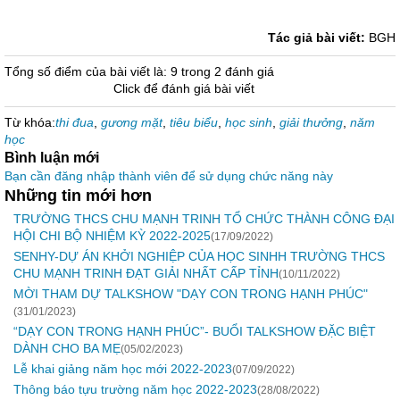
Tác giả bài viết:
BGH
Tổng số điểm của bài viết là: 9 trong 2 đánh giá
Click để đánh giá bài viết
Từ khóa:
thi đua
,
gương mặt
,
tiêu biểu
,
học sinh
,
giải thưởng
,
năm
học
Bình luận mới
Bạn cần đăng nhập thành viên để sử dụng chức năng này
Những tin mới hơn
TRƯỜNG THCS CHU MẠNH TRINH TỔ CHỨC THÀNH CÔNG ĐẠI
HỘI CHI BỘ NHIỆM KỲ 2022-2025
(17/09/2022)
SENHY-DỰ ÁN KHỞI NGHIỆP CỦA HỌC SINHH TRƯỜNG THCS
CHU MẠNH TRINH ĐẠT GIẢI NHẤT CẤP TỈNH
(10/11/2022)
MỜI THAM DỰ TALKSHOW "DẠY CON TRONG HẠNH PHÚC"
(31/01/2023)
“DẠY CON TRONG HẠNH PHÚC”- BUỔI TALKSHOW ĐẶC BIỆT
DÀNH CHO BA MẸ
(05/02/2023)
Lễ khai giảng năm học mới 2022-2023
(07/09/2022)
Thông báo tựu trường năm học 2022-2023
(28/08/2022)