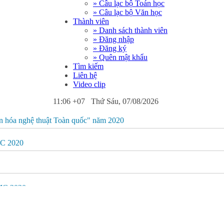
» Câu lạc bộ Toán học
» Câu lạc bộ Văn học
Thành viên
» Danh sách thành viên
» Đăng nhập
» Đăng ký
» Quên mật khẩu
Tìm kiếm
Liên hệ
Video clip
11:06 +07 Thứ Sáu, 07/08/2026
 văn hóa nghệ thuật Toàn quốc" năm 2020
MC 2020
MC 2020