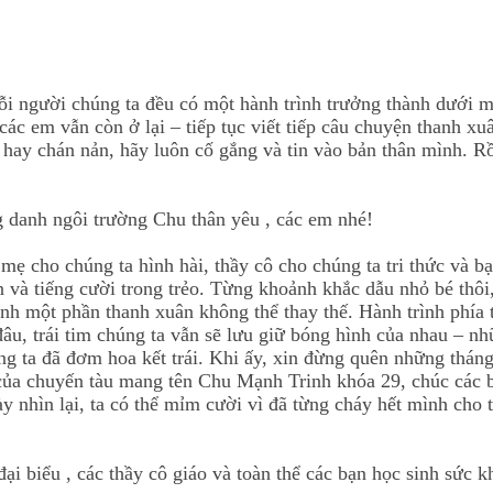
i người chúng ta đều có một hành trình trưởng thành dưới má
c em vẫn còn ở lại – tiếp tục viết tiếp câu chuyện thanh xu
i hay chán nản, hãy luôn cố gắng và tin vào bản thân mình. R
g danh ngôi trường Chu thân yêu , các em nhé!
 mẹ cho chúng ta hình hài, thầy cô cho chúng ta tri thức và 
và tiếng cười trong trẻo. Từng khoảnh khắc dẫu nhỏ bé thôi,
thành một phần thanh xuân không thể thay thế. Hành trình phí
âu, trái tim chúng ta vẫn sẽ lưu giữ bóng hình của nhau – n
g ta đã đơm hoa kết trái. Khi ấy, xin đừng quên những tháng
của chuyến tàu mang tên Chu Mạnh Trinh khóa 29, chúc các bạ
ày nhìn lại, ta có thể mỉm cười vì đã từng cháy hết mình cho t
i biểu , các thầy cô giáo và toàn thể các bạn học sinh sức k