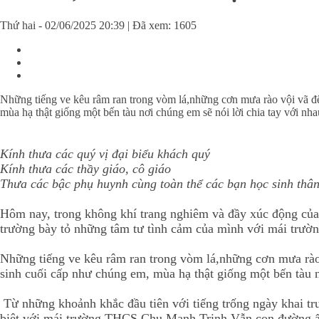
Thứ hai - 02/06/2025 20:39 | Đã xem: 1605
Những tiếng ve kêu râm ran trong vòm lá,những cơn mưa rào vội vã đế
mùa hạ thật giống một bến tàu nơi chúng em sẽ nói lời chia tay với nha
Kính thưa các quý vị đại biểu khách quý
Kính thưa các thầy giáo, cô giáo
Thưa các bậc phụ huynh cùng toàn thể các bạn học sinh thâ
Hôm nay, trong không khí trang nghiêm và đầy xúc động của 
trường bày tỏ những tâm tư tình cảm của mình với mái trư
Những tiếng ve kêu râm ran trong vòm lá,những cơn mưa rào 
sinh cuối cấp như chúng em, mùa hạ thật giống một bến tàu n
Từ những khoảnh khắc đầu tiên với tiếng trống ngày khai t
biệt với mái trường THCS Chu Mạnh Trinh.Vẫn con đường ấy,