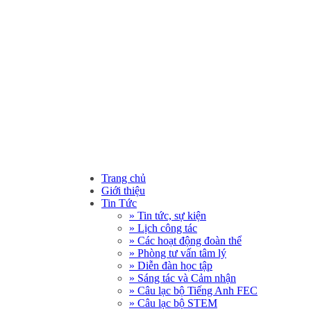
Trang chủ
Giới thiệu
Tin Tức
» Tin tức, sự kiện
» Lịch công tác
» Các hoạt động đoàn thể
» Phòng tư vấn tâm lý
» Diễn đàn học tập
» Sáng tác và Cảm nhận
» Câu lạc bộ Tiếng Anh FEC
» Câu lạc bộ STEM