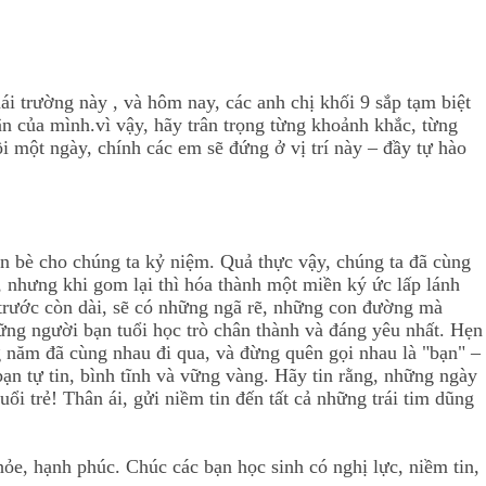
i trường này , và hôm nay, các anh chị khối 9 sắp tạm biệt
ân của mình.vì vậy, hãy trân trọng từng khoảnh khắc, từng
ồi một ngày, chính các em sẽ đứng ở vị trí này – đầy tự hào
bạn bè cho chúng ta kỷ niệm. Quả thực vậy, chúng ta đã cùng
 nhưng khi gom lại thì hóa thành một miền ký ức lấp lánh
a trước còn dài, sẽ có những ngã rẽ, những con đường mà
hững người bạn tuổi học trò chân thành và đáng yêu nhất. Hẹn
 năm đã cùng nhau đi qua, và đừng quên gọi nhau là "bạn" –
n tự tin, bình tĩnh và vững vàng. Hãy tin rằng, những ngày
uổi trẻ! Thân ái, gửi niềm tin đến tất cả những trái tim dũng
hỏe, hạnh phúc. Chúc các bạn học sinh có nghị lực, niềm tin,