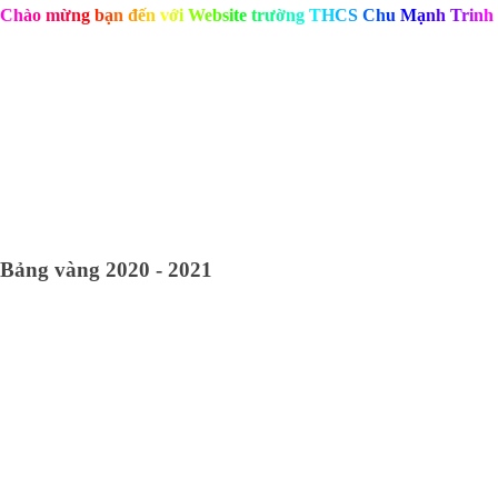
C
h
à
o
m
ừ
n
g
b
ạ
n
đ
ế
n
v
ớ
i
W
e
b
s
i
t
e
t
r
ư
ờ
n
g
T
H
C
S
C
h
u
M
ạ
n
h
T
r
i
n
h
Bảng vàng 2020 - 2021