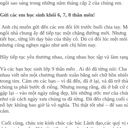
ngôi sao sáng trong những năm tháng cấp 2 của chúng em.
Gửi các em học sinh khối 6, 7, 8 thân mến!
Anh chị muốn gửi đến các em đôi lời trước buổi chia tay. Mỗ
ngôi nhà chung ấy để tiếp tục một chặng đường mới. Nhưng cá
tiết học, từng lời dạy bảo của thầy cô. Dù có đôi lúc mệt mỏ
nhưng cũng nghẹn ngào như anh chị hôm nay.
Hãy tiếp tục yêu thương nhau, cùng nhau học tập và làm rạn
Và các bạn học sinh lớp 9 thân mến . Ai đó đã từng nói: Cha
nhau viết nên một chương thanh xuân bằng nét chữ hồn nhiên 
trong tim. Cảm ơn các bạn – vì đã đến, đã ở lại, và đã trở 
chúng ta phải bước đi riêng. Nhưng mong rằng, dù ở bất cứ đ
gặp lại – vào một ngày nắng đẹp, khi những ước mơ của chún
như cái cách ngày xưa chúng ta đã từng. Đã đến chặng cuối 
nỗ lực không bao giờ là vô nghĩa. Thi thật tốt nhé – để sau n
cảm.
Cuối cùng, cháu xin kính chúc các bác Lãnh đạo,các quý vị đạ