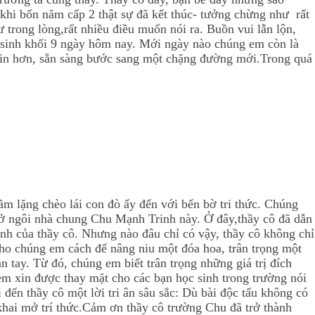
 khi bốn năm cấp 2 thật sự đã kết thúc- tưởng chừng như rất
 trong lòng,rất nhiều điều muốn nói ra. Buồn vui lẫn lộn,
ọc sinh khối 9 ngày hôm nay. Mới ngày nào chúng em còn là
 tin hơn, sẵn sàng bước sang một chặng đường mới.Trong quá
ầm lặng chèo lái con đò ấy đến với bến bờ tri thức. Chúng
ở ngôi nhà chung Chu Mạnh Trinh này. Ở đây,thầy cô đã dẫn
nh của thầy cô. Nhưng nào đâu chỉ có vậy, thầy cô không chỉ
cho chúng em cách để nâng niu một đóa hoa, trân trọng một
n tay. Từ đó, chúng em biết trân trọng những giá trị đích
m xin được thay mặt cho các bạn học sinh trong trường nói
đến thầy cô một lời tri ân sâu sắc: Dù bài độc tấu không có
khai mở trí thức.Cảm ơn thầy cô trường Chu đã trở thành