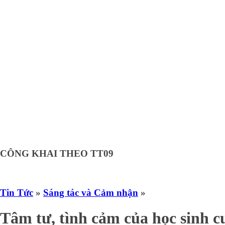
Đào Quang Minh - Lớp 7A3
HS xuất sắc nhất khối 7, điểm trung bình đạt 9,4
Đặng Thùy Dương - Lớp 8A3
HS xuất sắc nhất khối 8, điểm trung bình đạt 9,4
Nguyễn Thị Ngọc Linh - Lớp 9A3
HS xuất sắc nhất khối 9, điểm trung bình đạt 9,5
CÔNG KHAI THEO TT09
Tin Tức
»
Sáng tác và Cảm nhận
»
Tâm tư, tình cảm của học sinh c