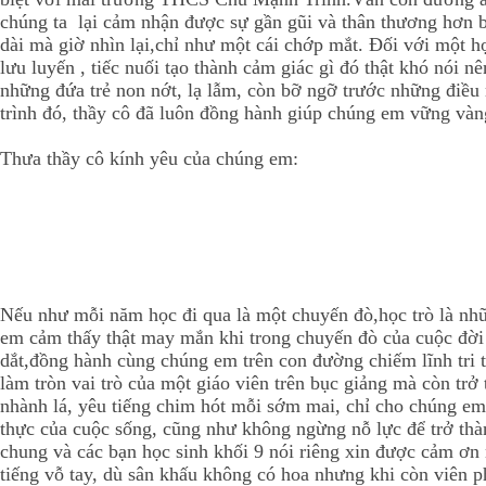
chúng ta lại cảm nhận được sự gần gũi và thân thương hơn ba
dài mà giờ nhìn lại,chỉ như một cái chớp mắt. Đối với một họ
lưu luyến , tiếc nuối tạo thành cảm giác gì đó thật khó nói
những đứa trẻ non nớt, lạ lẫm, còn bỡ ngỡ trước những điề
trình đó, thầy cô đã luôn đồng hành giúp chúng em vững vàn
Thưa thầy cô kính yêu của chúng em:
Nếu như mỗi năm học đi qua là một chuyến đò,học trò là nhữn
em cảm thấy thật may mắn khi trong chuyến đò của cuộc đời
dắt,đồng hành cùng chúng em trên con đường chiếm lĩnh tri 
làm tròn vai trò của một giáo viên trên bục giảng mà còn t
nhành lá, yêu tiếng chim hót mỗi sớm mai, chỉ cho chúng em g
thực của cuộc sống, cũng như không ngừng nỗ lực để trở thà
chung và các bạn học sinh khối 9 nói riêng xin được cảm ơn 
tiếng vỗ tay, dù sân khấu không có hoa nhưng khi còn viên 