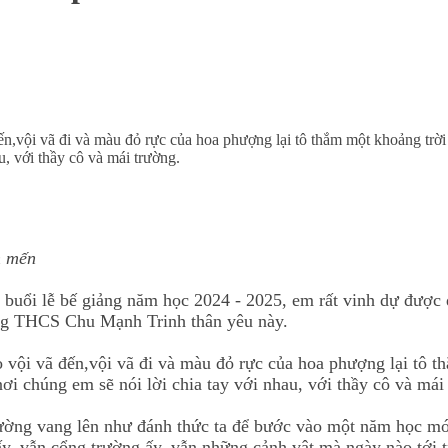
n,vội vã đi và màu đỏ rực của hoa phượng lại tô thắm một khoảng trời
u, với thầy cô và mái trường.
n mến
buổi lễ bế giảng năm học 2024 - 2025, em rất vinh dự được đ
ờng THCS Chu Mạnh Trinh thân yêu này.
vội vã đến,vội vã đi và màu đỏ rực của hoa phượng lại tô t
ơi chúng em sẽ nói lời chia tay với nhau, với thầy cô và mái
rường vang lên như đánh thức ta để bước vào một năm học m
 vẫn cổng trường ấy, vẫn những cảnh vật mà ngày nào tới tr