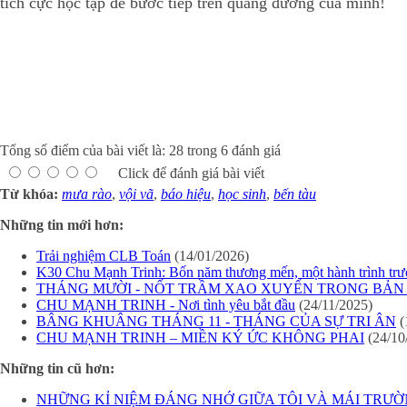
tích cực học tập để bước tiếp trên quãng đường của mình!
Tổng số điểm của bài viết là: 28 trong 6 đánh giá
Click để đánh giá bài viết
Từ khóa:
mưa rào
,
vội vã
,
báo hiệu
,
học sinh
,
bến tàu
Những tin mới hơn:
Trải nghiệm CLB Toán
(14/01/2026)
K30 Chu Mạnh Trinh: Bốn năm thương mến, một hành trình trư
THÁNG MƯỜI - NỐT TRẦM XAO XUYẾN TRONG BẢN
CHU MẠNH TRINH - Nơi tình yêu bắt đầu
(24/11/2025)
BÂNG KHUÂNG THÁNG 11 - THÁNG CỦA SỰ TRI ÂN
(
CHU MẠNH TRINH – MIỀN KÝ ỨC KHÔNG PHAI
(24/10
Những tin cũ hơn:
NHỮNG KỈ NIỆM ĐÁNG NHỚ GIỮA TÔI VÀ MÁI TRƯ