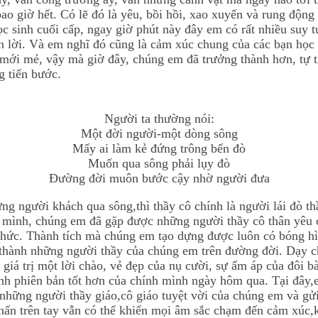
o giờ hết. Có lẽ đó là yêu, bồi hồi, xao xuyến và rung động
c sinh cuối cấp, ngay giờ phút này đây em có rất nhiều suy tư
 nên lời. Và em nghĩ đó cũng là cảm xúc chung của các bạn h
u mới mẻ, vậy mà giờ đây, chúng em đã trưởng thành hơn, tự
g tiến bước.
Người ta thường nói:
Một đời người-một dòng sông
Mấy ai làm kẻ đứng trông bến đò
Muốn qua sông phải lụy đò
Đường đời muôn bước cậy nhờ người đưa
g người khách qua sông,thì thầy cô chính là người lái đò th
 mình, chúng em đã gặp được những người thầy cô thân yêu 
thức. Thành tích mà chúng em tạo dựng được luôn có bóng hì
rở thành những người thầy của chúng em trên đường đời. Dạy 
iá trị một lời chào, vẻ đẹp của nụ cười, sự ấm áp của đôi bà
nh phiên bản tốt hơn của chính mình ngày hôm qua. Tại đây,e
những người thầy giáo,cô giáo tuyệt vời của chúng em và gửi 
phấn trên tay vẫn có thể khiến mọi âm sắc chạm đến cảm xúc,