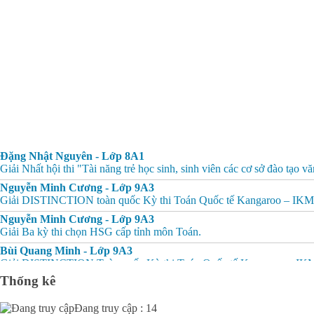
Đặng Nhật Nguyên - Lớp 8A1
Giải Nhất hội thi "Tài năng trẻ học sinh, sinh viên các cơ sở đào tạo
Nguyễn Minh Cương - Lớp 9A3
Giải DISTINCTION toàn quốc Kỳ thi Toán Quốc tế Kangaroo – IK
Nguyễn Minh Cương - Lớp 9A3
Giải Ba kỳ thi chọn HSG cấp tỉnh môn Toán.
Bùi Quang Minh - Lớp 9A3
Giải DISTINCTION Toàn quốc Kỳ thi Toán Quốc tế Kangaroo – IK
Thống kê
Bùi Quang Minh - Lớp 9A3
Giải Ba kỳ thi chọn HSG cấp tỉnh môn Toán.
Đang truy cập : 14
Đinh Anh Thư - Lớp 9A3