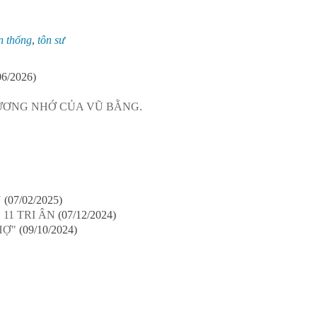
n thống
,
tôn sư
06/2026)
ƯƠNG NHỚ CỦA VŨ BẰNG.
U
(07/02/2025)
11 TRI ÂN
(07/12/2024)
HỢ"
(09/10/2024)