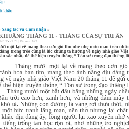
hập
ý
t khẩu
»
Sáng tác và Cảm nhận
»
KHUÂNG THÁNG 11 - THÁNG CỦA SỰ TRI ÂN
1/2025 22:28 | Đã xem: 623
ời một lại về mang theo cơn gió thu nhè nhẹ mơn man trên nhữ
dàng trong trẻo cũng là lúc chúng ta hướng về ngày nhà giáo Việt
 sâu sắc nhất, để thể hiện truyền thống “ Tôn sư trong đạo thiêng l
 mười một lại về mang theo cơn gió thu
cành hoa ban tím, mang theo ánh nắng dịu dàng tr
g về ngày nhà giáo Việt Nam 20 tháng 11 để gửi đế
ể thể hiện truyền thống “ Tôn sư trong đạo thiêng 
 mười một bắt đầu bằng những ngày chênh v
Bầu trời cao hơn, xanh hơn, và những đám mây trắ
 khó tả. Những con đường lá vàng rơi thưa thớt, n
n một bức tranh lãng mạn, nên thơ nhưng lại chất
khắc dịu dàng ấy, lòng người lại xao xuyến nhớ 
 tiếng trống tan học rộn rã, nhớ những trò nghị