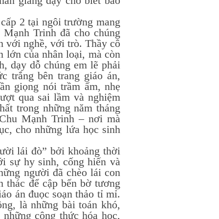
mẫn giảng dạy cho biết bao
2 tại ngôi trường mang
 Mạnh Trinh đã cho chúng
 với nghề, với trò. Thầy cô
n lớn của nhân loại, mà còn
h, dạy dỗ chúng em lẽ phải
 trắng bên trang giáo án,
ần giọng nói trầm ấm, nhẹ
vượt qua sai lầm và nghiệm
nhất trong những năm tháng
g Chu Mạnh Trinh – nơi mà
ục, cho những lứa học sinh
lái đò” bởi khoảng thời
ới sự hy sinh, cống hiến và
hững người đã chèo lái con
nh thác để cập bến bờ tương
iáo án đuọc soạn thảo tỉ mỉ.
ng, là những bài toán khó,
à những công thức hóa học,