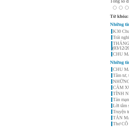
Tổng số đi
Nguyễn Thị Ngọc Linh -
Lớp 9A3
HS xuất sắc nhất khối 9, điểm
Từ khóa
trung bình đạt 9,5
Những ti
K30 Chu 
Trải ng
THÁNG
(03/12/2
CHU MẠN
Những ti
CHU M
Tâm tư, 
NHỮNG
CẢM XÚ
TÍNH 
Tản mạn 
Lời tâm 
Truyện
TẢN MẠ
Thơ CÔ