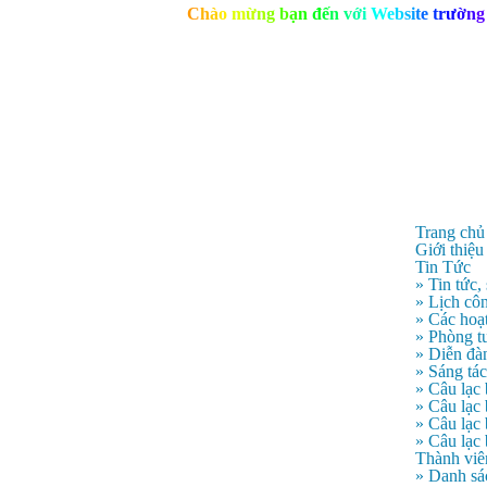
C
h
à
o
m
ừ
n
g
b
ạ
n
đ
ế
n
v
ớ
i
W
e
b
s
i
t
e
t
r
ư
ờ
n
g
Trang chủ
Giới thiệu
Tin Tức
» Tin tức,
» Lịch côn
» Các hoạ
» Phòng t
» Diễn đà
» Sáng tá
» Câu lạc
» Câu lạ
» Câu lạc
» Câu lạc
Thành viê
» Danh sá