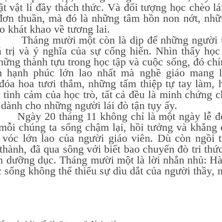
ật vật lí đầy thách thức. Và đối tượng học chèo l
đơn thuần, mà đó là những tâm hồn non nớt, nhữn
o khát khao về tương lai.
 mười một còn là dịp để những người thầy
 trị và ý nghĩa của sự cống hiến. Nhìn thấy học
ững thành tựu trong học tập và cuộc sống, đó chí
m hạnh phúc lớn lao nhất mà nghề giáo mang l
đóa hoa tươi thắm, những tấm thiệp tự tay làm, h
tình cảm của học trò, tất cả đều là minh chứng c
 dành cho những người lái đò tận tụy ấy.
20 tháng 11 không chỉ là một ngày lễ đơn 
mỗi chúng ta sống chậm lại, hồi tưởng và khẳng đị
 vóc lớn lao của người giáo viên. Dù còn ngồi 
thành, đã qua sông với biết bao chuyến đò tri thứ
 dưỡng dục. Tháng mười một là lời nhắn nhủ: Hàn
 sống không thể thiếu sự dìu dắt của người thầy, 