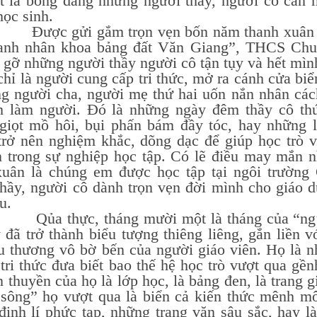
ệt là bóng dáng những người thầy, người cô cần 
học sinh.
gửi gắm trọn vẹn bốn năm thanh xuân cấp 
anh nhân khoa bảng đất Văn Giang”, THCS Chu
gỡ những người thầy người cô tận tụy và hết mình
hỉ là người cung cấp tri thức, mở ra cánh cửa biể
ng người cha, người mẹ thứ hai uốn nắn nhân các
h làm người. Đó là những ngày đêm thầy cô thức
giọt mồ hôi, bụi phấn bám đầy tóc, hay những l
trở nên nghiệm khắc, dõng dạc để giúp học trò 
n trong sự nghiệp học tập. Có lẽ điều may mắn 
xuân là chúng em được học tập tại ngôi trườn
thầy, người cô dành trọn vẹn đời mình cho giáo d
u.
hực, tháng mười một là tháng của “người 
 đã trở thành biểu tượng thiêng liêng, gắn liền v
êu thương vô bờ bến của người giáo viên. Họ là n
tri thức đưa biết bao thế hệ học trò vượt qua gề
n thuyền của họ là lớp học, là bảng đen, là trang g
sông” họ vượt qua là biển cả kiến thức mênh mô
định lí phức tạp, những trang văn sâu sắc, hay l