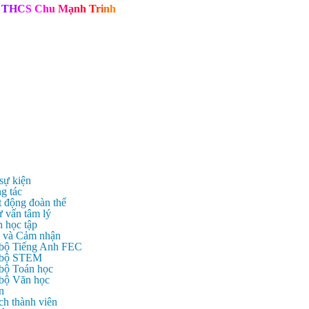
T
H
C
S
C
h
u
M
ạ
n
h
T
r
i
n
h
 sự kiện
g tác
t động đoàn thể
ư vấn tâm lý
n học tập
c và Cảm nhận
 bộ Tiếng Anh FEC
c bộ STEM
 bộ Toán học
 bộ Văn học
n
ch thành viên