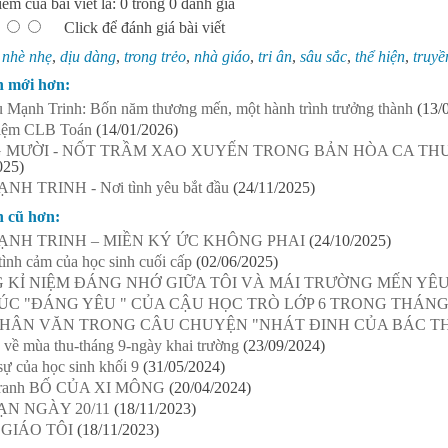
ểm của bài viết là: 0 trong 0 đánh giá
Click để đánh giá bài viết
:
nhè nhẹ
,
dịu dàng
,
trong trẻo
,
nhà giáo
,
tri ân
,
sâu sắc
,
thể hiện
,
truyề
n mới hơn:
Mạnh Trinh: Bốn năm thương mến, một hành trình trưởng thành
(13/
hiệm CLB Toán
(14/01/2026)
 MƯỜI - NỐT TRẦM XAO XUYẾN TRONG BẢN HÒA CA TH
025)
H TRINH - Nơi tình yêu bắt đầu
(24/11/2025)
n cũ hơn:
ẠNH TRINH – MIỀN KÝ ỨC KHÔNG PHAI
(24/10/2025)
tình cảm của học sinh cuối cấp
(02/06/2025)
 KỈ NIỆM ĐÁNG NHỚ GIỮA TÔI VÀ MÁI TRƯỜNG MẾN YÊ
C "ĐÁNG YÊU " CỦA CẬU HỌC TRÒ LỚP 6 TRONG THÁNG 
NHÂN VĂN TRONG CÂU CHUYỆN "NHÁT ĐINH CỦA BÁC T
về mùa thu-tháng 9-ngày khai trường
(23/09/2024)
sự của học sinh khối 9
(31/05/2024)
 tranh BỐ CỦA XI MÔNG
(20/04/2024)
N NGÀY 20/11
(18/11/2023)
 GIÁO TÔI
(18/11/2023)