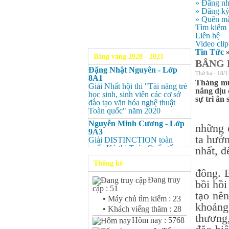
» Đăng n
» Đăng k
» Quên mậ
Tìm kiếm
Liên hệ
Video clip
Tin Tức
Bảng vàng 2020 - 2021
BÂNG 
Đặng Nhật Nguyên - Lớp
Thứ ba - 18/1
8A1
Tháng mư
Giải Nhất hội thi "Tài năng trẻ
nắng dịu 
học sinh, sinh viên các cơ sở
sự tri ân
đào tạo văn hóa nghệ thuật
Toàn quốc" năm 2020
Tháng
Nguyễn Minh Cương - Lớp
những 
9A3
ta hướn
Giải DISTINCTION toàn
quốc Kỳ thi Toán Quốc tế
nhất, đ
Kangaroo – IKMC 2020
Tháng
Thống kê
Nguyễn Minh Cương - Lớp
đông. 
9A3
Đang truy
bồi hồi
Giải Ba kỳ thi chọn HSG cấp
cập : 51
tỉnh môn Toán.
tạo nê
•
Máy chủ tìm kiếm : 23
khoảng 
Bùi Quang Minh - Lớp 9A3
•
Khách viếng thăm : 28
Giải DISTINCTION Toàn
thương,
Hôm nay : 5768
quốc Kỳ thi Toán Quốc tế