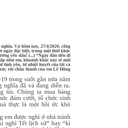
 nghĩa. Và hôm nay, 27/4/2020, cổng
ngày đặc biệt, trong một thời khắc
ờng yêu dấu! (...) “Ngày đầu tiên đi
 cấp như em, khoảnh khắc này sẽ mãi
 tình yêu, từ nhiệt huyết của tất cả
xúc rất chân thành của em Lê Hồng
9 trong suốt gần nửa năm
 nghĩa đã và đang diễn ra.
ng tin. Chúng ta mua hàng
chức đám cưới, tổ chức sinh
quả thực là một hồi ức khó
em được nghỉ ở nhà tránh
ì nghỉ Tết lịch sử” hay “kì