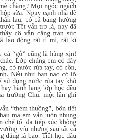
i mẻ chăng? Mọi ngóc ngách
ỏ hộp sữa. Ngay cạnh nhà để
khăn lau, có cả bảng hướng
rước Tết vẫn trơ lá, nay đã
hầy cô vẫn căng tràn sức
lao động rất tỉ mỉ, rất kĩ
ả “gỗ” cũng là hàng xịn!
 khác. Lớp chúng em có đầy
g, có nước rửa tay, có cồn,
inh. Nếu như bạn nào có lỡ
hể sử dụng nước rửa tay khô
 hay hành lang lớp học đều
a trường Chu, một lần ghi
n “thèm thuồng”, bốn tiết
 nhau mà em vẫn luôn nhung
 chế tối đa tiếp xúc không
 vướng víu nhưng sau tất cả
ng đáng là bao.
Tiết học đầu