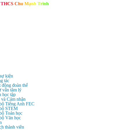
T
H
C
S
C
h
u
M
ạ
n
h
T
r
i
n
h
 sự kiện
g tác
t động đoàn thể
ư vấn tâm lý
n học tập
c và Cảm nhận
 bộ Tiếng Anh FEC
c bộ STEM
 bộ Toán học
 bộ Văn học
n
ch thành viên