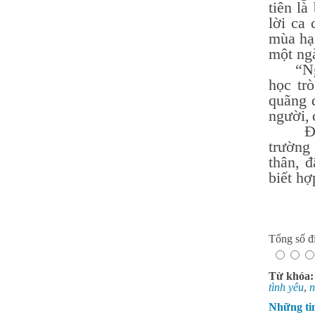
tiên là
Nguyễn Thị Ngọc Linh -
lời ca
Lớp 9A3
HS xuất sắc nhất khối 9, điểm
mùa hạ 
trung bình đạt 9,5
một ngà
“Ngày 
học tr
quãng đ
người,
Để cuộ
trường
thân, 
biết hợ
Tổng số đi
Từ khóa
tình yêu
,
n
Những ti