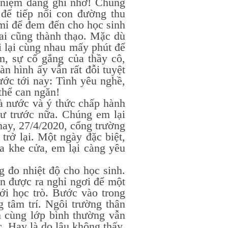
ỉ niệm đáng ghi nhớ! Chúng
để tiếp nối con đường thu
 mỉ để đem đến cho học sinh
 ai cũng thành thạo. Mặc dù
ồi lại cùng nhau mấy phút để
m, sự cố gắng của thầy cô,
n hình ấy vẫn rất đỗi tuyệt
ước tới nay: Tình yêu nghề,
 thể can ngăn!
 nước và ý thức chấp hành
ư trước nữa. Chúng em lại
ay, 27/4/2020, cổng trường
ở lại. Một ngày đặc biệt,
ua khe cửa, em lại càng yêu
o nhiệt độ cho học sinh.
n được ra nghỉ ngơi để một
với học trò. Bước vào trong
 tâm trí. Ngôi trường thân
n cùng lớp bình thường vẫn
. Hay là do lâu không thấy,