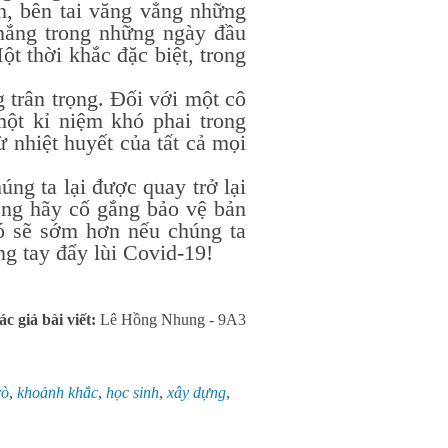
n,
bên tai văng vẳng những
 nắng trong những ngày đầu
ột thời khắc đặc biệt, trong
!
rân trọng. Đối với một cô
ột kỉ niệm khó phai trong
 nhiệt huyết của tất cả mọi
g ta lại được quay trở lại
êng hãy cố gắng bảo vệ bản
nó sẽ sớm hơn nếu chúng ta
ung tay đẩy lùi Covid-19!
ác giả bài viết:
Lê Hồng Nhung - 9A3
rò
,
khoảnh khắc
,
học sinh
,
xây dựng
,