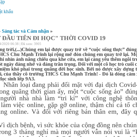
hập
ý
t khẩu
»
Sáng tác và Cảm nhận
»
 ĐẦU TIÊN ĐI HỌC" THỜI COVID 19
4/2020 06:38 | Đã xem: 3905
ng trời,(...)Chúng em lại được quay trở về “cuộc sống thực” đúng
CS Chu Mạnh Trinh lại rộng mở đón chúng em quay trở lại. Một 
khi nhìn ánh nắng chiếu qua khe cửa, em lại càng yêu thêm ngôi trư
t ngày đáng nhớ và đáng trân trọng. Đối với một cô học trò cuối
 niệm khó phai trong quãng đời học sinh. Bởi nó được xây dựng từ
i, của thầy cô trường THCS Chu Mạnh Trinh! - Đó là dòng cảm 
ọc sinh lớp 9A3.
oại đang phải đối mặt với đại dịch Covid-1
rong quãng thời gian ấy, một “cuộc sống ảo” đúng
người nhà nhà làm “tri kỉ” với công nghệ thô
 làm việc online, gặp gỡ online, thậm chí cả tổ 
ũng online. Và đối với riêng bản thân em, đây 
h bệnh, vì sức khỏe của cộng đồng nên chúng 
rong 3 tháng nghỉ mà mọi người vẫn nói vui là “k