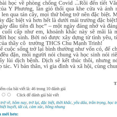
 bài học về phòng chống Covid ...Rồi đến tiết Vă
 của Y Phương, làn gió thổi qua khe cửa và ánh
len qua tán cây, mọi thứ bỗng trở nên đặc biệt. M
y đặc biệt và hơn hết là dưới mái trường đặc biệt
đầu tiên đi học” – một ngày đáng nhớ và đáng t
ò cuối cấp như em, khoảnh khắc này sẽ mãi là m
ời học sinh. Bởi nó được xây dựng từ tình yêu, từ
của thầy cô
trường THCS Chu Mạnh Trinh!
c sống trở lại bình thường như vốn có, để chún
 đều đặn, mỗi người nói chung và học sinh nói ri
đẩy lùi dịch bệnh. Dịch sẽ kết thúc thôi, nhưng 
p tác. Vì bản thân, vì gia đình và xã hội, cùng ch
T
ểm của bài viết là: 46 trong 10 đánh giá
Click để đánh giá bài viết
:
trở về
,
hôm nay
,
trở lại
,
đặc biệt
,
thời khắc
,
yêu dấu
,
trân trọng
,
học t
hiệt huyết
,
tất cả
,
cảm xúc
,
hồng nhung
n mới hơn: