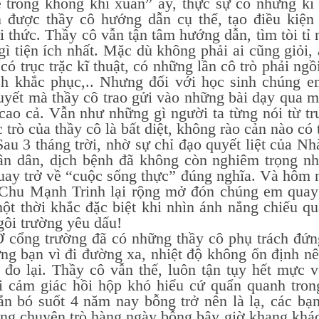
è trong không khí xuân” ấy, thực sự có những k
 được thầy cô hướng dẫn cụ thể, tạo điều kiện 
i thức. Thầy cô vẫn tận tâm hướng dẫn, tìm tòi tỉ
ì tiện ích nhất. Mặc dù không phải ai cũng giỏi,
 có trục trặc kĩ thuật, có những lần cô trò phải ng
ch khắc phục,.. Nhưng đối với học sinh chúng e
uyết mà thầy cô trao gửi vào những bài dạy qua mà
cao cả. Vẫn như những gì người ta từng nói từ tr
 trò của thầy cô là bất diệt, không rào cản nào có
tháng trời, nhờ sự chỉ đạo quyết liệt của Nhà
ân dân, dịch bệnh đã không còn nghiêm trọng nh
uay trở về “cuộc sống thực” đúng nghĩa. Và hôm n
hu Mạnh Trinh lại rộng mở đón chúng em quay tr
ột thời khắc đặc biệt khi nhìn ánh nắng chiếu q
gôi trường yêu dấu!
 trường đã có những thầy cô phụ trách đứng đ
ng bạn vì đi đường xa, nhiệt độ không ổn định nê
 đo lại. Thầy cô vẫn thế, luôn tận tụy hết mực 
ái cảm giác hồi hộp khó hiểu cứ quẩn quanh trong
ắn bó suốt 4 năm nay bỗng trở nên là lạ, các bạ
ng chuyện trò hàng ngày bỗng bây giờ khang khác