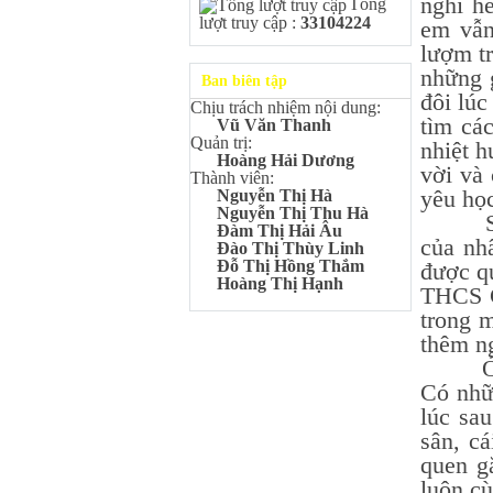
nghỉ h
Tổng
Kangaroo – IKMC 2020
lượt truy cập :
33104224
em vẫn
Bùi Quang Minh - Lớp 9A3
Giải Ba kỳ thi chọn HSG cấp
lượm tr
tỉnh môn Toán.
những g
Ban biên tập
Đinh Anh Thư - Lớp 9A3
đôi lúc
Chịu trách nhiệm nội dung:
Giải Nhì kỳ thi chọn HSG cấp
tìm cá
Vũ Văn Thanh
tỉnh môn Sinh học.
Quản trị:
nhiệt h
Chu Quang Lượng - Lớp
Hoàng Hải Dương
vời và 
9A3
Thành viên:
Giải Ba kỳ thi chọn HSG cấp
yêu học
Nguyễn Thị Hà
tỉnh môn Toán.
Nguyễn Thị Thu Hà
Sau 3 
Đàm Thị Hải Âu
Lê Minh Chiến- Lớp 9A3
của nh
Đào Thị Thùy Linh
Giải Ba kỳ thi chọn HSG cấp
Đỗ Thị Hồng Thắm
được q
tỉnh môn Sinh học.
Hoàng Thị Hạnh
THCS C
Đào Thu Hiền - Lớp 9A1
trong m
Giải Ba kỳ thi chọn HSG cấp
tỉnh môn Tiếng Anh.
thêm n
Nguyễn Mạnh Dũng - Lớp
Ở cổng
6A1
Có nhữ
Đạt TOP 5% học sinh xuất sắc
lúc sau
Toàn quốc Kỳ thi Toán Quốc
tế Kangaroo – IKMC 2021
sân, c
Nguyễn Lê Bảo Ngọc - Lớp
quen g
6A2
luôn cù