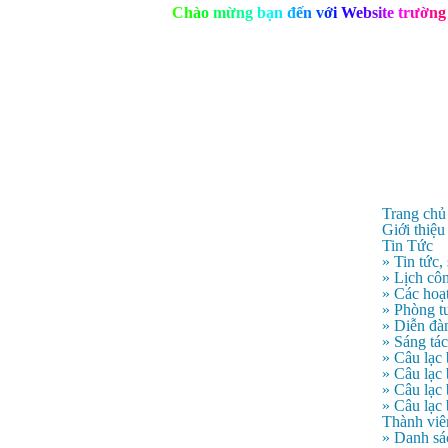
C
h
à
o
m
ừ
n
g
b
ạ
n
đ
ế
n
v
ớ
i
W
e
b
s
i
t
e
t
r
ư
ờ
n
g
Trang chủ
Giới thiệu
Tin Tức
» Tin tức,
» Lịch côn
» Các hoạ
» Phòng t
» Diễn đà
» Sáng tá
» Câu lạc
» Câu lạ
» Câu lạc
» Câu lạc
Thành viê
» Danh sá