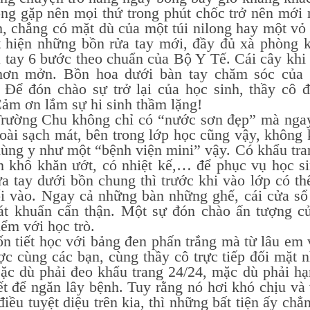
ông gặp nên mọi thứ trong phút chốc trở nên mớ
h, chẳng có mặt dù của một túi nilong hay một v
t hiện những bồn rửa tay mới, đầy đủ xà phòng 
 tay 6 bước theo chuẩn của Bộ Y Tế. Cái cây khi t
ơn mởn. Bồn hoa dưới bàn tay chăm sóc của t
Để đón chào sự trở lại của học sinh, thầy cô đã 
ảm ơn lắm sự hi sinh thầm lặng!
 Chu không chỉ có “nước sơn đẹp” mà ngay c
oài sạch mát, bên trong lớp học cũng vậy, không
ùng y như một “bệnh viện mini” vậy. Có khẩu tran
n khô khăn ướt, có nhiệt kế,… để phục vụ học s
a tay dưới bồn chung thì trước khi vào lớp có t
ối vào. Ngay cả những bàn những ghế, cái cửa sổ
át khuẩn cẩn thận. Một sự đón chào ấn tượng củ
ểm với học trò.
ết học với bảng đen phấn trắng mà từ lâu em vẫ
ợc cùng các bạn, cùng thầy cô trực tiếp đối mặt
ặc dù phải đeo khẩu trang 24/24, mặc dù phải hạn
ết để ngăn lây bệnh. Tuy rằng nó hơi khó chịu và
iều tuyệt diệu trên kia, thì những bất tiện ấy chẳ