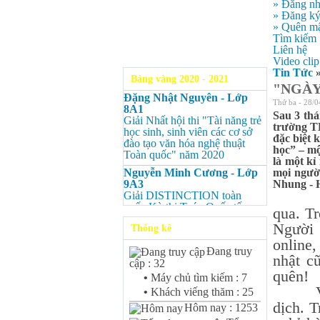
» Đăng n
» Đăng k
» Quên mậ
Tìm kiếm
Liên hệ
Video clip
Tin Tức
Bảng vàng 2020 - 2021
"NGÀY
Đặng Nhật Nguyên - Lớp
Thứ ba - 28/0
8A1
Sau 3 thá
Giải Nhất hội thi "Tài năng trẻ
trường TH
học sinh, sinh viên các cơ sở
đặc biệt 
đào tạo văn hóa nghệ thuật
học” – mộ
Toàn quốc" năm 2020
là một kỉ
Nguyễn Minh Cương - Lớp
mọi ngườ
9A3
Nhung - H
Nhân l
Giải DISTINCTION toàn
quốc Kỳ thi Toán Quốc tế
qua. T
Kangaroo – IKMC 2020
Người 
Thống kê
Nguyễn Minh Cương - Lớp
online,
9A3
Đang truy
nhật c
Giải Ba kỳ thi chọn HSG cấp
cập : 32
tỉnh môn Toán.
quên!
•
Máy chủ tìm kiếm : 7
Bùi Quang Minh - Lớp 9A3
Vì dịc
•
Khách viếng thăm : 25
Giải DISTINCTION Toàn
dịch. T
Hôm nay : 1253
quốc Kỳ thi Toán Quốc tế