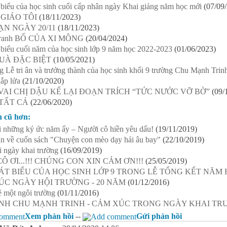
 biểu của học sinh cuối cấp nhân ngày Khai giảng năm học mới
(07/09
 GIÁO TÔI
(18/11/2023)
N NGÀY 20/11
(18/11/2023)
 tranh BỐ CỦA XI MÔNG
(20/04/2024)
 biểu cuối năm của học sinh lớp 9 năm học 2022-2023
(01/06/2023)
UÀ ĐẶC BIỆT
(10/05/2021)
 Lễ tri ân và trưởng thành của học sinh khối 9 trường Chu Mạnh Trin
ắp lửa
(21/10/2020)
AI CHỊ DẬU KỂ LẠI ĐOẠN TRÍCH “TỨC NƯỚC VỠ BỜ”
(09/
TẤT CẢ
(22/06/2020)
n cũ hơn:
 những ký ức năm ấy – Người cô hiền yêu dấu!
(19/11/2019)
n về cuốn sách "Chuyện con mèo dạy hải âu bay"
(22/10/2019)
 ngày khai trường
(16/09/2019)
Ô ƠI...!!! CHÚNG CON XIN CẢM ƠN!!!
(25/05/2019)
ÁT BIỂU CỦA HỌC SINH LỚP 9 TRONG LỄ TỔNG KẾT NĂM H
ÚC NGÀY HỘI TRƯỜNG - 20 NĂM
(01/12/2016)
 một ngôi trường
(01/11/2016)
INH CHU MẠNH TRINH - CẢM XÚC TRONG NGÀY KHAI T
Xem phản hồi
--
Gửi phản hồi