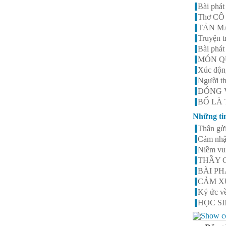
Bài phát
Thơ CÔ
TẢN MẠ
Truyện
Bài phát
MÓN Q
Xúc động
Người th
ĐÓNG V
BỐ LÀ 
Những ti
Thân gửi
Cảm nhậ
Niềm vui
THẦY C
BÀI PH
CẢM X
Ký ức về
HỌC S