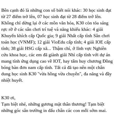
Bên cạnh đó là những con số biết nói khác: 30 học sinh đạt
từ 27 điểm trở lên, 07 học sinh đạt từ 28 điểm trở lên.
Không chỉ dừng lại ở các môn văn hóa, K30 còn tỏa sáng
rực rỡ ở các sân chơi trí tuệ và năng khiếu khác: 4 giải
Khuyến khích cấp Quốc gia; 9 giải Nhất cấp tỉnh Sân chơi
toán học (VNMF); 12 giải VioEdu cấp tỉnh; 4 giải IOE cấp
tỉnh; 38 giải HSG cấp xã... Thậm chí, ở lĩnh vực Nghiên
cứu khoa học, các em đã giành giải Nhì cấp tỉnh với dự án
mang tính ứng dụng cao về IOT, hay tấm huy chương Đồng
bóng bàn đơn nam cấp tỉnh. Tất cả đã tạo nên một chân
dung học sinh K30 "vừa hồng vừa chuyên", đa năng và đầy
nhiệt huyết.
K30 ơi,
Tạm biệt nhé, những gương mặt thân thương! Tạm biệt
những góc sân trường in dấu chân các con mỗi sớm mai.