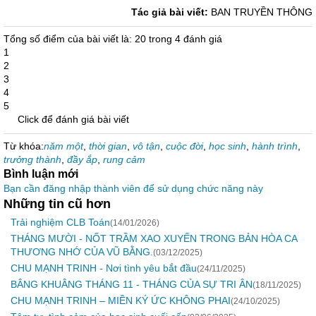
Tác giả bài viết:
BAN TRUYỀN THÔNG
Tổng số điểm của bài viết là: 20 trong 4 đánh giá
1
2
3
4
5
Click để đánh giá bài viết
Từ khóa:
năm một
,
thời gian
,
vô tận
,
cuộc đời
,
học sinh
,
hành trình
,
trưởng thành
,
đầy ắp
,
rung cảm
Bình luận mới
Bạn cần đăng nhập thành viên để sử dụng chức năng này
Những tin cũ hơn
Trải nghiệm CLB Toán
(14/01/2026)
THÁNG MƯỜI - NỐT TRẦM XAO XUYẾN TRONG BẢN HÒA CA
THƯƠNG NHỚ CỦA VŨ BẰNG.
(03/12/2025)
CHU MẠNH TRINH - Nơi tình yêu bắt đầu
(24/11/2025)
BÂNG KHUÂNG THÁNG 11 - THÁNG CỦA SỰ TRI ÂN
(18/11/2025)
CHU MẠNH TRINH – MIỀN KÝ ỨC KHÔNG PHAI
(24/10/2025)