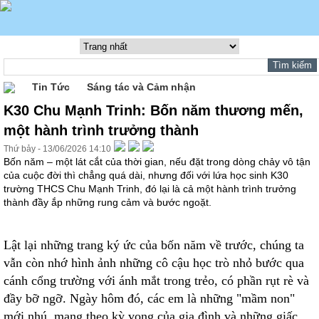
Tin Tức
Sáng tác và Cảm nhận
K30 Chu Mạnh Trinh: Bốn năm thương mến,
một hành trình trưởng thành
Thứ bảy - 13/06/2026 14:10
Bốn năm – một lát cắt của thời gian, nếu đặt trong dòng chảy vô tận
của cuộc đời thì chẳng quá dài, nhưng đối với lứa học sinh K30
trường THCS Chu Mạnh Trinh, đó lại là cả một hành trình trưởng
thành đầy ắp những rung cảm và bước ngoặt.
Lật lại những trang ký ức của bốn năm về trước, chúng ta
vẫn còn nhớ hình ảnh những cô cậu học trò nhỏ bước qua
cánh cổng trường với ánh mắt trong trẻo, có phần rụt rè và
đầy bỡ ngỡ. Ngày hôm đó, các em là những "mầm non"
mới nhú, mang theo kỳ vọng của gia đình và những giấc