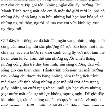
mơ còn chưa kịp gọi tên. Những ngày đầu ấy, trường Chu
Mạnh Trinh trong mắt các em là một thế giới mới lạ, nơi có
những dãy hành lang hun hút, những bài học hóc búa và cả
những người thầy, người cô mà các em vừa kính sợ, vừa
ngưỡng mộ.
Giờ đây, khi tiếng ve đã bắt đầu ngân vang những nhịp cuối
cùng của mùa hạ, khi sắc phượng đỏ rực báo hiệu một mùa
chia tay, các em bước ra khỏi cánh cổng ấy với một tâm thế
hoàn toàn khác: Tâm thế của những người chiến thắng,
những công dân trẻ đầy bản lĩnh, sẵn sàng đương đầu với
sóng gió của biển khơi. Hành trình bốn năm tại mái trường
này không chỉ được đo bằng những năm tháng lịch trình,
mà được kết tinh bằng những giọt mồ hôi ướt đẫm trang
giấy, những nụ cười rạng rỡ sau mỗi giờ học và cả những
giọt nước mắt của sự nỗ lực không ngừng nghỉ. Để giờ đây,
khi nhìn lại, tất cả chúng ta đều có quyền tự hào về một "di
sản" mang tên K30 – một thế hệ đã viết tiếp những trang sử