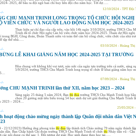
2024- 2025, để bầu ra đội ngũ ban chỉ huy liên đội cho năm học. Tới dự......
12/10/2024 - TPT Đội
:
-/-
G CHU MẠNH TRINH LONG TRỌNG TỔ CHỨC HỘI NGHỊ
Ộ VIÊN CHỨC VÀ NGƯỜI LAO ĐỘNG NĂM HỌC 2024-2025
Thực hiện sự chỉ đạo của cấp trên, vào hồi 14h ngày 3/10/2024, trường THCS Chu 
Trinh đã tổ chức Hội nghị Cán bộ viên chức năm học 2024-2025. Tham dự Hội nghị
í trong BGH, Công đoàn, Đoàn Thanh niên và toàn thể cán bộ công chức, viên chức của nhà tr
ể tập thể nhà......
03/10/2024 - Hoàng Thị
:
-/-
BỪNG LỄ KHAI GIẢNG NĂM HỌC 2024-2025 TẠI TRƯỜNG
Hòa chung với không khí vui tươi, náo nức của ngày tựu trường trên cả nước, sáng n
5/9/2024, trường THCS Chu Mạnh Trinh long trọng tổ chức lễ khai giảng năm học m
....
07/09/2024 - Hoàng Thị
:
-/-
hưởng CHU MẠNH TRINH lần thứ XII, năm học 2023 – 2024
Sáng ngày 25 tháng 5 năm 2024, Ban
thi
đua
trường THCS Chu Mạnh Trinh họp bầu
chọn 20 gương mặt tiêu biểu trong 54 học sinh dự xét giải thưởng Chu Mạnh Trinh l
 2023 – 2024....
25/05/2024 
:
-/-
h hoạt động chào mừng ngày thành lập Quân đội nhân dân Việt
023
4 - 22/12/2023) Hưởng ứng phong trào
thi
đua
lập thành tích Chào mừng 79 năm ngày thành lậ
hân dân. Ban Chấp hành Chi đoàn trường THCS Chu Mạnh Trinh tổ chức
thi
Nhảy dân vũ - Cầu
 các nội dung cụ thể sau: 1. Đối tượng dự giải: Học sinh đang theo học tại......