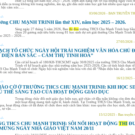
chức Lễ tổng kết năm học 2025 - 2026. Dưới ánh nắng rực rỡ của những ngày cuối 
đã diễn ra trong không khí trang nghiêm, ấm áp, ghi dấu một năm học gặt hái nhiều quả ngọt và đ
bậc cảm xúc......
03/06/2026 - BAN TRUYỀN 
:
-/-
hưởng CHU MẠNH TRINH lần thứ XIV, năm học 2025 – 2026.
Sáng ngày 27 tháng 5 năm 2026, Ban
thi
đua
trường THCS Chu Mạnh Trinh họp bầu
chọn 20 gương mặt tiêu biểu trong 81 học sinh dự xét giải thưởng Chu Mạnh Trinh l
c 2025 – 2026....
27/05/2026 
:
-/-
ẠCH TỔ CHỨC NGÀY HỘI TRẢI NGHIỆM VĂN HÓA CHỦ Đ
 DIỆN BẢN SẮC – CẢM THỤ TINH HOA”
Căn cứ kế hoạch số 180/KH-THCSCMT ngày 30/8/2025 của trường THCS Chu Mạn
Trinh về kế hoạch giáo dục nhà trường năm học 2025-2026; Căn cứ tình hình thực tế
 Chu Mạnh Trinh tổ chức Ngày hội trải nghiệm văn hóa với chủ đề “Nhận diện bản sắc, cảm t
ới các nội dung như sau:...
16/12/2025 
:
-/-
HÀO CỜ Ở TRƯỜNG THCS CHU MẠNH TRINH: KHI HỌC S
Ủ THỂ SÁNG TẠO CỦA HOẠT ĐỘNG GIÁO DỤC
Trong dòng chảy đổi mới giáo dục hiện nay, giờ chào cờ đầu tuần không còn đơn thu
một hoạt động mang tính nghi lễ, hành chính. Tại Trường THCS Chu Mạnh Trinh, su
ua, hoạt động chào cờ đã được tổ chức theo một cách làm khác: trao quyền cho học sinh, để cá
 tự vận......
15/12/2025 - Ban truyền 
:
-/-
G THCS CHU MẠNH TRINH: SÔI NỔI HOẠT ĐỘNG
THI
Đ
MỪNG NGÀY NHÀ GIÁO VIỆT NAM 20/11