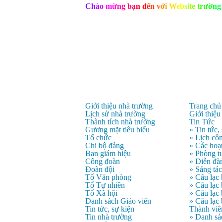
C
h
à
o
m
ừ
n
g
b
ạ
n
đ
ế
n
v
ớ
i
W
e
b
s
i
t
e
t
r
ư
ờ
n
g
Giới thiệu nhà trường
Trang chủ
Lịch sử nhà trường
Giới thiệu
Thành tích nhà trường
Tin Tức
Gương mặt tiêu biểu
» Tin tức,
Tổ chức
» Lịch côn
Chi bộ đảng
» Các hoạ
Ban giám hiệu
» Phòng t
Công đoàn
» Diễn đà
Đoàn đội
» Sáng tá
Tổ Văn phòng
» Câu lạc
Tổ Tự nhiên
» Câu lạ
Tổ Xã hội
» Câu lạc
Danh sách Giáo viên
» Câu lạc
Tin tức, sự kiện
Thành viê
Tin nhà trường
» Danh sá