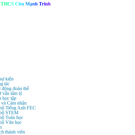
T
H
C
S
C
h
u
M
ạ
n
h
T
r
i
n
h
 sự kiện
g tác
t động đoàn thể
ư vấn tâm lý
n học tập
c và Cảm nhận
 bộ Tiếng Anh FEC
c bộ STEM
 bộ Toán học
 bộ Văn học
n
ch thành viên