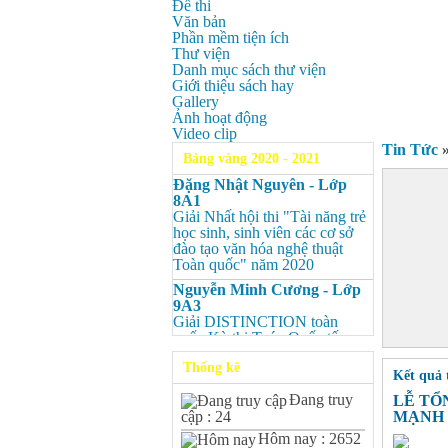
Đề thi
Văn bản
Phần mềm tiện ích
Thư viện
Danh mục sách thư viện
Giới thiệu sách hay
Gallery
Ảnh hoạt động
Video clip
Tin Tức
Bảng vàng 2020 - 2021
Đặng Nhật Nguyên - Lớp
8A1
Giải Nhất hội thi "Tài năng trẻ
học sinh, sinh viên các cơ sở
đào tạo văn hóa nghệ thuật
Toàn quốc" năm 2020
Nguyễn Minh Cương - Lớp
9A3
Giải DISTINCTION toàn
quốc Kỳ thi Toán Quốc tế
Kangaroo – IKMC 2020
Thống kê
Kết quả 
Nguyễn Minh Cương - Lớp
9A3
Đang truy
LỄ TỔ
Giải Ba kỳ thi chọn HSG cấp
MẠNH 
cập : 24
tỉnh môn Toán.
Hôm nay : 2652