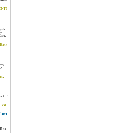
 TNTP
Mạnh
 có
ường.
 Hạnh
gày
ới
 Hạnh
ần thứ
- BGH
 Nam
p
 lông