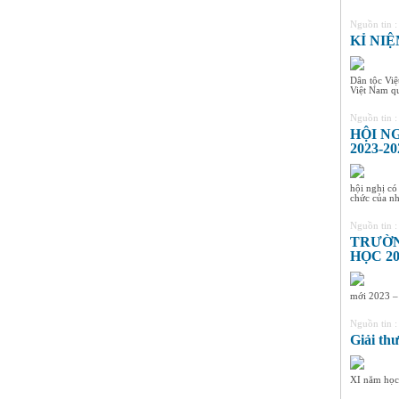
Nguồn tin 
KỈ NI
Dân tộc Việ
Việt Nam qua
Nguồn tin 
HỘI N
2023-20
hội nghị có
chức của nh
Nguồn tin 
TRƯỜN
HỌC 20
mới 2023 – 
Nguồn tin 
Giải t
XI năm học 