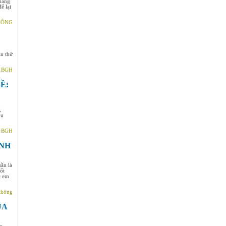
tháng
ể lại
THÔNG
ần thứ
- BGH
Ề:
h
,
hụ
- BGH
INH
ần là
ốt
c em
thông
UA