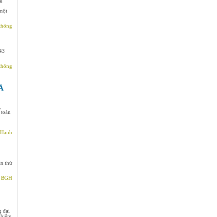
ng
 một
thông
43
thông
À
,
 toàn
 Hạnh
ần thứ
- BGH
g đại
nhiệm