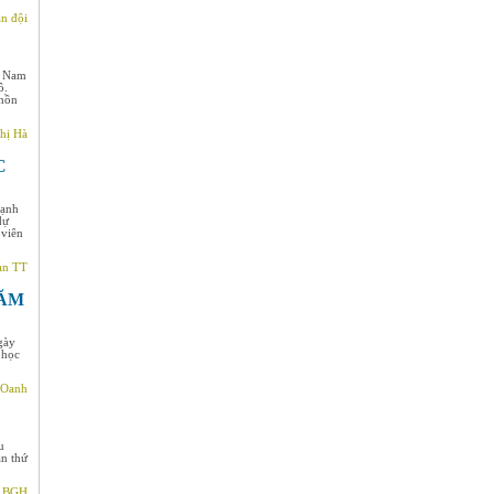
n đội
t Nam
ô.
 hồn
hị Hà
C
Mạnh
dự
 viên
an TT
NĂM
gày
 học
 Oanh
u
ần thứ
- BGH