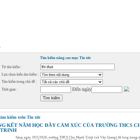
»
Tìm kiếm nâng cao mục Tin tức
Từ tìm kiếm :
Lựa chọn kiểu tìm kiếm :
Tìm kiếm trong chủ đề :
Đến ngày
Thời gian :
tìm kiếm trên Tin tức
NG KẾT NĂM HỌC ĐẦY CẢM XÚC CỦA TRƯỜNG THCS C
TRINH
Sáng ngày 29/5/2026, trường THCS Chu Mạnh Trinh (xã Văn Giang) đã long trọng t