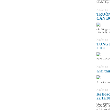
8A3
kì năm học 
HS xuất sắc nhất khối 8, điểm
trung bình đạt 9,4
Nguồn tin 
TRƯỜN
Nguyễn Thị Ngọc Linh -
CÁN B
Lớp 9A3
HS xuất sắc nhất khối 9, điểm
trung bình đạt 9,5
các đồng ch
Đây là dịp đ
Nguồn tin 
TƯNG 
CHU
2024 – 2025
Nguồn tin 
Giải t
XII năm học
Nguồn tin 
Kế hoạc
22/12/2
(22/12/194
Quân đội n
– Kéo co với