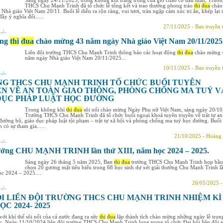
Sáng ngày 24/11/2025, trong không khí trang trọng của giờ chào cờ đầu tuần, Trườ
THCS Chu Mạnh Trinh đã tổ chức lễ tổng kết và trao thưởng phong trào
thi
đua
chào
hà giáo Việt Nam 20/11. Buổi lễ diễn ra rộn ràng, vui tươi, tràn ngập cảm xúc tri ân, khép lại
ầy ý nghĩa đối......
27/11/2025 - Ban truyền 
:
-/-
ộng
thi
đua
chào mừng 43 năm ngày Nhà giáo Việt Nam 20/11/2025
Liên đội trường THCS Chu Mạnh Trinh thông báo các hoạt động
thi
đua
chào mừng 
năm ngày Nhà giáo Việt Nam 20/11/2025...
10/11/2025 - Ban truyền 
:
-/-
G THCS CHU MẠNH TRINH TỔ CHỨC BUỔI TUYÊN
N VỀ AN TOÀN GIAO THÔNG, PHÒNG CHỐNG MA TUÝ V
DỤC PHÁP LUẬT HỌC ĐƯỜNG
Trong không khí
thi
đua
sôi nổi chào mừng Ngày Phụ nữ Việt Nam, sáng ngày 20/10
Trường THCS Chu Mạnh Trinh đã tổ chức buổi ngoại khoá tuyên truyền về trật tự an
đường bộ, giáo dục pháp luật tội phạm – trật tự xã hội và phòng chống ma tuý học đường. Buổi
 có sự tham gia......
21/10/2025 - Hoàng
:
-/-
ưởng CHU MẠNH TRINH lần thứ XIII, năm học 2024 – 2025.
Sáng ngày 26 tháng 5 năm 2025, Ban
thi
đua
trường THCS Chu Mạnh Trinh họp bầu
chọn 20 gương mặt tiêu biểu trong 68 học sinh dự xét giải thưởng Chu Mạnh Trinh l
c 2024 – 2025....
26/05/2025 
:
-/-
ỘI LIỂN ĐỘI TRƯỜNG THCS CHU MẠNH TRINH NHIỆM KÌ
C 2024- 2025
ới khí thế sôi nổi của cả nước đang ra sức
thi
đua
lập thành tích chào mừng những ngày lễ trọn
c. Ngày 11/10/2024 liên đội trường THCS Chu Mạnh Trinh long trọng tổ chức Đại hội liên đội 