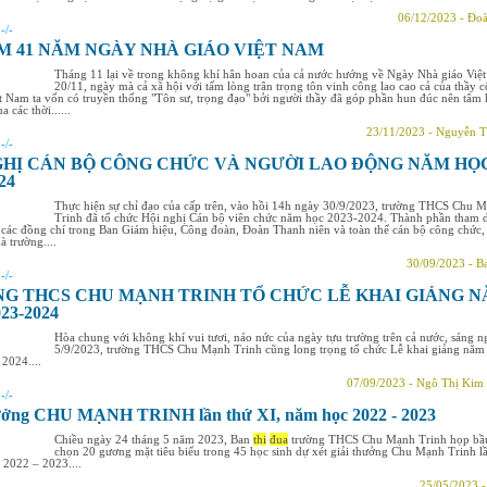
06/12/2023 - Đoà
:
-/-
ỆM 41 NĂM NGÀY NHÀ GIÁO VIỆT NAM
Tháng 11 lại về trong không khí hân hoan của cả nước hướng về Ngày Nhà giáo Việ
20/11, ngày mà cả xã hội với tấm lòng trân trọng tôn vinh công lao cao cả của thầy c
t Nam ta vốn có truyền thống "Tôn sư, trọng đạo" bởi người thầy đã góp phần hun đúc nên tâm
 các thời......
23/11/2023 - Nguyễn T
:
-/-
GHỊ CÁN BỘ CÔNG CHỨC VÀ NGƯỜI LAO ĐỘNG NĂM HỌ
24
Thực hiện sự chỉ đạo của cấp trên, vào hồi 14h ngày 30/9/2023, trường THCS Chu 
Trinh đã tổ chức Hội nghị Cán bộ viên chức năm học 2023-2024. Thành phần tham 
 các đồng chí trong Ban Giám hiệu, Công đoàn, Đoàn Thanh niên và toàn thể cán bộ công chức,
à trường....
30/09/2023 - B
:
-/-
G THCS CHU MẠNH TRINH TỔ CHỨC LỄ KHAI GIẢNG 
23-2024
Hòa chung với không khí vui tươi, náo nức của ngày tựu trường trên cả nước, sáng n
5/9/2023, trường THCS Chu Mạnh Trinh cũng long trọng tổ chức Lễ khai giảng năm
2024....
07/09/2023 - Ngô Thị Kim
:
-/-
hưởng CHU MẠNH TRINH lần thứ XI, năm học 2022 - 2023
Chiều ngày 24 tháng 5 năm 2023, Ban
thi
đua
trường THCS Chu Mạnh Trinh họp bầ
chọn 20 gương mặt tiêu biểu trong 45 học sinh dự xét giải thưởng Chu Mạnh Trinh l
2022 – 2023....
25/05/2023 