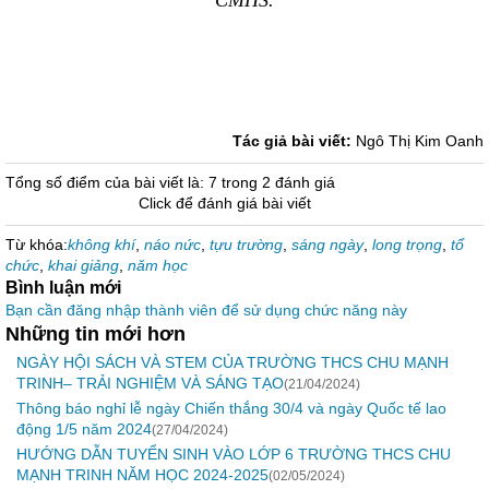
CMHS.
Tác giả bài viết:
Ngô Thị Kim Oanh
Tổng số điểm của bài viết là: 7 trong 2 đánh giá
Click để đánh giá bài viết
Từ khóa:
không khí
,
náo nức
,
tựu trường
,
sáng ngày
,
long trọng
,
tổ
chức
,
khai giảng
,
năm học
Bình luận mới
Bạn cần đăng nhập thành viên để sử dụng chức năng này
Những tin mới hơn
NGÀY HỘI SÁCH VÀ STEM CỦA TRƯỜNG THCS CHU MẠNH
TRINH– TRẢI NGHIỆM VÀ SÁNG TẠO
(21/04/2024)
Thông báo nghỉ lễ ngày Chiến thắng 30/4 và ngày Quốc tế lao
động 1/5 năm 2024
(27/04/2024)
HƯỚNG DẪN TUYỂN SINH VÀO LỚP 6 TRƯỜNG THCS CHU
MẠNH TRINH NĂM HỌC 2024-2025
(02/05/2024)