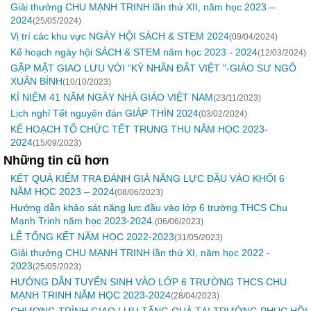
Giải thưởng CHU MẠNH TRINH lần thứ XII, năm học 2023 –
2024
(25/05/2024)
Vị trí các khu vực NGÀY HỘI SÁCH & STEM 2024
(09/04/2024)
Kế hoạch ngày hội SÁCH & STEM năm học 2023 - 2024
(12/03/2024)
GẶP MẶT GIAO LƯU VỚI "KỲ NHÂN ĐẤT VIỆT "-GIÁO SƯ NGÔ
XUÂN BÍNH
(10/10/2023)
KỈ NIỆM 41 NĂM NGÀY NHÀ GIÁO VIỆT NAM
(23/11/2023)
Lịch nghỉ Tết nguyên đán GIÁP THÌN 2024
(03/02/2024)
KẾ HOẠCH TỔ CHỨC TẾT TRUNG THU NĂM HỌC 2023-
2024
(15/09/2023)
Những tin cũ hơn
KẾT QUẢ KIỂM TRA ĐÁNH GIÁ NĂNG LỰC ĐẦU VÀO KHỐI 6
NĂM HỌC 2023 – 2024
(08/06/2023)
Hướng dẫn khảo sát năng lực đầu vào lớp 6 trường THCS Chu
Mạnh Trinh năm học 2023-2024.
(06/06/2023)
LỄ TỔNG KẾT NĂM HỌC 2022-2023
(31/05/2023)
Giải thưởng CHU MẠNH TRINH lần thứ XI, năm học 2022 -
2023
(25/05/2023)
HƯỚNG DẪN TUYỂN SINH VÀO LỚP 6 TRƯỜNG THCS CHU
MẠNH TRINH NĂM HỌC 2023-2024
(28/04/2023)