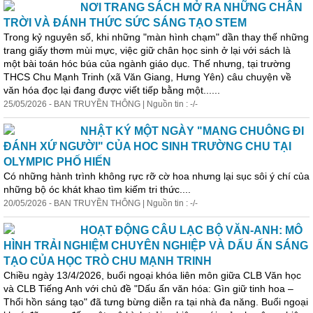
NƠI TRANG SÁCH MỞ RA NHỮNG CHÂN
TRỜI VÀ ĐÁNH THỨC SỨC SÁNG TẠO STEM
Trong kỷ nguyên số, khi những "màn hình chạm" dần thay thế những
trang giấy thơm mùi mực, việc giữ chân học sinh ở lại với sách là
một bài toán hóc búa của ngành giáo dục. Thế nhưng, tại trường
THCS Chu Mạnh Trinh (xã Văn Giang, Hưng Yên) câu chuyện về
văn hóa đọc lại đang được viết tiếp bằng một......
25/05/2026 - BAN TRUYỀN THÔNG | Nguồn tin : -/-
NHẬT KÝ MỘT NGÀY "MANG CHUÔNG ĐI
ĐÁNH XỨ NGƯỜI" CỦA HOC SINH TRƯỜNG CHU TẠI
OLYMPIC PHỐ HIẾN
Có những hành trình không rực rỡ cờ hoa nhưng lại sục sôi ý chí của
những bộ óc khát khao tìm kiếm tri thức....
20/05/2026 - BAN TRUYỀN THÔNG | Nguồn tin : -/-
HOẠT ĐỘNG CÂU LẠC BỘ VĂN-ANH: MÔ
HÌNH TRẢI NGHIỆM CHUYÊN NGHIỆP VÀ DẤU ẤN SÁNG
TẠO CỦA HỌC TRÒ CHU MẠNH TRINH
Chiều ngày 13/4/2026, buổi ngoại khóa liên môn giữa CLB Văn học
và CLB Tiếng Anh với chủ đề "Dấu ấn văn hóa: Gìn giữ tinh hoa –
Thổi hồn sáng tạo" đã tưng bừng diễn ra tại nhà đa năng. Buổi ngoại