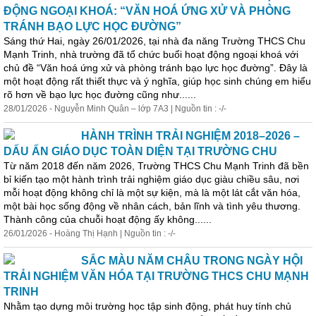
ĐỘNG NGOẠI KHOÁ: “VĂN HOÁ ỨNG XỬ VÀ PHÒNG
TRÁNH BẠO LỰC HỌC ĐƯỜNG”
Sáng thứ Hai, ngày 26/01/2026, tại nhà đa năng Trường THCS Chu
Mạnh Trinh, nhà trường đã tổ chức buổi hoạt động ngoại khoá với
chủ đề “Văn hoá ứng xử và phòng tránh bạo lực học đường”. Đây là
một hoạt động rất thiết
thực
và ý nghĩa, giúp học sinh chúng em hiểu
rõ hơn về bạo lực học đường cũng như......
28/01/2026 - Nguyễn Minh Quân – lớp 7A3 | Nguồn tin : -/-
HÀNH TRÌNH TRẢI NGHIỆM 2018–2026 –
DẤU ẤN GIÁO DỤC TOÀN DIỆN TẠI TRƯỜNG CHU
Từ năm 2018 đến năm 2026, Trường THCS Chu Mạnh Trinh đã bền
bỉ kiến tạo một hành trình trải nghiệm giáo dục giàu chiều sâu, nơi
mỗi hoạt động không chỉ là một sự kiện, mà là một lát cắt văn hóa,
một bài học sống động về nhân cách, bản lĩnh và tình yêu thương.
Thành công của chuỗi hoạt động ấy không......
26/01/2026 - Hoàng Thị Hạnh | Nguồn tin : -/-
SẮC MÀU NĂM CHÂU TRONG NGÀY HỘI
TRẢI NGHIỆM VĂN HÓA TẠI TRƯỜNG THCS CHU MẠNH
TRINH
Nhằm tạo dựng môi trường học tập sinh động, phát huy tính chủ