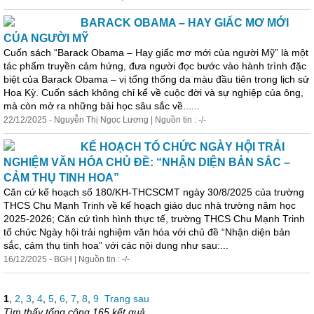
BARACK OBAMA – HAY GIẤC MƠ MỚI
CỦA NGƯỜI MỸ
Cuốn sách “Barack Obama – Hay giấc mơ mới của người Mỹ” là một
tác phẩm truyền cảm hứng, đưa người đọc bước vào hành trình đặc
biệt của Barack Obama – vị tổng thống da màu đầu tiên trong lịch sử
Hoa Kỳ. Cuốn sách không chỉ kể về cuộc đời và sự nghiệp của ông,
mà còn mở ra những bài học sâu sắc về......
22/12/2025 - Nguyễn Thị Ngọc Lương | Nguồn tin : -/-
KẾ HOẠCH TỔ CHỨC NGÀY HỘI TRẢI
NGHIỆM VĂN HÓA CHỦ ĐỀ: “NHẬN DIỆN BẢN SẮC –
CẢM THỤ TINH HOA”
Căn cứ kế hoạch số 180/KH-THCSCMT ngày 30/8/2025 của trường
THCS Chu Mạnh Trinh về kế hoạch giáo dục nhà trường năm học
2025-2026; Căn cứ tình hình
thực
tế, trường THCS Chu Mạnh Trinh
tổ chức Ngày hội trải nghiệm văn hóa với chủ đề “Nhận diện bản
sắc, cảm thụ tinh hoa” với các nội dung như sau:...
16/12/2025 - BGH | Nguồn tin : -/-
1
,
2
,
3
,
4
,
5
,
6
,
7
,
8
,
9
Trang sau
Tìm thấy tổng cộng 165 kết quả