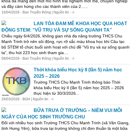
khoá đã mang đến một mô hình trải nghiệm mới mẻ, chuyên nghiệp
và đầy cảm hứng cho các thành viên của 2......
16/04/2026 - Ban Truyền thông | Nguồn tin : -/-
LAN TỎA ĐAM MÊ KHOA HỌC QUA HOẠT
ĐỘNG STEM: “VŨ TRỤ VÀ SỰ SỐNG QUANH TA”
Chiều ngày 6/4/2026, không gian nhà đa năng trường THCS Chu
Mạnh Trinh trở nên sôi động, rực rỡ sắc màu khoa học khi Câu lạc
bộ STEM tổ chức buổi sinh hoạt với chủ đề “Vũ trụ và sự sống quanh
ta”, thu hút 223 học sinh tham gia....
08/04/2026 - Ban Truyền thông | Nguồn tin : -/-
Thời khóa biểu Học kỳ II (lần 5) năm học
2025 – 2026
Trường THCS Chu Mạnh Trinh thông báo Thời
khóa biểu Học kỳ II (lần 5) năm học 2025 – 2026
thực
hiện
từ 30/3/2026...
26/03/2026 - BGH | Nguồn tin : -/-
BỮA TRƯA Ở TRƯỜNG – NIỀM VUI MỖI
NGÀY CỦA HỌC SINH TRƯỜNG CHU
Đối với nhiều học sinh Trường THCS Chu Mạnh Trinh (xã Văn Giang,
tỉnh Hưng Yên), bữa trưa tại trường không chỉ đơn thuần là một bữa