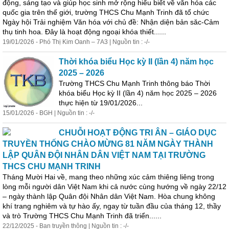
động, sáng tạo và giúp học sinh mở rộng hiểu biết về văn hóa các
quốc gia trên thế giới, trường THCS Chu Mạnh Trinh đã tổ chức
Ngày hội Trải nghiệm Văn hóa với chủ đề: Nhận diện bản săc-Cảm
thụ tinh hoa. Đây là hoạt động ngoại khóa thiết......
19/01/2026 - Phó Thị Kim Oanh – 7A3 | Nguồn tin : -/-
Thời khóa biểu Học kỳ II (lần 4) năm học
2025 – 2026
Trường THCS Chu Mạnh Trinh thông báo Thời
khóa biểu Học kỳ II (lần 4) năm học 2025 – 2026
thực
hiện
từ 19/01/2026...
15/01/2026 - BGH | Nguồn tin : -/-
CHUỖI HOẠT ĐỘNG TRI ÂN – GIÁO DỤC
TRUYỀN THỐNG CHÀO MỪNG 81 NĂM NGÀY THÀNH
LẬP QUÂN ĐỘI NHÂN DÂN VIỆT NAM TẠI TRƯỜNG
THCS CHU MẠNH TRINH
Tháng Mười Hai về, mang theo những xúc cảm thiêng liêng trong
lòng mỗi người dân Việt Nam khi cả nước cùng hướng về ngày 22/12
– ngày thành lập Quân đội Nhân dân Việt Nam. Hòa chung không
khí trang nghiêm và tự hào ấy, ngay từ tuần đầu của tháng 12, thầy
và trò Trường THCS Chu Mạnh Trinh đã triển......
22/12/2025 - Ban truyền thông | Nguồn tin : -/-