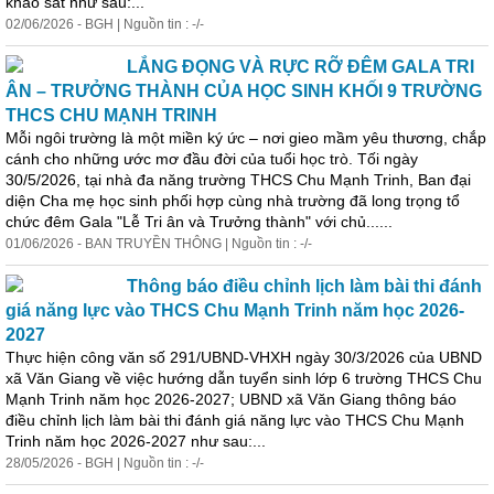
khảo sát như sau:...
02/06/2026 - BGH | Nguồn tin : -/-
LẮNG ĐỌNG VÀ RỰC RỠ ĐÊM GALA TRI
ÂN – TRƯỞNG THÀNH CỦA HỌC SINH KHỐI 9 TRƯỜNG
THCS CHU MẠNH TRINH
Mỗi ngôi trường là một miền ký ức – nơi gieo mầm yêu thương, chắp
cánh cho những ước mơ đầu đời của tuổi học trò. Tối ngày
30/5/2026, tại nhà đa năng trường THCS Chu Mạnh Trinh, Ban đại
diện Cha mẹ học sinh phối hợp cùng nhà trường đã long trọng tổ
chức đêm Gala "Lễ Tri ân và Trưởng thành" với chủ......
01/06/2026 - BAN TRUYỀN THÔNG | Nguồn tin : -/-
Thông báo điều chỉnh lịch làm bài thi đánh
giá năng lực vào THCS Chu Mạnh Trinh năm học 2026-
2027
Thực
hiện
công văn số 291/UBND-VHXH ngày 30/3/2026 của UBND
xã Văn Giang về việc hướng dẫn tuyển sinh lớp 6 trường THCS Chu
Mạnh Trinh năm học 2026-2027; UBND xã Văn Giang thông báo
điều chỉnh lịch làm bài thi đánh giá năng lực vào THCS Chu Mạnh
Trinh năm học 2026-2027 như sau:...
28/05/2026 - BGH | Nguồn tin : -/-