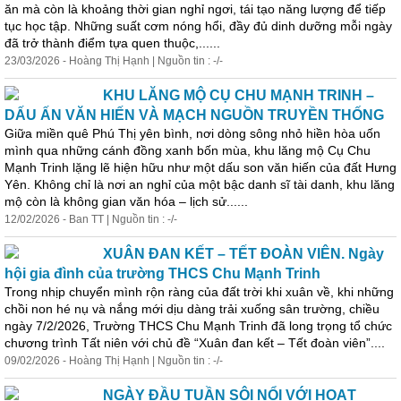
ăn mà còn là khoảng thời gian nghỉ ngơi, tái tạo năng lượng để tiếp
tục học tập. Những suất cơm nóng hổi, đầy đủ dinh dưỡng mỗi ngày
đã trở thành điểm tựa quen thuộc,......
23/03/2026 - Hoàng Thị Hạnh | Nguồn tin : -/-
KHU LĂNG MỘ CỤ CHU MẠNH TRINH –
DẤU ẤN VĂN HIẾN VÀ MẠCH NGUỒN TRUYỀN THỐNG
Giữa miền quê Phú Thị yên bình, nơi dòng sông nhỏ hiền hòa uốn
mình qua những cánh đồng xanh bốn mùa, khu lăng mộ Cụ Chu
Mạnh Trinh lặng lẽ
hiện
hữu như một dấu son văn hiến của đất Hưng
Yên. Không chỉ là nơi an nghỉ của một bậc danh sĩ tài danh, khu lăng
mộ còn là không gian văn hóa – lịch sử......
12/02/2026 - Ban TT | Nguồn tin : -/-
XUÂN ĐAN KẾT – TẾT ĐOÀN VIÊN. Ngày
hội gia đình của trường THCS Chu Mạnh Trinh
Trong nhịp chuyển mình rộn ràng của đất trời khi xuân về, khi những
chồi non hé nụ và nắng mới dịu dàng trải xuống sân trường, chiều
ngày 7/2/2026, Trường THCS Chu Mạnh Trinh đã long trọng tổ chức
chương trình Tất niên với chủ đề “Xuân đan kết – Tết đoàn viên”....
09/02/2026 - Hoàng Thị Hạnh | Nguồn tin : -/-
NGÀY ĐẦU TUẦN SÔI NỔI VỚI HOẠT