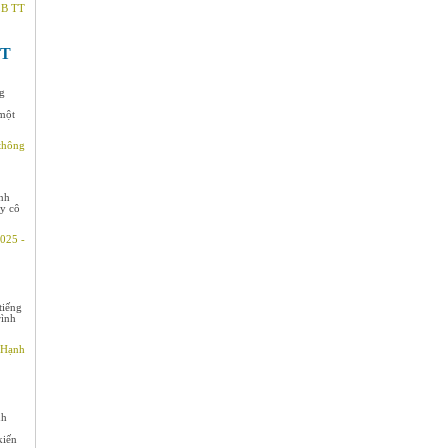
LB TT
ỆT
ng
 một
thông
nh
ầy cô
025 -
tiếng
rình
 Hạnh
nh
kiến