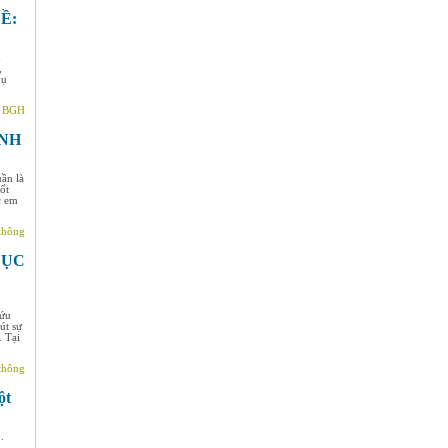
Ề:
h
,
hụ
- BGH
INH
ần là
ốt
c em
thông
DỤC
cứu
út sự
. Tại
thông
ột
.