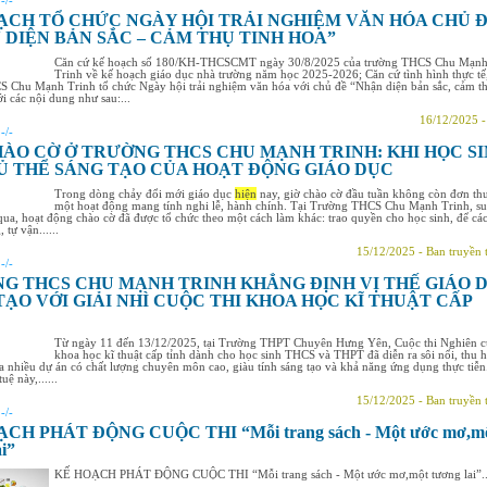
:
-/-
ẠCH TỔ CHỨC NGÀY HỘI TRẢI NGHIỆM VĂN HÓA CHỦ Đ
 DIỆN BẢN SẮC – CẢM THỤ TINH HOA”
Căn cứ kế hoạch số 180/KH-THCSCMT ngày 30/8/2025 của trường THCS Chu Mạn
Trinh về kế hoạch giáo dục nhà trường năm học 2025-2026; Căn cứ tình hình thực tế
 Chu Mạnh Trinh tổ chức Ngày hội trải nghiệm văn hóa với chủ đề “Nhận diện bản sắc, cảm t
ới các nội dung như sau:...
16/12/2025 
:
-/-
HÀO CỜ Ở TRƯỜNG THCS CHU MẠNH TRINH: KHI HỌC S
Ủ THỂ SÁNG TẠO CỦA HOẠT ĐỘNG GIÁO DỤC
Trong dòng chảy đổi mới giáo dục
hiện
nay, giờ chào cờ đầu tuần không còn đơn thu
một hoạt động mang tính nghi lễ, hành chính. Tại Trường THCS Chu Mạnh Trinh, su
ua, hoạt động chào cờ đã được tổ chức theo một cách làm khác: trao quyền cho học sinh, để cá
 tự vận......
15/12/2025 - Ban truyền 
:
-/-
G THCS CHU MẠNH TRINH KHẲNG ĐỊNH VỊ THẾ GIÁO 
TẠO VỚI GIẢI NHÌ CUỘC THI KHOA HỌC KĨ THUẬT CẤP
Từ ngày 11 đến 13/12/2025, tại Trường THPT Chuyên Hưng Yên, Cuộc thi Nghiên 
khoa học kĩ thuật cấp tỉnh dành cho học sinh THCS và THPT đã diễn ra sôi nổi, thu h
a nhiều dự án có chất lượng chuyên môn cao, giàu tính sáng tạo và khả năng ứng dụng thực tiễn
tuệ này,......
15/12/2025 - Ban truyền 
:
-/-
CH PHÁT ĐỘNG CUỘC THI “Mỗi trang sách - Một ước mơ,m
ai”
KẾ HOẠCH PHÁT ĐỘNG CUỘC THI “Mỗi trang sách - Một ước mơ,một tương lai”..