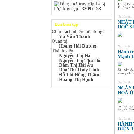
Bùi Quang Minh - Lớp 9A3
Tổng
Trinh, Ban 
Giải DISTINCTION Toàn
Trưởng thàn
lượt truy cập :
33097153
quốc Kỳ thi Toán Quốc tế
Kangaroo – IKMC 2020
Nguồn tin 
NHẬT 
Bùi Quang Minh - Lớp 9A3
Ban biên tập
HOC S
Giải Ba kỳ thi chọn HSG cấp
Chịu trách nhiệm nội dung:
tỉnh môn Toán.
Vũ Văn Thanh
Đinh Anh Thư - Lớp 9A3
Quản trị:
Giải Nhì kỳ thi chọn HSG cấp
Hoàng Hải Dương
Nguồn tin 
tỉnh môn Sinh học.
Thành viên:
Hành tr
Nguyễn Thị Hà
Mạnh T
Chu Quang Lượng - Lớp
Nguyễn Thị Thu Hà
9A3
Đàm Thị Hải Âu
Giải Ba kỳ thi chọn HSG cấp
Đào Thị Thùy Linh
đầu năm dà
tỉnh môn Toán.
không chỉ ma
Đỗ Thị Hồng Thắm
Lê Minh Chiến- Lớp 9A3
Hoàng Thị Hạnh
Nguồn tin 
Giải Ba kỳ thi chọn HSG cấp
NGÀY 
tỉnh môn Sinh học.
HOÁ Ứ
Đào Thu Hiền - Lớp 9A1
Giải Ba kỳ thi chọn HSG cấp
tỉnh môn Tiếng Anh.
bạo lực học
lực học đườ
Nguyễn Mạnh Dũng - Lớp
6A1
Nguồn tin 
Đạt TOP 5% học sinh xuất sắc
HÀNH 
Toàn quốc Kỳ thi Toán Quốc
DIỆN 
tế Kangaroo – IKMC 2021