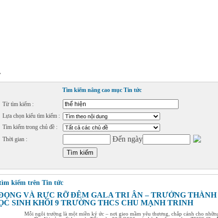
»
Tìm kiếm nâng cao mục Tin tức
Từ tìm kiếm :
Lựa chọn kiểu tìm kiếm :
Tìm kiếm trong chủ đề :
Đến ngày
Thời gian :
tìm kiếm trên Tin tức
ĐỌNG VÀ RỰC RỠ ĐÊM GALA TRI ÂN – TRƯỞNG THÀNH
ỌC SINH KHỐI 9 TRƯỜNG THCS CHU MẠNH TRINH
Mỗi ngôi trường là một miền ký ức – nơi gieo mầm yêu thương, chắp cánh cho nhữn