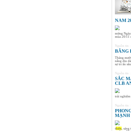
NAM 20
mừng Ngày N
mùa 20/11 đ
Nguồn tin 
BÂNG 
Tháng mười
nắng dịu dà
sự tri ân sâ
Nguồn tin 
SẮC M
CLB A
trải nghiệm
Nguồn tin 
PHONG
MẠNH 
t
hiện
, sáng