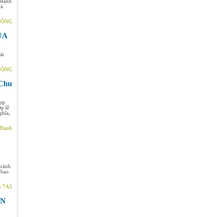
 Mạnh
và
THÔNG
ỦA
át
THÔNG
Chu
hợp
p lễ
ghĩa,
 Hạnh
tránh
 bạo
p 7A3
ÀN