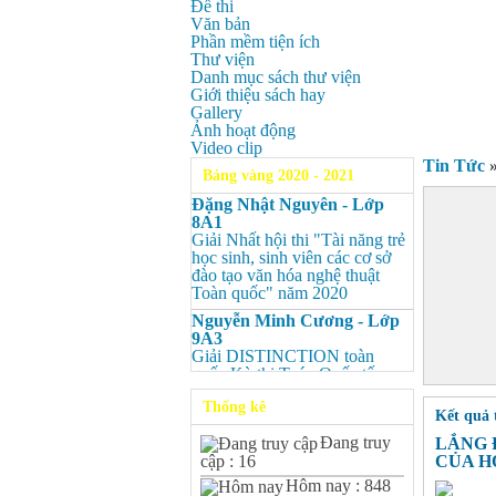
Đề thi
Văn bản
Phần mềm tiện ích
Thư viện
Danh mục sách thư viện
Giới thiệu sách hay
Gallery
Ảnh hoạt động
Video clip
Tin Tức
Bảng vàng 2020 - 2021
Đặng Nhật Nguyên - Lớp
8A1
Giải Nhất hội thi "Tài năng trẻ
học sinh, sinh viên các cơ sở
đào tạo văn hóa nghệ thuật
Toàn quốc" năm 2020
Nguyễn Minh Cương - Lớp
9A3
Giải DISTINCTION toàn
quốc Kỳ thi Toán Quốc tế
Kangaroo – IKMC 2020
Thống kê
Kết quả 
Nguyễn Minh Cương - Lớp
9A3
Đang truy
LẮNG 
Giải Ba kỳ thi chọn HSG cấp
CỦA H
cập : 16
tỉnh môn Toán.
Hôm nay : 848