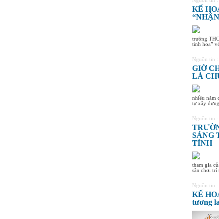
Nguồn tin 
8A3
KẾ HO
HS xuất sắc nhất khối 8, điểm
“NHẬN
trung bình đạt 9,4
Nguyễn Thị Ngọc Linh -
Lớp 9A3
trường THCS
tinh hoa” v
HS xuất sắc nhất khối 9, điểm
trung bình đạt 9,5
Nguồn tin 
GIỜ C
LÀ CH
nhiều năm q
tự xây dựng,
Nguồn tin 
TRƯỜN
SÁNG 
TỈNH
tham gia củ
sân chơi trí 
Nguồn tin 
KẾ HOẠ
tương l