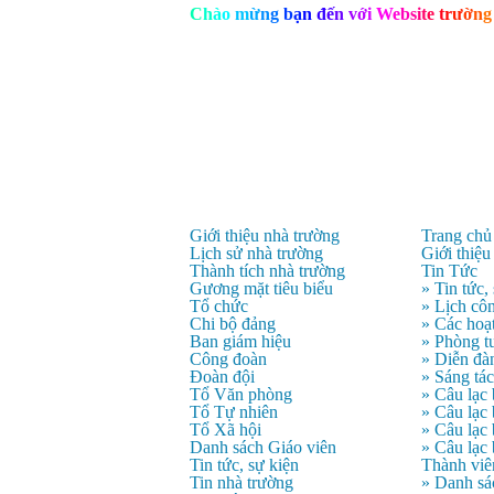
C
h
à
o
m
ừ
n
g
b
ạ
n
đ
ế
n
v
ớ
i
W
e
b
s
i
t
e
t
r
ư
ờ
n
g
Giới thiệu nhà trường
Trang chủ
Lịch sử nhà trường
Giới thiệu
Thành tích nhà trường
Tin Tức
Gương mặt tiêu biểu
» Tin tức,
Tổ chức
» Lịch côn
Chi bộ đảng
» Các hoạ
Ban giám hiệu
» Phòng t
Công đoàn
» Diễn đà
Đoàn đội
» Sáng tá
Tổ Văn phòng
» Câu lạc
Tổ Tự nhiên
» Câu lạ
Tổ Xã hội
» Câu lạc
Danh sách Giáo viên
» Câu lạc
Tin tức, sự kiện
Thành viê
Tin nhà trường
» Danh sá