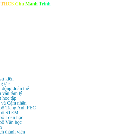
T
H
C
S
C
h
u
M
ạ
n
h
T
r
i
n
h
 sự kiện
g tác
t động đoàn thể
ư vấn tâm lý
n học tập
c và Cảm nhận
 bộ Tiếng Anh FEC
c bộ STEM
 bộ Toán học
 bộ Văn học
n
ch thành viên