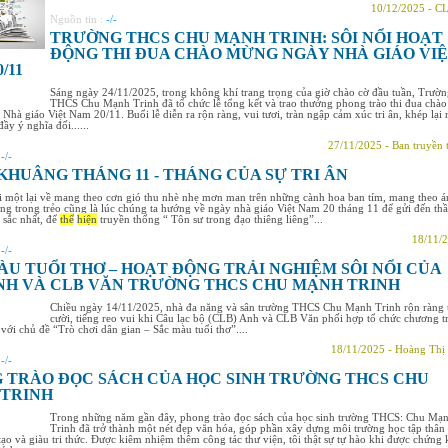
10/12/2025 - C
Nguồn tin :
-/-
TRƯỜNG THCS CHU MẠNH TRINH: SÔI NỔI HOẠT
ĐỘNG THI ĐUA CHÀO MỪNG NGÀY NHÀ GIÁO VI
/11
Sáng ngày 24/11/2025, trong không khí trang trọng của giờ chào cờ đầu tuần, Trườ
THCS Chu Mạnh Trinh đã tổ chức lễ tổng kết và trao thưởng phong trào thi đua chào
hà giáo Việt Nam 20/11. Buổi lễ diễn ra rộn ràng, vui tươi, tràn ngập cảm xúc tri ân, khép lại
ầy ý nghĩa đối......
27/11/2025 - Ban truyền 
:
-/-
KHUÂNG THÁNG 11 - THÁNG CỦA SỰ TRI ÂN
 một lại về mang theo cơn gió thu nhè nhẹ mơn man trên những cành hoa ban tím, mang theo á
ng trong trẻo cũng là lúc chúng ta hướng về ngày nhà giáo Việt Nam 20 tháng 11 để gửi đến th
u sắc nhất, để
thể
hiện
truyền thống “ Tôn sư trong đạo thiêng liêng”...
18/11/2
:
-/-
ÀU TUỔI THƠ – HOẠT ĐỘNG TRẢI NGHIỆM SÔI NỔI CỦA
NH VÀ CLB VĂN TRƯỜNG THCS CHU MẠNH TRINH
Chiều ngày 14/11/2025, nhà đa năng và sân trường THCS Chu Mạnh Trinh rộn ràng 
cười, tiếng reo vui khi Câu lạc bộ (CLB) Anh và CLB Văn phối hợp tổ chức chương t
 với chủ đề “Trò chơi dân gian – Sắc màu tuổi thơ”....
18/11/2025 - Hoàng Thị
:
-/-
 TRÀO ĐỌC SÁCH CỦA HỌC SINH TRƯỜNG THCS CHU
TRINH
Trong những năm gần đây, phong trào đọc sách của học sinh trường THCS: Chu Mạ
Trinh đã trở thành một nét đẹp văn hóa, góp phần xây dựng môi trường học tập thân
 tạo và giàu tri thức. Được kiêm nhiệm thêm công tác thư viện, tôi thật sự tự hào khi được chứng 