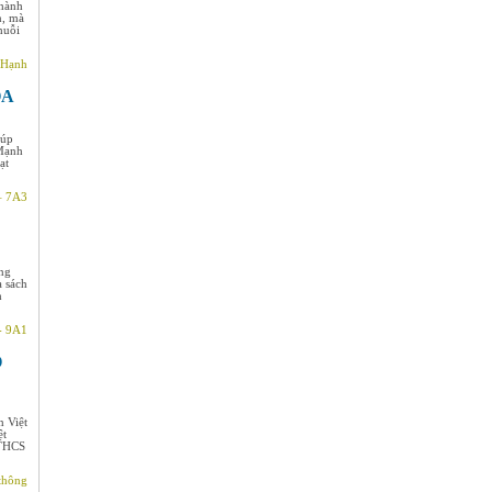
 hành
n, mà
huỗi
 Hạnh
ÓA
iúp
 Mạnh
ạt
– 7A3
áng
a sách
h
- 9A1
O
n Việt
ệt
 THCS
thông