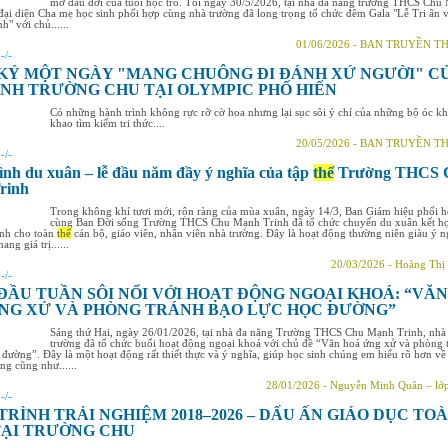
mơ đầu đời của tuổi học trò. Tối ngày 30/5/2026, tại nhà đa năng trường THCS Chu
đại diện Cha mẹ học sinh phối hợp cùng nhà trường đã long trọng tổ chức đêm Gala "Lễ Tri ân 
h" với chủ......
01/06/2026 - BAN TRUYỀN 
:
-/-
KÝ MỘT NGÀY "MANG CHUÔNG ĐI ĐÁNH XỨ NGƯỜI" C
INH TRƯỜNG CHU TẠI OLYMPIC PHỐ HIẾN
Có những hành trình không rực rỡ cờ hoa nhưng lại sục sôi ý chí của những bộ óc kh
khao tìm kiếm tri thức....
20/05/2026 - BAN TRUYỀN 
:
-/-
ình du xuân – lễ đầu năm đầy ý nghĩa của tập
thể
Trường THCS 
rinh
Trong không khí tươi mới, rộn ràng của mùa xuân, ngày 14/3, Ban Giám hiệu phối 
cùng Ban Đời sống Trường THCS Chu Mạnh Trinh đã tổ chức chuyến du xuân kết hợ
nh cho toàn
thể
cán bộ, giáo viên, nhân viên nhà trường. Đây là hoạt động thường niên giàu ý n
ng giá trị......
20/03/2026 - Hoàng Thị
:
-/-
ĐẦU TUẦN SÔI NỔI VỚI HOẠT ĐỘNG NGOẠI KHOÁ: “VĂN
NG XỬ VÀ PHÒNG TRÁNH BẠO LỰC HỌC ĐƯỜNG”
Sáng thứ Hai, ngày 26/01/2026, tại nhà đa năng Trường THCS Chu Mạnh Trinh, nhà
trường đã tổ chức buổi hoạt động ngoại khoá với chủ đề “Văn hoá ứng xử và phòng 
 đường”. Đây là một hoạt động rất thiết thực và ý nghĩa, giúp học sinh chúng em hiểu rõ hơn về
ng cũng như......
28/01/2026 - Nguyễn Minh Quân – lớ
:
-/-
TRÌNH TRẢI NGHIỆM 2018–2026 – DẤU ẤN GIÁO DỤC TO
TẠI TRƯỜNG CHU