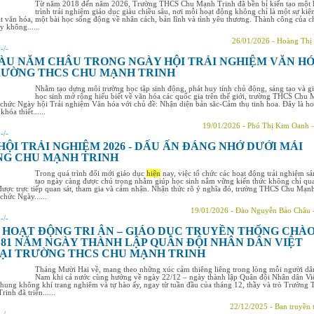
Từ năm 2018 đến năm 2026, Trường THCS Chu Mạnh Trinh đã bền bỉ kiến tạo một
trình trải nghiệm giáo dục giàu chiều sâu, nơi mỗi hoạt động không chỉ là một sự kiệ
cắt văn hóa, một bài học sống động về nhân cách, bản lĩnh và tình yêu thương. Thành công của c
y không......
26/01/2026 - Hoàng Thị
:
-/-
ÀU NĂM CHÂU TRONG NGÀY HỘI TRẢI NGHIỆM VĂN H
RƯỜNG THCS CHU MẠNH TRINH
Nhằm tạo dựng môi trường học tập sinh động, phát huy tính chủ động, sáng tạo và g
học sinh mở rộng hiểu biết về văn hóa các quốc gia trên thế giới, trường THCS Chu
 chức Ngày hội Trải nghiệm Văn hóa với chủ đề: Nhận diện bản săc-Cảm thụ tinh hoa. Đây là ho
hóa thiết......
19/01/2026 - Phó Thị Kim Oanh 
:
-/-
HỘI TRẢI NGHIỆM 2026 - DẤU ẤN ĐÁNG NHỚ DƯỚI MÁI
G CHU MẠNH TRINH
Trong quá trình đổi mới giáo dục
hiện
nay, việc tổ chức các hoạt động trải nghiệm s
tạo ngày càng được chú trọng nhằm giúp học sinh nắm vững kiến thức không chỉ qu
ược trực tiếp quan sát, tham gia và cảm nhận. Nhận thức rõ ý nghĩa đó, trường THCS Chu Mạn
chức Ngày......
19/01/2026 - Đào Nguyễn Bảo Châu 
:
-/-
 HOẠT ĐỘNG TRI ÂN – GIÁO DỤC TRUYỀN THỐNG CHÀ
81 NĂM NGÀY THÀNH LẬP QUÂN ĐỘI NHÂN DÂN VIỆT
ẠI TRƯỜNG THCS CHU MẠNH TRINH
Tháng Mười Hai về, mang theo những xúc cảm thiêng liêng trong lòng mỗi người dâ
Nam khi cả nước cùng hướng về ngày 22/12 – ngày thành lập Quân đội Nhân dân Vi
ung không khí trang nghiêm và tự hào ấy, ngay từ tuần đầu của tháng 12, thầy và trò Trường
inh đã triển......
22/12/2025 - Ban truyền 