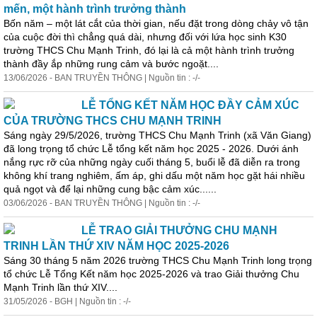
mến, một hành trình trưởng thành
Bốn năm – một lát cắt của thời gian, nếu đặt trong dòng chảy vô tận
của cuộc đời thì chẳng quá dài, nhưng đối với lứa học sinh K30
trường THCS Chu Mạnh Trinh, đó lại là cả một hành trình trưởng
thành đầy ắp những rung cảm và bước ngoặt....
13/06/2026 - BAN TRUYỀN THÔNG | Nguồn tin : -/-
LỄ TỔNG KẾT NĂM HỌC ĐẦY CẢM XÚC
CỦA TRƯỜNG THCS CHU MẠNH TRINH
Sáng ngày 29/5/2026, trường THCS Chu Mạnh Trinh (xã Văn Giang)
đã long trọng tổ chức Lễ tổng kết năm học 2025 - 2026. Dưới ánh
nắng rực rỡ của những ngày cuối tháng 5, buổi lễ đã diễn ra trong
không khí trang nghiêm, ấm áp, ghi dấu một năm học gặt hái nhiều
quả ngọt và để lại những cung bậc cảm xúc......
03/06/2026 - BAN TRUYỀN THÔNG | Nguồn tin : -/-
LỄ TRAO GIẢI THƯỞNG CHU MẠNH
TRINH LẦN THỨ XIV NĂM HỌC 2025-2026
Sáng 30 tháng 5 năm 2026 trường THCS Chu Mạnh Trinh long trọng
tổ chức Lễ Tổng Kết năm học 2025-2026 và trao
Giải
thưởng
Chu
Mạnh Trinh lần thứ XIV....
31/05/2026 - BGH | Nguồn tin : -/-