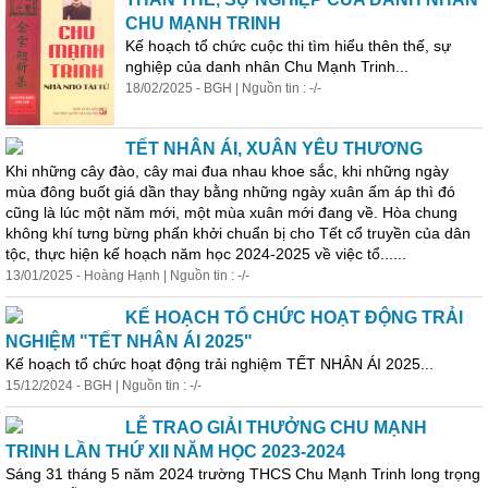
CHU MẠNH TRINH
Kế hoạch tổ chức cuộc thi tìm hiểu thên thế, sự
nghiệp của danh nhân Chu Mạnh Trinh...
18/02/2025 - BGH | Nguồn tin : -/-
TẾT NHÂN ÁI, XUÂN YÊU THƯƠNG
Khi những cây đào, cây mai đua nhau khoe sắc, khi những ngày
mùa đông buốt giá dần thay bằng những ngày xuân ấm áp thì đó
cũng là lúc một năm mới, một mùa xuân mới đang về. Hòa chung
không khí tưng bừng phấn khởi chuẩn bị cho Tết cổ truyền của dân
tộc, thực hiện kế hoạch năm học 2024-2025 về việc tổ......
13/01/2025 - Hoàng Hạnh | Nguồn tin : -/-
KẾ HOẠCH TỔ CHỨC HOẠT ĐỘNG TRẢI
NGHIỆM "TẾT NHÂN ÁI 2025"
Kế hoạch tổ chức hoạt động trải nghiệm TẾT NHÂN ÁI 2025...
15/12/2024 - BGH | Nguồn tin : -/-
LỄ TRAO GIẢI THƯỞNG CHU MẠNH
TRINH LẦN THỨ XII NĂM HỌC 2023-2024
Sáng 31 tháng 5 năm 2024 trường THCS Chu Mạnh Trinh long trọng