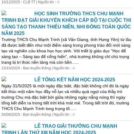
10/12/2025 - CLB TT | Nguồn tin : -/-
HỌC SINH TRƯỜNG THCS CHU MẠNH
TRINH ĐẠT GIẢI KHUYẾN KHÍCH CẤP BỘ TẠI CUỘC THI
SÁNG TẠO THANH THIẾU NIÊN, NHI ĐỒNG TOÀN QUỐC
NĂM 2025
Trường THCS Chu Mạnh Trinh (xã Văn Giang, tỉnh Hưng Yên) từ lâu
đã được biết đến như một điểm sáng trong phong trào đổi mới sáng
tạo và nghiên cứu khoa học học sinh. Với triết lý giáo dục “Học để
sáng tạo – Sáng tạo để cống hiến”, nhà trường không chỉ chú trọng
trang bị tri thức nền tảng mà còn bền......
23/10/2025 - Ban truyền thông | Nguồn tin : -/-
LỄ TỔNG KẾT NĂM HỌC 2024-2025
Ngày 31/5/2025 là một ngày đặc biệt, đặc biệt không chỉ đó là ngày
kết thúc một năm học đầy nỗ lực và nhiều quả ngọt của thầy trò
trường Chu mà đặc biệt bởi giữa những ngày nắng nóng thì ngày
tổng kết diễn ra trong tiết trời khá mát mẻ. Trong tiết trời đó, trường
THCS Chu Mạnh Trinh long trọng tổ......
04/06/2025 - Ban truyền thông | Nguồn tin : -/-
LỄ TRAO GIẢI THƯỞNG CHU MẠNH
TRINH LẦN THỨ XIII NĂM HỌC 2024-2025