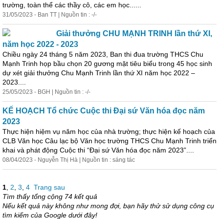
trường, toàn thể các thầy cô, các em học......
31/05/2023 - Ban TT | Nguồn tin : -/-
Giải
thưởng
CHU MẠNH TRINH lần thứ XI,
năm học 2022 - 2023
Chiều ngày 24 tháng 5 năm 2023, Ban thi đua trường THCS Chu
Mạnh Trinh họp bầu chọn 20 gương mặt tiêu biểu trong 45 học sinh
dự xét
giải
thưởng
Chu Mạnh Trinh lần thứ XI năm học 2022 –
2023....
25/05/2023 - BGH | Nguồn tin : -/-
KẾ HOẠCH Tổ chức Cuộc thi Đại sứ Văn hóa đọc năm
2023
Thực hiện hiệm vụ năm học của nhà trường; thực hiện kế hoạch của
CLB Văn học Câu lạc bộ Văn học trường THCS Chu Mạnh Trinh triển
khai và phát động Cuộc thi “Đại sứ Văn hóa đọc năm 2023”....
08/04/2023 - Nguyễn Thị Hà | Nguồn tin : sáng tác
1
,
2
,
3
,
4
Trang sau
Tìm thấy tổng cộng 74 kết quả
Nếu kết quả này không như mong đợi, bạn hãy thử sử dụng công cụ
tìm kiếm của Google dưới đây!