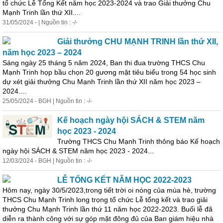
tổ chức Lễ Tổng Kết năm học 2023-2024 và trao
Giải
thưởng
Chu
Mạnh Trinh lần thứ XII....
31/05/2024 - | Nguồn tin : -/-
Giải
thưởng
CHU MẠNH TRINH lần thứ XII,
năm học 2023 – 2024
Sáng ngày 25 tháng 5 năm 2024, Ban thi đua trường THCS Chu
Mạnh Trinh họp bầu chọn 20 gương mặt tiêu biểu trong 54 học sinh
dự xét
giải
thưởng
Chu Mạnh Trinh lần thứ XII năm học 2023 –
2024....
25/05/2024 - BGH | Nguồn tin : -/-
Kế hoạch ngày hội SÁCH & STEM năm
học 2023 - 2024
Trường THCS Chu Mạnh Trinh thông báo Kế hoạch
ngày hội SÁCH & STEM năm học 2023 - 2024...
12/03/2024 - BGH | Nguồn tin : -/-
LỄ TỔNG KẾT NĂM HỌC 2022-2023
Hôm nay, ngày 30/5/2023,trong tiết trời oi nóng của mùa hè, trường
THCS Chu Mạnh Trinh long trọng tổ chức Lễ tổng kết và trao
giải
thưởng
Chu Mạnh Trinh lần thứ 11 năm học 2022-2023. Buổi lễ đã
diễn ra thành công với sự góp mặt đông đủ của Ban giám hiệu nhà