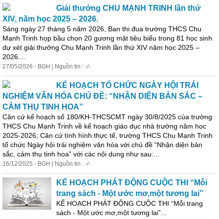
Giải
thưởng
CHU MẠNH TRINH lần thứ
XIV, năm học 2025 – 2026.
Sáng ngày 27 tháng 5 năm 2026, Ban thi đua trường THCS Chu
Mạnh Trinh họp bầu chọn 20 gương mặt tiêu biểu trong 81 học sinh
dự xét
giải
thưởng
Chu Mạnh Trinh lần thứ XIV năm học 2025 –
2026....
27/05/2026 - BGH | Nguồn tin : -/-
KẾ HOẠCH TỔ CHỨC NGÀY HỘI TRẢI
NGHIỆM VĂN HÓA CHỦ ĐỀ: “NHẬN DIỆN BẢN SẮC –
CẢM THỤ TINH HOA”
Căn cứ kế hoạch số 180/KH-THCSCMT ngày 30/8/2025 của trường
THCS Chu Mạnh Trinh về kế hoạch giáo dục nhà trường năm học
2025-2026; Căn cứ tình hình thực tế, trường THCS Chu Mạnh Trinh
tổ chức Ngày hội trải nghiệm văn hóa với chủ đề “Nhận diện bản
sắc, cảm thụ tinh hoa” với các nội dung như sau:...
16/12/2025 - BGH | Nguồn tin : -/-
KẾ HOẠCH PHÁT ĐỘNG CUỘC THI “Mỗi
trang sách - Một ước mơ,một tương lai”
KẾ HOẠCH PHÁT ĐỘNG CUỘC THI “Mỗi trang
sách - Một ước mơ,một tương lai”...