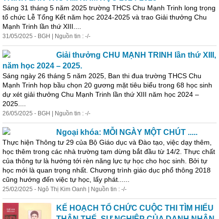
Sáng 31 tháng 5 năm 2025 trường THCS Chu Mạnh Trinh long trọng
tổ chức Lễ Tổng Kết năm học 2024-2025 và trao
Giải
thưởng
Chu
Mạnh Trinh lần thứ XIII....
31/05/2025 - BGH | Nguồn tin : -/-
Giải
thưởng
CHU MẠNH TRINH lần thứ XIII,
năm học 2024 – 2025.
Sáng ngày 26 tháng 5 năm 2025, Ban thi đua trường THCS Chu
Mạnh Trinh họp bầu chọn 20 gương mặt tiêu biểu trong 68 học sinh
dự xét
giải
thưởng
Chu Mạnh Trinh lần thứ XIII năm học 2024 –
2025....
26/05/2025 - BGH | Nguồn tin : -/-
Ngoại khóa: MỖI NGÀY MỘT CHÚT .....
Thực hiện Thông tư 29 của Bộ Giáo dục và Đào tạo, việc dạy thêm,
học thêm trong các nhà trường tạm dừng bắt đầu từ 14/2. Thực chất
của thông tư là hướng tới rèn năng lực tự học cho học sinh. Bởi tự
học mới là quan trọng nhất. Chương trình giáo dục phổ thông 2018
cũng hướng đến việc tự học, lấy phát......
25/02/2025 - Ngô Thị Kim Oanh | Nguồn tin : -/-
KẾ HOẠCH TỔ CHỨC CUỘC THI TÌM HIỂU
THÂN THẾ, SỰ NGHIỆP CỦA DANH NHÂN