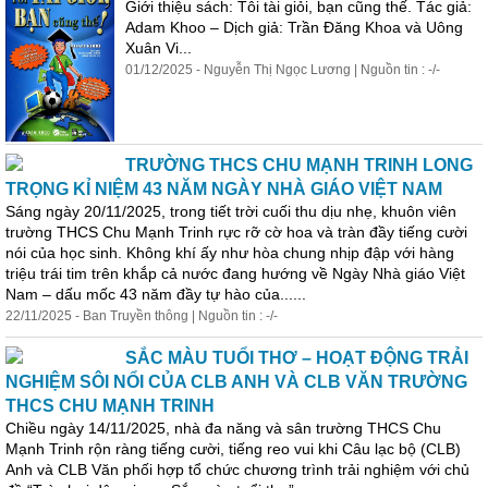
Giới thiệu sách: Tôi tài giỏi, bạn cũng thế. Tác giả:
Adam Khoo – Dịch giả: Trần Đăng Khoa và Uông
Xuân Vi...
01/12/2025 - Nguyễn Thị Ngọc Lương | Nguồn tin : -/-
TRƯỜNG THCS CHU MẠNH TRINH LONG
TRỌNG KỈ NIỆM 43 NĂM NGÀY NHÀ GIÁO VIỆT NAM
Sáng ngày 20/11/2025, trong tiết trời cuối thu dịu nhẹ, khuôn viên
trường THCS Chu Mạnh Trinh rực rỡ cờ hoa và tràn đầy tiếng cười
nói của học sinh. Không khí ấy như hòa chung nhịp đập với hàng
triệu trái tim trên khắp cả nước đang hướng về Ngày Nhà giáo Việt
Nam – dấu mốc 43 năm đầy tự hào của......
22/11/2025 - Ban Truyền thông | Nguồn tin : -/-
SẮC MÀU TUỔI THƠ – HOẠT ĐỘNG TRẢI
NGHIỆM SÔI NỔI CỦA CLB ANH VÀ CLB VĂN TRƯỜNG
THCS CHU MẠNH TRINH
Chiều ngày 14/11/2025, nhà đa năng và sân trường THCS Chu
Mạnh Trinh rộn ràng tiếng cười, tiếng reo vui khi Câu lạc bộ (CLB)
Anh và CLB Văn phối hợp tổ chức chương trình trải nghiệm với chủ