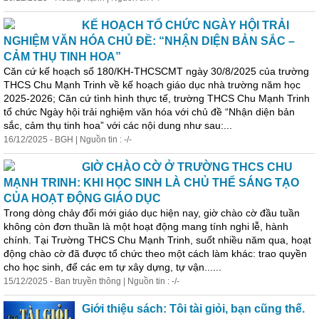
KẾ HOẠCH TỔ CHỨC NGÀY HỘI TRẢI
NGHIỆM VĂN HÓA CHỦ ĐỀ: “NHẬN DIỆN BẢN SẮC –
CẢM THỤ TINH HOA”
Căn cứ kế hoạch số 180/KH-THCSCMT ngày 30/8/2025 của trường
THCS Chu Mạnh Trinh về kế hoạch giáo dục nhà trường năm học
2025-2026; Căn cứ tình hình thực tế, trường THCS Chu Mạnh Trinh
tổ chức Ngày hội trải nghiệm văn hóa với chủ đề “Nhận diện bản
sắc, cảm thụ tinh hoa” với các nội dung như sau:...
16/12/2025 - BGH | Nguồn tin : -/-
GIỜ CHÀO CỜ Ở TRƯỜNG THCS CHU
MẠNH TRINH: KHI HỌC SINH LÀ CHỦ THỂ SÁNG TẠO
CỦA HOẠT ĐỘNG GIÁO DỤC
Trong dòng chảy đổi mới giáo dục hiện nay, giờ chào cờ đầu tuần
không còn đơn thuần là một hoạt động mang tính nghi lễ, hành
chính. Tại Trường THCS Chu Mạnh Trinh, suốt nhiều năm qua, hoạt
động chào cờ đã được tổ chức theo một cách làm khác: trao quyền
cho học sinh, để các em tự xây dựng, tự vận......
15/12/2025 - Ban truyền thông | Nguồn tin : -/-
Giới thiệu sách: Tôi tài giỏi, bạn cũng thế.