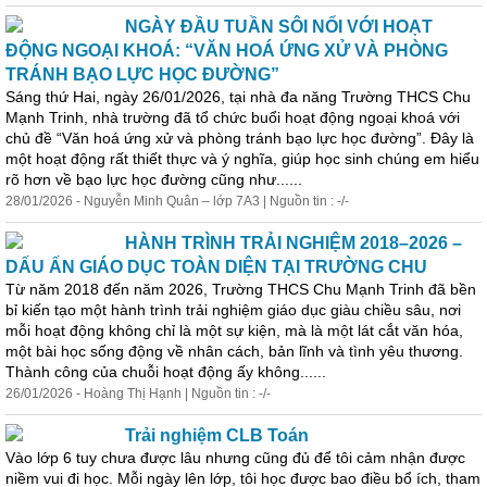
NGÀY ĐẦU TUẦN SÔI NỔI VỚI HOẠT
ĐỘNG NGOẠI KHOÁ: “VĂN HOÁ ỨNG XỬ VÀ PHÒNG
TRÁNH BẠO LỰC HỌC ĐƯỜNG”
Sáng thứ Hai, ngày 26/01/2026, tại nhà đa năng Trường THCS Chu
Mạnh Trinh, nhà trường đã tổ chức buổi hoạt động ngoại khoá với
chủ đề “Văn hoá ứng xử và phòng tránh bạo lực học đường”. Đây là
một hoạt động rất thiết thực và ý nghĩa, giúp học sinh chúng em hiểu
rõ hơn về bạo lực học đường cũng như......
28/01/2026 - Nguyễn Minh Quân – lớp 7A3 | Nguồn tin : -/-
HÀNH TRÌNH TRẢI NGHIỆM 2018–2026 –
DẤU ẤN GIÁO DỤC TOÀN DIỆN TẠI TRƯỜNG CHU
Từ năm 2018 đến năm 2026, Trường THCS Chu Mạnh Trinh đã bền
bỉ kiến tạo một hành trình trải nghiệm giáo dục giàu chiều sâu, nơi
mỗi hoạt động không chỉ là một sự kiện, mà là một lát cắt văn hóa,
một bài học sống động về nhân cách, bản lĩnh và tình yêu thương.
Thành công của chuỗi hoạt động ấy không......
26/01/2026 - Hoàng Thị Hạnh | Nguồn tin : -/-
Trải nghiệm CLB Toán
Vào lớp 6 tuy chưa được lâu nhưng cũng đủ để tôi cảm nhận được
niềm vui đi học. Mỗi ngày lên lớp, tôi học được bao điều bổ ích, tham