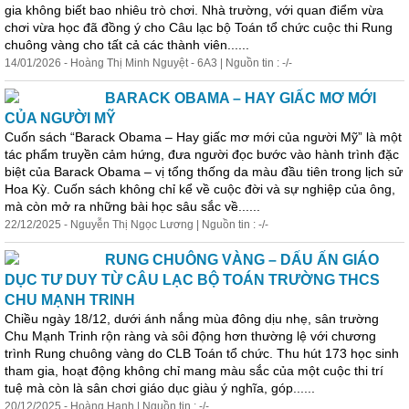
gia không biết bao nhiêu trò chơi. Nhà trường, với quan điểm vừa
chơi vừa học đã đồng ý cho Câu lạc bộ Toán tổ chức cuộc thi Rung
chuông vàng cho tất cả các thành viên......
14/01/2026 - Hoàng Thị Minh Nguyệt - 6A3 | Nguồn tin : -/-
BARACK OBAMA – HAY GIẤC MƠ MỚI
CỦA NGƯỜI MỸ
Cuốn sách “Barack Obama – Hay giấc mơ mới của người Mỹ” là một
tác phẩm truyền cảm hứng, đưa người đọc bước vào hành trình đặc
biệt của Barack Obama – vị tổng thống da màu đầu tiên trong lịch sử
Hoa Kỳ. Cuốn sách không chỉ kể về cuộc đời và sự nghiệp của ông,
mà còn mở ra những bài học sâu sắc về......
22/12/2025 - Nguyễn Thị Ngọc Lương | Nguồn tin : -/-
RUNG CHUÔNG VÀNG – DẤU ẤN GIÁO
DỤC TƯ DUY TỪ CÂU LẠC BỘ TOÁN TRƯỜNG THCS
CHU MẠNH TRINH
Chiều ngày 18/12, dưới ánh nắng mùa đông dịu nhẹ, sân trường
Chu Mạnh Trinh rộn ràng và sôi động hơn thường lệ với chương
trình Rung chuông vàng do CLB Toán tổ chức. Thu hút 173 học sinh
tham gia, hoạt động không chỉ mang màu sắc của một cuộc thi trí
tuệ mà còn là sân chơi giáo dục giàu ý nghĩa, góp......
20/12/2025 - Hoàng Hạnh | Nguồn tin : -/-