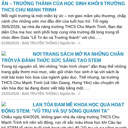
ÂN – TRƯỞNG THÀNH CỦA HỌC SINH KHỐI 9 TRƯỜNG
THCS CHU MẠNH TRINH
Mỗi ngôi trường là một miền ký ức – nơi gieo mầm yêu thương, chắp
cánh cho những ước mơ đầu đời của tuổi học trò. Tối ngày
30/5/2026, tại nhà đa năng trường THCS Chu Mạnh Trinh, Ban đại
diện Cha mẹ học sinh phối hợp cùng nhà trường đã long trọng tổ
chức đêm Gala "Lễ Tri ân và Trưởng thành" với chủ......
01/06/2026 - BAN TRUYỀN THÔNG | Nguồn tin : -/-
NƠI TRANG SÁCH MỞ RA NHỮNG CHÂN
TRỜI VÀ ĐÁNH THỨC SỨC SÁNG TẠO STEM
Trong kỷ nguyên số, khi những "màn hình chạm" dần thay thế những
trang giấy thơm mùi mực, việc giữ chân học sinh ở lại với sách là
một bài toán hóc búa của ngành giáo dục. Thế nhưng, tại trường
THCS Chu Mạnh Trinh (xã Văn Giang, Hưng Yên) câu chuyện về
văn hóa đọc lại đang được viết tiếp bằng một......
25/05/2026 - BAN TRUYỀN THÔNG | Nguồn tin : -/-
LAN TỎA ĐAM MÊ KHOA HỌC QUA HOẠT
ĐỘNG STEM: “VŨ TRỤ VÀ SỰ SỐNG QUANH TA”
Chiều ngày 6/4/2026, không gian nhà đa năng trường THCS Chu
Mạnh Trinh trở nên sôi động, rực rỡ sắc màu khoa học khi Câu lạc
bộ STEM tổ chức buổi sinh hoạt với chủ đề “Vũ trụ và sự sống quanh