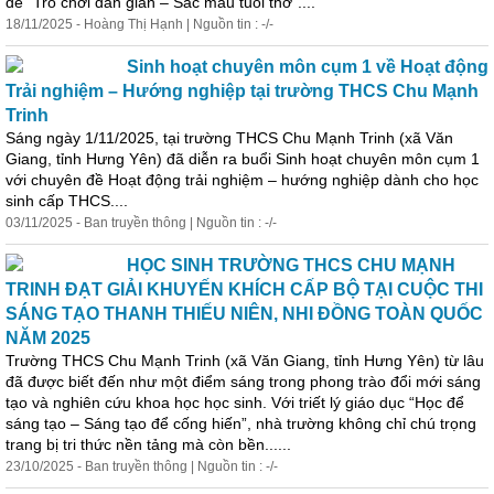
đề “Trò chơi dân gian – Sắc màu tuổi thơ”....
18/11/2025 - Hoàng Thị Hạnh | Nguồn tin : -/-
Sinh hoạt chuyên môn cụm 1 về Hoạt động
Trải nghiệm – Hướng nghiệp tại trường THCS Chu Mạnh
Trinh
Sáng ngày 1/11/2025, tại trường THCS Chu Mạnh Trinh (xã Văn
Giang, tỉnh Hưng Yên) đã diễn ra buổi Sinh hoạt chuyên môn cụm 1
với chuyên đề Hoạt động trải nghiệm – hướng nghiệp dành cho học
sinh cấp THCS....
03/11/2025 - Ban truyền thông | Nguồn tin : -/-
HỌC SINH TRƯỜNG THCS CHU MẠNH
TRINH ĐẠT GIẢI KHUYẾN KHÍCH CẤP BỘ TẠI CUỘC THI
SÁNG TẠO THANH THIẾU NIÊN, NHI ĐỒNG TOÀN QUỐC
NĂM 2025
Trường THCS Chu Mạnh Trinh (xã Văn Giang, tỉnh Hưng Yên) từ lâu
đã được biết đến như một điểm sáng trong phong trào đổi mới sáng
tạo và nghiên cứu khoa học học sinh. Với triết lý giáo dục “Học để
sáng tạo – Sáng tạo để cống hiến”, nhà trường không chỉ chú trọng
trang bị tri thức nền tảng mà còn bền......
23/10/2025 - Ban truyền thông | Nguồn tin : -/-