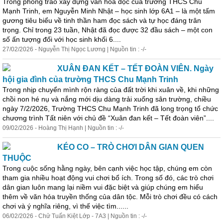
Trong phong trào xây dựng văn hóa đọc của trường THCS Chu
Mạnh Trinh, em Nguyễn Minh Nhật – học sinh lớp 6A1 – là một tấm
gương tiêu biểu về tinh thần ham đọc sách và tự học đáng trân
trọng. Chỉ trong 23 tuần, Nhật đã đọc được 32 đầu sách – một con
số ấn tượng đối với học sinh khối 6....
27/02/2026 - Nguyễn Thị Ngọc Lương | Nguồn tin : -/-
XUÂN ĐAN KẾT – TẾT ĐOÀN VIÊN. Ngày
hội gia đình của trường THCS Chu Mạnh Trinh
Trong nhịp chuyển mình rộn ràng của đất trời khi xuân về, khi những
chồi non hé nụ và nắng mới dịu dàng trải xuống sân trường, chiều
ngày 7/2/2026, Trường THCS Chu Mạnh Trinh đã long trọng tổ chức
chương trình Tất niên với chủ đề “Xuân đan kết – Tết đoàn viên”....
09/02/2026 - Hoàng Thị Hạnh | Nguồn tin : -/-
KÉO CO – TRÒ CHƠI DÂN GIAN QUEN
THUỘC
Trong cuộc sống hằng ngày, bên cạnh việc học tập, chúng em còn
tham gia nhiều hoạt động vui chơi bổ ích. Trong số đó, các trò chơi
dân gian luôn mang lại niềm vui đặc biệt và giúp chúng em hiểu
thêm về văn hóa truyền thống của dân tộc. Mỗi trò chơi đều
có
cách
chơi và ý nghĩa riêng, vì thế việc tìm......
06/02/2026 - Chử Tuấn Kiệt Lớp - 7A3 | Nguồn tin : -/-