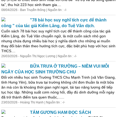
ta”, thu hút 223 học sinh tham gia....
08/04/2026 - Ban Truyền thông | Nguồn tin : -/-
"78 bài học suy nghĩ tích cực để thành
công " của tác giả Kiểm Lăng, do Tuệ Văn dịch.
Cuốn sách 78 bài học suy nghĩ tích cực để thành công của tác giả
Kiểm Lăng, do Tuệ Văn chuyển ngữ, là một cuốn sách nhỏ gọn
nhưng chứa đựng nhiều bài học ý nghĩa dành cho những ai muốn
thay đổi bản thân theo hướng tích cực, đặc biệt phù hợp với học sinh
THCS....
26/03/2026 - Nguyễn Thị Ngọc Lương | Nguồn tin : -/-
BỮA TRƯA Ở TRƯỜNG – NIỀM VUI MỖI
NGÀY CỦA HỌC SINH TRƯỜNG CHU
Đối với nhiều học sinh Trường THCS Chu Mạnh Trinh (xã Văn Giang,
tỉnh Hưng Yên), bữa trưa tại trường không chỉ đơn thuần là một bữa
ăn mà còn là khoảng thời gian nghỉ ngơi, tái tạo năng lượng để tiếp
tục học tập. Những suất cơm nóng hổi, đầy đủ dinh dưỡng mỗi ngày
đã trở thành điểm tựa quen thuộc,......
23/03/2026 - Hoàng Thị Hạnh | Nguồn tin : -/-
TẤM GƯƠNG HAM ĐỌC SÁCH