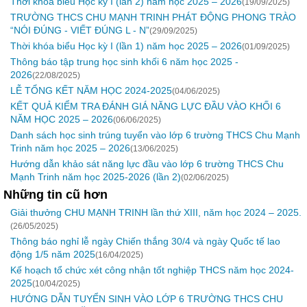
Thời khóa biểu Học kỳ I (lần 2) năm học 2025 – 2026
(19/09/2025)
TRƯỜNG THCS CHU MẠNH TRINH PHÁT ĐỘNG PHONG TRÀO
“NÓI ĐÚNG - VIẾT ĐÚNG L - N”
(29/09/2025)
Thời khóa biểu Học kỳ I (lần 1) năm học 2025 – 2026
(01/09/2025)
Thông báo tập trung học sinh khối 6 năm học 2025 -
2026
(22/08/2025)
LỄ TỔNG KẾT NĂM HỌC 2024-2025
(04/06/2025)
KẾT QUẢ KIỂM TRA ĐÁNH GIÁ NĂNG LỰC ĐẦU VÀO KHỐI 6
NĂM HỌC 2025 – 2026
(06/06/2025)
Danh sách học sinh trúng tuyển vào lớp 6 trường THCS Chu Mạnh
Trinh năm học 2025 – 2026
(13/06/2025)
Hướng dẫn khảo sát năng lực đầu vào lớp 6 trường THCS Chu
Mạnh Trinh năm học 2025-2026 (lần 2)
(02/06/2025)
Những tin cũ hơn
Giải thưởng CHU MẠNH TRINH lần thứ XIII, năm học 2024 – 2025.
(26/05/2025)
Thông báo nghỉ lễ ngày Chiến thắng 30/4 và ngày Quốc tế lao
động 1/5 năm 2025
(16/04/2025)
Kế hoạch tổ chức xét công nhận tốt nghiệp THCS năm học 2024-
2025
(10/04/2025)
HƯỚNG DẪN TUYỂN SINH VÀO LỚP 6 TRƯỜNG THCS CHU