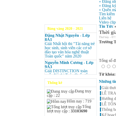
» Đăng n
» Đăng k
» Quên mậ
Tìm kiếm
Liên hệ
Video clip
Tin Tức
Bảng vàng 2020 - 2021
Thời gi
Đặng Nhật Nguyên - Lớp
Thứ bảy - 07/
8A1
Trường T
Giải Nhất hội thi "Tài năng trẻ
học sinh, sinh viên các cơ sở
đào tạo văn hóa nghệ thuật
Toàn quốc" năm 2020
Tổng số đi
Nguyễn Minh Cương - Lớp
9A3
Giải DISTINCTION toàn
Từ khóa
quốc Kỳ thi Toán Quốc tế
Kangaroo – IKMC 2020
Những ti
Thống kê
Nguyễn Minh Cương - Lớp
Giải th
9A3
Đang truy
LỄ TRA
Giải Ba kỳ thi chọn HSG cấp
cập : 22
tỉnh môn Toán.
Hướng dẫ
Hôm nay : 719
LỄ TỔN
Bùi Quang Minh - Lớp 9A3
Tổng
Giải DISTINCTION Toàn
Thông bá
lượt truy cập :
33103690
quốc Kỳ thi Toán Quốc tế
Kế hoạc