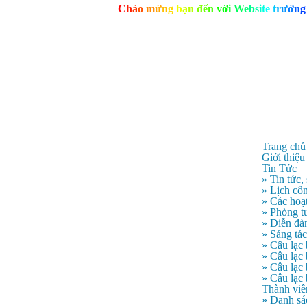
C
h
à
o
m
ừ
n
g
b
ạ
n
đ
ế
n
v
ớ
i
W
e
b
s
i
t
e
t
r
ư
ờ
n
g
Trang chủ
Giới thiệu
Tin Tức
» Tin tức,
» Lịch côn
» Các hoạ
» Phòng t
» Diễn đà
» Sáng tá
» Câu lạc
» Câu lạ
» Câu lạc
» Câu lạc
Thành viê
» Danh sá