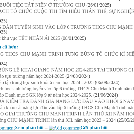
BUỔI TIỆC TẤT NIÊN Ở TRƯỜNG CHU
(26/01/2025)
ẠCH TỔ CHỨC CUỘC THI TÌM HIỂU THÂN THẾ, SỰ NGHI
025)
 DẪN TUYỂN SINH VÀO LỚP 6 TRƯỜNG THCS CHU MẠNH T
025)
các khu vực TẾT NHÂN ÁI 2025
(08/01/2025)
n cũ hơn:
G THCS CHU MẠNH TRINH TƯNG BỪNG TỔ CHỨC KỈ NI
024)
ỪNG LỄ KHAI GIẢNG NĂM HỌC 2024-2025 TẠI TRƯỜNG C
áo tựu trường năm học 2024-2025
(24/08/2024)
o tập trung học sinh khối 6 năm học 2024 - 2025
(06/08/2024)
h học sinh trúng tuyển vào lớp 6 trường THCS Chu Mạnh Trinh năm 
áo Danh mục SGK lớp 9 từ năm học 2024-2025.
(21/06/2024)
Ả KIỂM TRA ĐÁNH GIÁ NĂNG LỰC ĐẦU VÀO KHỐI 6 NĂM H
ẫn khảo sát năng lực đầu vào lớp 6 trường THCS Chu Mạnh Trinh nă
O GIẢI THƯỞNG CHU MẠNH TRINH LẦN THỨ XII NĂM HỌC 
ưởng CHU MẠNH TRINH lần thứ XII, năm học 2023 – 2024
(25/05/2
Xem phản hồi
--
Gửi phản hồi