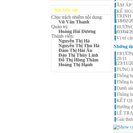
Kangaroo – IKMC 2020
ẤM ÁP 
Bùi Quang Minh - Lớp 9A3
Ban biên tập
KẾ HO
Giải Ba kỳ thi chọn HSG cấp
TRINH
Chịu trách nhiệm nội dung:
tỉnh môn Toán.
(18/02/2
Vũ Văn Thanh
Đinh Anh Thư - Lớp 9A3
Quản trị:
HƯỚNG
Giải Nhì kỳ thi chọn HSG cấp
Hoàng Hải Dương
(03/04/2
tỉnh môn Sinh học.
Thành viên:
Vị trí 
Nguyễn Thị Hà
Chu Quang Lượng - Lớp
Nguyễn Thị Thu Hà
Những ti
9A3
Đàm Thị Hải Âu
Giải Ba kỳ thi chọn HSG cấp
TRƯỜN
Đào Thị Thùy Linh
tỉnh môn Toán.
20/11
Đỗ Thị Hồng Thắm
(23/11/2
Lê Minh Chiến- Lớp 9A3
Hoàng Thị Hạnh
Giải Ba kỳ thi chọn HSG cấp
TƯNG B
tỉnh môn Sinh học.
Thông b
Đào Thu Hiền - Lớp 9A1
Thông bá
Giải Ba kỳ thi chọn HSG cấp
Danh sác
tỉnh môn Tiếng Anh.
Thông b
Nguyễn Mạnh Dũng - Lớp
KẾT QU
6A1
Hướng d
Đạt TOP 5% học sinh xuất sắc
Toàn quốc Kỳ thi Toán Quốc
LỄ TRA
tế Kangaroo – IKMC 2021
Giải th
Nguyễn Lê Bảo Ngọc - Lớp
6A2