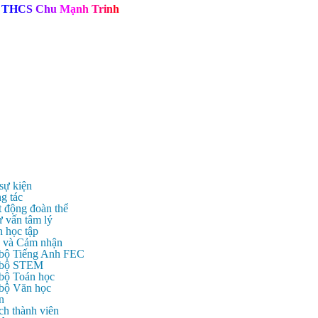
T
H
C
S
C
h
u
M
ạ
n
h
T
r
i
n
h
 sự kiện
g tác
t động đoàn thể
ư vấn tâm lý
n học tập
c và Cảm nhận
 bộ Tiếng Anh FEC
c bộ STEM
 bộ Toán học
 bộ Văn học
n
ch thành viên