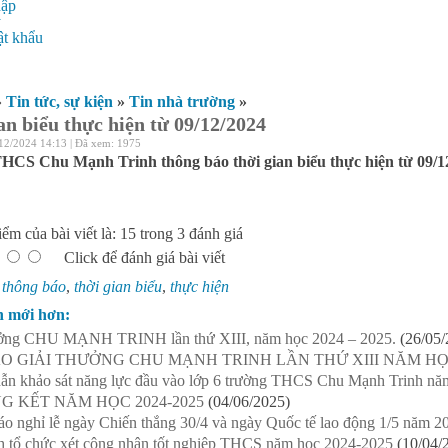
hập
ý
t khẩu
»
Tin tức, sự kiện
»
Tin nhà trường
»
an biểu thực hiện từ 09/12/2024
12/2024 14:13 | Đã xem: 1975
HCS Chu Mạnh Trinh thông báo thời gian biểu thực hiện từ 09/1
ểm của bài viết là: 15 trong 3 đánh giá
Click để đánh giá bài viết
:
thông báo
,
thời gian biểu
,
thực hiện
n mới hơn:
ưởng CHU MẠNH TRINH lần thứ XIII, năm học 2024 – 2025.
(26/05/
O GIẢI THƯỞNG CHU MẠNH TRINH LẦN THỨ XIII NĂM HỌC
n khảo sát năng lực đầu vào lớp 6 trường THCS Chu Mạnh Trinh năm
G KẾT NĂM HỌC 2024-2025
(04/06/2025)
o nghỉ lễ ngày Chiến thắng 30/4 và ngày Quốc tế lao động 1/5 năm 2
h tổ chức xét công nhận tốt nghiệp THCS năm học 2024-2025
(10/04/