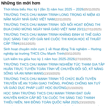
Những tin mới hơn
Thời khóa biểu Học kỳ I (lần 3) năm học 2025 – 2026
(05/11/2025)
TRƯỜNG THCS CHU MẠNH TRINH LONG TRỌNG KỈ NIỆM 43
NĂM NGÀY NHÀ GIÁO VIỆT NAM
(22/11/2025)
TRƯỜNG THCS CHU MẠNH TRINH: SÔI NỔI HOẠT ĐỘNG THI
ĐUA CHÀO MỪNG NGÀY NHÀ GIÁO VIỆT NAM 20/11
(27/11/2025)
TRƯỜNG THCS CHU MẠNH TRINH KHẲNG ĐỊNH VỊ THẾ GIÁO
DỤC SÁNG TẠO VỚI GIẢI NHÌ CUỘC THI KHOA HỌC KĨ THUẬT
CẤP TỈNH
(15/12/2025)
Sinh hoạt chuyên môn cụm 1 về Hoạt động Trải nghiệm – Hướng
nghiệp tại trường THCS Chu Mạnh Trinh
(03/11/2025)
Lịch kiểm tra giũa học kỳ 1 năm học 2025-2026
(27/10/2025)
TRƯỜNG THCS CHU MẠNH TRINH NGHIÊM TÚC THAM GIA TẬP
HUẤN TRỰC TUYẾN TOÀN TỈNH VỀ CHUYỂN ĐỔI SỐ, KỸ NĂNG
SỐNG VÀ AN NINH MẠNG
(13/10/2025)
TRƯỜNG THCS CHU MẠNH TRINH TỔ CHỨC BUỔI TUYÊN
TRUYỀN VỀ AN TOÀN GIAO THÔNG, PHÒNG CHỐNG MA TUÝ
VÀ GIÁO DỤC PHÁP LUẬT HỌC ĐƯỜNG
(21/10/2025)
HỌC SINH TRƯỜNG THCS CHU MẠNH TRINH ĐẠT GIẢI
KHUYẾN KHÍCH CẤP BỘ TẠI CUỘC THI SÁNG TẠO THANH
THIẾU NIÊN, NHI ĐỒNG TOÀN QUỐC NĂM 2025
(23/10/2025)