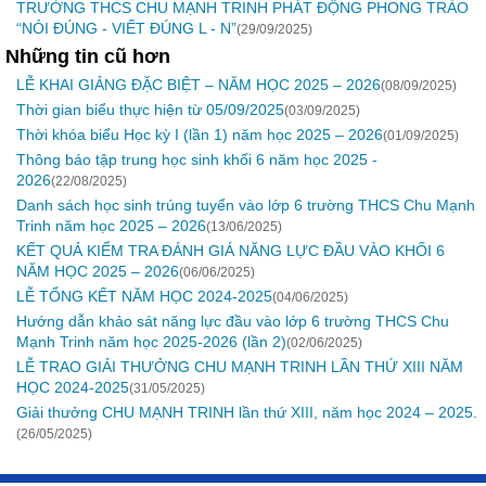
TRƯỜNG THCS CHU MẠNH TRINH PHÁT ĐỘNG PHONG TRÀO
“NÓI ĐÚNG - VIẾT ĐÚNG L - N”
(29/09/2025)
Những tin cũ hơn
LỄ KHAI GIẢNG ĐẶC BIỆT – NĂM HỌC 2025 – 2026
(08/09/2025)
Thời gian biểu thực hiện từ 05/09/2025
(03/09/2025)
Thời khóa biểu Học kỳ I (lần 1) năm học 2025 – 2026
(01/09/2025)
Thông báo tập trung học sinh khối 6 năm học 2025 -
2026
(22/08/2025)
Danh sách học sinh trúng tuyển vào lớp 6 trường THCS Chu Mạnh
Trinh năm học 2025 – 2026
(13/06/2025)
KẾT QUẢ KIỂM TRA ĐÁNH GIÁ NĂNG LỰC ĐẦU VÀO KHỐI 6
NĂM HỌC 2025 – 2026
(06/06/2025)
LỄ TỔNG KẾT NĂM HỌC 2024-2025
(04/06/2025)
Hướng dẫn khảo sát năng lực đầu vào lớp 6 trường THCS Chu
Mạnh Trinh năm học 2025-2026 (lần 2)
(02/06/2025)
LỄ TRAO GIẢI THƯỞNG CHU MẠNH TRINH LẦN THỨ XIII NĂM
HỌC 2024-2025
(31/05/2025)
Giải thưởng CHU MẠNH TRINH lần thứ XIII, năm học 2024 – 2025.
(26/05/2025)