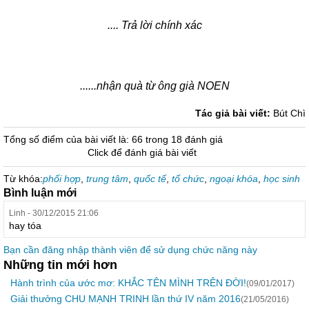
.... Trả lời chính xác
......nhận quà từ ông già NOEN
Tác giả bài viết:
Bút Chì
Tổng số điểm của bài viết là: 66 trong 18 đánh giá
Click để đánh giá bài viết
Từ khóa:
phối hợp
,
trung tâm
,
quốc tế
,
tổ chức
,
ngoại khóa
,
học sinh
Bình luận mới
Linh - 30/12/2015 21:06
hay tóa
Bạn cần đăng nhập thành viên để sử dụng chức năng này
Những tin mới hơn
Hành trình của ước mơ: KHẮC TÊN MÌNH TRÊN ĐỜI!
(09/01/2017)
Giải thưởng CHU MẠNH TRINH lần thứ IV năm 2016
(21/05/2016)