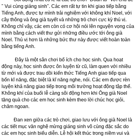
" Vui cùng giáng sinh". Các em rất tự tin khi giao tiếp bằng
Tiếng Anh, được tự mình trải nghiệm với không khí Noel, với
cây thông và ông già tuyết và những trò chơi cực kỳ thú vị.
Không chỉ vậy, các em còn có cơ hội nói lên nguyện vọng của
mình bằng cách viết thư gửi những điều ước tới ông già
Noel. Thú vị hơn là những bức thư này được viết hoàn toàn
bằng tiếng Anh.
Đây là một sân chơi bổ ích cho học sinh. Qua hoạt
động này, học sinh được ôn luyện từ cũ, làm quen với nhiều
từ mới và được trau dồi kiến thức Tiếng Anh giao tiếp qua
bốn kĩ năng, đặc biệt là kĩ năng nghe, nói. Các em được rèn
luyện khả năng giao tiếp trong môi trường hoạt động tập thể.
Không khí của buổi lễ càng sôi động hơn khi Ông già Noel
tặng quà cho các em học sinh kèm theo lời chúc học giỏi,
chăm ngoan.
Đan xen giữa các trò chơi, giao lưu với ông già Noel là
các tiết mục văn nghệ mừng giáng sinh vô cùng đặc sắc do
các em học sinh biểu diễn. Lễ hội kết thúc trong niềm vui và