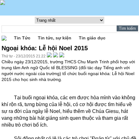
Tin Tức
Tin tức, sự kiện
Tin giáo dục
Ngoại khóa: Lễ hội Noel 2015
Thứ tư - 23/12/2015 21:22
Chiều ngày 23/12/2015, trường THCS Chu Mạnh Trinh phối hợp với
trung tâm Anh ngữ Quốc tế BLESSING (đối tác dạy Tiếng anh với
người nước ngoài của trường) tổ chức buổi ngoại khóa: Lễ hội Noel
2015 cho học sinh nhà trường.
Tại buổi ngoại khóa, các em được hòa mình vào không
khí rộn rã, tưng bừng của lễ hội, có cơ hội được tìm hiểu về
sự ra đời của ngày lễ Noel, hiểu thêm về Chúa Giesu, hát
vang những bài hát giáng sinh quen thuộc và tham gia rất
nhiều trò chơi bổ ích.
Sôi động nhất có lẽ là các trò chơi "Đoán từ" với chủ đề