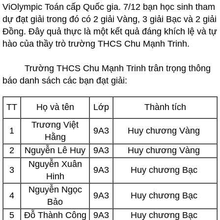
ViOlympic Toán cấp Quốc gia. 7/12 bạn học sinh tham
dự đạt giải trong đó có 2 giải Vàng, 3 giải Bạc và 2 giải
Đồng. Đây quả thực là một kết quả đáng khích lệ và tự
hào của thầy trò trường THCS Chu Mạnh Trinh.
Trường THCS Chu Mạnh Trinh trân trọng thông
báo danh sách các bạn đạt giải:
TT
Họ và tên
Lớp
Thành tích
Trương Việt
1
9A3
Huy chương Vàng
Hằng
2
Nguyễn Lê Huy
9A3
Huy chương Vàng
Nguyễn Xuân
3
9A3
Huy chương Bạc
Hinh
Nguyễn Ngọc
4
9A3
Huy chương Bạc
Bảo
5
Đỗ Thành Công
9A3
Huy chương Bạc