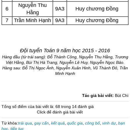
Nguyễn Thu
6
9A3
Huy chương Đồng
Hằng
7
Trần Minh Hạnh
9A3
Huy chương Đồng
Đội tuyển Toán 9 năm học 2015 - 2016
Hàng đầu (từ trái sang): Đỗ Thành Công, Nguyễn Thu Hằng, Trương
Việt Hằng, Bùi Thị Hà Trang, Nguyễn Lê Huy, Nguyễn Ngọc Bảo.
Hàng sau: Đỗ Thị Ngọc Ánh, Nguyễn Xuân Hinh, Vũ Thành Đô, Trần
Minh Hạnh
Tác giả bài viết:
Bút Chì
Tổng số điểm của bài viết là: 68 trong 14 đánh giá
Click để đánh giá bài viết
Từ khóa:
trải qua
,
gay cấn
,
kết quả
,
quốc gia
,
công bố
,
vinh dự
,
bạn
học
,
tiếp tục