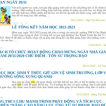
ẠN NGÀY 20/11
Với mỗi người học sinh, nơi ghi dấu quãng trời tuổi trẻ sôi nổi,bồng bột có lẽ chính l
trường. Mái trường là nơi chứng kiến biết bao nhiêu kỉ niệm của tuổi học trò đáng nh
nơi đây biết bao nhiêu nhiêu thế hệ học trò đã ôm ấp một nỗi khát vọng, một ước mơ
bão để rồi tung bay đến những......
18/11/2023 - Ngô Thị Hải Anh 
Nguồn tin :
-/-
LỄ TỔNG KẾT NĂM HỌC 2022-2023
Hôm nay, ngày 30/5/2023,trong tiết trời oi nóng của mùa hè, trường THCS Chu Mạn
Trinh long trọng tổ chức Lễ tổng kết và trao giải thưởng Chu Mạnh Trinh lần thứ 11
23. Buổi lễ đã diễn ra thành công với sự góp mặt đông đủ của Ban giám hiệu nhà trường, toàn 
 các em học......
31/05/2023 - B
:
-/-
ẠCH TỔ CHỨC HOẠT ĐỘNG CHÀO MỪNG NGÀY NHÀ GI
AM 20/11/2020 CHỦ ĐIỂM - TÔN SƯ TRỌNG ĐẠO
...
09/11/2020 - Lê Văn
:
-/-
DỤC HỌC SINH Ý THỨC GIỮ GÌN VỆ SINH TRƯỜNG, LỚP 
RƯỜNG SỐNG XUNG QUANH
Dọn dẹp là công
việc
vặt quen thuộc của hầu hết trẻ em. Đó có thể là nhiệm vụ các 
phải
làm
ở nhà để giúp đỡ bố mẹ. Và ở trường thì dọn vệ sinh trường, lớp là một phầ
h giáo dục, đây được xem là một cách thực hành toàn diện giúp trẻ trở thành công dân có trách
19/12/2019 - Đặng Thị Ma
:
-/-
G THCS CHU MẠNH TRINH PHÁT ĐỘNG VÀ TÍCH CỰC
HIỆN “NÂNG CAO NĂNG LỰC ỨNG XỬ SƯ PHẠM, ĐẠO Đ