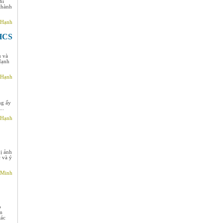
hỉ
 thành
 Hạnh
HCS
ụ và
Mạnh
 Hạnh
ng ấy
..
 Hạnh
bị ảnh
c và ý
 Minh
o
ảm
tác