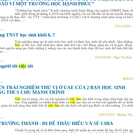
IÁO VÌ MỘT TRƯỜNG HỌC HẠNH PHÚC”
“Trường học hạnh phúc” là một chương trình hành động của ngành GD&ĐT được c
thức phát động từ tháng 4.2019 mà khởi nguồn của nó bắt đầu từ dự án truyền thông
úng ta đã thay đổi ” do VTV 7 triển khai từ tháng 11/2017 với 8 chương trình phát sóng và kết 
.2019 với đêm......
15/11/2019 
:
-/-
ng TNST học sinh khối 6, 7
Trải nghiệm sáng tạo là một môn học mới và được học sinh rất yêu thích. Qua nhữn
làm
cụ thể, học sinh phát huy được tính tích cực, chủ động, sáng tạo và tự giác; đồng 
khởi nguồn sáng tạo, biến những ý tưởng của các em thành hiện thực để học sinh thể hiện hết kh
o......
19/10/2019 - Ngô Thị Kim
:
-/-
người tốt
việc
tốt
...
30/03/2
:
-/-
N TRẢI NGHIỆM THÚ VỊ Ở UAE CỦA 2 BẠN HỌC SINH
G THCS CHU MẠNH TRINH
Việc
rèn kĩ năng, cho trẻ trải nghiệm là
việc
làm
cần thiết trong nhịp sống hiện đại n
nay. Trải nghiệm có nhiều hình thức và
việc
tạo cho trẻ cơ hội trải nghiệm để có thê
ế, giúp trẻ mở rộng tầm hiểu biết là
việc
làm
rất cần thiết với mỗi gia đình và nhà trường. Có nhữ
14/01/2019 - Hoàng Thị
:
-/-
 TRƯỞNG THÀNH - ĐI ĐỂ THẤU HIỂU VÀ SẺ CHIA
Chuẩn bị xong tất cả từ đêm hôm qua, diện bộ quần áo mà mình đã lựa rất kỹ trên ng