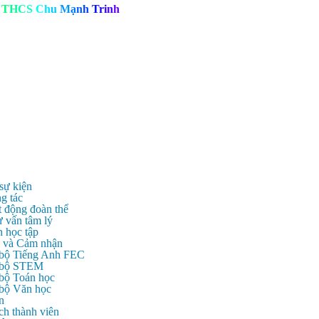
T
H
C
S
C
h
u
M
ạ
n
h
T
r
i
n
h
 sự kiện
g tác
t động đoàn thể
ư vấn tâm lý
n học tập
c và Cảm nhận
 bộ Tiếng Anh FEC
c bộ STEM
 bộ Toán học
 bộ Văn học
n
ch thành viên