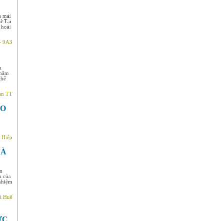
à mái
ớ.Tại
 hoài
- 9A3
h
 năm
thể
an TT
ÁO
 Hiệp
VÀ
em
n của
 nhiệm
i Huế
ỨC