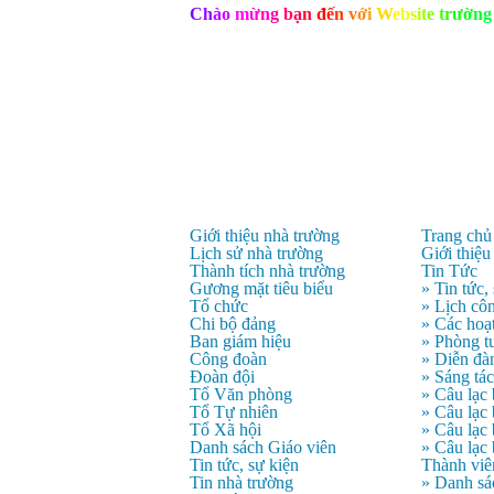
C
h
à
o
m
ừ
n
g
b
ạ
n
đ
ế
n
v
ớ
i
W
e
b
s
i
t
e
t
r
ư
ờ
n
g
Giới thiệu nhà trường
Trang chủ
Lịch sử nhà trường
Giới thiệu
Thành tích nhà trường
Tin Tức
Gương mặt tiêu biểu
» Tin tức,
Tổ chức
» Lịch côn
Chi bộ đảng
» Các hoạ
Ban giám hiệu
» Phòng t
Công đoàn
» Diễn đà
Đoàn đội
» Sáng tá
Tổ Văn phòng
» Câu lạc
Tổ Tự nhiên
» Câu lạ
Tổ Xã hội
» Câu lạc
Danh sách Giáo viên
» Câu lạc
Tin tức, sự kiện
Thành viê
Tin nhà trường
» Danh sá