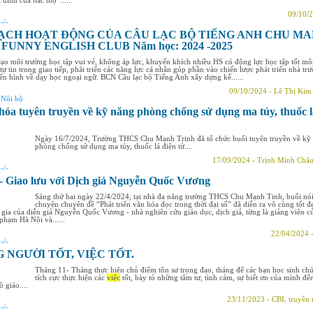
đinh của bác thợ”......
09/10/2
:
-/-
ẠCH HOẠT ĐỘNG CỦA CÂU LẠC BỘ TIẾNG ANH CHU M
FUNNY ENGLISH CLUB Năm học: 2024 -2025
 tạo môi trường học tập vui vẻ, không áp lực, khuyến khích nhiều HS có động lực học tập tốt m
tự tin trong giao tiếp, phát triển các năng lực cá nhân góp phần vào chiến lược phát triển nhà tr
iển hình về dạy học ngoại ngữ. BCN Câu lạc bộ Tiếng Anh xây dựng kế......
09/10/2024 - Lê Thị Kim
:
Nôi bộ
hóa tuyên truyền về kỹ năng phòng chống sử dụng ma túy, thuốc l
Ngày 16/7/2024, Trường THCS Chu Mạnh Trinh đã tổ chức buổi tuyên truyền về kỹ
phòng chống sử dụng ma túy, thuốc lá điện tử....
17/09/2024 - Trịnh Minh Châ
:
-/-
- Giao lưu với Dịch giả Nguyễn Quốc Vương
Sáng thứ hai ngày 22/4/2024, tại nhà đa năng trường THCS Chu Mạnh Tinh, buổi nó
chuyện chuyên đề “Phát triển văn hóa đọc trong thời đại số” đã diễn ra vô cùng tốt đ
 gia của diễn giả Nguyễn Quốc Vương - nhà nghiên cứu giáo dục, dịch giả, từng là giảng viên c
phạm Hà Nội và......
22/04/2024 
:
-/-
 NGƯỜI TỐT, VIỆC TỐT.
Tháng 11- Tháng thực hiện chủ điểm tôn sư trọng đạo, tháng để các bạn học sinh chú
tích cực thực hiện các
việc
tốt, bày tỏ những tâm tư, tình cảm, sự biết ơn của mình đế
ô giáo....
23/11/2023 - CBL truyền 
:
-/-