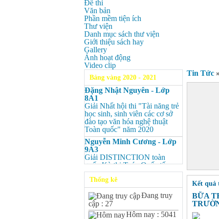
Đề thi
Văn bản
Phần mềm tiện ích
Thư viện
Danh mục sách thư viện
Giới thiệu sách hay
Gallery
Ảnh hoạt động
Video clip
Tin Tức
Bảng vàng 2020 - 2021
Đặng Nhật Nguyên - Lớp
8A1
Giải Nhất hội thi "Tài năng trẻ
học sinh, sinh viên các cơ sở
đào tạo văn hóa nghệ thuật
Toàn quốc" năm 2020
Nguyễn Minh Cương - Lớp
9A3
Giải DISTINCTION toàn
quốc Kỳ thi Toán Quốc tế
Kangaroo – IKMC 2020
Thống kê
Kết quả 
Nguyễn Minh Cương - Lớp
9A3
Đang truy
BỮA T
Giải Ba kỳ thi chọn HSG cấp
TRƯỜ
cập : 27
tỉnh môn Toán.
Hôm nay : 5041