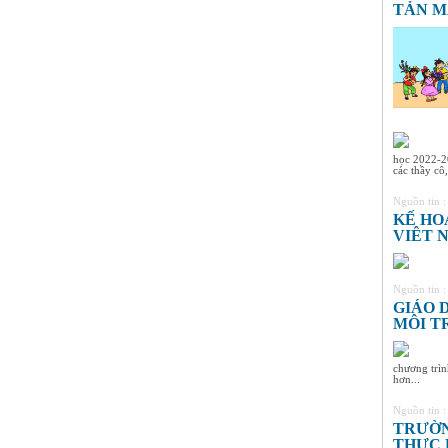
8A3
TẢN M
HS xuất sắc nhất khối 8, điểm
trung bình đạt 9,4
Nguyễn Thị Ngọc Linh -
Lớp 9A3
HS xuất sắc nhất khối 9, điểm
trung bình đạt 9,5
học 2022-20
các thầy cô,
Nguồn tin 
KẾ HO
VIÊT N
Nguồn tin 
GIÁO 
MÔI T
chương trìn
hơn...
Nguồn tin 
TRƯỜN
THỰC 