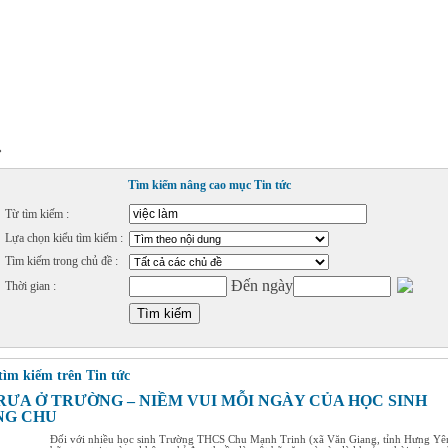
»
Tìm kiếm nâng cao mục Tin tức
Từ tìm kiếm :
Lựa chọn kiểu tìm kiếm :
Tìm kiếm trong chủ đề :
Đến ngày
Thời gian :
tìm kiếm trên Tin tức
RƯA Ở TRƯỜNG – NIỀM VUI MỖI NGÀY CỦA HỌC SINH
NG CHU
Đối với nhiều học sinh Trường THCS Chu Mạnh Trinh (xã Văn Giang, tỉnh Hưng Yê