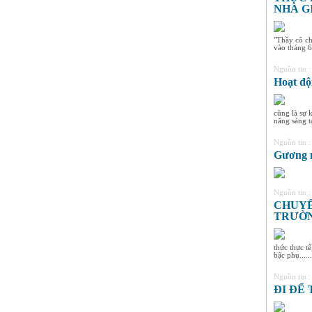
NHÀ G
"Thầy cô ch
vào tháng 6
Nguồn tin 
Hoạt độ
cũng là sự 
năng sáng tạ
Nguồn tin 
Gương 
Nguồn tin 
CHUYẾ
TRƯỜN
thức thực t
bậc phụ......
Nguồn tin 
ĐI ĐỂ