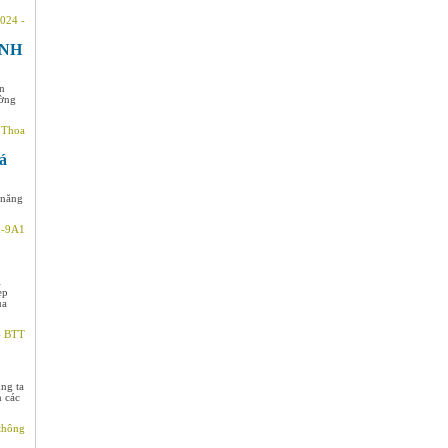
024 -
ANH
ôn
ường
 Thoa
á
 năng
u-9A1
i
ẹp
ủa
- BTT
ng ta
n các
thông