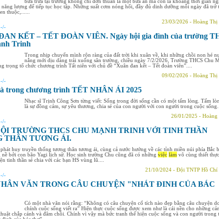
bữa trưa tại trường không chỉ đơn thuần là một bữa ăn mà còn là khoảng thời gian ng
ạo năng lượng để tiếp tục học tập. Những suất cơm nóng hổi, đầy đủ dinh dưỡng mỗi ngày đã trở
n thuộc,......
23/03/2026 - Hoàng Thị
:
-/-
AN KẾT – TẾT ĐOÀN VIÊN. Ngày hội gia đình của trường T
nh Trinh
Trong nhịp chuyển mình rộn ràng của đất trời khi xuân về, khi những chồi non hé n
nắng mới dịu dàng trải xuống sân trường, chiều ngày 7/2/2026, Trường THCS Chu 
ng trọng tổ chức chương trình Tất niên với chủ đề “Xuân đan kết – Tết đoàn viên”....
09/02/2026 - Hoàng Thị
:
-/-
à trong chương trình TẾT NHÂN ÁI 2025
Nhạc sĩ Trịnh Công Sơn từng viết: Sống trong đời sống cần có một tấm lòng. Tấm lò
là sự đồng cảm, sự yêu thương, chia sẻ của con người với con người trong cuộc sống..
26/01/2025 - Hoàng
:
-/-
ĐỘI TRƯỜNG THCS CHU MẠNH TRINH VỚI TINH THẦN
 THÂN TƯƠNG ÁI.
 phát huy truyền thống tương thân tương ái, cùng cả nước hướng về các tỉnh miền núi phía Bắc 
nề bởi con bão Yagi lịch sử. Học sinh trường Chu cũng đã có những
việc
làm
vô cùng thiết thự
ện tinh thần sẻ chia với các bạn HS vùng lũ....
21/10/2024 - Đội TNTP Hồ Chí
:
-/-
NHÂN VĂN TRONG CÂU CHUYỆN "NHÁT ĐINH CỦA BÁC
Có một nhà văn nói rằng: “Không có câu chuyện cổ tích nào đẹp bằng câu chuyện d
chính cuộc sống viết ra” Hiện thực cuộc sống được xem như là cái nền cho những c
huật chắp cánh và đâm chồi. Chính vì vậy mà bức tranh thể hiện cuộc sống và con người trong 