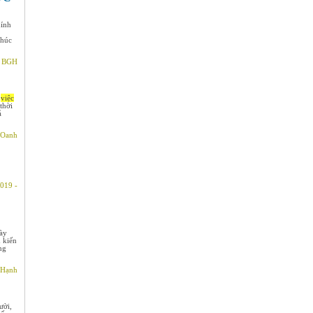
hính
thúc
- BGH
g
việc
thời
ả
 Oanh
019 -
gày
m kiến
ng
 Hạnh
ười,