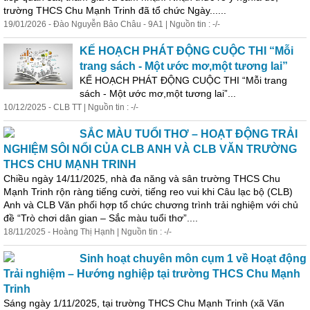
trường THCS Chu Mạnh Trinh đã tổ chức Ngày......
19/01/2026 - Đào Nguyễn Bảo Châu - 9A1 | Nguồn tin : -/-
KẾ HOẠCH PHÁT ĐỘNG CUỘC THI “Mỗi
trang sách - Một ước mơ,một tương lai”
KẾ HOẠCH PHÁT ĐỘNG CUỘC THI “Mỗi trang
sách - Một ước mơ,một tương lai”...
10/12/2025 - CLB TT | Nguồn tin : -/-
SẮC MÀU TUỔI THƠ – HOẠT ĐỘNG TRẢI
NGHIỆM SÔI NỔI CỦA CLB ANH VÀ CLB VĂN TRƯỜNG
THCS CHU MẠNH TRINH
Chiều ngày 14/11/2025, nhà đa năng và sân trường THCS Chu
Mạnh Trinh rộn ràng tiếng cười, tiếng reo vui khi Câu lạc bộ (CLB)
Anh và CLB Văn phối hợp tổ chức chương trình trải nghiệm với chủ
đề “Trò chơi dân gian – Sắc màu tuổi thơ”....
18/11/2025 - Hoàng Thị Hạnh | Nguồn tin : -/-
Sinh hoạt chuyên môn cụm 1 về Hoạt động
Trải nghiệm – Hướng nghiệp tại trường THCS Chu Mạnh
Trinh
Sáng ngày 1/11/2025, tại trường THCS Chu Mạnh Trinh (xã Văn