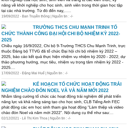
năng về khởi nghiệp cho học sinh, sinh viên trong thời gian học tập
tại các nhà trường. Từ đó đến nay,......
19/09/2022 - Ban Truyền thông | Nguồn tin : -/-
TRƯỜNG THCS CHU MẠNH TRINH TỔ
CHỨC THÀNH CÔNG ĐẠI HỘI CHI BỘ NHIỆM KỲ 2022-
2025
Chiều ngày 16/9/2022, Chi bộ 9-Trường THCS Chu Mạnh Trinh, trực
thuộc Đảng bộ TTVG đã tổ chức Đại hội chi bộ nhiệm kỳ 2022 –
2025, báo cáo kết quả thực hiện nhiệm vụ nhiệm kỳ 2020 - 2022; dự
thảo phương hướng, mục tiêu, nhiệm vụ trọng tâm nhiệm kỳ 2022 -
2025....
17/09/2022 - Đặng Mai Huế | Nguồn tin : -/-
KẾ HOẠCH TỔ CHỨC HOẠT ĐỘNG TRẢI
NGHIỆM CHÀO ĐÓN NOEL VÀ VÀ NĂM MỚI 2022
Nhằm
tăng
cường
tổ chức các hoạt động trải nghiệm để phát triển
năng lực và khả năng sáng tạo cho học sinh, CLB Tiếng Anh FEC
phát động các em học sinh tham gia hoạt động “Làm thiệp và video
chào đón Noel và năm mới 2022”. Nội dung cụ thể như sau:...
02/12/2021 - Lê Thị Kim Thoa | Nguồn tin : -/-