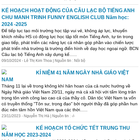
KẾ HOẠCH HOẠT ĐỘNG CỦA CÂU LẠC BỘ TIẾNG ANH
CHU MANH TRINH FUNNY ENGLISH CLUB Năm học:
2024 -2025
Để tiếp tục tạo môi trường học tập vui vẻ, không áp lực, khuyến
khích nhiều HS có động lực học tập tốt môn Tiếng Anh, tự tin trong
giao tiếp, phát triển các năng lực cá nhân góp phần vào chiến lược
phát triển nhà trường là trường điển hình về dạy học ngoại ngữ. BCN
Câu lạc bộ Tiếng Anh xây dựng kế......
09/10/2024 - Lê Thị Kim Thoa | Nguồn tin : Nôi bộ
KỈ NIỆM 41 NĂM NGÀY NHÀ GIÁO VIỆT
NAM
Tháng 11 lại về trong không khí hân hoan của cả nước hướng về
Ngày Nhà giáo Việt Nam 20/11, ngày mà cả xã hội với tấm lòng trân
trọng tôn vinh công lao cao cả của thầy cô. Dân tộc Việt Nam ta vốn
có truyền thống "Tôn sư, trọng đạo" bởi người thầy đã góp phần hun
đúc nên tâm hồn Việt Nam qua các thời......
23/11/2023 - Nguyễn Thị Hà | Nguồn tin : -/-
KẾ HOẠCH TỔ CHỨC TẾT TRUNG THU
NĂM HỌC 2023-2024