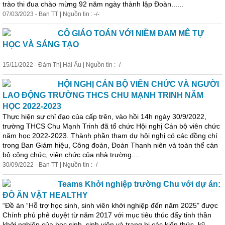
trào thi đua chào mừng 92 năm ngày thành lập Đoàn......
07/03/2023 - Ban TT | Nguồn tin : -/-
CÔ GIÁO TOÁN VỚI NIỀM ĐAM MÊ TỰ
HỌC VÀ SÁNG TẠO
...
15/11/2022 - Đàm Thị Hải Âu | Nguồn tin : -/-
HỘI NGHỊ CÁN BỘ VIÊN CHỨC VÀ NGƯỜI
LAO ĐỘNG TRƯỜNG THCS CHU MẠNH TRINH NĂM
HỌC 2022-2023
Thực hiện sự chỉ đạo của cấp trên, vào hồi 14h ngày 30/9/2022,
trường THCS Chu Mạnh Trinh đã tổ chức Hội nghị Cán bộ viên chức
năm học 2022-2023. Thành phần tham dự hội nghị có các đồng chí
trong Ban Giám hiệu, Công đoàn, Đoàn Thanh niên và toàn thể cán
bộ công chức, viên chức của nhà trường....
30/09/2022 - Ban TT | Nguồn tin : -/-
Teams Khởi nghiệp trường Chu với dự án:
ĐỒ ĂN VẶT HEALTHY
“Đề án “Hỗ trợ học sinh, sinh viên khởi nghiệp đến năm 2025” được
Chính phủ phê duyệt từ năm 2017 với mục tiêu thúc đẩy tinh thần
khởi nghiệp của học sinh, sinh viên và trang bị các kiến thức, kỹ