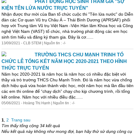
PHÁT ĐỘNG HỌC SINH THAM GIA "SỰ
KIỆN TÊN LỬA NƯỚC TRỰC TUYẾN"
Nhận được thư mời của Ban tổ chức cuộc thi "Tên lửa nước" do Diễn
đàn các Cơ quan Vũ trụ Châu Á – Thái Bình Dương (APRSAF) phối
hợp với Trung tâm Vũ trụ Việt Nam -Viện Hàn lâm Khoa học và Công
nghệ Việt Nam (VAST) tổ chức, nhà trường phát động các em học
sinh tìm hiểu và đăng ký tham gia. Đây là cơ......
13/09/2021 - CLB STEM | Nguồn tin : -/-
TRƯỜNG THCS CHU MẠNH TRINH TỔ
CHỨC LỄ TỔNG KẾT NĂM HỌC 2020-2021 THEO HÌNH
THỨC TRỰC TUYẾN
Năm học 2020-2021 là năm học là năm học có nhiều đặc biệt với
thầy và trò trường THCS Chu Mạnh Trinh. Đó là năm học vừa chống
dịch hiệu quả vừa hoàn thành việc học, một năm học mà lần đầu tiên
các em thi online để “chạy dịch” chạy cho kịp chương trình, rồi tổng
kết online. Năm học với nhiều điều đặc......
05/06/2021 - Hoàng Thị Hạnh | Nguồn tin : -/-
1
,
2
Trang sau
Tìm thấy tổng cộng 34 kết quả
Nếu kết quả này không như mong đợi, bạn hãy thử sử dụng công cụ