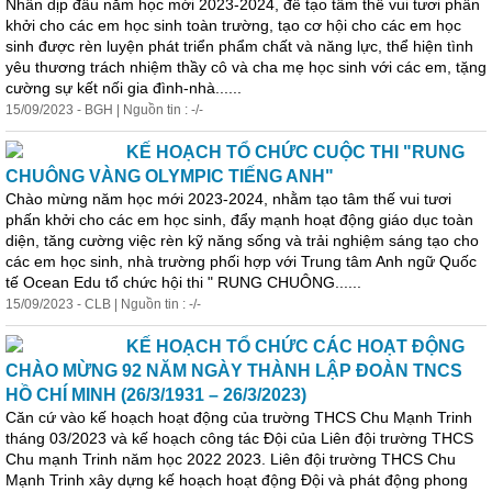
Nhân dịp đầu năm học mới 2023-2024, để tạo tâm thế vui tươi phấn
khởi cho các em học sinh toàn trường, tạo cơ hội cho các em học
sinh được rèn luyện phát triển phẩm chất và năng lực, thể hiện tình
yêu thương trách nhiệm thầy cô và cha mẹ học sinh với các em, tặng
cường
sự kết nối gia đình-nhà......
15/09/2023 - BGH | Nguồn tin : -/-
KẾ HOẠCH TỔ CHỨC CUỘC THI "RUNG
CHUÔNG VÀNG OLYMPIC TIẾNG ANH"
Chào mừng năm học mới 2023-2024, nhằm tạo tâm thế vui tươi
phấn khởi cho các em học sinh, đẩy mạnh hoạt động giáo dục toàn
diện,
tăng
cường
việc rèn kỹ năng sống và trải nghiệm sáng tạo cho
các em học sinh, nhà trường phối hợp với Trung tâm Anh ngữ Quốc
tế Ocean Edu tổ chức hội thi " RUNG CHUÔNG......
15/09/2023 - CLB | Nguồn tin : -/-
KẾ HOẠCH TỔ CHỨC CÁC HOẠT ĐỘNG
CHÀO MỪNG 92 NĂM NGÀY THÀNH LẬP ĐOÀN TNCS
HỒ CHÍ MINH (26/3/1931 – 26/3/2023)
Căn cứ vào kế hoạch hoạt động của trường THCS Chu Mạnh Trinh
tháng 03/2023 và kế hoạch công tác Đội của Liên đội trường THCS
Chu mạnh Trinh năm học 2022 2023. Liên đội trường THCS Chu
Mạnh Trinh xây dựng kế hoạch hoạt động Đội và phát động phong