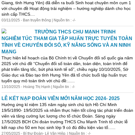
Giang, tỉnh Hưng Yên) đã diễn ra buổi Sinh hoạt chuyên môn cụm 1
với chuyên đề Hoạt động trải nghiệm – hướng nghiệp dành cho học
sinh cấp THCS....
03/11/2025 - Ban truyền thông | Nguồn tin : -/-
TRƯỜNG THCS CHU MẠNH TRINH
NGHIÊM TÚC THAM GIA TẬP HUẤN TRỰC TUYẾN TOÀN
TỈNH VỀ CHUYỂN ĐỔI SỐ, KỸ NĂNG SỐNG VÀ AN NINH
MẠNG
Thực hiện kế hoạch của Bộ Chính trị về Chuyển đổi số quốc gia năm
2025 với chủ đề “Chuyển đổi số toàn dân, toàn diện, toàn trình để
phát triển
tăng
tốc, bứt phá kinh tế số”, chiều ngày 10/10/2025, Sở
Giáo dục và Đào tạo tỉnh Hưng Yên đã tổ chức buổi tập huấn trực
tuyến quy mô toàn tỉnh với chủ đề:......
13/10/2025 - Hoàng Thị Hạnh | Nguồn tin : -/-
LỄ KẾT NẠP ĐOÀN VIÊN MỚI NĂM HỌC 2024- 2025
Hưởng ứng kỉ niệm 135 năm ngày sinh chủ tịch Hồ Chí Minh
19/5/1890- 19/5/2025 và nhằm thực hiện tốt công tác phát triển đoàn
viên và
tăng
cường
lực lượng cho tổ chức Đoàn. Sáng ngày
17/5/2025 BCH Chi đoàn trường THCS Chu Mạnh Trinh tổ chức lễ
kết nạp cho 50 em học sinh lớp 9 có đủ điều kiện vào tổ......
27/05/2025 - Bí thư Đoàn- Lê Văn Hiệp. | Nguồn tin : -/-