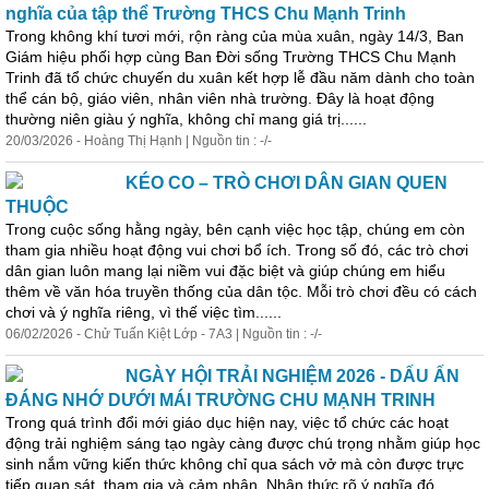
nghĩa của tập thể Trường THCS Chu Mạnh Trinh
Trong không khí tươi mới, rộn ràng của mùa xuân, ngày 14/3, Ban
Giám hiệu phối hợp cùng Ban Đời sống Trường THCS Chu Mạnh
Trinh đã tổ chức chuyến du xuân kết hợp lễ đầu năm dành cho toàn
thể cán bộ, giáo viên, nhân viên nhà trường. Đây là hoạt động
thường niên giàu ý nghĩa, không chỉ mang giá trị......
20/03/2026 - Hoàng Thị Hạnh | Nguồn tin : -/-
KÉO CO – TRÒ CHƠI DÂN GIAN QUEN
THUỘC
Trong cuộc sống hằng ngày, bên cạnh việc học tập, chúng em còn
tham gia nhiều hoạt động vui chơi bổ ích. Trong số đó, các trò chơi
dân gian luôn mang lại niềm vui đặc biệt và giúp chúng em hiểu
thêm về văn hóa truyền thống của dân tộc. Mỗi trò chơi đều có cách
chơi và ý nghĩa riêng, vì thế việc tìm......
06/02/2026 - Chử Tuấn Kiệt Lớp - 7A3 | Nguồn tin : -/-
NGÀY HỘI TRẢI NGHIỆM 2026 - DẤU ẤN
ĐÁNG NHỚ DƯỚI MÁI TRƯỜNG CHU MẠNH TRINH
Trong quá trình đổi mới giáo dục hiện nay, việc tổ chức các hoạt
động trải nghiệm sáng tạo ngày càng được chú trọng nhằm giúp học
sinh nắm vững kiến thức không chỉ qua sách vở mà còn được trực
tiếp quan sát, tham gia và cảm nhận. Nhận thức rõ ý nghĩa đó,