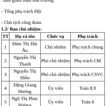
Ban giám hiệu nhà trường.
-
- Tổng phụ trách Đội
- Chủ tịch công đoàn.
1.2/ Ban chủ nhiệm:
TT
Họ và tên
Chức vụ
Phụ trách
Đàm Thị Hải
1
Chủ nhiệm
Phụ trách chung
Âu
Nguyễn Thị
2
Phó chủ nhiệm
Phụ trách CM
Thanh
Nguyễn Thị
3
Phó chủ nhiệm
Phụ trách CSVC
Hiền
Đặng Giang
4
Ủy viên
Toán 8,9
Hương
Ngô Thị Phúc
5
Ủy viên
Toán 6
Hường