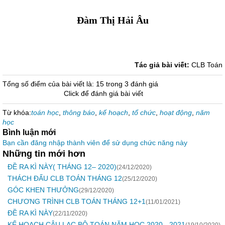
Đàm Thị Hải Âu
Tác giả bài viết:
CLB Toán
Tổng số điểm của bài viết là: 15 trong 3 đánh giá
Click để đánh giá bài viết
Từ khóa:
toán học
,
thông báo
,
kế hoạch
,
tổ chức
,
hoạt động
,
năm
học
Bình luận mới
Bạn cần đăng nhập thành viên để sử dụng chức năng này
Những tin mới hơn
ĐỀ RA KÌ NÀY( THÁNG 12– 2020)
(24/12/2020)
THÁCH ĐẤU CLB TOÁN THÁNG 12
(25/12/2020)
GÓC KHEN THƯỞNG
(29/12/2020)
CHƯƠNG TRÌNH CLB TOÁN THÁNG 12+1
(11/01/2021)
ĐỀ RA KÌ NÀY
(22/11/2020)
KẾ HOẠCH CÂU LẠC BỘ TOÁN NĂM HỌC 2020 - 2021