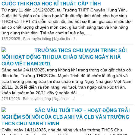
CUỘC THI KHOA HỌC KĨ THUẬT CẤP TỈNH
Từ ngày 11 đến 13/12/2025, tại Trường THPT Chuyên Hưng Yên,
Cuộc thi Nghiên cứu khoa học kĩ thuật cấp tỉnh dành cho học sinh
THCS và THPT đã diễn ra
sôi
nổi
, thu hút sự tham gia của nhiều dự
án có chất lượng chuyên môn cao, giàu tính sáng tạo và khả năng
ứng dụng thực tiễn. Tại sân chơi trí tuệ này,......
15/12/2025 - Ban truyền thông | Nguồn tin : -/-
TRƯỜNG THCS CHU MẠNH TRINH: SÔI
NỔI HOẠT ĐỘNG THI ĐUA CHÀO MỪNG NGÀY NHÀ
GIÁO VIỆT NAM 20/11
Sáng ngày 24/11/2025, trong không khí trang trọng của giờ chào cờ
đầu tuần, Trường THCS Chu Mạnh Trinh đã tổ chức lễ tổng kết và
trao thưởng phong trào thi đua chào mừng Ngày Nhà giáo Việt Nam
20/11. Buổi lễ diễn ra rộn ràng, vui tươi, tràn ngập cảm xúc tri ân,
khép lại một mùa 20/11 đầy ý nghĩa đối......
27/11/2025 - Ban truyền thông | Nguồn tin : -/-
SẮC MÀU TUỔI THƠ – HOẠT ĐỘNG TRẢI
NGHIỆM SÔI NỔI CỦA CLB ANH VÀ CLB VĂN TRƯỜNG
THCS CHU MẠNH TRINH
Chiều ngày 14/11/2025, nhà đa năng và sân trường THCS Chu