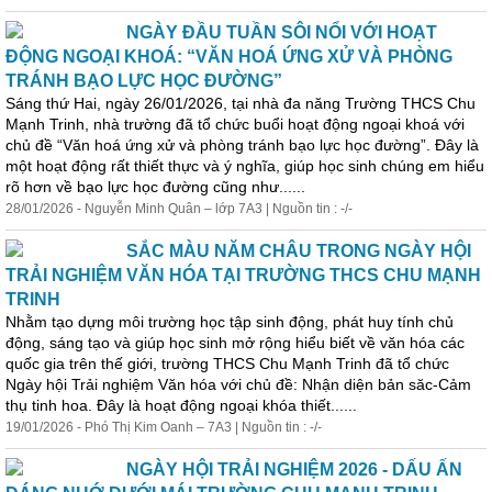
NGÀY ĐẦU TUẦN SÔI NỔI VỚI HOẠT
ĐỘNG NGOẠI KHOÁ: “VĂN HOÁ ỨNG XỬ VÀ PHÒNG
TRÁNH BẠO LỰC HỌC ĐƯỜNG”
Sáng thứ Hai, ngày 26/01/2026, tại nhà đa năng Trường THCS Chu
Mạnh Trinh, nhà trường đã tổ chức buổi hoạt động ngoại khoá với
chủ đề “Văn hoá ứng xử và phòng tránh bạo lực học đường”. Đây là
một hoạt động rất thiết thực và ý nghĩa, giúp học sinh chúng em hiểu
rõ hơn về bạo lực học đường cũng như......
28/01/2026 - Nguyễn Minh Quân – lớp 7A3 | Nguồn tin : -/-
SẮC MÀU NĂM CHÂU TRONG NGÀY HỘI
TRẢI NGHIỆM VĂN HÓA TẠI TRƯỜNG THCS CHU MẠNH
TRINH
Nhằm tạo dựng môi trường học tập sinh động, phát huy tính chủ
động, sáng tạo và giúp học sinh mở rộng hiểu biết về văn hóa các
quốc gia trên thế giới, trường THCS Chu Mạnh Trinh đã tổ chức
Ngày hội Trải nghiệm Văn hóa với chủ đề: Nhận diện bản săc-Cảm
thụ tinh hoa. Đây là hoạt động ngoại khóa thiết......
19/01/2026 - Phó Thị Kim Oanh – 7A3 | Nguồn tin : -/-
NGÀY HỘI TRẢI NGHIỆM 2026 - DẤU ẤN