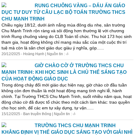
RUNG CHUÔNG VÀNG – DẤU ẤN GIÁO
DỤC TƯ DUY TỪ CÂU LẠC BỘ TOÁN TRƯỜNG THCS
CHU MẠNH TRINH
Chiều ngày 18/12, dưới ánh nắng mùa đông dịu nhẹ, sân trường
Chu Mạnh Trinh rộn ràng và
sôi
động hơn thường lệ với chương
trình Rung chuông vàng do CLB Toán tổ chức. Thu hút 173 học sinh
tham gia, hoạt động không chỉ mang màu sắc của một cuộc thi trí
tuệ mà còn là sân chơi giáo dục giàu ý nghĩa, góp......
20/12/2025 - Hoàng Hạnh | Nguồn tin : -/-
GIỜ CHÀO CỜ Ở TRƯỜNG THCS CHU
MẠNH TRINH: KHI HỌC SINH LÀ CHỦ THỂ SÁNG TẠO
CỦA HOẠT ĐỘNG GIÁO DỤC
Trong dòng chảy đổi mới giáo dục hiện nay, giờ chào cờ đầu tuần
không còn đơn thuần là một hoạt động mang tính nghi lễ, hành
chính. Tại Trường THCS Chu Mạnh Trinh, suốt nhiều năm qua, hoạt
động chào cờ đã được tổ chức theo một cách làm khác: trao quyền
cho học sinh, để các em tự xây dựng, tự vận......
15/12/2025 - Ban truyền thông | Nguồn tin : -/-
TRƯỜNG THCS CHU MẠNH TRINH
KHẲNG ĐỊNH VỊ THẾ GIÁO DỤC SÁNG TẠO VỚI GIẢI NHÌ