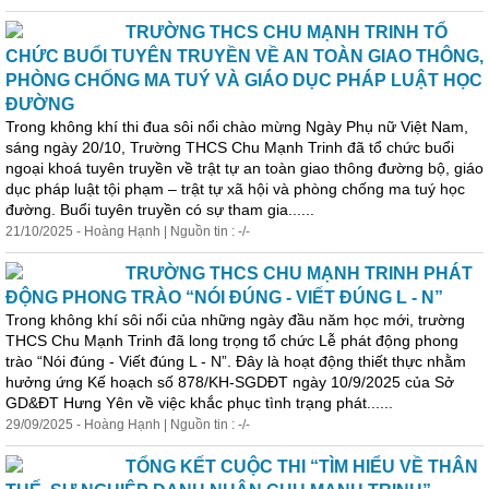
TRƯỜNG THCS CHU MẠNH TRINH TỔ
CHỨC BUỔI TUYÊN TRUYỀN VỀ AN TOÀN GIAO THÔNG,
PHÒNG CHỐNG MA TUÝ VÀ GIÁO DỤC PHÁP LUẬT HỌC
ĐƯỜNG
Trong không khí thi đua
sôi
nổi
chào mừng Ngày Phụ nữ Việt Nam,
sáng ngày 20/10, Trường THCS Chu Mạnh Trinh đã tổ chức buổi
ngoại khoá tuyên truyền về trật tự an toàn giao thông đường bộ, giáo
dục pháp luật tội phạm – trật tự xã hội và phòng chống ma tuý học
đường. Buổi tuyên truyền có sự tham gia......
21/10/2025 - Hoàng Hạnh | Nguồn tin : -/-
TRƯỜNG THCS CHU MẠNH TRINH PHÁT
ĐỘNG PHONG TRÀO “NÓI ĐÚNG - VIẾT ĐÚNG L - N”
Trong không khí
sôi
nổi
của những ngày đầu năm học mới, trường
THCS Chu Mạnh Trinh đã long trọng tổ chức Lễ phát động phong
trào “Nói đúng - Viết đúng L - N”. Đây là hoạt động thiết thực nhằm
hưởng ứng Kế hoạch số 878/KH-SGDĐT ngày 10/9/2025 của Sở
GD&ĐT Hưng Yên về việc khắc phục tình trạng phát......
29/09/2025 - Hoàng Hạnh | Nguồn tin : -/-
TỔNG KẾT CUỘC THI “TÌM HIỂU VỀ THÂN