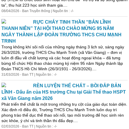
ta”, thu hút 223 học sinh tham gia....
08/04/2026 - Ban Truyền thông | Nguồn tin : -/-
RỰC CHÁY TINH THẦN “BẢN LĨNH
THANH NIÊN” TẠI HỘI THAO CHÀO MỪNG 95 NĂM
NGÀY THÀNH LẬP ĐOÀN TRƯỜNG THCS CHU MẠNH
TRINH
Trong không khí
sôi
nổi
của những ngày tháng 3 lịch sử, sáng ngày
26/3/2026, trường THCS Chu Mạnh Trinh (xã Văn Giang) – đơn vị
luôn đi đầu về chất lượng và các hoạt động ngoại khóa – đã tưng
bừng tổ chức Hội thao chào mừng kỷ niệm 95 năm Ngày thành lập
Đoàn TNCS Hồ Chí Minh (26/3/1931 - 26/3/2026)....
31/03/2026 - Ban TT | Nguồn tin : -/-
RÈN LUYỆN THỂ CHẤT – BỒI ĐẮP BẢN
LĨNH - Dấu ấn của HS trường Chu tại Giải Thể thao HSPT
xã Văn Giang năm 2026
Phát triển thể chất là một trong những trụ cột của giáo dục toàn diện.
Xác định rõ điều đó, Trường THCS Chu Mạnh Trinh luôn duy trì
phong trào thể dục thể thao
sôi
nổi
, tạo môi trường để học sinh rèn
sức khỏe, ý chí và tinh thần thi đấu đẹp....
02/03/2026 - Ban TT | Nguồn tin : -/-