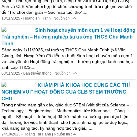
Mạnh Trinh rộn ràng tiếng cười, tiếng reo vui khi Câu lạc bộ (CLB)
Anh và CLB Văn phối hợp tổ chức chương trình trải nghiệm với chủ
đề “Trò chơi dân gian – Sắc màu tuổi thơ”....
18/11/2025 - Hoàng Thị Hạnh | Nguồn tin : -/-
Sinh hoạt chuyên môn cụm 1 về Hoạt động
Trải nghiệm – Hướng nghiệp tại trường THCS Chu Mạnh
Trinh
Sáng ngày 1/11/2025, tại trường THCS Chu Mạnh Trinh (xã Văn
Giang, tỉnh Hưng Yên) đã diễn ra buổi Sinh hoạt chuyên môn cụm 1
với chuyên đề Hoạt động trải nghiệm – hướng nghiệp dành cho học
sinh cấp THCS....
03/11/2025 - Ban truyền thông | Nguồn tin : -/-
“KHÁM PHÁ KHOA HỌC CÙNG CÁC THÍ
NGHIỆM VUI” HOẠT ĐỘNG CỦA CLB STEM TRƯỜNG
CHU
Trong những năm gần đây, giáo dục STEM (viết tắt của Science –
Technology – Engineering – Mathematics, tức Khoa học – Công
nghệ – Kỹ thuật – Toán học) đã trở thành xu hướng giáo dục hiện
đại, hướng tới việc hình thành cho học sinh năng lực tư duy logic,
khả năng sáng tạo, kỹ năng hợp tác và giải......
24/10/2025 - Hoàng Thị Hạnh | Nguồn tin : -/-