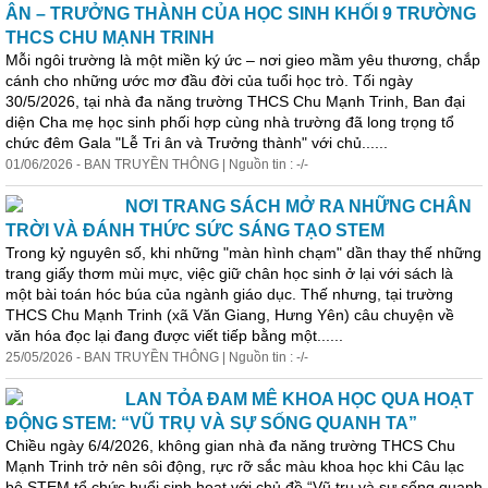
ÂN – TRƯỞNG THÀNH CỦA HỌC SINH KHỐI 9 TRƯỜNG
THCS CHU MẠNH TRINH
Mỗi ngôi trường là một miền ký ức – nơi gieo mầm yêu thương, chắp
cánh cho những ước mơ đầu đời của tuổi học trò. Tối ngày
30/5/2026, tại nhà đa năng trường THCS Chu Mạnh Trinh, Ban đại
diện Cha mẹ học sinh phối hợp cùng nhà trường đã long trọng tổ
chức đêm Gala "Lễ Tri ân và Trưởng thành" với chủ......
01/06/2026 - BAN TRUYỀN THÔNG | Nguồn tin : -/-
NƠI TRANG SÁCH MỞ RA NHỮNG CHÂN
TRỜI VÀ ĐÁNH THỨC SỨC SÁNG TẠO STEM
Trong kỷ nguyên số, khi những "màn hình chạm" dần thay thế những
trang giấy thơm mùi mực, việc giữ chân học sinh ở lại với sách là
một bài toán hóc búa của ngành giáo dục. Thế nhưng, tại trường
THCS Chu Mạnh Trinh (xã Văn Giang, Hưng Yên) câu chuyện về
văn hóa đọc lại đang được viết tiếp bằng một......
25/05/2026 - BAN TRUYỀN THÔNG | Nguồn tin : -/-
LAN TỎA ĐAM MÊ KHOA HỌC QUA HOẠT
ĐỘNG STEM: “VŨ TRỤ VÀ SỰ SỐNG QUANH TA”
Chiều ngày 6/4/2026, không gian nhà đa năng trường THCS Chu
Mạnh Trinh trở nên
sôi
động, rực rỡ sắc màu khoa học khi Câu lạc
bộ STEM tổ chức buổi sinh hoạt với chủ đề “Vũ trụ và sự sống quanh