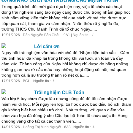
ĐÁNG NHỚ DƯỚI MÁI TRƯỜNG CHU MẠNH TRINH
Trong quá trình đổi mới giáo dục hiện nay, việc tổ chức các hoạt
động trải nghiệm sáng tạo ngày càng được chú trọng nhằm giúp học
sinh nắm vững kiến thức không chỉ qua sách vở mà còn được trực
tiếp quan sát, tham gia và cảm nhận. Nhận thức rõ ý nghĩa đó,
trường THCS Chu Mạnh Trinh đã tổ chức Ngày......
19/01/2026 - Đào Nguyễn Bảo Châu - 9A1 | Nguồn tin : -/-
Lời cám ơn
Ngày hội trải nghiệm văn hóa với chủ đề “Nhận diện bản sắc – Cảm
thụ tinh hoa” đã khép lại trong không khí vui tươi, an toàn và đầy
cảm xúc. Thành công của Ngày hội không chỉ được đo bằng những
không gian rực rỡ sắc màu hay những hoạt động
sôi
nổi
, mà quan
trọng hơn cả là sự trưởng thành rõ nét của......
17/01/2026 - BGH | Nguồn tin : -/-
Trải nghiệm CLB Toán
Vào lớp 6 tuy chưa được lâu nhưng cũng đủ để tôi cảm nhận được
niềm vui đi học. Mỗi ngày lên lớp, tôi học được bao điều bổ ích, tham
gia không biết bao nhiêu trò chơi. Nhà trường, với quan điểm vừa
chơi vừa học đã đồng ý cho Câu lạc bộ Toán tổ chức cuộc thi Rung
chuông vàng cho tất cả các thành viên......
14/01/2026 - Hoàng Thị Minh Nguyệt - 6A3 | Nguồn tin : -/-