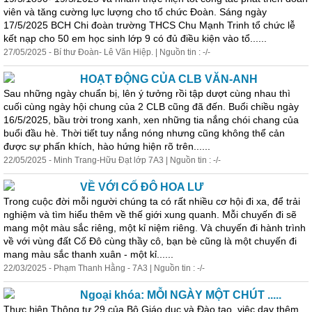
viên và tăng cường lực lượng cho tổ chức Đoàn. Sáng ngày
17/5/2025 BCH Chi đoàn trường THCS Chu Mạnh Trinh tổ chức lễ
kết nạp cho 50 em học sinh lớp 9 có đủ điều kiện vào tổ......
27/05/2025 - Bí thư Đoàn- Lê Văn Hiệp. | Nguồn tin : -/-
HOẠT ĐỘNG CỦA CLB VĂN-ANH
Sau những ngày chuẩn bị, lên ý tưởng rồi tập dượt cùng nhau thì
cuối cùng ngày hội chung của 2 CLB cũng đã đến. Buổi chiều ngày
16/5/2025, bầu trời trong xanh, xen những tia nắng chói chang của
buổi đầu hè. Thời tiết tuy nắng nóng nhưng cũng không thể cản
được sự phấn khích, hào hứng hiện rõ trên......
22/05/2025 - Minh Trang-Hữu Đạt lớp 7A3 | Nguồn tin : -/-
VỀ VỚI CỐ ĐÔ HOA LƯ
Trong cuộc đời mỗi người chúng ta có rất nhiều cơ hội đi xa, để trải
nghiệm và tìm hiểu thêm về thế giới xung quanh. Mỗi chuyến đi sẽ
mang một màu sắc riêng, một kỉ niệm riêng. Và chuyến đi hành trình
về với vùng đất Cố Đô cùng thầy cô, bạn bè cũng là một chuyến đi
mang màu sắc thanh xuân - một kỉ......
22/03/2025 - Phạm Thanh Hằng - 7A3 | Nguồn tin : -/-
Ngoại khóa: MỖI NGÀY MỘT CHÚT .....
Thực hiện Thông tư 29 của Bộ Giáo dục và Đào tạo, việc dạy thêm,