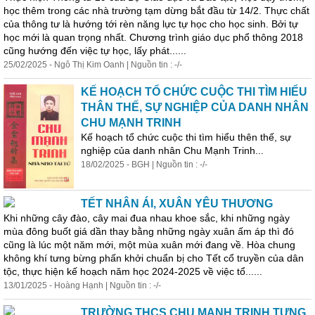
học thêm trong các nhà trường tạm dừng bắt đầu từ 14/2. Thực chất
của thông tư là hướng tới rèn năng lực tự học cho học sinh. Bởi tự
học mới là quan trọng nhất. Chương trình giáo dục phổ thông 2018
cũng hướng đến việc tự học, lấy
phát
......
25/02/2025 - Ngô Thị Kim Oanh | Nguồn tin : -/-
KẾ HOẠCH TỔ CHỨC CUỘC THI TÌM HIỂU
THÂN THẾ, SỰ NGHIỆP CỦA DANH NHÂN
CHU MẠNH TRINH
Kế hoạch tổ chức cuộc thi tìm hiểu thên thế, sự
nghiệp của danh nhân Chu Mạnh Trinh...
18/02/2025 - BGH | Nguồn tin : -/-
TẾT NHÂN ÁI, XUÂN YÊU THƯƠNG
Khi những cây đào, cây mai đua nhau khoe sắc, khi những ngày
mùa đông buốt giá dần thay bằng những ngày xuân ấm áp thì đó
cũng là lúc một năm mới, một mùa xuân mới đang về. Hòa chung
không khí tưng bừng phấn khởi chuẩn bị cho Tết cổ truyền của dân
tộc, thực hiện kế hoạch năm học 2024-2025 về việc tổ......
13/01/2025 - Hoàng Hạnh | Nguồn tin : -/-
TRƯỜNG THCS CHU MẠNH TRINH TƯNG