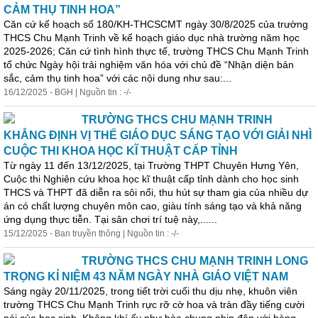
CẢM THỤ TINH HOA”
Căn cứ kế hoạch số 180/KH-THCSCMT ngày 30/8/2025 của trường
THCS Chu Mạnh Trinh về kế hoạch giáo dục nhà trường năm học
2025-2026; Căn cứ tình hình thực tế, trường THCS Chu Mạnh Trinh
tổ chức Ngày hội trải nghiệm văn hóa với chủ đề “Nhận diện bản
sắc, cảm thụ tinh hoa” với các nội dung như sau:...
16/12/2025 - BGH | Nguồn tin : -/-
TRƯỜNG THCS CHU MẠNH TRINH
KHẲNG ĐỊNH VỊ THẾ GIÁO DỤC SÁNG TẠO VỚI GIẢI NHÌ
CUỘC THI KHOA HỌC KĨ THUẬT CẤP TỈNH
Từ ngày 11 đến 13/12/2025, tại Trường THPT Chuyên Hưng Yên,
Cuộc thi Nghiên cứu khoa học kĩ thuật cấp tỉnh dành cho học sinh
THCS và THPT đã diễn ra sôi nổi, thu hút sự tham gia của nhiều dự
án có chất lượng chuyên môn cao, giàu tính sáng tạo và khả năng
ứng dụng thực tiễn. Tại sân chơi trí tuệ này,......
15/12/2025 - Ban truyền thông | Nguồn tin : -/-
TRƯỜNG THCS CHU MẠNH TRINH LONG
TRỌNG KỈ NIỆM 43 NĂM NGÀY NHÀ GIÁO VIỆT NAM
Sáng ngày 20/11/2025, trong tiết trời cuối thu dịu nhẹ, khuôn viên
trường THCS Chu Mạnh Trinh rực rỡ cờ hoa và tràn đầy tiếng cười