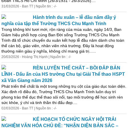
Đoàn TNCS Hồ Chí Minh (26/3/1931 - 26/3/2026)....
31/03/2026 - Ban TT | Nguồn tin : -/-
Hành trình du xuân – lễ đầu năm đầy ý
nghĩa của tập thể Trường THCS Chu Mạnh Trinh
Trong không khí tươi mới, rộn ràng của mùa xuân, ngày 14/3, Ban
Giám hiệu phối hợp cùng Ban Đời sống Trường THCS Chu Mạnh
Trinh đã tổ chức chuyến du xuân kết hợp lễ đầu năm dành cho toàn
thể cán bộ, giáo viên, nhân viên nhà trường. Đây là hoạt động
thường niên giàu ý nghĩa, không chỉ mang giá trị......
20/03/2026 - Hoàng Thị Hạnh | Nguồn tin : -/-
RÈN LUYỆN THỂ CHẤT – BỒI ĐẮP BẢN
LĨNH - Dấu ấn của HS trường Chu tại Giải Thể thao HSPT
xã Văn Giang năm 2026
Phát
triển
thể chất là một trong những trụ cột của giáo dục toàn diện.
Xác định rõ điều đó, Trường THCS Chu Mạnh Trinh luôn duy trì
phong trào thể dục thể thao sôi nổi, tạo môi trường để học sinh rèn
sức khỏe, ý chí và tinh thần thi đấu đẹp....
02/03/2026 - Ban TT | Nguồn tin : -/-
KẾ HOẠCH TỔ CHỨC NGÀY HỘI TRẢI
NGHIỆM VĂN HÓA CHỦ ĐỀ: “NHẬN DIỆN BẢN SẮC –