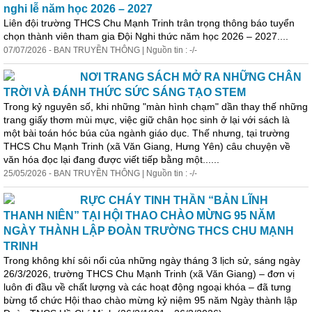
nghi lễ năm học 2026 – 2027
Liên đội trường THCS Chu Mạnh Trinh trân trọng thông báo tuyển
chọn thành viên tham gia Đội Nghi thức năm học 2026 – 2027....
07/07/2026 - BAN TRUYỀN THÔNG | Nguồn tin : -/-
NƠI TRANG SÁCH MỞ RA NHỮNG CHÂN
TRỜI VÀ ĐÁNH THỨC SỨC SÁNG TẠO STEM
Trong kỷ nguyên số, khi những "màn hình chạm" dần thay thế những
trang giấy thơm mùi mực, việc giữ chân học sinh ở lại với sách là
một bài toán hóc búa của ngành giáo dục. Thế nhưng, tại trường
THCS Chu Mạnh Trinh (xã Văn Giang, Hưng Yên) câu chuyện về
văn hóa đọc lại đang được viết tiếp bằng một......
25/05/2026 - BAN TRUYỀN THÔNG | Nguồn tin : -/-
RỰC CHÁY TINH THẦN “BẢN LĨNH
THANH NIÊN” TẠI HỘI THAO CHÀO MỪNG 95 NĂM
NGÀY THÀNH LẬP ĐOÀN TRƯỜNG THCS CHU MẠNH
TRINH
Trong không khí sôi nổi của những ngày tháng 3 lịch sử, sáng ngày
26/3/2026, trường THCS Chu Mạnh Trinh (xã Văn Giang) – đơn vị
luôn đi đầu về chất lượng và các hoạt động ngoại khóa – đã tưng
bừng tổ chức Hội thao chào mừng kỷ niệm 95 năm Ngày thành lập