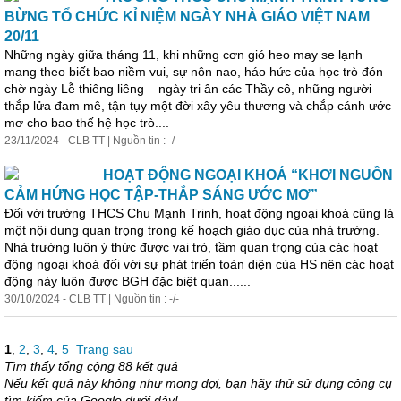
BỪNG TỔ CHỨC KỈ NIỆM NGÀY NHÀ GIÁO VIỆT NAM
20/11
Những ngày giữa tháng 11, khi những cơn gió heo may se lạnh
mang theo biết bao niềm vui, sự nôn nao, háo hức của học trò đón
chờ ngày Lễ thiêng liêng – ngày tri ân các Thầy cô, những người
thắp lửa đam mê, tận tụy một đời xây yêu thương và chắp cánh ước
mơ cho bao thế hệ học trò....
23/11/2024 - CLB TT | Nguồn tin : -/-
HOẠT ĐỘNG NGOẠI KHOÁ “KHƠI NGUỒN
CẢM HỨNG HỌC TẬP-THẮP SÁNG ƯỚC MƠ”
Đối với trường THCS Chu Mạnh Trinh, hoạt động ngoại khoá cũng là
một nội dung quan trọng trong kế hoạch giáo dục của nhà trường.
Nhà trường luôn ý thức được vai trò, tầm quan trọng của các hoạt
động ngoại khoá đối với sự
phát
triển
toàn diện của HS nên các hoạt
động này luôn được BGH đặc biệt quan......
30/10/2024 - CLB TT | Nguồn tin : -/-
1
,
2
,
3
,
4
,
5
Trang sau
Tìm thấy tổng cộng 88 kết quả
Nếu kết quả này không như mong đợi, bạn hãy thử sử dụng công cụ
tìm kiếm của Google dưới đây!