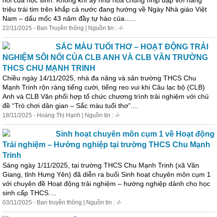
nói của học sinh. Không khí ấy như hòa chung nhịp đập với hàng
triệu trái tim trên khắp cả nước đang hướng về Ngày Nhà giáo Việt
Nam – dấu mốc 43 năm đầy tự hào của......
22/11/2025 - Ban Truyền thông | Nguồn tin : -/-
SẮC MÀU TUỔI THƠ – HOẠT ĐỘNG TRẢI
NGHIỆM SÔI NỔI CỦA CLB ANH VÀ CLB VĂN TRƯỜNG
THCS CHU MẠNH TRINH
Chiều ngày 14/11/2025, nhà đa năng và sân trường THCS Chu
Mạnh Trinh rộn ràng tiếng cười, tiếng reo vui khi Câu lạc bộ (CLB)
Anh và CLB Văn phối hợp tổ chức chương trình trải nghiệm với chủ
đề “Trò chơi dân gian – Sắc màu tuổi thơ”....
18/11/2025 - Hoàng Thị Hạnh | Nguồn tin : -/-
Sinh hoạt chuyên môn cụm 1 về Hoạt động
Trải nghiệm – Hướng nghiệp tại trường THCS Chu Mạnh
Trinh
Sáng ngày 1/11/2025, tại trường THCS Chu Mạnh Trinh (xã Văn
Giang, tỉnh Hưng Yên) đã diễn ra buổi Sinh hoạt chuyên môn cụm 1
với chuyên đề Hoạt động trải nghiệm – hướng nghiệp dành cho học
sinh cấp THCS....
03/11/2025 - Ban truyền thông | Nguồn tin : -/-