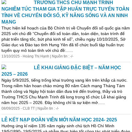
TRƯỜNG THCS CHU MẠNH TRINH
NGHIÊM TÚC THAM GIA TẬP HUẤN TRỰC TUYẾN TOÀN
TỈNH VỀ CHUYỂN ĐỔI SỐ, KỸ NĂNG SỐNG VÀ AN NINH
MẠNG
Thực hiện kế hoạch của Bộ Chính trị về Chuyển đổi số quốc gia năm
2025 với chủ đề “Chuyển đổi số toàn dân, toàn diện, toàn trình để
phát
triển
tăng tốc, bứt phá kinh tế số”, chiều ngày 10/10/2025, Sở
Giáo dục và Đào tạo tỉnh Hưng Yên đã tổ chức buổi tập huấn trực
tuyến quy mô toàn tỉnh với chủ đề:......
13/10/2025 - Hoàng Thị Hạnh | Nguồn tin : -/-
LỄ KHAI GIẢNG ĐẶC BIỆT – NĂM HỌC
2025 – 2026
Ngày 5/9/2025, tiếng trống khai trường vang lên trên khắp cả nước.
Trong niềm hân hoan chào mừng 80 năm Cách mạng Tháng Tám
thành công và Ngày hội toàn dân đưa trẻ đến trường, thầy và trò
Trường THCS Chu Mạnh Trinh đã long trọng tổ chức Lễ khai giảng
năm học 2025 – 2026. Đây không chỉ là sự kiện mở......
08/09/2025 - CLB TT | Nguồn tin : -/-
LỄ KẾT NẠP ĐOÀN VIÊN MỚI NĂM HỌC 2024- 2025
Hưởng ứng kỉ niệm 135 năm ngày sinh chủ tịch Hồ Chí Minh
19/5/1890- 19/5/2025 và nhằm thực hiện tốt công tác
phát
triển
đoàn