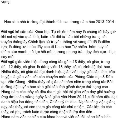
vọng.
Học sinh nhà trường đạt thành tích cao trong năm học 2013-2014
Đội ngũ kế cận của Khoa học Tự nhiên hôm nay là chúng tôi bây giờ
khi soi rọi vào quá khứ, luôn rất đỗi tự hào bởi những trang sử
truyền thống ấy.Chính lịch sử truyền thống vẻ vang đó đã là điểm
tựa, là động lực thúc đẩy cho tổ Khoa học Tự nhiên hôm nay có
thêm sức mạnh, nỗ lực hết mình trong phong trào dạy tích cực - học
say mê.
Đội ngũ giáo viên hiện đang công tác gồm 15 thầy, cô giáo, trong
đó: 12 thầy, cô giáo là đảng viên,13 thầy, cô có trình độ đại học.
Nhiều thầy, cô giáo đã đạt danh hiệu giáo viên dạy giỏi cấp tỉnh, cấp
huyện là giáo viên cốt cán chuyên môn của Phòng Giáo dục & Đào
tạo Văn Giang. Nhiều thầy cô giáo có thâm niên trong công tác Bồi
dưỡng đội tuyển học sinh giỏi cấp tỉnh giành được thứ hạng cao.
Hàng năm các thầy cô đều tham gia hội thi giáo viên dạy giỏi hưởng
ứng đợt chào mừng ngày Nhà giáo Việt Nam 20-11,cuối năm đều đạt
danh hiệu lao động tiên tiến, Chiến sỹ thi đua. Ngoài công việc giảng
dạy các thầy, cô còn tham gia công tác chủ nhiệm. Các lớp do các
thầy, cô phụ trách luôn được công nhận là lớp tiên tiến.
Hàng năm việc nghiên cứu khoa học và viết đề tài sáng kiến kinh