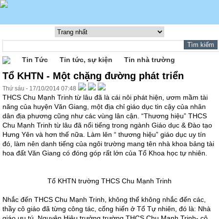
Tin Tức
Tin tức, sự kiện
Tin nhà trường
Tổ KHTN - Một chặng đường phát triển
Thứ sáu - 17/10/2014 07:48
THCS Chu Mạnh Trinh từ lâu đã là cái nôi phát hiện, ươm mầm tài
năng của huyện Văn Giang, một địa chỉ giáo dục tin cậy của nhân
dân địa phương cũng như các vùng lân cận. “Thương hiệu” THCS
Chu Mạnh Trinh từ lâu đã nổi tiếng trong ngành Giáo dục & Đào tạo
Hưng Yên và hơn thế nữa. Làm lên “ thương hiệu” giáo dục uy tín
đó, làm nên danh tiếng của ngôi trường mang tên nhà khoa bảng tài
hoa đất Văn Giang có đóng góp rất lớn của Tổ Khoa học tự nhiên.
Tổ KHTN trường THCS Chu Mạnh Trinh
Nhắc đến THCS Chu Mạnh Trinh, không thể không nhắc đến các,
thầy cô giáo đã từng công tác, cống hiến ở Tổ Tự nhiên, đó là: Nhà
giáo ưu tú, Nguyên Hiệu trưởng trường THCS Chu Mạnh Trinh- cô