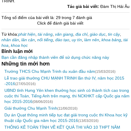
TRINH.
Tác giả bài viết:
Đàm Thị Hải Âu
Tổng số điểm của bài viết là: 29 trong 7 đánh giá
Click để đánh giá bài viết
Từ khóa:
phát hiện
,
tài năng
,
văn giang
,
địa chỉ
,
giáo dục
,
tin cậy
,
nhân dân
,
lân cận
,
nổi tiếng
,
đào tạo
,
uy tín
,
làm nên
,
khoa bảng
,
tài
hoa
,
khoa học
Bình luận mới
Bạn cần đăng nhập thành viên để sử dụng chức năng này
Những tin mới hơn
Trường THCS Chu Mạnh Trinh du xuân đầu năm
(15/03/2016)
Lễ trao giải thưởng CHU MẠNH TRINH lần thứ IV, năm học 2015
-2016
(27/05/2016)
UBND tỉnh Hưng Yên khen thưởng học sinh có thành tích cao trong
cuộc thi Toán, Tiếng Anh trên mạng, thi NCKHKT cấp Quốc gia năm
học 2015-2016
(08/06/2016)
Giải thưởng Chu Mạnh Trinh
(11/06/2016)
Dự án Quạt thông minh tiếp tục đạt giải trong cuộc thi Khoa học kỹ
thuật cấp Quốc gia năm học 2015-2016
(13/03/2016)
THỐNG KÊ TOÀN TỈNH VỀ KẾT QUẢ THI VÀO 10 THPT NĂM