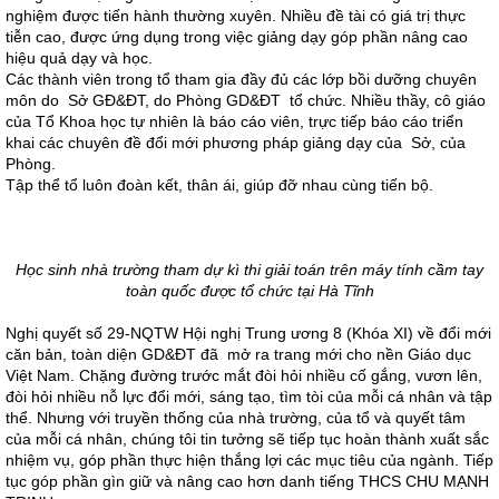
nghiệm được tiến hành thường xuyên. Nhiều đề tài có giá trị thực
tiễn cao, được ứng dụng trong việc giảng dạy góp phần nâng cao
hiệu quả dạy và học.
Các thành viên trong tổ tham gia đầy đủ các lớp bồi dưỡng chuyên
môn do Sở GĐ&ĐT, do Phòng GD&ĐT tổ chức. Nhiều thầy, cô giáo
của Tổ Khoa học tự nhiên là báo cáo viên, trực tiếp báo cáo triển
khai các chuyên đề đổi mới phương pháp giảng dạy của Sở, của
Phòng.
Tập thể tổ luôn đoàn kết, thân ái, giúp đỡ nhau cùng tiến bộ.
Học sinh nhà trường tham dự kì thi giải toán trên máy tính cầm tay
toàn quốc được tổ chức tại Hà Tĩnh
Nghị quyết số 29-NQTW Hội nghị Trung ương 8 (Khóa XI) về đổi mới
căn bản, toàn diện GD&ĐT đã mở ra trang mới cho nền Giáo dục
Việt Nam. Chặng đường trước mắt đòi hỏi nhiều cố gắng, vươn lên,
đòi hỏi nhiều nỗ lực đổi mới, sáng tạo, tìm tòi của mỗi cá nhân và tập
thể. Nhưng với truyền thống của nhà trường, của tổ và quyết tâm
của mỗi cá nhân, chúng tôi tin tưởng sẽ tiếp tục hoàn thành xuất sắc
nhiệm vụ, góp phần thực hiện thắng lợi các mục tiêu của ngành. Tiếp
tục góp phần gìn giữ và nâng cao hơn danh tiếng THCS CHU MẠNH