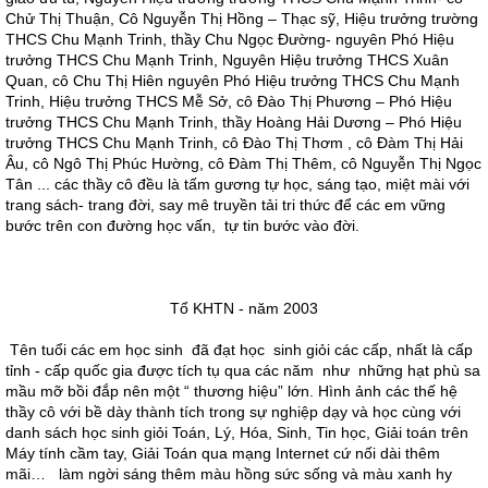
Chử Thị Thuận, Cô Nguyễn Thị Hồng – Thạc sỹ, Hiệu trưởng trường
THCS Chu Mạnh Trinh, thầy Chu Ngọc Đường- nguyên Phó Hiệu
trưởng THCS Chu Mạnh Trinh, Nguyên Hiệu trưởng THCS Xuân
Quan, cô Chu Thị Hiên nguyên Phó Hiệu trưởng THCS Chu Mạnh
Trinh, Hiệu trưởng THCS Mễ Sở, cô Đào Thị Phương – Phó Hiệu
trưởng THCS Chu Mạnh Trinh, thầy Hoàng Hải Dương – Phó Hiệu
trưởng THCS Chu Mạnh Trinh, cô Đào Thị Thơm , cô Đàm Thị Hải
Âu, cô Ngô Thị Phúc Hường, cô Đàm Thị Thêm, cô Nguyễn Thị Ngọc
Tân ... các thầy cô đều là tấm gương tự học, sáng tạo, miệt mài với
trang sách- trang đời, say mê truyền tải tri thức để các em vững
bước trên con đường học vấn, tự tin bước vào đời.
Tổ KHTN - năm 2003
Tên tuổi các em học sinh đã đạt học sinh giỏi các cấp, nhất là cấp
tỉnh - cấp quốc gia được tích tụ qua các năm như những hạt phù sa
mầu mỡ bồi đắp nên một “ thương hiệu” lớn. Hình ảnh các thế hệ
thầy cô với bề dày thành tích trong sự nghiệp dạy và học cùng với
danh sách học sinh giỏi Toán, Lý, Hóa, Sinh, Tin học, Giải toán trên
Máy tính cầm tay, Giải Toán qua mạng Internet cứ nối dài thêm
mãi… làm ngời sáng thêm màu hồng sức sống và màu xanh hy