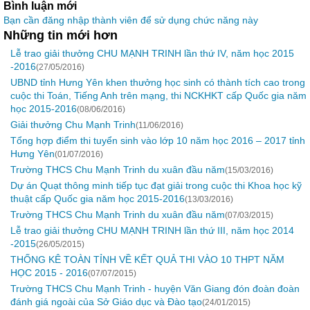
Bình luận mới
Bạn cần đăng nhập thành viên để sử dụng chức năng này
Những tin mới hơn
Lễ trao giải thưởng CHU MẠNH TRINH lần thứ IV, năm học 2015
-2016
(27/05/2016)
UBND tỉnh Hưng Yên khen thưởng học sinh có thành tích cao trong
cuộc thi Toán, Tiếng Anh trên mạng, thi NCKHKT cấp Quốc gia năm
học 2015-2016
(08/06/2016)
Giải thưởng Chu Mạnh Trinh
(11/06/2016)
Tổng hợp điểm thi tuyển sinh vào lớp 10 năm học 2016 – 2017 tỉnh
Hưng Yên
(01/07/2016)
Trường THCS Chu Mạnh Trinh du xuân đầu năm
(15/03/2016)
Dự án Quạt thông minh tiếp tục đạt giải trong cuộc thi Khoa học kỹ
thuật cấp Quốc gia năm học 2015-2016
(13/03/2016)
Trường THCS Chu Mạnh Trinh du xuân đầu năm
(07/03/2015)
Lễ trao giải thưởng CHU MẠNH TRINH lần thứ III, năm học 2014
-2015
(26/05/2015)
THỐNG KÊ TOÀN TỈNH VỀ KẾT QUẢ THI VÀO 10 THPT NĂM
HỌC 2015 - 2016
(07/07/2015)
Trường THCS Chu Mạnh Trinh - huyện Văn Giang đón đoàn đoàn
đánh giá ngoài của Sở Giáo dục và Đào tạo
(24/01/2015)