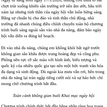
Ngay từ sáng sớm ngày 17/1/2026, những cơn mưa to bất
chợt trút xuống khiến sân trường trở nên ẩm ướt, bầu trời
xám lại nhưng tinh thần của ngày hội vẫn luôn bừng sáng.
Bằng sự chuẩn bị chu đáo và tinh thần chủ động, nhà
trường đã nhanh chóng điều chỉnh chuyển toàn bộ chương
trình buổi sáng ngoài sân vào nhà đa năng, đảm bảo ngày
hội vẫn diễn ra đúng kế hoạch.
Đi vào nhà đa năng, chúng em không khỏi bất ngờ trước
không gian sân khấu được trang hoàng đẹp và công phu.
Phông nền rực rỡ sắc màu với hình ảnh, biểu tượng và
quốc kỳ của nhiều quốc gia tạo nên một bức tranh văn hóa
đa dạng và sinh động. Dù ngoài kia mưa vẫn rơi, bên trong
nhà đa năng lại tràn ngập tiếng cười nói và sự háo hức chỉ
mong chờ chương trình bắt đầu.
Toàn cảnh không gian buổi Khai mạc ngày hội
Chương trình chính thức bắt đầu bằng phần tặng hoa trang