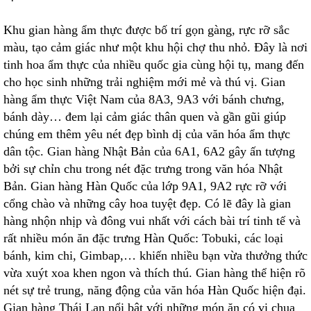
Khu gian hàng ẩm thực được bố trí gọn gàng, rực rỡ sắc
màu, tạo cảm giác như một khu hội chợ thu nhỏ. Đây là nơi
tinh hoa ẩm thực của nhiều quốc gia cùng hội tụ, mang đến
cho học sinh những trải nghiệm mới mẻ và thú vị. Gian
hàng ẩm thực Việt Nam của 8A3, 9A3 với bánh chưng,
bánh dày… đem lại cảm giác thân quen và gần gũi giúp
chúng em thêm yêu nét đẹp bình dị của văn hóa ẩm thực
dân tộc. Gian hàng Nhật Bản của 6A1, 6A2 gây ấn tượng
bởi sự chỉn chu trong nét đặc trưng trong văn hóa Nhật
Bản. Gian hàng Hàn Quốc của lớp 9A1, 9A2 rực rỡ với
cổng chào và những cây hoa tuyệt đẹp. Có lẽ đây là gian
hàng nhộn nhịp và đông vui nhất với cách bài trí tinh tế và
rất nhiều món ăn đặc trưng Hàn Quốc: Tobuki, các loại
bánh, kim chi, Gimbap,… khiến nhiều bạn vừa thưởng thức
vừa xuýt xoa khen ngon và thích thú. Gian hàng thể hiện rõ
nét sự trẻ trung, năng động của văn hóa Hàn Quốc hiện đại.
Gian hàng Thái Lan nổi bật với những món ăn có vị chua