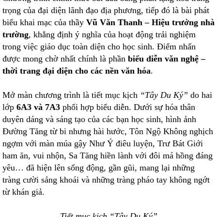
trọng của đại diện lãnh đạo địa phương, tiếp đó là bài phát
biểu khai mạc của thầy
Vũ Văn Thanh – Hiệu trưởng nhà
trường
, khẳng định ý nghĩa của hoạt động trải nghiệm
trong việc giáo dục toàn diện cho học sinh. Điểm nhấn
được mong chờ nhất chính là phần
biểu diễn văn nghệ –
thời trang đại diện cho các nền văn hóa
.
Mở màn chương trình là tiết mục kịch
“Tây Du Ký”
do hai
lớp
6A3 và 7A3
phối hợp biểu diễn. Dưới sự hóa thân
duyên dáng và sáng tạo của các bạn học sinh, hình ảnh
Đường Tăng từ bi nhưng hài hước, Tôn Ngộ Không nghịch
ngợm với màn múa gậy Như Ý điêu luyện, Trư Bát Giới
ham ăn, vui nhộn, Sa Tăng hiền lành với đôi má hồng đáng
yêu… đã hiện lên sống động, gần gũi, mang lại những
tràng cười sảng khoái và những tràng pháo tay không ngớt
từ khán giả.
Tiết mục kịch “Tây Du Ký”