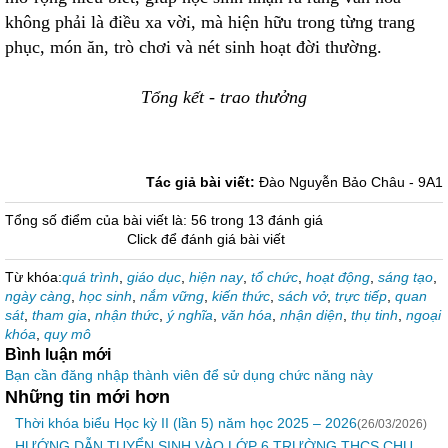
không phải là điều xa vời, mà hiện hữu trong từng trang
phục, món ăn, trò chơi và nét sinh hoạt đời thường.
Tổng kết - trao thưởng
Tác giả bài viết:
Đào Nguyễn Bảo Châu - 9A1
Tổng số điểm của bài viết là: 56 trong 13 đánh giá
Click để đánh giá bài viết
Từ khóa:
quá trình
,
giáo dục
,
hiện nay
,
tổ chức
,
hoạt động
,
sáng tạo
,
ngày càng
,
học sinh
,
nắm vững
,
kiến thức
,
sách vở
,
trực tiếp
,
quan
sát
,
tham gia
,
nhận thức
,
ý nghĩa
,
văn hóa
,
nhận diện
,
thụ tinh
,
ngoại
khóa
,
quy mô
Bình luận mới
Bạn cần đăng nhập thành viên để sử dụng chức năng này
Những tin mới hơn
Thời khóa biểu Học kỳ II (lần 5) năm học 2025 – 2026
(26/03/2026)
HƯỚNG DẪN TUYỂN SINH VÀO LỚP 6 TRƯỜNG THCS CHU