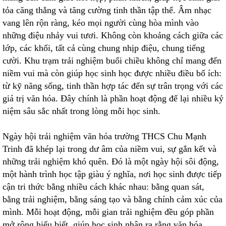
tỏa căng thẳng và tăng cường tinh thần tập thể. Âm nhạc
vang lên rộn ràng, kéo mọi người cùng hòa mình vào
những điệu nhảy vui tươi. Không còn khoảng cách giữa các
lớp, các khối, tất cả cùng chung nhịp điệu, chung tiếng
cười. Khu trạm trải nghiệm buổi chiều không chỉ mang đến
niềm vui mà còn giúp học sinh học được nhiều điều bổ ích:
từ kỹ năng sống, tinh thần hợp tác đến sự trân trọng với các
giá trị văn hóa. Đây chính là phần hoạt động để lại nhiều kỷ
niệm sâu sắc nhất trong lòng mỗi học sinh.
Ngày hội trải nghiệm văn hóa trường THCS Chu Mạnh
Trinh đã khép lại trong dư âm của niềm vui, sự gắn kết và
những trải nghiệm khó quên. Đó là một ngày hội sôi động,
một hành trình học tập giàu ý nghĩa, nơi học sinh được tiếp
cận tri thức bằng nhiều cách khác nhau: bằng quan sát,
bằng trải nghiệm, bằng sáng tạo và bằng chính cảm xúc của
mình. Mỗi hoạt động, mỗi gian trải nghiệm đều góp phần
mở rộng hiểu biết, giúp học sinh nhận ra rằng văn hóa