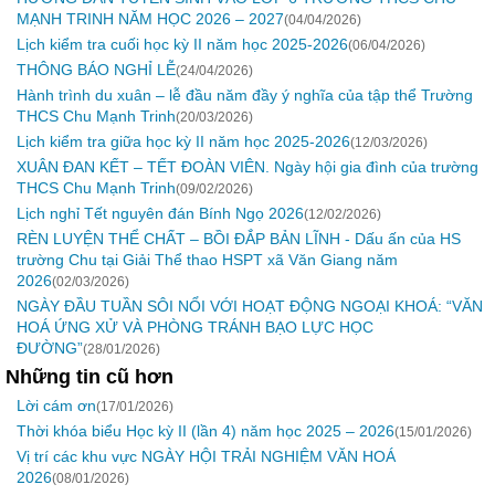
MẠNH TRINH NĂM HỌC 2026 – 2027
(04/04/2026)
Lịch kiểm tra cuối học kỳ II năm học 2025-2026
(06/04/2026)
THÔNG BÁO NGHỈ LỄ
(24/04/2026)
Hành trình du xuân – lễ đầu năm đầy ý nghĩa của tập thể Trường
THCS Chu Mạnh Trinh
(20/03/2026)
Lịch kiểm tra giữa học kỳ II năm học 2025-2026
(12/03/2026)
XUÂN ĐAN KẾT – TẾT ĐOÀN VIÊN. Ngày hội gia đình của trường
THCS Chu Mạnh Trinh
(09/02/2026)
Lịch nghỉ Tết nguyên đán Bính Ngọ 2026
(12/02/2026)
RÈN LUYỆN THỂ CHẤT – BỒI ĐẮP BẢN LĨNH - Dấu ấn của HS
trường Chu tại Giải Thể thao HSPT xã Văn Giang năm
2026
(02/03/2026)
NGÀY ĐẦU TUẦN SÔI NỔI VỚI HOẠT ĐỘNG NGOẠI KHOÁ: “VĂN
HOÁ ỨNG XỬ VÀ PHÒNG TRÁNH BẠO LỰC HỌC
ĐƯỜNG”
(28/01/2026)
Những tin cũ hơn
Lời cám ơn
(17/01/2026)
Thời khóa biểu Học kỳ II (lần 4) năm học 2025 – 2026
(15/01/2026)
Vị trí các khu vực NGÀY HỘI TRẢI NGHIỆM VĂN HOÁ
2026
(08/01/2026)