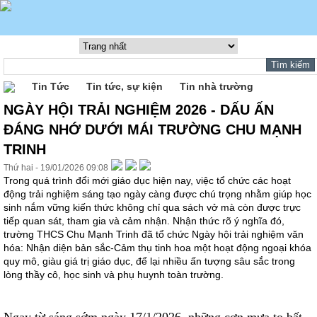
Tin Tức
Tin tức, sự kiện
Tin nhà trường
NGÀY HỘI TRẢI NGHIỆM 2026 - DẤU ẤN
ĐÁNG NHỚ DƯỚI MÁI TRƯỜNG CHU MẠNH
TRINH
Thứ hai - 19/01/2026 09:08
Trong quá trình đổi mới giáo dục hiện nay, việc tổ chức các hoạt
động trải nghiệm sáng tạo ngày càng được chú trọng nhằm giúp học
sinh nắm vững kiến thức không chỉ qua sách vở mà còn được trực
tiếp quan sát, tham gia và cảm nhận. Nhận thức rõ ý nghĩa đó,
trường THCS Chu Mạnh Trinh đã tổ chức Ngày hội trải nghiệm văn
hóa: Nhận diện bản sắc-Cảm thụ tinh hoa một hoạt động ngoại khóa
quy mô, giàu giá trị giáo dục, để lại nhiều ấn tượng sâu sắc trong
lòng thầy cô, học sinh và phụ huynh toàn trường.