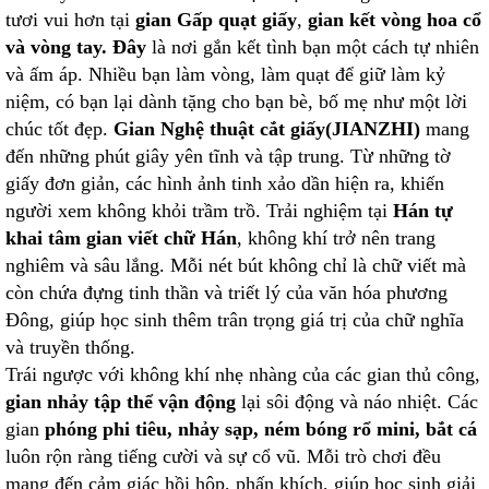
tươi vui hơn tại
gian Gấp quạt giấy
,
gian kết vòng hoa cổ
và vòng tay. Đây
là nơi gắn kết tình bạn một cách tự nhiên
và ấm áp. Nhiều bạn làm vòng, làm quạt để giữ làm kỷ
niệm, có bạn lại dành tặng cho bạn bè, bố mẹ như một lời
chúc tốt đẹp.
Gian Nghệ thuật cắt giấy(JIANZHI)
mang
đến những phút giây yên tĩnh và tập trung. Từ những tờ
giấy đơn giản, các hình ảnh tinh xảo dần hiện ra, khiến
người xem không khỏi trầm trồ. Trải nghiệm tại
Hán tự
khai tâm
gian viết chữ Hán
, không khí trở nên trang
nghiêm và sâu lắng. Mỗi nét bút không chỉ là chữ viết mà
còn chứa đựng tinh thần và triết lý của văn hóa phương
Đông, giúp học sinh thêm trân trọng giá trị của chữ nghĩa
và truyền thống.
Trái ngược với không khí nhẹ nhàng của các gian thủ công,
gian nhảy tập thể vận động
lại sôi động và náo nhiệt. Các
gian
phóng phi tiêu
,
nhảy sạp
,
ném bóng rổ mini, bắt cá
luôn rộn ràng tiếng cười và sự cổ vũ. Mỗi trò chơi đều
mang đến cảm giác hồi hộp, phấn khích, giúp học sinh giải