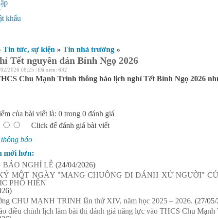
hập
ý
t khẩu
»
Tin tức, sự kiện
»
Tin nhà trường
»
hỉ Tết nguyên đán Bính Ngọ 2026
/02/2026 08:25 | Đã xem: 632
HCS Chu Mạnh Trinh thông báo lịch nghỉ Tết Bính Ngọ 2026 nh
ểm của bài viết là: 0 trong 0 đánh giá
Click để đánh giá bài viết
:
thông báo
n mới hơn:
 BÁO NGHỈ LỄ
(24/04/2026)
KÝ MỘT NGÀY "MANG CHUÔNG ĐI ĐÁNH XỨ NGƯỜI" CỦ
IC PHỐ HIẾN
026)
ưởng CHU MẠNH TRINH lần thứ XIV, năm học 2025 – 2026.
(27/05/
o điều chỉnh lịch làm bài thi đánh giá năng lực vào THCS Chu Mạnh