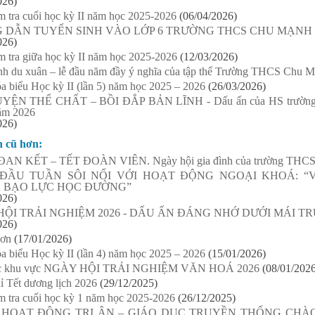
026)
m tra cuối học kỳ II năm học 2025-2026
(06/04/2026)
 DẪN TUYỂN SINH VÀO LỚP 6 TRƯỜNG THCS CHU MẠNH T
026)
m tra giữa học kỳ II năm học 2025-2026
(12/03/2026)
nh du xuân – lễ đầu năm đầy ý nghĩa của tập thể Trường THCS Chu M
a biểu Học kỳ II (lần 5) năm học 2025 – 2026
(26/03/2026)
ỆN THỂ CHẤT – BỒI ĐẮP BẢN LĨNH - Dấu ấn của HS trường Ch
ăm 2026
026)
n cũ hơn:
N KẾT – TẾT ĐOÀN VIÊN. Ngày hội gia đình của trường THCS
ĐẦU TUẦN SÔI NỔI VỚI HOẠT ĐỘNG NGOẠI KHOÁ: 
 BẠO LỰC HỌC ĐƯỜNG”
026)
HỘI TRẢI NGHIỆM 2026 - DẤU ẤN ĐÁNG NHỚ DƯỚI MÁI 
026)
 ơn
(17/01/2026)
a biểu Học kỳ II (lần 4) năm học 2025 – 2026
(15/01/2026)
 các khu vực NGÀY HỘI TRẢI NGHIỆM VĂN HOÁ 2026
(08/01/202
ỉ Tết dương lịch 2026
(29/12/2025)
m tra cuối học kỳ 1 năm học 2025-2026
(26/12/2025)
 HOẠT ĐỘNG TRI ÂN – GIÁO DỤC TRUYỀN THỐNG CH