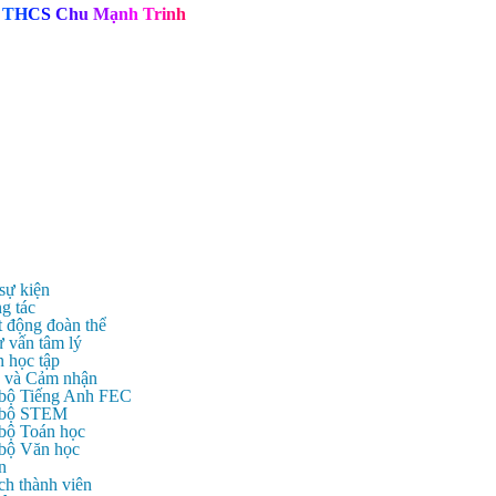
T
H
C
S
C
h
u
M
ạ
n
h
T
r
i
n
h
 sự kiện
g tác
t động đoàn thể
ư vấn tâm lý
n học tập
c và Cảm nhận
 bộ Tiếng Anh FEC
c bộ STEM
 bộ Toán học
 bộ Văn học
n
ch thành viên