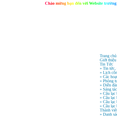
C
h
à
o
m
ừ
n
g
b
ạ
n
đ
ế
n
v
ớ
i
W
e
b
s
i
t
e
t
r
ư
ờ
n
g
Trang chủ
Giới thiệu
Tin Tức
» Tin tức,
» Lịch côn
» Các hoạ
» Phòng t
» Diễn đà
» Sáng tá
» Câu lạc
» Câu lạ
» Câu lạc
» Câu lạc
Thành viê
» Danh sá