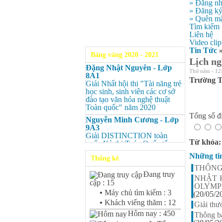
» Đăng n
» Đăng k
» Quên mậ
Tìm kiếm
Liên hệ
Video clip
Tin Tức
Bảng vàng 2020 - 2021
Lịch ng
Đặng Nhật Nguyên - Lớp
Thứ năm - 12
8A1
Trường T
Giải Nhất hội thi "Tài năng trẻ
học sinh, sinh viên các cơ sở
đào tạo văn hóa nghệ thuật
Toàn quốc" năm 2020
Tổng số đi
Nguyễn Minh Cương - Lớp
9A3
Giải DISTINCTION toàn
Từ khóa
quốc Kỳ thi Toán Quốc tế
Kangaroo – IKMC 2020
Những ti
Thống kê
Nguyễn Minh Cương - Lớp
THÔNG
9A3
Đang truy
NHẬT 
Giải Ba kỳ thi chọn HSG cấp
cập : 15
OLYMP
tỉnh môn Toán.
•
Máy chủ tìm kiếm : 3
(20/05/2
Bùi Quang Minh - Lớp 9A3
•
Khách viếng thăm : 12
Giải th
Giải DISTINCTION Toàn
Hôm nay : 450
Thông bá
quốc Kỳ thi Toán Quốc tế