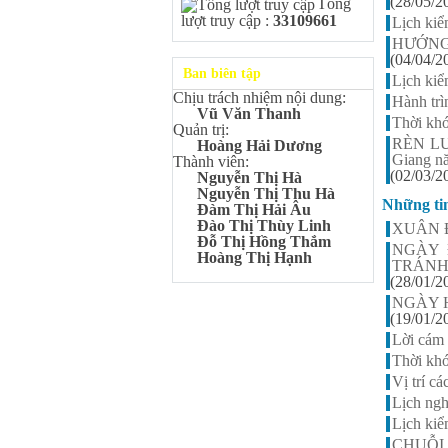
(28/05/2
Tổng
Kangaroo – IKMC 2020
lượt truy cập :
33109661
Lịch kiể
Bùi Quang Minh - Lớp 9A3
HƯỚNG
Giải Ba kỳ thi chọn HSG cấp
(04/04/2
tỉnh môn Toán.
Ban biên tập
Lịch kiể
Đinh Anh Thư - Lớp 9A3
Chịu trách nhiệm nội dung:
Giải Nhì kỳ thi chọn HSG cấp
Hành trì
Vũ Văn Thanh
tỉnh môn Sinh học.
Thời khó
Quản trị:
Chu Quang Lượng - Lớp
RÈN LUY
Hoàng Hải Dương
9A3
Giang n
Thành viên:
Giải Ba kỳ thi chọn HSG cấp
(02/03/2
Nguyễn Thị Hà
tỉnh môn Toán.
Nguyễn Thị Thu Hà
Những ti
Đàm Thị Hải Âu
Lê Minh Chiến- Lớp 9A3
Đào Thị Thùy Linh
XUÂN ĐA
Giải Ba kỳ thi chọn HSG cấp
Đỗ Thị Hồng Thắm
tỉnh môn Sinh học.
NGÀY 
Hoàng Thị Hạnh
TRÁNH
Đào Thu Hiền - Lớp 9A1
(28/01/2
Giải Ba kỳ thi chọn HSG cấp
NGÀY 
tỉnh môn Tiếng Anh.
(19/01/2
Nguyễn Mạnh Dũng - Lớp
Lời cám
6A1
Thời khó
Đạt TOP 5% học sinh xuất sắc
Toàn quốc Kỳ thi Toán Quốc
Vị trí
tế Kangaroo – IKMC 2021
Lịch ngh
Nguyễn Lê Bảo Ngọc - Lớp
Lịch kiể
6A2
CHUỖI