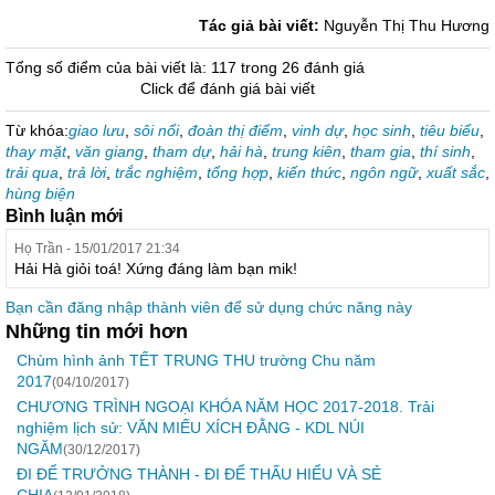
Tác giả bài viết:
Nguyễn Thị Thu Hương
Tổng số điểm của bài viết là: 117 trong 26 đánh giá
Click để đánh giá bài viết
Từ khóa:
giao lưu
,
sôi nổi
,
đoàn thị điểm
,
vinh dự
,
học sinh
,
tiêu biểu
,
thay mặt
,
văn giang
,
tham dự
,
hải hà
,
trung kiên
,
tham gia
,
thí sinh
,
trải qua
,
trả lời
,
trắc nghiệm
,
tổng hợp
,
kiến thức
,
ngôn ngữ
,
xuất sắc
,
hùng biện
Bình luận mới
Họ Trần - 15/01/2017 21:34
Hải Hà giỏi toá! Xứng đáng làm bạn mik!
Bạn cần đăng nhập thành viên để sử dụng chức năng này
Những tin mới hơn
Chùm hình ảnh TẾT TRUNG THU trường Chu năm
2017
(04/10/2017)
CHƯƠNG TRÌNH NGOẠI KHÓA NĂM HỌC 2017-2018. Trải
nghiệm lịch sử: VĂN MIẾU XÍCH ĐẰNG - KDL NÚI
NGĂM
(30/12/2017)
ĐI ĐỂ TRƯỞNG THÀNH - ĐI ĐỂ THẤU HIỂU VÀ SẺ