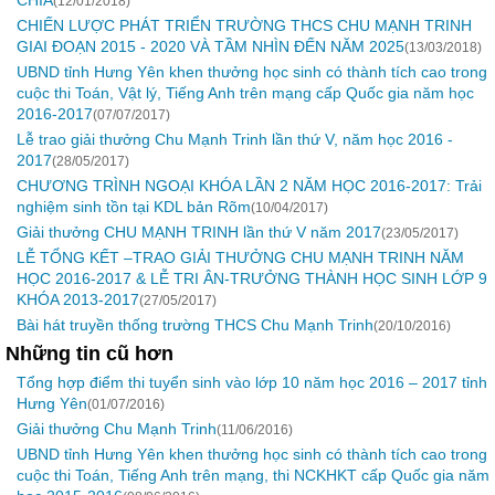
CHIA
(12/01/2018)
CHIẾN LƯỢC PHÁT TRIỂN TRƯỜNG THCS CHU MẠNH TRINH
GIAI ĐOẠN 2015 - 2020 VÀ TẦM NHÌN ĐẾN NĂM 2025
(13/03/2018)
UBND tỉnh Hưng Yên khen thưởng học sinh có thành tích cao trong
cuộc thi Toán, Vật lý, Tiếng Anh trên mạng cấp Quốc gia năm học
2016-2017
(07/07/2017)
Lễ trao giải thưởng Chu Mạnh Trinh lần thứ V, năm học 2016 -
2017
(28/05/2017)
CHƯƠNG TRÌNH NGOẠI KHÓA LẦN 2 NĂM HỌC 2016-2017: Trải
nghiệm sinh tồn tại KDL bản Rõm
(10/04/2017)
Giải thưởng CHU MẠNH TRINH lần thứ V năm 2017
(23/05/2017)
LỄ TỔNG KẾT –TRAO GIẢI THƯỞNG CHU MẠNH TRINH NĂM
HỌC 2016-2017 & LỄ TRI ÂN-TRƯỞNG THÀNH HỌC SINH LỚP 9
KHÓA 2013-2017
(27/05/2017)
Bài hát truyền thống trường THCS Chu Mạnh Trinh
(20/10/2016)
Những tin cũ hơn
Tổng hợp điểm thi tuyển sinh vào lớp 10 năm học 2016 – 2017 tỉnh
Hưng Yên
(01/07/2016)
Giải thưởng Chu Mạnh Trinh
(11/06/2016)
UBND tỉnh Hưng Yên khen thưởng học sinh có thành tích cao trong
cuộc thi Toán, Tiếng Anh trên mạng, thi NCKHKT cấp Quốc gia năm