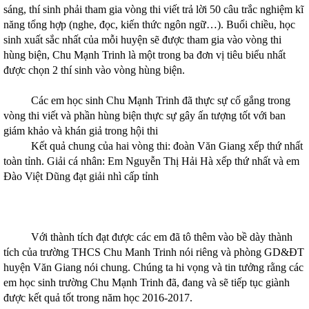
sáng, thí sinh phải tham gia vòng thi viết trả lời 50 câu trắc nghiệm kĩ
năng tổng hợp (nghe, đọc, kiến thức ngôn ngữ…). Buổi chiều, học
sinh xuất sắc nhất của mỗi huyện sẽ được tham gia vào vòng thi
hùng biện, Chu Mạnh Trinh là một trong ba đơn vị tiêu biểu nhất
được chọn 2 thí sinh vào vòng hùng biện.
Các em học sinh Chu Mạnh Trinh đã thực sự cố gắng trong
vòng thi viết và phần hùng biện thực sự gây ấn tượng tốt với ban
giám khảo và khán giả trong hội thi
Kết quả chung của hai vòng thi: đoàn Văn Giang xếp thứ nhất
toàn tỉnh. Giải cá nhân: Em Nguyễn Thị Hải Hà xếp thứ nhất và em
Đào Việt Dũng đạt giải nhì cấp tỉnh
Với thành tích đạt được các em đã tô thêm vào bề dày thành
tích của trường THCS Chu Manh Trinh nói riêng và phòng GD&ĐT
huyện Văn Giang nói chung. Chúng ta hi vọng và tin tưởng rằng các
em học sinh trường Chu Mạnh Trinh đã, đang và sẽ tiếp tục giành
được kết quả tốt trong năm học 2016-2017.