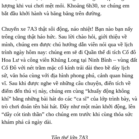
lượng khi vui chơi mệt mỏi. Khoảng 6h30, xe chúng em
bắt đầu khởi hành và băng băng trên đường.
Chuyến xe 7A3 thật sôi động, náo nhiệt! Bạn nào bạn nấy
trông cũng thật háo hức. Sau lời chào hỏi, giới thiệu về
mình, chúng em được chú hướng dẫn viên nói qua về lịch
trình ngày hôm nay: chúng em sẽ đi Quần thể di tích Cố đô
Hoa Lư và công viên Khủng Long tại Ninh Bình – vùng đất
Cố Đô với nét trầm mặc cổ kính trải dài theo bề dày lịch
sử, văn hóa cùng với địa hình phong phú, cảnh quan hùng
vĩ. Sau khi được nghe về những câu chuyện, điển tích về
điểm đến thú vị này, chúng em cùng “khuấy động không
khí” bằng những bài hát do các “ca sĩ” của lớp trình bày, và
trò chơi đoán tên bài hát. Đây như một màn khởi động, lên
“dây cót tinh thần” cho chúng em trước khi cùng thỏa sức
khám phá cả ngày dài.
Tập thể lớp 7A3