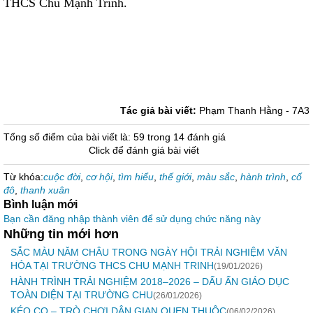
THCS Chu Mạnh Trinh.
Tác giả bài viết:
Phạm Thanh Hằng - 7A3
Tổng số điểm của bài viết là: 59 trong 14 đánh giá
Click để đánh giá bài viết
Từ khóa:
cuộc đời
,
cơ hội
,
tìm hiểu
,
thế giới
,
màu sắc
,
hành trình
,
cố
đô
,
thanh xuân
Bình luận mới
Bạn cần đăng nhập thành viên để sử dụng chức năng này
Những tin mới hơn
SẮC MÀU NĂM CHÂU TRONG NGÀY HỘI TRẢI NGHIỆM VĂN
HÓA TẠI TRƯỜNG THCS CHU MẠNH TRINH
(19/01/2026)
HÀNH TRÌNH TRẢI NGHIỆM 2018–2026 – DẤU ẤN GIÁO DỤC
TOÀN DIỆN TẠI TRƯỜNG CHU
(26/01/2026)
KÉO CO – TRÒ CHƠI DÂN GIAN QUEN THUỘC
(06/02/2026)