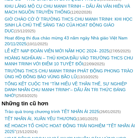
KHU LĂNG MỘ CỤ CHU MẠNH TRINH – DẤU ẤN VĂN HIẾN VÀ
MẠCH NGUỒN TRUYỀN THỐNG
(12/02/2026)
GIỜ CHÀO CỜ Ở TRƯỜNG THCS CHU MẠNH TRINH: KHI HỌC
SINH LÀ CHỦ THỂ SÁNG TẠO CỦA HOẠT ĐỘNG GIÁO
DỤC
(15/12/2025)
Hoạt động thi đua chào mừng 43 năm ngày Nhà giáo Việt Nam
20/11/2025
(10/11/2025)
LỄ KẾT NẠP ĐOÀN VIÊN MỚI NĂM HỌC 2024- 2025
(27/05/2025)
HOÀNG NGHĨA AN – THỦ KHOA ĐẦU VÀO TRƯỜNG THCS CHU
MẠNH TRINH VỚI ĐIỂM 10 TUYỆT ĐỐI
(22/09/2025)
TRƯỜNG THCS CHU MẠNH TRINH PHÁT ĐỘNG PHONG TRÀO
ỦNG HỘ ĐỒNG BÀO VÙNG BÃO LŨ
(13/10/2025)
TỔNG KẾT CUỘC THI “TÌM HIỂU VỀ THÂN THẾ, SỰ NGHIỆP
DANH NHÂN CHU MẠNH TRINH”– DẤU ẤN TRI THỨC ĐÁNG
NHỚ!
(25/03/2025)
Những tin cũ hơn
Trào quà trong chương trình TẾT NHÂN ÁI 2025
(26/01/2025)
TẾT NHÂN ÁI, XUÂN YÊU THƯƠNG
(13/01/2025)
KẾ HOẠCH TỔ CHỨC HOẠT ĐỘNG TRẢI NGHIỆM "TẾT NHÂN ÁI
2025"
(15/12/2024)