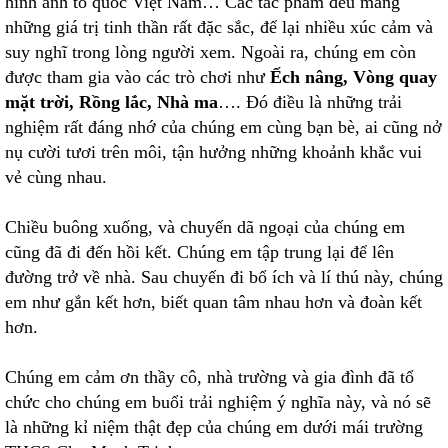
hình ảnh tổ quốc Việt Nam… Các tác phẩm đều mang
những giá trị tinh thần rất đặc sắc, để lại nhiều xúc cảm và
suy nghĩ trong lòng người xem. Ngoài ra, chúng em còn
được tham gia vào các trò chơi như
Ếch nâng, Vòng quay
mặt trời, Rồng lắc, Nhà ma
…. Đó điều là những trải
nghiệm rất đáng nhớ của chúng em cùng bạn bè, ai cũng nở
nụ cười tươi trên môi, tận hưởng những khoảnh khắc vui
vẻ cùng nhau.
Chiều buông xuống, và chuyến dã ngoại của chúng em
cũng đã đi đến hồi kết. Chúng em tập trung lại để lên
đường trở về nhà. Sau chuyến đi bổ ích và lí thú này, chúng
em như gắn kết hơn, biết quan tâm nhau hơn và đoàn kết
hơn.
Chúng em cảm ơn thầy cô, nhà trường và gia đình đã tổ
chức cho chúng em buổi trải nghiệm ý nghĩa này, và nó sẽ
là những kỉ niệm thật đẹp của chúng em dưới mái trường