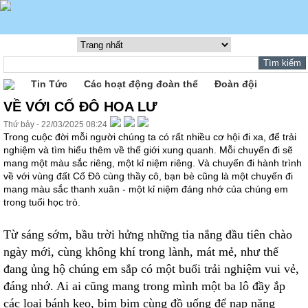
Tin Tức
Các hoạt động đoàn thể
Đoàn đội
VỀ VỚI CỐ ĐÔ HOA LƯ
Thứ bảy - 22/03/2025 08:24
Trong cuộc đời mỗi người chúng ta có rất nhiều cơ hội đi xa, để trải
nghiệm và tìm hiểu thêm về thế giới xung quanh. Mỗi chuyến đi sẽ
mang một màu sắc riêng, một kỉ niệm riêng. Và chuyến đi hành trình
về với vùng đất Cố Đô cùng thầy cô, bạn bè cũng là một chuyến đi
mang màu sắc thanh xuân - một kỉ niệm đáng nhớ của chúng em
trong tuổi học trò.
Từ sáng sớm, bầu trời hửng những tia nắng đầu tiên chào
ngày mới, cùng không khí trong lành, mát mẻ, như thể
đang ủng hộ chúng em sắp có một buổi trải nghiệm vui vẻ,
đáng nhớ. Ai ai cũng mang trong mình một ba lô đầy ắp
các loại bánh kẹo, bim bim cùng đồ uống để nạp năng