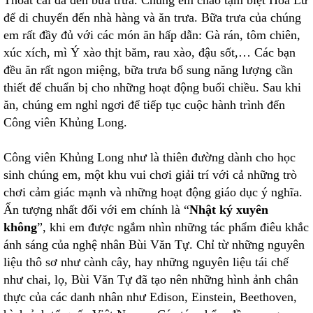
Thoắt cái đã đến bữa trưa. Chúng em chào tạm biệt Hoa Lư
để di chuyển đến nhà hàng và ăn trưa. Bữa trưa của chúng
em rất đầy đủ với các món ăn hấp dẫn: Gà rán, tôm chiên,
xúc xích, mì Ý xào thịt băm, rau xào, đậu sốt,… Các bạn
đều ăn rất ngon miệng, bữa trưa bổ sung năng lượng cần
thiết để chuẩn bị cho những hoạt động buổi chiều. Sau khi
ăn, chúng em nghỉ ngơi để tiếp tục cuộc hành trình đến
Công viên Khủng Long.
Công viên Khủng Long như là thiên đường dành cho học
sinh chúng em, một khu vui chơi giải trí với cả những trò
chơi cảm giác mạnh và những hoạt động giáo dục ý nghĩa.
Ấn tượng nhất đối với em chính là “
Nhật ký xuyên
không
”, khi em được ngắm nhìn những tác phẩm điêu khắc
ánh sáng của nghệ nhân Bùi Văn Tự. Chỉ từ những nguyên
liệu thô sơ như cành cây, hay những nguyên liệu tái chế
như chai, lọ, Bùi Văn Tự đã tạo nên những hình ảnh chân
thực của các danh nhân như Edison, Einstein, Beethoven,