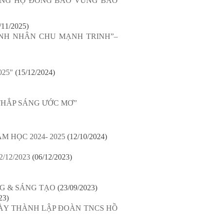
ỦNG HỘ ĐỒNG BÀO VÙNG BÃO
/11/2025)
ANH NHÂN CHU MẠNH TRINH”–
25"
(15/12/2024)
HẮP SÁNG ƯỚC MƠ”
 HỌC 2024- 2025
(12/10/2024)
2/12/2023
(06/12/2023)
HỐNG & SÁNG TẠO
(23/09/2023)
23)
ÀY THÀNH LẬP ĐOÀN TNCS HỒ