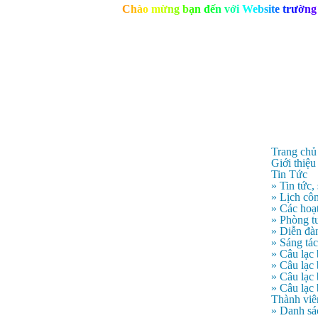
C
h
à
o
m
ừ
n
g
b
ạ
n
đ
ế
n
v
ớ
i
W
e
b
s
i
t
e
t
r
ư
ờ
n
g
Trang chủ
Giới thiệu
Tin Tức
» Tin tức,
» Lịch côn
» Các hoạ
» Phòng t
» Diễn đà
» Sáng tá
» Câu lạc
» Câu lạ
» Câu lạc
» Câu lạc
Thành viê
» Danh sá