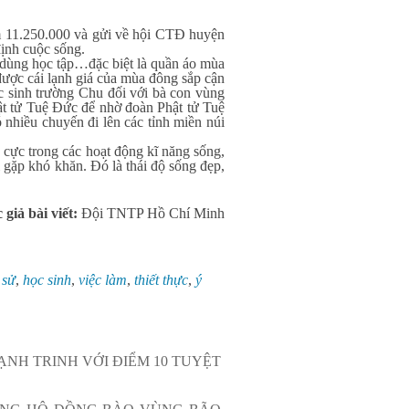
m 11.250.000 và gửi về hội CTĐ huyện
định cuộc sống.
ng học tập…đặc biệt là quần áo mùa
ược cái lạnh giá của mùa đông sắp cận
c sinh trường Chu đối với bà con vùng
ật tử Tuệ Đức để nhờ đoàn Phật tử Tuệ
 nhiều chuyến đi lên các tỉnh miền núi
ực trong các hoạt động kĩ năng sống,
 gặp khó khăn. Đó là thái độ sống đẹp,
 giả bài viết:
Đội TNTP Hồ Chí Minh
 sử
,
học sinh
,
việc làm
,
thiết thực
,
ý
NH TRINH VỚI ĐIỂM 10 TUYỆT