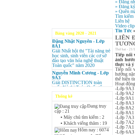
» Đăng n
» Đăng k
» Quên mậ
Tìm kiếm
Liên hệ
Video clip
Tin Tức
Bảng vàng 2020 - 2021
LIÊN 
Đặng Nhật Nguyên - Lớp
TƯƠNG
8A1
Thứ hai - 21/
Giải Nhất hội thi "Tài năng trẻ
Tiếp nối 
học sinh, sinh viên các cơ sở
ảnh hưởn
đào tạo văn hóa nghệ thuật
thực và ý
Toàn quốc" năm 2020
Tiếp nối 
Nguyễn Minh Cương - Lớp
hưởng nặn
9A3
thể hiện t
Giải DISTINCTION toàn
Hoạt động 
quốc Kỳ thi Toán Quốc tế
-Lớp 9A3 
Kangaroo – IKMC 2020
-Lớp 9A2 
Thống kê
-Lớp 9A1 
Nguyễn Minh Cương - Lớp
-Lớp 8A3 
9A3
Đang truy
-Lớp 8A2
Giải Ba kỳ thi chọn HSG cấp
cập : 21
-Lớp 8A1
tỉnh môn Toán.
•
Máy chủ tìm kiếm : 2
-Lớp 7A3 
Bùi Quang Minh - Lớp 9A3
-Lớp 7A2 
•
Khách viếng thăm : 19
Giải DISTINCTION Toàn
-Lớp 7A1 
Hôm nay : 6074
quốc Kỳ thi Toán Quốc tế
-Lớp 6A3 