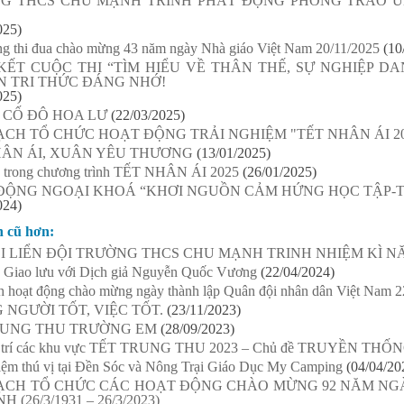
G THCS CHU MẠNH TRINH PHÁT ĐỘNG PHONG TRÀO 
025)
ng thi đua chào mừng 43 năm ngày Nhà giáo Việt Nam 20/11/2025
(10
KẾT CUỘC THI “TÌM HIỂU VỀ THÂN THẾ, SỰ NGHIỆP D
N TRI THỨC ĐÁNG NHỚ!
025)
 CỐ ĐÔ HOA LƯ
(22/03/2025)
CH TỔ CHỨC HOẠT ĐỘNG TRẢI NGHIỆM "TẾT NHÂN ÁI 20
HÂN ÁI, XUÂN YÊU THƯƠNG
(13/01/2025)
à trong chương trình TẾT NHÂN ÁI 2025
(26/01/2025)
ĐỘNG NGOẠI KHOÁ “KHƠI NGUỒN CẢM HỨNG HỌC TẬP-T
024)
n cũ hơn:
I LIỂN ĐỘI TRƯỜNG THCS CHU MẠNH TRINH NHIỆM KÌ NĂM
- Giao lưu với Dịch giả Nguyễn Quốc Vương
(22/04/2024)
 hoạt động chào mừng ngày thành lập Quân đội nhân dân Việt Nam 2
NGƯỜI TỐT, VIỆC TỐT.
(23/11/2023)
RUNG THU TRƯỜNG EM
(28/09/2023)
vị trí các khu vực TẾT TRUNG THU 2023 – Chủ đề TRUYỀN T
iệm thú vị tại Đền Sóc và Nông Trại Giáo Dục My Camping
(04/04/20
ẠCH TỔ CHỨC CÁC HOẠT ĐỘNG CHÀO MỪNG 92 NĂM NG
H (26/3/1931 – 26/3/2023)