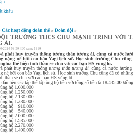
hập
ý
t khẩu
»
Các hoạt động đoàn thể
»
Đoàn đội
»
ĐỘI TRƯỜNG THCS CHU MẠNH TRINH VỚI 
 ÁI.
10/2024 09:30 | Đã xem: 1916
và phát huy truyền thống tương thân tương ái, cùng cả nước hướ
g nặng nề bởi con bão Yagi lịch sử. Học sinh trường Chu cũng 
 nghĩa thể hiện tinh thần sẻ chia với các bạn HS vùng lũ.
và phát huy truyền thống
tương thân tương ái
, cùng cả nước hướng 
g nề bởi con bão Yagi lịch sử. Học sinh trường Chu cũng đã có những 
inh thần sẻ chia với các bạn HS vùng lũ.
đầu tiên các tập thể lớp ủng hộ tiền với tổng số tiền là 18.435.000đồng
ủng hộ 1.600.000
ủng hộ 1.250.000
ủng hộ 2.130.000
ủng hộ 1.280.000
 ủng hộ 910.000
 ủng hộ 540.000
ủng hộ 2.000.000
ủng hộ 1.585.000
ủng hộ 2.270.000
ủng hộ 1.400.000