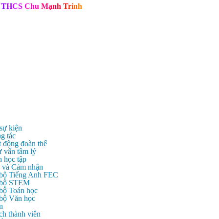
T
H
C
S
C
h
u
M
ạ
n
h
T
r
i
n
h
 sự kiện
g tác
t động đoàn thể
ư vấn tâm lý
n học tập
c và Cảm nhận
 bộ Tiếng Anh FEC
c bộ STEM
 bộ Toán học
 bộ Văn học
n
ch thành viên