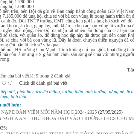
ủng hộ 1.780.000
ủng hộ 1.690.000
ố tiền trên, bên Đội đã gửi về Ban chấp hành công đoàn GD Việt Na
7.185.000 để ủng hộ, chia sẻ với bà con vùng lũ trong hành trình ổn 
đó, Đội TNTP trường CMT cũng kêu gọi hs ủng hộ sách vở, đồ dù
 áo khoác, áo len, gang tay, mũ, khăn…cho các bạn vùng lũ vượt qua đ
0 ngày phát động, bên Đội đã nhận rất nhiều tấm lòng của các bạn họ
bộ số sách, vở, quần áo, đồ dùng học tập này đã được gửi đến đoàn Ph
i, sẻ chia với bà con vùng lũ. Đây là đoàn chuyến thiện nguyện đã có
rong đợt bão lũ lịch sử vừa qua.
i, HS trường Chu Mạnh Trinh không chỉ học giỏi, hoạt động tích c
á mà còn là những HS giàu tình cảm, sẵn sàng sẻ chia với những người
trọng
Tác
ểm của bài viết là: 9 trong 2 đánh giá
Click để đánh giá bài viết
:
tiếp nối
,
phát huy
,
truyền thống
,
tương thân
,
ảnh hưởng
,
nặng nề
,
lịch
 hiện
,
tinh thần
n mới hơn:
 NẠP ĐOÀN VIÊN MỚI NĂM HỌC 2024- 2025
(27/05/2025)
 NGHĨA AN – THỦ KHOA ĐẦU VÀO TRƯỜNG THCS CHU MẠ
025)