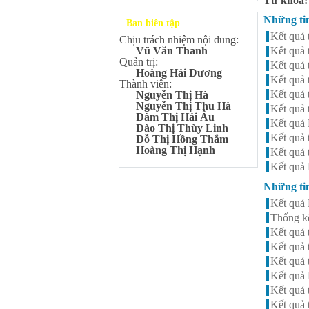
Từ khóa
Kangaroo – IKMC 2020
Bùi Quang Minh - Lớp 9A3
Những ti
Ban biên tập
Giải Ba kỳ thi chọn HSG cấp
Kết quả 
Chịu trách nhiệm nội dung:
tỉnh môn Toán.
Kết quả 
Vũ Văn Thanh
Đinh Anh Thư - Lớp 9A3
Quản trị:
Kết quả 
Giải Nhì kỳ thi chọn HSG cấp
Hoàng Hải Dương
Kết quả 
tỉnh môn Sinh học.
Thành viên:
Kết quả 
Nguyễn Thị Hà
Chu Quang Lượng - Lớp
Nguyễn Thị Thu Hà
Kết quả 
9A3
Đàm Thị Hải Âu
Giải Ba kỳ thi chọn HSG cấp
Kết quả 
Đào Thị Thùy Linh
tỉnh môn Toán.
Kết quả 
Đỗ Thị Hồng Thắm
Lê Minh Chiến- Lớp 9A3
Hoàng Thị Hạnh
Kết quả 
Giải Ba kỳ thi chọn HSG cấp
Kết quả
tỉnh môn Sinh học.
Những ti
Đào Thu Hiền - Lớp 9A1
Giải Ba kỳ thi chọn HSG cấp
Kết quả 
tỉnh môn Tiếng Anh.
Thống kê
Nguyễn Mạnh Dũng - Lớp
Kết quả 
6A1
Kết quả 
Đạt TOP 5% học sinh xuất sắc
Toàn quốc Kỳ thi Toán Quốc
Kết quả 
tế Kangaroo – IKMC 2021
Kết quả
Nguyễn Lê Bảo Ngọc - Lớp
Kết quả 
6A2
Kết quả 