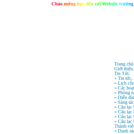
C
h
à
o
m
ừ
n
g
b
ạ
n
đ
ế
n
v
ớ
i
W
e
b
s
i
t
e
t
r
ư
ờ
n
g
Trang chủ
Giới thiệu
Tin Tức
» Tin tức,
» Lịch côn
» Các hoạ
» Phòng t
» Diễn đà
» Sáng tá
» Câu lạc
» Câu lạ
» Câu lạc
» Câu lạc
Thành viê
» Danh sá