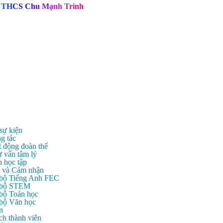
T
H
C
S
C
h
u
M
ạ
n
h
T
r
i
n
h
 sự kiện
g tác
t động đoàn thể
ư vấn tâm lý
n học tập
c và Cảm nhận
 bộ Tiếng Anh FEC
c bộ STEM
 bộ Toán học
 bộ Văn học
n
ch thành viên