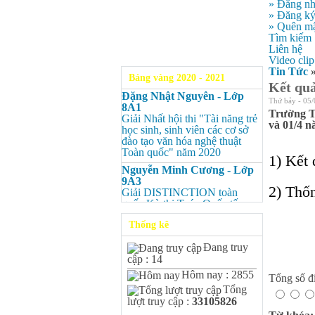
» Đăng n
» Đăng k
» Quên mậ
Tìm kiếm
Liên hệ
Video clip
Tin Tức
Bảng vàng 2020 - 2021
Kết quả
Đặng Nhật Nguyên - Lớp
Thứ bảy - 05/
8A1
Trường T
Giải Nhất hội thi "Tài năng trẻ
và 01/4 n
học sinh, sinh viên các cơ sở
đào tạo văn hóa nghệ thuật
Toàn quốc" năm 2020
1)
Kết 
Nguyễn Minh Cương - Lớp
9A3
2)
Thốn
Giải DISTINCTION toàn
quốc Kỳ thi Toán Quốc tế
Kangaroo – IKMC 2020
Thống kê
Nguyễn Minh Cương - Lớp
9A3
Đang truy
Giải Ba kỳ thi chọn HSG cấp
cập : 14
tỉnh môn Toán.
Hôm nay : 2855
Tổng số đi
Bùi Quang Minh - Lớp 9A3
Tổng
Giải DISTINCTION Toàn
lượt truy cập :
33105826
quốc Kỳ thi Toán Quốc tế